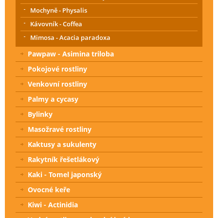
Mochyně - Physalis
Kávovník - Coffea
Mimosa - Acacia paradoxa
Pawpaw - Asimina triloba
Pokojové rostliny
Venkovní rostliny
Palmy a cycasy
Bylinky
Masožravé rostliny
Kaktusy a sukulenty
Rakytník řešetlákový
Kaki - Tomel japonský
Ovocné keře
Kiwi - Actinidia