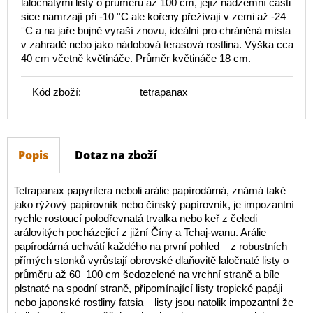
laločnatými listy o průměru až 100 cm, jejíž nadzemní části
sice namrzají při -10 °C ale kořeny přežívají v zemi až -24
°C a na jaře bujně vyraší znovu, ideální pro chráněná místa
v zahradě nebo jako nádobová terasová rostlina. Výška cca
40 cm včetně květináče. Průměr květináče 18 cm.
Kód zboží:
tetrapanax
Popis
Dotaz na zboží
Tetrapanax papyrifera neboli arálie papírodárná, známá také
jako rýžový papírovník nebo čínský papírovník, je impozantní
rychle rostoucí polodřevnatá trvalka nebo keř z čeledi
arálovitých pocházející z jižní Číny a Tchaj-wanu. Arálie
papírodárná uchvátí každého na první pohled – z robustních
přímých stonků vyrůstají obrovské dlaňovitě laločnaté listy o
průměru až 60–100 cm šedozelené na vrchní straně a bíle
plstnaté na spodní straně, připomínající listy tropické papáji
nebo japonské rostliny fatsia – listy jsou natolik impozantní že