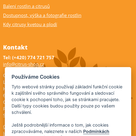
Balení rostlin a citrusů
Dostupnost, výška a fotografie rostlin
Kdy citrusy kvetou a plodí
Kontakt
Tel: (+420) 774 721 757
info@citrus-shop.cz
Citrus shop zahradnictví
Používáme Cookies
Legionářů 2
Tyto webové stránky používají základní funkční cookie
Hodonín
k zajištění svého správného fungování a sledovací
695 01
cookie k pochopení toho, jak se stránkami pracujete.
Otevřeno:
Další typy cookies budou použity pouze po vašem
Po-Pá 9-17
schválení.
So 9-11:30
Ještě podrobnější informace o tom, jak cookies
Ochrana osobních údajů
zpracováváme, naleznete v našich
Podmínkách
Informace ÚKZÚZ