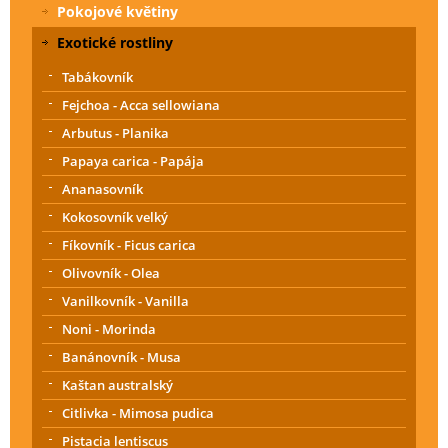
Pokojové květiny
Exotické rostliny
Tabákovník
Fejchoa - Acca sellowiana
Arbutus - Planika
Papaya carica - Papája
Ananasovník
Kokosovník velký
Fíkovník - Ficus carica
Olivovník - Olea
Vanilkovník - Vanilla
Noni - Morinda
Banánovník - Musa
Kaštan australský
Citlivka - Mimosa pudica
Pistacia lentiscus