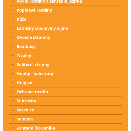
Vodní rostliny a zahradní jezírka
Popínavé rostliny
Růže
Letničky cibuloviny a jiné
Ovocné stromky
Bambusy
Trvalky
Solitérní stromy
Houby - substráty
Hnojivo
Ochrana rostlin
Substráty
Sazenice
Semena
Zahradní keramika