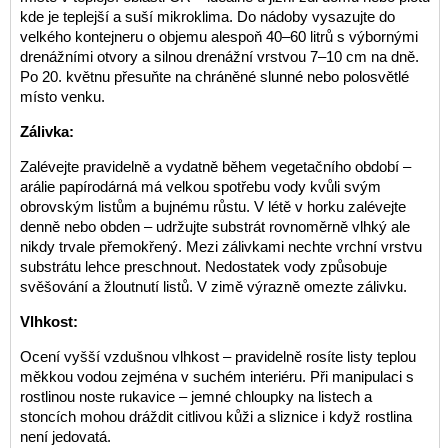
kde je teplejší a suší mikroklima. Do nádoby vysazujte do
velkého kontejneru o objemu alespoň 40–60 litrů s výbornými
drenážními otvory a silnou drenážní vrstvou 7–10 cm na dně.
Po 20. květnu přesuňte na chráněné slunné nebo polosvětlé
místo venku.
Zálivka:
Zalévejte pravidelně a vydatně během vegetačního období –
arálie papírodárná má velkou spotřebu vody kvůli svým
obrovským listům a bujnému růstu. V létě v horku zalévejte
denně nebo obden – udržujte substrát rovnoměrně vlhký ale
nikdy trvale přemokřený. Mezi zálivkami nechte vrchní vrstvu
substrátu lehce preschnout. Nedostatek vody způsobuje
svěšování a žloutnutí listů. V zimě výrazně omezte zálivku.
Vlhkost:
Ocení vyšší vzdušnou vlhkost – pravidelně rosíte listy teplou
měkkou vodou zejména v suchém interiéru. Při manipulaci s
rostlinou noste rukavice – jemné chloupky na listech a
stoncích mohou dráždit citlivou kůži a sliznice i když rostlina
není jedovatá.