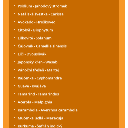
Psidium - Jahodový stromek
Natálská švestka - Carissa
Avokádo - Hruškovec
Citobýl - Biophytum
Lilkovité - Solanum
Čajovník - Camellia sinensis
Liči - Dvouslivák
Japonský křen - Wasabi
Vánoční třešeň - Martej
Rajčenka - Cyphomandra
Guave - Kvajáva
Tamarind - Tamarindus
Acerola - Malpighia
Karambola - Averrhoa carambola
Mučenka jedlá - Maracuja
Kurkuma - Šafrán indický