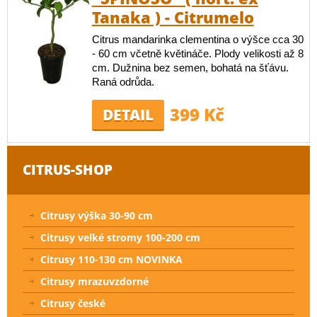
Tanaka ) - Citrumelo
Citrus mandarinka clementina o výšce cca 30
- 60 cm včetně květináče. Plody velikosti až 8
cm. Dužnina bez semen, bohatá na šťávu.
Raná odrůda.
399 Kč
DETAIL
CITRUS-SHOP
Citrusy výška 30-90 cm
Citrusy velké stromy 100-200 cm
Citrusy 110-130 cm NOVINKA
Citrusy mrazuvzdorné
Citrusy české