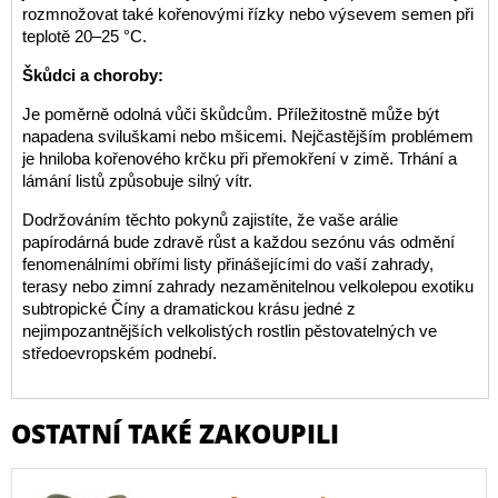
rozmnožovat také kořenovými řízky nebo výsevem semen při
teplotě 20–25 °C.
Škůdci a choroby:
Je poměrně odolná vůči škůdcům. Příležitostně může být
napadena sviluškami nebo mšicemi. Nejčastějším problémem
je hniloba kořenového krčku při přemokření v zimě. Trhání a
lámání listů způsobuje silný vítr.
Dodržováním těchto pokynů zajistíte, že vaše arálie
papírodárná bude zdravě růst a každou sezónu vás odmění
fenomenálními obřími listy přinášejícími do vaší zahrady,
terasy nebo zimní zahrady nezaměnitelnou velkolepou exotiku
subtropické Číny a dramatickou krásu jedné z
nejimpozantnějších velkolistých rostlin pěstovatelných ve
středoevropském podnebí.
OSTATNÍ TAKÉ ZAKOUPILI