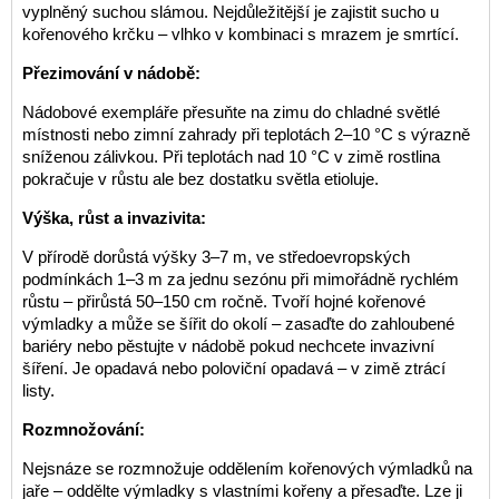
vyplněný suchou slámou. Nejdůležitější je zajistit sucho u
kořenového krčku – vlhko v kombinaci s mrazem je smrtící.
Přezimování v nádobě:
Nádobové exempláře přesuňte na zimu do chladné světlé
místnosti nebo zimní zahrady při teplotách 2–10 °C s výrazně
sníženou zálivkou. Při teplotách nad 10 °C v zimě rostlina
pokračuje v růstu ale bez dostatku světla etioluje.
Výška, růst a invazivita:
V přírodě dorůstá výšky 3–7 m, ve středoevropských
podmínkách 1–3 m za jednu sezónu při mimořádně rychlém
růstu – přirůstá 50–150 cm ročně. Tvoří hojné kořenové
výmladky a může se šířit do okolí – zasaďte do zahloubené
bariéry nebo pěstujte v nádobě pokud nechcete invazivní
šíření. Je opadavá nebo poloviční opadavá – v zimě ztrácí
listy.
Rozmnožování:
Nejsnáze se rozmnožuje oddělením kořenových výmladků na
jaře – oddělte výmladky s vlastními kořeny a přesaďte. Lze ji