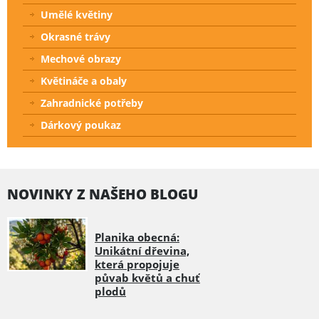
Umělé květiny
Okrasné trávy
Mechové obrazy
Květináče a obaly
Zahradnické potřeby
Dárkový poukaz
NOVINKY Z NAŠEHO BLOGU
Planika obecná:
Unikátní dřevina,
která propojuje
půvab květů a chuť
plodů