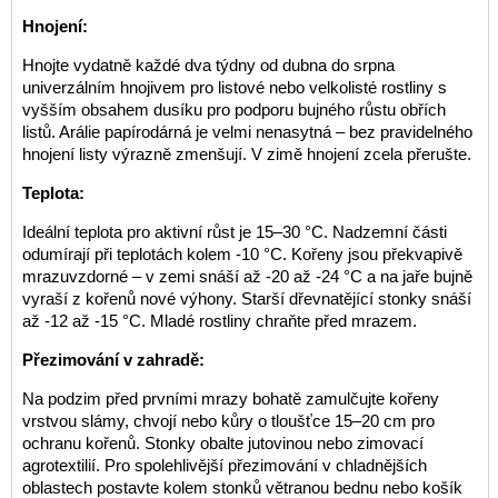
Hnojení:
Hnojte vydatně každé dva týdny od dubna do srpna
univerzálním hnojivem pro listové nebo velkolisté rostliny s
vyšším obsahem dusíku pro podporu bujného růstu obřích
listů. Arálie papírodárná je velmi nenasytná – bez pravidelného
hnojení listy výrazně zmenšují. V zimě hnojení zcela přerušte.
Teplota:
Ideální teplota pro aktivní růst je 15–30 °C. Nadzemní části
odumírají při teplotách kolem -10 °C. Kořeny jsou překvapivě
mrazuvzdorné – v zemi snáší až -20 až -24 °C a na jaře bujně
vyraší z kořenů nové výhony. Starší dřevnatějící stonky snáší
až -12 až -15 °C. Mladé rostliny chraňte před mrazem.
Přezimování v zahradě:
Na podzim před prvními mrazy bohatě zamulčujte kořeny
vrstvou slámy, chvojí nebo kůry o tloušťce 15–20 cm pro
ochranu kořenů. Stonky obalte jutovinou nebo zimovací
agrotextilií. Pro spolehlivější přezimování v chladnějších
oblastech postavte kolem stonků větranou bednu nebo košík