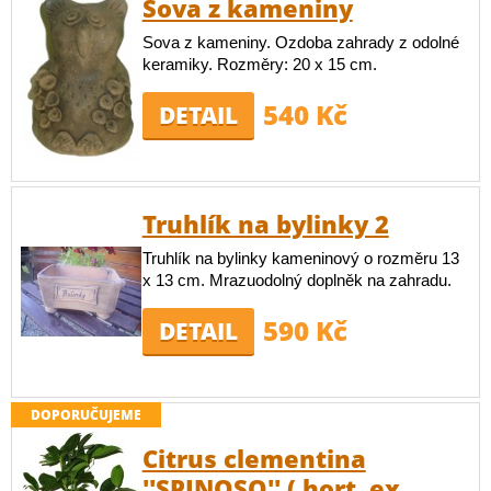
Sova z kameniny
Sova z kameniny. Ozdoba zahrady z odolné
keramiky. Rozměry: 20 x 15 cm.
540 Kč
DETAIL
Truhlík na bylinky 2
Truhlík na bylinky kameninový o rozměru 13
x 13 cm. Mrazuodolný doplněk na zahradu.
590 Kč
DETAIL
DOPORUČUJEME
Citrus clementina
''SPINOSO'' ( hort. ex