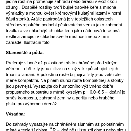
jediná rostlina proměňuje zahradu nebo terasu v exotickou
džungli. Dospělé rostliny tvoří bujné trsovité keře s mnoha
výmladky a mohou kvést krémovými kulatými latami v horní
části stonků. Arálie papírodárná je v teplejších oblastech
středoevropského podnebí pěstovatelná venku jako zahradní
trvalka a ve chladnějších oblastech jako nádobová terasová
rostlina zimující v chladné světlé místnosti nebo zimní
zahradě. Ilustrační foto.
Stanoviště a půda:
Preferuje slunné až polostinné místo chráněné před silným
větrem – obří listy jsou citlivé na silný vítr způsobující jejich
trhání a lámání. V polostínu roste bujněji a listy jsou větší ale
méně kompaktní. Na plném slunci roste kompaktněji a stonky
jsou pevnější. Vysazujte do humózního výživného dobře
propustného substrátu s mírně kyselým pH 6,0–6,5 – ideální je
směs kompostu, zahradní zeminy a perlitu nebo hrubého
písku pro výbornou drenáž.
Výsadba:
Do zahrady vysazujte na chráněném slunném až polostinném
místě v teplejší oblasti ČR – ideálně u jižní zdi domu nebo plotu