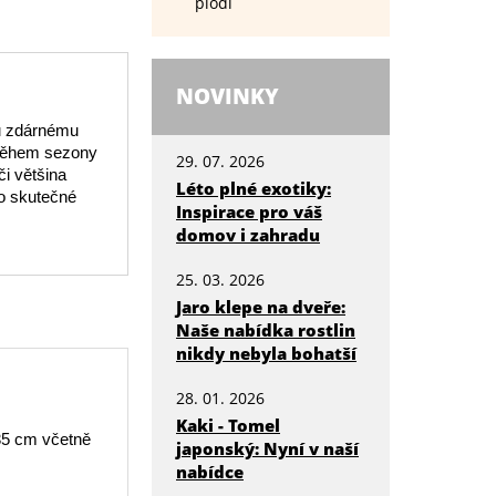
plodí
NOVINKY
mu zdárnému
 Během sezony
29. 07. 2026
i většina
Léto plné exotiky:
 o skutečné
Inspirace pro váš
domov i zahradu
25. 03. 2026
Jaro klepe na dveře:
Naše nabídka rostlin
nikdy nebyla bohatší
28. 01. 2026
Kaki - Tomel
 35 cm včetně
japonský: Nyní v naší
nabídce