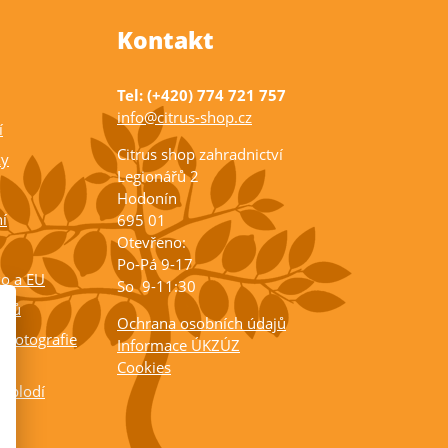
Kontakt
Tel: (+420) 774 721 757
info@citrus-shop.cz
í
Citrus shop zahradnictví
ky
Legionářů 2
Hodonín
í
695 01
Otevřeno:
Po-Pá 9-17
ko a EU
So 9-11:30
rusů
Ochrana osobních údajů
 fotografie
Informace ÚKZÚZ
Cookies
a plodí