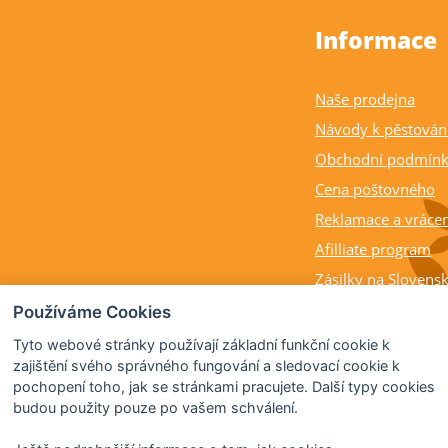
Informace
Naše prodejna
Návody k pěstován
Obchodní podmín
Cena poštovného
Reklamace a vrácen
Afilliate program
Zásilky na Slovens
Balení rostlin a cit
Používáme Cookies
Dostupnost, výška a
Tyto webové stránky používají základní funkční cookie k
rostlin
zajištění svého správného fungování a sledovací cookie k
pochopení toho, jak se stránkami pracujete. Další typy cookies
Kdy citrusy kvetou 
budou použity pouze po vašem schválení.