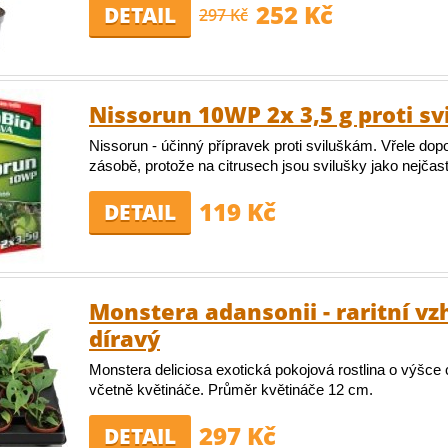
252 Kč
DETAIL
297 Kč
Nissorun 10WP 2x 3,5 g proti s
Nissorun - účinný přípravek proti sviluškám. Vřele do
zásobě, protože na citrusech jsou svilušky jako nejčas
119 Kč
DETAIL
Monstera adansonii - raritní vz
díravý
Monstera deliciosa exotická pokojová rostlina o výšce
včetně květináče. Průměr květináče 12 cm.
297 Kč
DETAIL