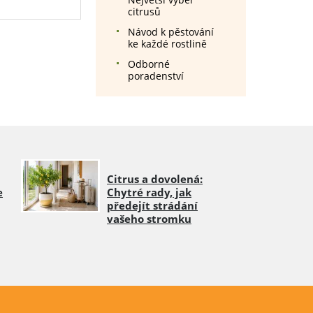
citrusů
Návod k pěstování
ke každé rostlině
Odborné
poradenství
Citrus a dovolená:
e
Chytré rady, jak
předejít strádání
vašeho stromku