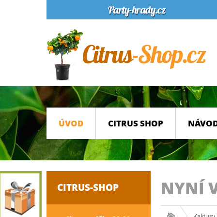
ÚVOD
CITRUS SHOP
NÁVOD
NYNÍ 
CITRUS-SHOP
Kaktusy 