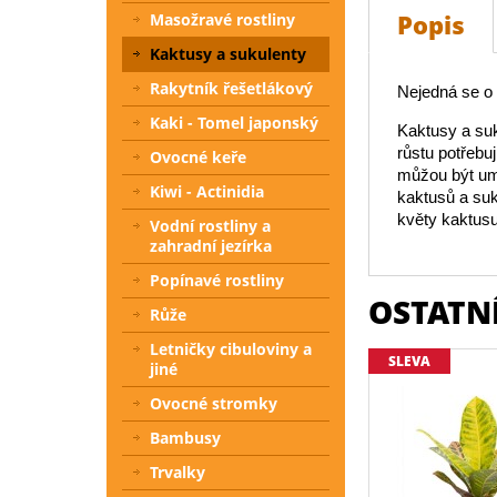
Popis
Masožravé rostliny
Kaktusy a sukulenty
Rakytník řešetlákový
Nejedná se o i
Kaki - Tomel japonský
Kaktusy a suk
růstu potřebu
Ovocné keře
můžou být umí
Kiwi - Actinidia
kaktusů a suk
květy kaktusu
Vodní rostliny a
zahradní jezírka
Popínavé rostliny
OSTATNÍ
Růže
Letničky cibuloviny a
SLEVA
jiné
Ovocné stromky
Bambusy
Trvalky