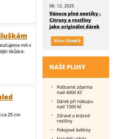
08. 12. 2025
Vánoce plné exotiky -
Citrusy a rostliny
jako originální dárek
viluškám
Více článků
poručujeme mít v
tější škůdce.
NAŠE PLUSY
Poštovné zdarma
nad 4000 Kč
hled
Dárek při nákupu
nad 1500 kč
 cca 25 cm
Zdravé a krásné
rostliny
Pokojové květiny
Největší výběr