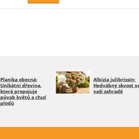
Planika obecná:
Albizia julibrissin:
Unikátní dřevina,
Hedvábný skvost v
která propojuje
vaší zahradě
půvab květů a chuť
plodů