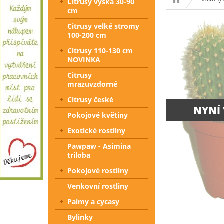
Citrusy výška 30-90
cm
Citrusy velké stromy
100-200 cm
Citrusy 110-130 cm
NOVINKA
Citrusy
mrazuvzdorné
Citrusy české
NYNÍ
Pokojové květiny
Exotické rostliny
Pawpaw - Asimina
triloba
Pokojové rostliny
Venkovní rostliny
Palmy a cycasy
Bylinky