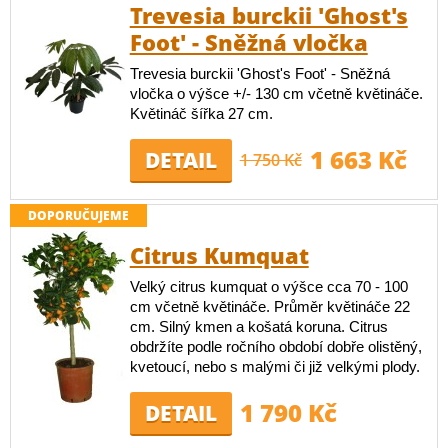
Trevesia burckii 'Ghost's
Foot' - Sněžná vločka
Trevesia burckii 'Ghost's Foot' - Sněžná
vločka o výšce +/- 130 cm včetně květináče.
Květináč šířka 27 cm.
1 663 Kč
DETAIL
1 750 Kč
DOPORUČUJEME
Citrus Kumquat
Velký citrus kumquat o výšce cca 70 - 100
cm včetně květináče. Průměr květináče 22
cm. Silný kmen a košatá koruna. Citrus
obdržíte podle ročního období dobře olistěný,
kvetoucí, nebo s malými či již velkými plody.
1 790 Kč
DETAIL