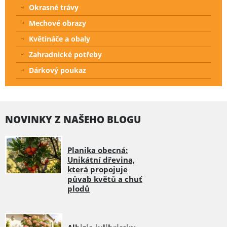
Okrasné trávy
Mechové obrazy
Květináče a obaly
Zahradnické potřeby
Dárkový poukaz
NOVINKY Z NAŠEHO BLOGU
Planika obecná:
Unikátní dřevina,
která propojuje
půvab květů a chuť
plodů