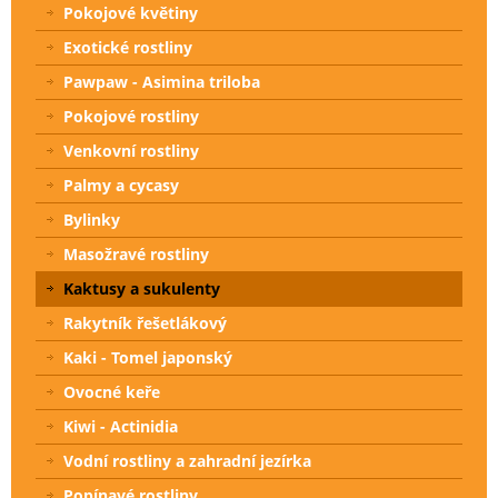
Pokojové květiny
Exotické rostliny
Pawpaw - Asimina triloba
Pokojové rostliny
Venkovní rostliny
Palmy a cycasy
Bylinky
Masožravé rostliny
Kaktusy a sukulenty
Rakytník řešetlákový
Kaki - Tomel japonský
Ovocné keře
Kiwi - Actinidia
Vodní rostliny a zahradní jezírka
Popínavé rostliny