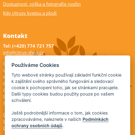
Dostupnost, výška a fotografie rostlin
Kdy citrusy kvetou a plodí
Kontakt
Tel: (+420) 774 721 757
info@citrus-shop.cz
Citrus shop zahradnictví
Používáme Cookies
Legionářů 2
Tyto webové stránky používají základní funkční cookie
Hodonín
k zajištění svého správného fungování a sledovací
695 01
cookie k pochopení toho, jak se stránkami pracujete.
Otevřeno:
Další typy cookies budou použity pouze po vašem
Po-Pá 9-17
schválení.
So 9-11:30
Ještě podrobnější informace o tom, jak cookies
Ochrana osobních údajů
zpracováváme, naleznete v našich
Podmínkách
Informace ÚKZÚZ
ochrany osobních údajů
.
Cookies