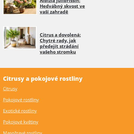
Albizia julibrissin:
Hedvábný skvost ve
vaší zahradě
Citrus a dovolená:
Chytré rady, jak
předejít strádání
vašeho stromku
Citrusy a pokojové rostliny
Citrusy
Pokojové rostliny
Exotické rostliny
Pokojové květiny
Masožravé rostliny