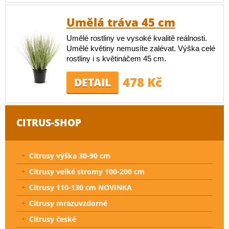
Umělá tráva 45 cm
Umělé rostliny ve vysoké kvalitě reálnosti.
Umělé květiny nemusíte zalévat. Výška celé
rostliny i s květináčem 45 cm.
478 Kč
DETAIL
CITRUS-SHOP
Citrusy výška 30-90 cm
Citrusy velké stromy 100-200 cm
Citrusy 110-130 cm NOVINKA
Citrusy mrazuvzdorné
Citrusy české