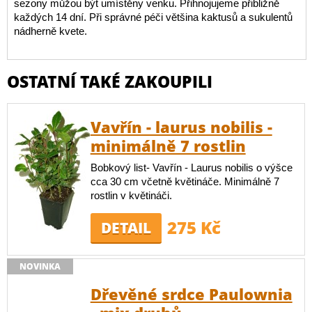
sezony můžou být umístěny venku. Přihnojujeme přibližně
každých 14 dní. Při správné péči většina kaktusů a sukulentů
nádherně kvete.
OSTATNÍ TAKÉ ZAKOUPILI
Vavřín - laurus nobilis -
minimálně 7 rostlin
Bobkový list- Vavřín - Laurus nobilis o výšce
cca 30 cm včetně květináče. Minimálně 7
rostlin v květináči.
275 Kč
DETAIL
NOVINKA
Dřevěné srdce Paulownia