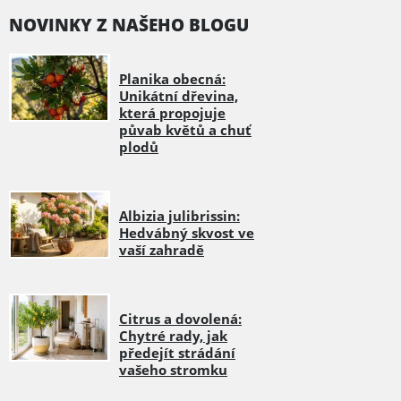
NOVINKY Z NAŠEHO BLOGU
Planika obecná:
Unikátní dřevina,
která propojuje
půvab květů a chuť
plodů
Albizia julibrissin:
Hedvábný skvost ve
vaší zahradě
Citrus a dovolená:
Chytré rady, jak
předejít strádání
vašeho stromku