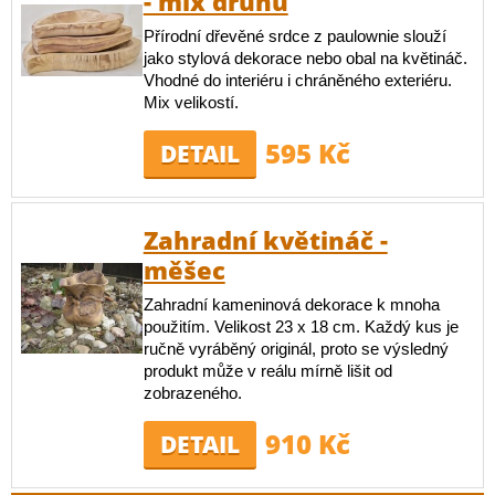
- mix druhů
Přírodní dřevěné srdce z paulownie slouží
jako stylová dekorace nebo obal na květináč.
Vhodné do interiéru i chráněného exteriéru.
Mix velikostí.
595 Kč
DETAIL
Zahradní květináč -
měšec
Zahradní kameninová dekorace k mnoha
použitím. Velikost 23 x 18 cm. Každý kus je
ručně vyráběný originál, proto se výsledný
produkt může v reálu mírně lišit od
zobrazeného.
910 Kč
DETAIL