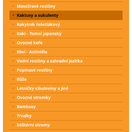
Masožravé rostliny
Kaktusy a sukulenty
Rakytník řešetlákový
Kaki - Tomel japonský
Ovocné keře
Kiwi - Actinidia
Vodní rostliny a zahradní jezírka
Popínavé rostliny
Růže
Letničky cibuloviny a jiné
Ovocné stromky
Bambusy
Trvalky
Solitérní stromy