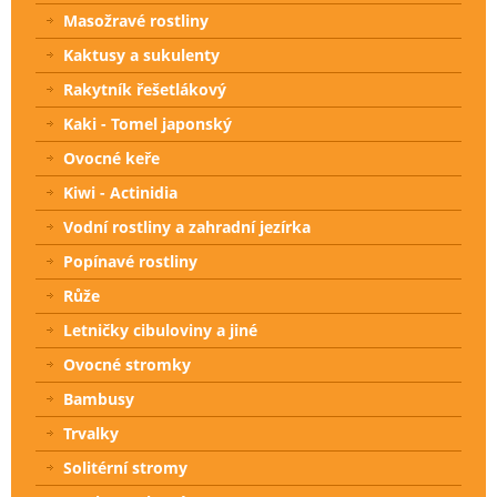
Masožravé rostliny
Kaktusy a sukulenty
Rakytník řešetlákový
Kaki - Tomel japonský
Ovocné keře
Kiwi - Actinidia
Vodní rostliny a zahradní jezírka
Popínavé rostliny
Růže
Letničky cibuloviny a jiné
Ovocné stromky
Bambusy
Trvalky
Solitérní stromy