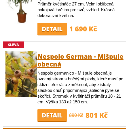
Průměr květináče 27 cm. Velmi oblíbená
pokojová květina pro svůj vzhled. Krásná
dekorativní květina.
1 690 Kč
DETAIL
SLEVA
Nespolo German - Mišpule
obecná
Nespolo germanico - Mišpule obecná je
ovocný strom s hnědými plody, které musí po
sklizni přezrát a změknout, aby získaly
sladkou chuť připomínající jablečné pyré se
skořicí. Stromek v květináči průměru 18 - 21
cm. Výška 130 až 150 cm.
801 Kč
DETAIL
890 Kč