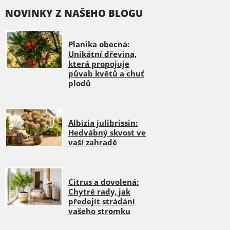
NOVINKY Z NAŠEHO BLOGU
Planika obecná:
Unikátní dřevina,
která propojuje
půvab květů a chuť
plodů
Albizia julibrissin:
Hedvábný skvost ve
vaší zahradě
Citrus a dovolená:
Chytré rady, jak
předejít strádání
vašeho stromku