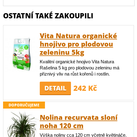
OSTATNÍ TAKÉ ZAKOUPILI
Vita Natura organické
hnojivo pro plodovou
zeleninu 5kg
Kvalitní organické hnojivo Vita Natura
Rašelina 5 kg pro plodovou zeleninu má
přiznivý vliv na růst kořenů i rostlin.
242 Kč
DETAIL
DOPORUČUJEME
Nolina recurvata sloní
noha 120 cm
Výška noliny cca 120 cm včetně květináče.