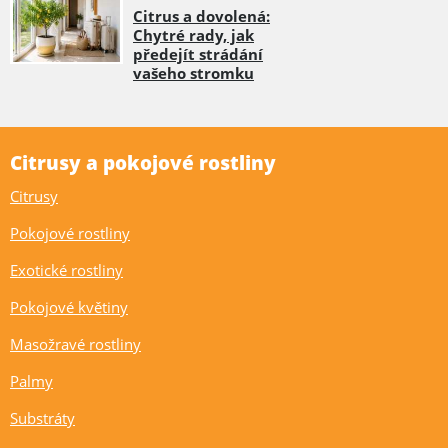
Citrus a dovolená:
Chytré rady, jak
předejít strádání
vašeho stromku
Citrusy a pokojové rostliny
Citrusy
Pokojové rostliny
Exotické rostliny
Pokojové květiny
Masožravé rostliny
Palmy
Substráty