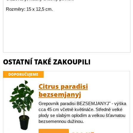
Rozměry: 15 x 12,5 cm.
OSTATNÍ TAKÉ ZAKOUPILI
DOPORUČUJEME
Citrus paradisi
bezsemjanyj
Grepovník paradisi BEZSEMJANYJ" - výška
cca 45 cm včetně květináče. Středně velké
plody se slabým oplodím a velkou šťavnatou
bezsemennou dužinou.