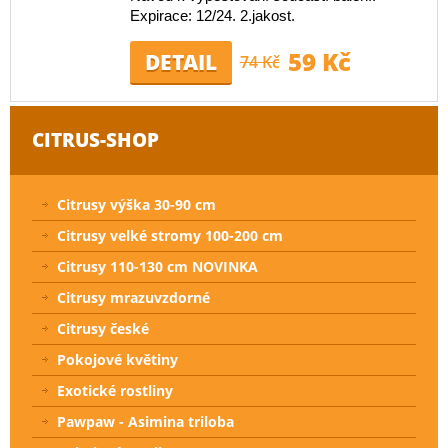
Expirace: 12/24. 2.jakost.
59 Kč
DETAIL
74 Kč
CITRUS-SHOP
Citrusy výška 30-90 cm
Citrusy velké stromy 100-200 cm
Citrusy 110-130 cm NOVINKA
Citrusy mrazuvzdorné
Citrusy české
Pokojové květiny
Exotické rostliny
Pawpaw - Asimina triloba