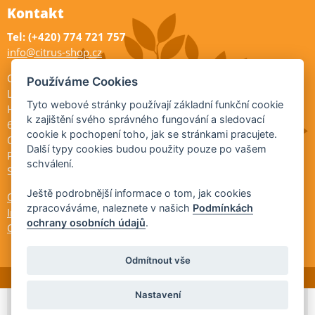
Kontakt
Tel: (+420) 774 721 757
info@citrus-shop.cz
Citrus shop zahradnictví
Používáme Cookies
Legionářů 2
Tyto webové stránky používají základní funkční cookie
Hodonín
k zajištění svého správného fungování a sledovací
695 01
cookie k pochopení toho, jak se stránkami pracujete.
Otevřeno:
Další typy cookies budou použity pouze po vašem
Po-Pá 9-17
schválení.
So 9-11:30
Ještě podrobnější informace o tom, jak cookies
Ochrana osobních údajů
zpracováváme, naleznete v našich
Podmínkách
Informace ÚKZÚZ
ochrany osobních údajů
.
Cookies
Odmítnout vše
Nastavení