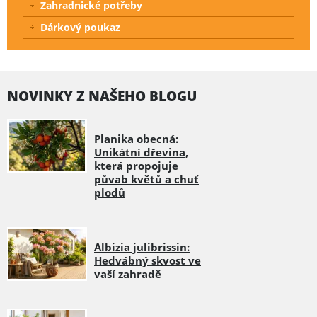
Zahradnické potřeby
Dárkový poukaz
NOVINKY Z NAŠEHO BLOGU
Planika obecná:
Unikátní dřevina,
která propojuje
půvab květů a chuť
plodů
Albizia julibrissin:
Hedvábný skvost ve
vaší zahradě