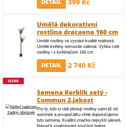
399 Kč
DETAIL
Umělá dekorativní
rostlina dracaena 160 cm
Umělé rostliny ve vysoké kvalitě reálnosti.
Umělé květiny nemusíte zalévat. Výška celé
rostliny i s květináčem 160 cm.
2 740 Kč
DETAIL
SLEVA
Semena Kerblík setý -
Commun 2.jakost
Pro ty, kdo si rádi pěstují rostliny sami již od
semínek a prvopočátku vřele doporučujeme
tyto semena. Kvalitní značka nejvyšší jakosti.
Návod k vypěstování součástí balení.