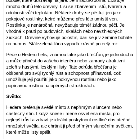
bobule, které dozrávají na jaře. Je mrazuvzdorná. Existuje
mnoho druhů této dřeviny. Liší se zbarvením listů, tvarem a
odolnosti vůči teplotám. Některé druhy se pěstují jen jako
pokojové rostlinky, ketré můžeme přes léto umístit ven.
Rostlinka je nenáročná, nevyžaduje téměř žádnou péči. Je
vhodná k pnutí po budovách, skalách nebo nevzhledných
zídkách. Dřevině vyhovuje polostín, daří se jí v zemině bohaté
na humus. Stálezelená liána vypadá krásně po celý rok.
Péče o Hederu helis, známou také jako břečťan, je jednoduchá
a může přinést do vašeho interiéru nebo zahrady atraktivní
zeleň s hustými, lesklými listy. Tato odrůda břečťanu je
oblíbená pro svůj rychlý růst a schopnost přilnavosti, což
umožňuje její použití jako pokryvnou rostlinu nebo jako
popínavou rostlinu na opěrných strukturách.
Světlo:
Hedera preferuje světlé místo s nepřímým sluncem nebo
částečný stín. I když snese i méně osvětlená místa, pro
nejlepší růst a zdraví je ideální poskytnout rostlině dostatečné
množství světla, ale chránit ji před přímým slunečním světlem,
které může listy spálit.