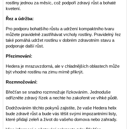
rostliny jednou za měsíc, což podpoří zdravý růst a bohaté
kvetení.
Řez a údržba:
Pro podporu bohatšího růstu a udržení kompaktního tvaru
můžete pravidelně zastřihávat vrcholy rostliny. Pravidelný řez
také pomáhá udržet rostlinu v dobrém zdravotním stavu a
podporuje další růst.
Přezimování:
Hedera je mrazuvzdorná, ale v chladnějších oblastech může
být vhodné rostlinu na zimu mírně přikrýt.
Rozmnožování:
Břečťan se snadno rozmnožuje řízkováním. Jednoduše
odřízněte zdravý řízek a nechte ho zakořenit ve vlhké půdě.
Dodržováním těchto pokynů zajistíte, že vaše Hedera helix
bude zdravě růst a bude vás těšit svými impozantními listy,
které přidají zeleň a život do vašeho domova nebo zahrady.