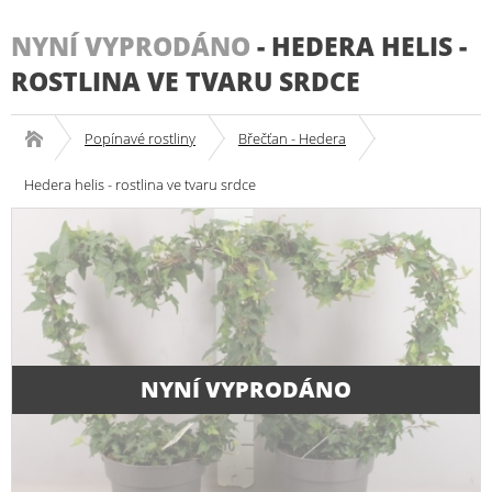
NYNÍ VYPRODÁNO
-
HEDERA HELIS -
ROSTLINA VE TVARU SRDCE
Popínavé rostliny
Břečťan - Hedera
Hedera helis - rostlina ve tvaru srdce
NYNÍ VYPRODÁNO