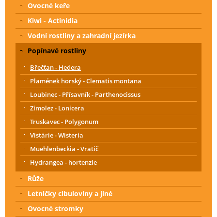
Ovocné keře
Kiwi - Actinidia
Vodní rostliny a zahradní jezírka
Popínavé rostliny
Břečťan - Hedera
Plamének horský - Clematis montana
Loubinec - Přísavník - Parthenocissus
Zimolez - Lonicera
Truskavec - Polygonum
Vistárie - Wisteria
Muehlenbeckia - Vratič
Hydrangea - hortenzie
Růže
Letničky cibuloviny a jiné
Ovocné stromky