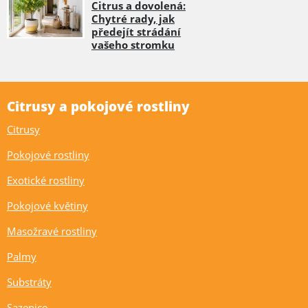
Citrus a dovolená:
Chytré rady, jak
předejít strádání
vašeho stromku
Citrusy a pokojové rostliny
Citrusy
Pokojové rostliny
Exotické rostliny
Pokojové květiny
Masožravé rostliny
Palmy
Substráty
Sazenice