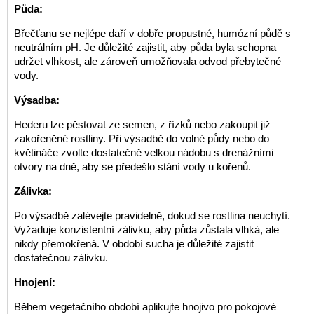
Půda:
Břečťanu se nejlépe daří v dobře propustné, humózní půdě s
neutrálním pH. Je důležité zajistit, aby půda byla schopna
udržet vlhkost, ale zároveň umožňovala odvod přebytečné
vody.
Výsadba:
Hederu lze pěstovat ze semen, z řízků nebo zakoupit již
zakořeněné rostliny. Při výsadbě do volné půdy nebo do
květináče zvolte dostatečně velkou nádobu s drenážními
otvory na dně, aby se předešlo stání vody u kořenů.
Zálivka:
Po výsadbě zalévejte pravidelně, dokud se rostlina neuchytí.
Vyžaduje konzistentní zálivku, aby půda zůstala vlhká, ale
nikdy přemokřená. V období sucha je důležité zajistit
dostatečnou zálivku.
Hnojení:
Během vegetačního období aplikujte hnojivo pro pokojové