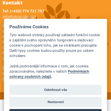
Kontakt
Tel: (+420) 774 721 757
info@citrus-shop.cz
Citrus shop zahradnictví
Používáme Cookies
Legionářů 2
Tyto webové stránky používají základní funkční cookie
Hodonín
k zajištění svého správného fungování a sledovací
695 01
cookie k pochopení toho, jak se stránkami pracujete.
Otevřeno:
Další typy cookies budou použity pouze po vašem
Po-Pá 9-17
schválení.
So 9-11:30
Ještě podrobnější informace o tom, jak cookies
Ochrana osobních údajů
zpracováváme, naleznete v našich
Podmínkách
Informace ÚKZÚZ
ochrany osobních údajů
.
Cookies
Odmítnout vše
Nastavení
© 2026 Citrus-shop.cz -
Partnerský