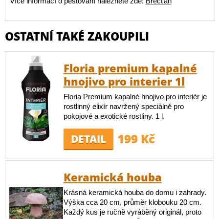
Více informací o pěstování naleznete zde:
Břečťan
OSTATNÍ TAKÉ ZAKOUPILI
Floria premium kapalné
hnojivo pro interier 1l
Floria Premium kapalné hnojivo pro interiér je
rostlinný elixír navržený speciálně pro
pokojové a exotické rostliny. 1 l.
199 Kč
DETAIL
Keramická houba
Krásná keramická houba do domu i zahrady.
Výška cca 20 cm, průměr klobouku 20 cm.
Každý kus je ručně vyráběný originál, proto