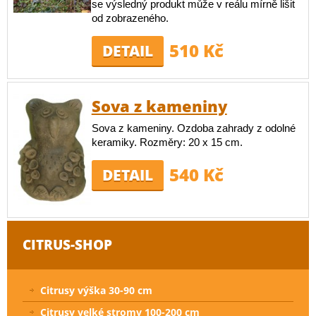
se výsledný produkt může v reálu mírně lišit
od zobrazeného.
510 Kč
DETAIL
Sova z kameniny
Sova z kameniny. Ozdoba zahrady z odolné
keramiky. Rozměry: 20 x 15 cm.
540 Kč
DETAIL
CITRUS-SHOP
Citrusy výška 30-90 cm
Citrusy velké stromy 100-200 cm