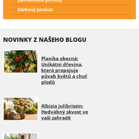
Dárkový poukaz
NOVINKY Z NAŠEHO BLOGU
Planika obecná:
Unikátní dřevina,
která propojuje
půvab květů a chuť
plodů
Albizia julibrissin:
Hedvábný skvost ve
vaší zahradě