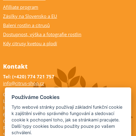
Afilliate program
Zásilky na Slovensko a EU
Balení rostlin a citrusů
Dostupnost, výška a fotografie rostlin
Kdy citrusy kvetou a plodí
Kontakt
Tel: (+420) 774 721 757
info@citrus-shop.cz
Citrus shop zahradnictví
Používáme Cookies
Legionářů 2
Tyto webové stránky používají základní funkční cookie
Hodonín
k zajištění svého správného fungování a sledovací
695 01
cookie k pochopení toho, jak se stránkami pracujete.
Otevřeno:
Další typy cookies budou použity pouze po vašem
Po-Pá 9-17
schválení.
So 9-11:30