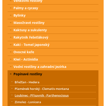
Venkovní rostliny
Palmy a cycasy
Bylinky
Masožravé rostliny
Kaktusy a sukulenty
Rakytník řešetlákový
Kaki - Tomel japonský
Ovocné keře
Kiwi - Actinidia
Vodní rostliny a zahradní jezírka
Popínavé rostliny
Břečťan - Hedera
Plamének horský - Clematis montana
Loubinec - Přísavník - Parthenocissus
Zimolez - Lonicera