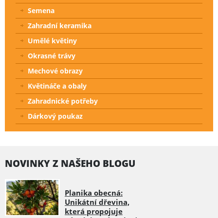
Semena
Zahradní keramika
Umělé květiny
Okrasné trávy
Mechové obrazy
Květináče a obaly
Zahradnické potřeby
Dárkový poukaz
NOVINKY Z NAŠEHO BLOGU
Planika obecná:
Unikátní dřevina,
která propojuje