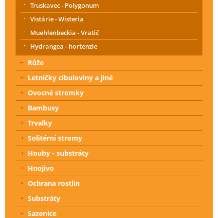
Truskavec - Polygonum
Vistárie - Wisteria
Muehlenbeckia - Vratič
Hydrangea - hortenzie
Růže
Letničky cibuloviny a jiné
Ovocné stromky
Bambusy
Trvalky
Solitérní stromy
Houby - substráty
Hnojivo
Ochrana rostlin
Substráty
Sazenice