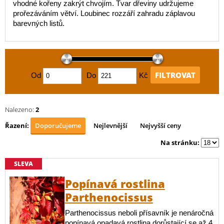
vhodné kořeny zakrýt chvojím. Tvar dřeviny udržujeme
prořezáváním větví. Loubinec rozzáří zahradu záplavou
barevných listů.
FILTROVAT
Od
Do
Kč
Nalezeno:
2
Řazení:
Doporučujeme
Nejlevnější
Nejvyšší ceny
Na stránku:
SLEVA
Popínavá rostlina
Parthenocissus
Parthenocissus neboli přísavník je nenáročná
popínavá opadavá rostlina dorůstající se až 4