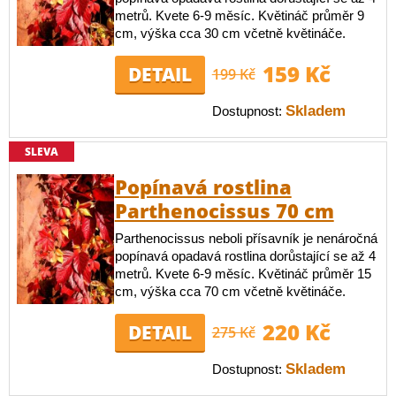
metrů. Kvete 6-9 měsíc. Květináč průměr 9
cm, výška cca 30 cm včetně květináče.
159 Kč
DETAIL
199 Kč
Skladem
Dostupnost:
SLEVA
Popínavá rostlina
Parthenocissus 70 cm
Parthenocissus neboli přísavník je nenáročná
popínavá opadavá rostlina dorůstající se až 4
metrů. Kvete 6-9 měsíc. Květináč průměr 15
cm, výška cca 70 cm včetně květináče.
220 Kč
DETAIL
275 Kč
Skladem
Dostupnost: