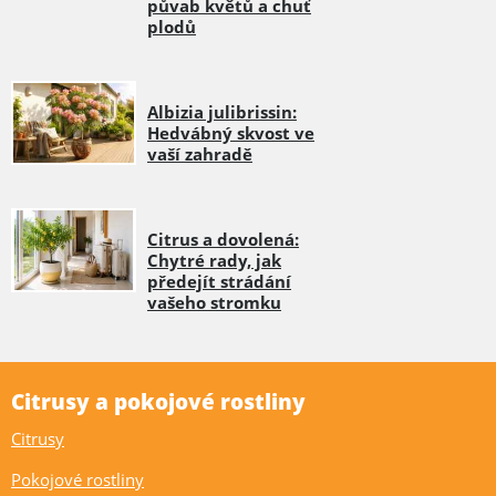
půvab květů a chuť
plodů
Albizia julibrissin:
Hedvábný skvost ve
vaší zahradě
Citrus a dovolená:
Chytré rady, jak
předejít strádání
vašeho stromku
Citrusy a pokojové rostliny
Citrusy
Pokojové rostliny