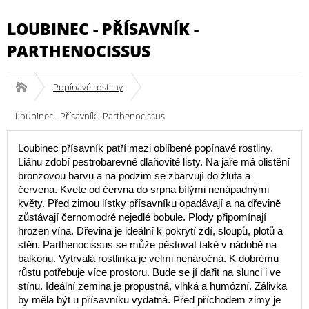
LOUBINEC - PŘÍSAVNÍK -
PARTHENOCISSUS
Popínavé rostliny
Loubinec - Přísavník - Parthenocissus
Loubinec přísavník patří mezi oblíbené popínavé rostliny.
Liánu zdobí pestrobarevné dlaňovité listy. Na jaře má olistění
bronzovou barvu a na podzim se zbarvují do žluta a
červena. Kvete od června do srpna bílými nenápadnými
květy. Před zimou lístky přísavníku opadávají a na dřevině
zůstávají černomodré nejedlé bobule. Plody připomínají
hrozen vína. Dřevina je ideální k pokrytí zdí, sloupů, plotů a
stěn. Parthenocissus se může pěstovat také v nádobě na
balkonu. Vytrvalá rostlinka je velmi nenáročná. K dobrému
růstu potřebuje více prostoru. Bude se jí dařit na slunci i ve
stínu. Ideální zemina je propustná, vlhká a humózní. Zálivka
by měla být u přísavníku vydatná. Před příchodem zimy je