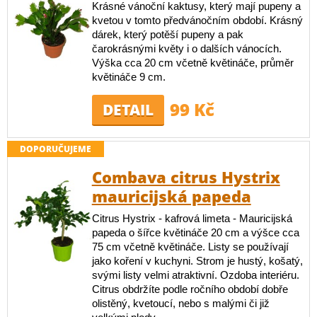
Krásné vánoční kaktusy, který mají pupeny a
kvetou v tomto předvánočním období. Krásný
dárek, který potěší pupeny a pak
čarokrásnými květy i o dalších vánocích.
Výška cca 20 cm včetně květináče, průměr
květináče 9 cm.
99 Kč
DETAIL
DOPORUČUJEME
Combava citrus Hystrix
mauricijská papeda
Citrus Hystrix - kafrová limeta - Mauricijská
papeda o šířce květináče 20 cm a výšce cca
75 cm včetně květináče. Listy se používají
jako koření v kuchyni. Strom je hustý, košatý,
svými listy velmi atraktivní. Ozdoba interiéru.
Citrus obdržíte podle ročního období dobře
olistěný, kvetoucí, nebo s malými či již