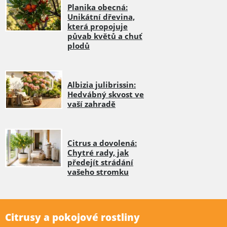
Planika obecná:
Unikátní dřevina,
která propojuje
půvab květů a chuť
plodů
Albizia julibrissin:
Hedvábný skvost ve
vaší zahradě
Citrus a dovolená:
Chytré rady, jak
předejít strádání
vašeho stromku
Citrusy a pokojové rostliny