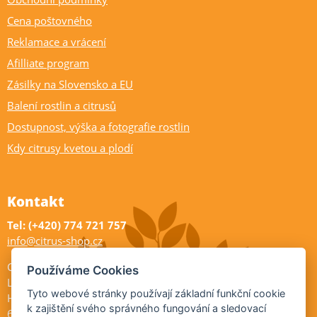
Cena poštovného
Reklamace a vrácení
Afilliate program
Zásilky na Slovensko a EU
Balení rostlin a citrusů
Dostupnost, výška a fotografie rostlin
Kdy citrusy kvetou a plodí
Kontakt
Tel: (+420) 774 721 757
info@citrus-shop.cz
Citrus shop zahradnictví
Používáme Cookies
Legionářů 2
Tyto webové stránky používají základní funkční cookie
Hodonín
k zajištění svého správného fungování a sledovací
695 01