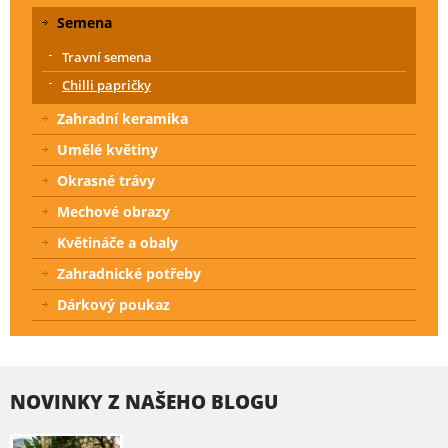
Semena
Travní semena
Chilli papričky
Zahradní keramika
Umělé květiny
Okrasné trávy
Mechové obrazy
Květináče a obaly
Zahradnické potřeby
Dárkový poukaz
NOVINKY Z NAŠEHO BLOGU