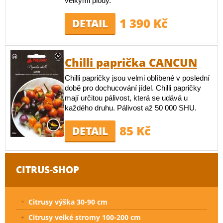
velkými plody.
1 390 Kč
DETAIL
Chilli paprička CANCUN
Chilli papričky jsou velmi oblíbené v poslední
době pro dochucování jídel. Chilli papričky
mají určitou pálivost, která se udává u
každého druhu. Pálivost až 50 000 SHU.
85 Kč
DETAIL
CITRUS-SHOP
Citrusy výška 30-90 cm
Citrusy velké stromy 100-200 cm