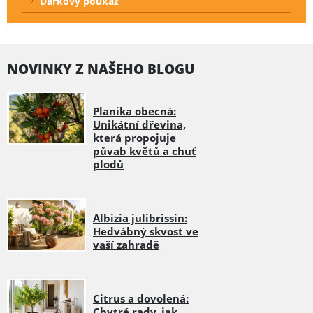
Dárkový poukaz
NOVINKY Z NAŠEHO BLOGU
Planika obecná:
Unikátní dřevina,
která propojuje
půvab květů a chuť
plodů
Albizia julibrissin:
Hedvábný skvost ve
vaší zahradě
Citrus a dovolená:
Chytré rady, jak