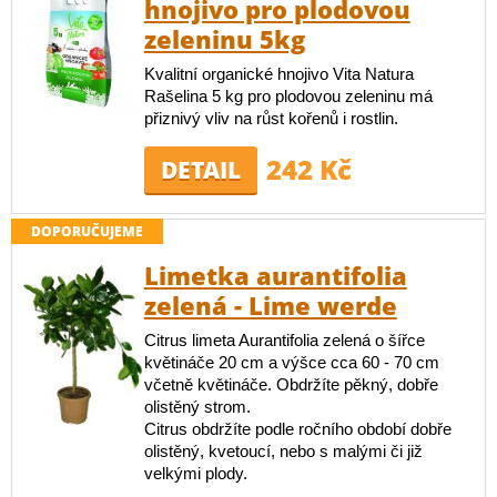
hnojivo pro plodovou
zeleninu 5kg
Kvalitní organické hnojivo Vita Natura
Rašelina 5 kg pro plodovou zeleninu má
přiznivý vliv na růst kořenů i rostlin.
242 Kč
DETAIL
DOPORUČUJEME
Limetka aurantifolia
zelená - Lime werde
Citrus limeta Aurantifolia zelená o šířce
květináče 20 cm a výšce cca 60 - 70 cm
včetně květináče. Obdržíte pěkný, dobře
olistěný strom.
Citrus obdržíte podle ročního období dobře
olistěný, kvetoucí, nebo s malými či již
velkými plody.