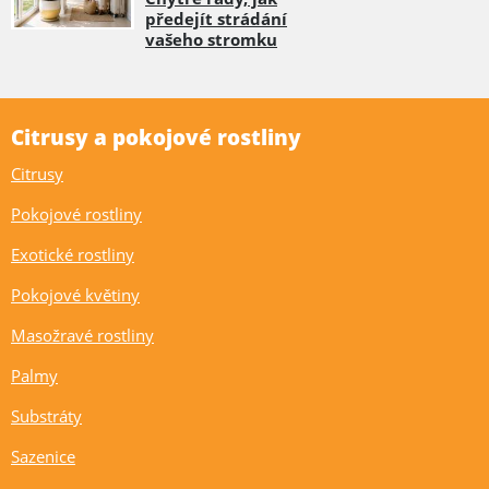
předejít strádání
vašeho stromku
Citrusy a pokojové rostliny
Citrusy
Pokojové rostliny
Exotické rostliny
Pokojové květiny
Masožravé rostliny
Palmy
Substráty
Sazenice