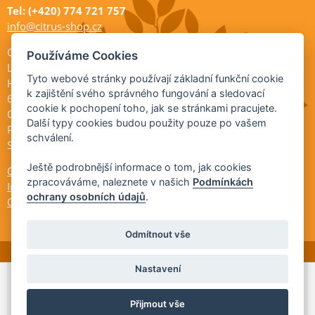
Tel: (+420) 774 721 757
info@citrus-shop.cz
Citrus shop zahradnictví
Používáme Cookies
Legionářů 2
Tyto webové stránky používají základní funkční cookie
Hodonín
k zajištění svého správného fungování a sledovací
695 01
cookie k pochopení toho, jak se stránkami pracujete.
Otevřeno:
Další typy cookies budou použity pouze po vašem
Po-Pá 9-17
schválení.
So 9-11:30
Ještě podrobnější informace o tom, jak cookies
Ochrana osobních údajů
zpracováváme, naleznete v našich
Podmínkách
Informace ÚKZÚZ
ochrany osobních údajů
.
Cookies
Odmítnout vše
Nastavení
© 2026 Citrus-shop.cz -
Partnerský
Přijmout vše
program