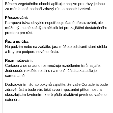
Během vegetačního období aplikujte hnojivo pro trávy jednou
za měsíc, což podpoří zdravý růst a bohaté kvetení.
Přesazování:
Pampová tráva obvykle nepotřebuje časté přesazování, ale
může být nutné každých několik let pro zajištění dostatečného
prostoru pro růst.
Řez a údržba:
Na podzim nebo na začátku jara můžete odstranit staré stébla
a listy pro podporu nového růstu.
Rozmnožování:
Cortaderia se snadno rozmnožuje rozdělením trsů na jaře.
Jednoduše rozdělte rostlinu na menší části a zasaďte je
samostatně.
Dodržováním těchto pokynů zajistíte, že vaše Cortaderia bude
zdravě růst a bude vás těšit svou impozantní přítomností a
okouzlujícím kvetením, které přidá atraktivní prvek do vašeho
exteriéru.