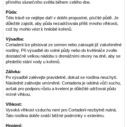
přímého slunečního světla během celého dne.
Půda:
Této trávě se nejlépe daří v dobře propustné, písčité půdě. Je
důležité zajistit, aby půda nezadržovala příliš mnoho vlhkosti,
což by mohlo vést k hnilobě kořenů.
Výsadba:
Cortaderii lze pěstovat ze semen nebo zakoupit již zakořeněné
rostliny. Při výsadbě do volné půdy nebo do květináče zvolte
dostatečně velkou nádobu s drenážními otvory na dně, aby se
předešlo stání vody u kořenů.
Zálivka:
Po výsadbě zalévejte pravidelně, dokud se rostlina neuchytí.
Následně zalévejte umírněně. Cortaderia je odolná vůči suchu,
avšak pro podporu růstu a kvetení je důležité udržovat půdu
mírně vlhkou.
Vlhkost:
Vysoká vlhkost vzduchu není pro Cortaderii nezbytně nutná.
Tato rostlina dobře snáší běžné podmínky v exteriéru.
Hnojení: