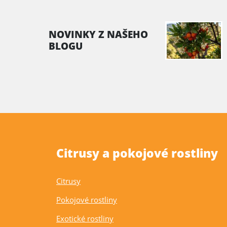
NOVINKY Z NAŠEHO
BLOGU
Citrusy a pokojové rostliny
Citrusy
Pokojové rostliny
Exotické rostliny