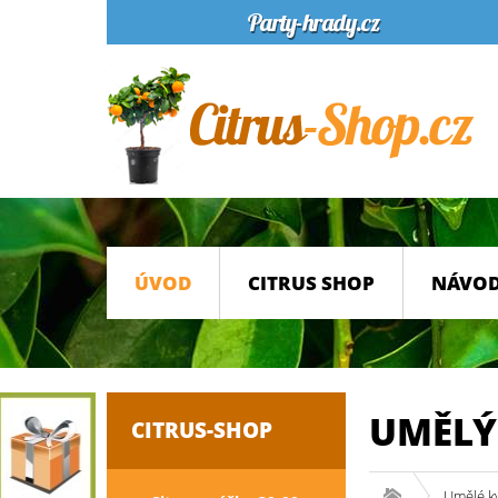
ÚVOD
CITRUS SHOP
NÁVOD
UMĚLÝ
CITRUS-SHOP
Umělé k