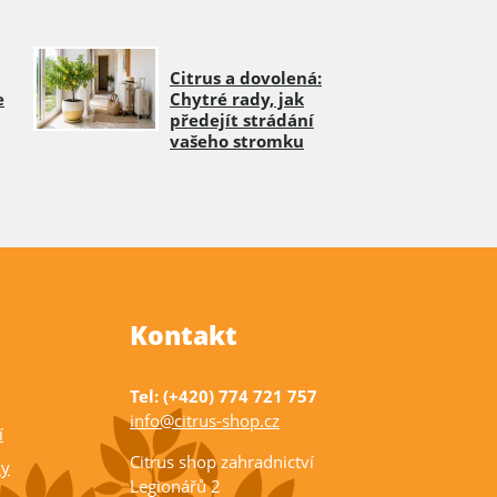
Citrus a dovolená:
e
Chytré rady, jak
předejít strádání
vašeho stromku
Kontakt
Tel: (+420) 774 721 757
info@citrus-shop.cz
í
Citrus shop zahradnictví
ky
Legionářů 2