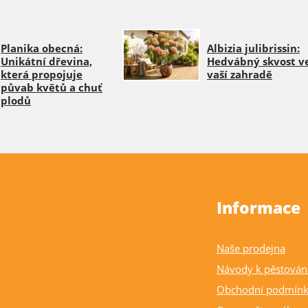
Planika obecná:
Albizia julibrissin:
Unikátní dřevina,
Hedvábný skvost v
která propojuje
vaší zahradě
půvab květů a chuť
plodů
Informace
Naše prodejna
Návody k pěstován
Obchodní podmín