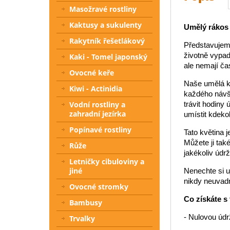
Masožravé rostliny
Kaktusy a sukulenty
Umělý rákos 
Rakytník řešetlákový
Představujeme
životně vypada
Kaki - Tomel japonský
ale nemají čas
Ovocné keře
Naše umělá kv
Kiwi - Actinidia
každého návšt
Vodní rostliny a
trávit hodiny
zahradní jezírka
umístit kdeko
Popínavé rostliny
Tato květina j
Můžete ji také
Růže
jakékoliv údrž
Letničky cibuloviny a
jiné
Nenechte si u
nikdy neuvad
Ovocné stromky
Co získáte s
Bambusy
- Nulovou údr
Trvalky