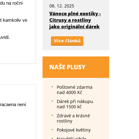
edu na roční
08. 12. 2025
Vánoce plné exotiky -
Citrusy a rostliny
it kamkoliv ve
jako originální dárek
uvidí.
Více článků
NAŠE PLUSY
Poštovné zdarma
nad 4000 Kč
Dárek při nákupu
racaena není
nad 1500 kč
Zdravé a krásné
rostliny
Pokojové květiny
Největší výběr