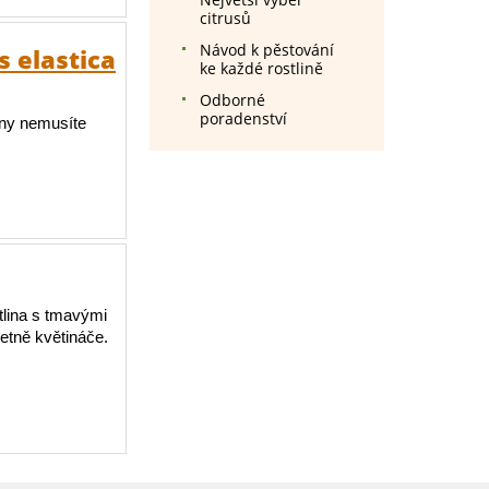
citrusů
Návod k pěstování
s elastica
ke každé rostlině
Odborné
poradenství
iny nemusíte
tlina s tmavými
etně květináče.