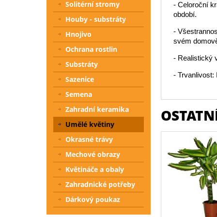
Solitérní stromy
- Celoroční k
období.
Houby - substráty
- Všestrannos
Hnojivo
svém domově
Ochrana rostlin
- Realistický 
Substráty
- Trvanlivost
Sazenice
Semena
Zahradní keramika
OSTATNÍ
Umělé květiny
Okrasné trávy
Mechové obrazy
Květináče a obaly
Zahradnické potřeby
Dárkový poukaz