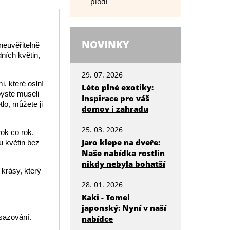
plodí
NOVINKY
neuvěřitelně
dních květin,
29. 07. 2026
i, které oslní
Léto plné exotiky:
byste museli
Inspirace pro váš
lo, můžete ji
domov i zahradu
25. 03. 2026
rok co rok.
Jaro klepe na dveře:
su květin bez
Naše nabídka rostlin
nikdy nebyla bohatší
 krásy, který
28. 01. 2026
Kaki - Tomel
japonský: Nyní v naší
esazování.
nabídce