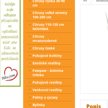
Citrusy výška 30-90
cm
Citrusy velké stromy
100-200 cm
Citrusy 110-130 cm
NOVINKA
Citrusy
mrazuvzdorné
Citrusy české
Pokojové květiny
Exotické rostliny
Pawpaw - Asimina
triloba
Pokojové rostliny
Venkovní rostliny
Palmy a cycasy
Bylinky
Popis