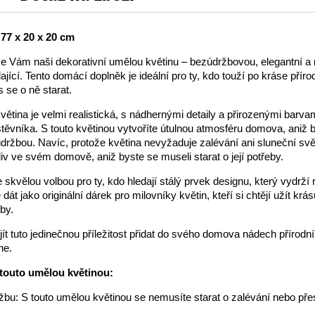
77 x 20 x 20 cm
 Vám naši dekorativní umělou květinu – bezúdržbovou, elegantní a 
jící. Tento domácí doplněk je ideální pro ty, kdo touží po kráse příro
 se o ně starat.
ětina je velmi realistická, s nádhernými detaily a přirozenými barvam
ěvníka. S touto květinou vytvoříte útulnou atmosféru domova, aniž 
 údržbou. Navíc, protože květina nevyžaduje zalévání ani sluneční svět
liv ve svém domově, aniž byste se museli starat o její potřeby.
e skvělou volbou pro ty, kdo hledají stálý prvek designu, který vydrží 
 dát jako originální dárek pro milovníky květin, kteří si chtějí užít krá
by.
jít tuto jedinečnou příležitost přidat do svého domova nádech přírodní
ne.
 touto umělou květinou:
žbu: S touto umělou květinou se nemusíte starat o zalévání nebo př