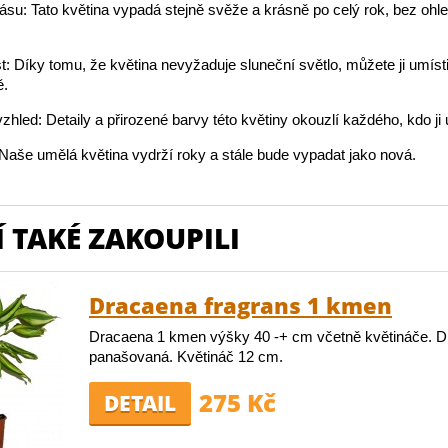
rásu: Tato květina vypadá stejně svěže a krásně po celý rok, bez ohl
t: Díky tomu, že květina nevyžaduje sluneční světlo, můžete ji umíst
.
vzhled: Detaily a přirozené barvy této květiny okouzlí každého, kdo ji 
: Naše umělá květina vydrží roky a stále bude vypadat jako nová.
 TAKÉ ZAKOUPILI
Dracaena fragrans 1 kmen
Dracaena 1 kmen výšky 40 -+ cm včetně květináče. D
panašovaná. Květináč 12 cm.
275 Kč
DETAIL