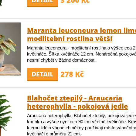
DETAIL
Maranta leuconeura lemon lime
modlitební rostlina větší
Maranta leuconeura - modlitební rostlina o výšce cca 
květináče. Šířka květináče 12 cm. Nenáročná pokojová 
nesmí chybět v žádné domácnosti.
278 Kč
DETAIL
Blahočet ztepilý - Araucaria
heterophylla - pokojová jedle
Araucaria heterophylla, Blahočet ztepilý, pokojová jedl
kmínku a výšce nyní cca 90 cm včetně květináče. Krá
kterou lidé o vánocích někdy používají místo vánočníh
květináči o průměru 21 cm.