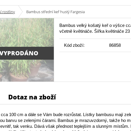
 rostliny
Bambus střední keř hustý Fargesia
Bambus velký košatý keř o výšce c
včetně květináče. Šířka květináče 23
Kód zboží:
86858
 VYPRODÁNO
Dotaz na zboží
cca 100 cm a dále se Vám bude rozrůstat. Lístky bambusu mají zel
tlou barvu se zelenými čárami. Bambus je mrazuvzdorný, takže ho 
vevnitř, tak venku. Dává však přednost teplejším a slunným místům