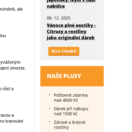
nabídce
mírněně, ale
08. 12. 2025
Vánoce plné exotiky -
Citrusy a rostliny
inu
jako originální dárek
Více článků
 vyváženým
ojení omezte.
NAŠE PLUSY
 růst a
Poštovné zdarma
nad 4000 Kč
Dárek při nákupu
nad 1500 kč
ravou a
pro tvarování
Zdravé a krásné
rostliny