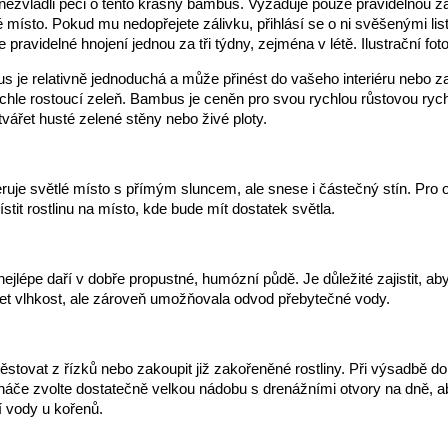
 nezvládli péči o tento krásný bambus. Vyžaduje pouze pravidelnou zál
é místo. Pokud mu nedopřejete zálivku, přihlásí se o ni svěšenými list
ravidelné hnojení jednou za tři týdny, zejména v létě. Ilustrační foto
 je relativně jednoduchá a může přinést do vašeho interiéru nebo z
rychle rostoucí zeleň. Bambus je ceněn pro svou rychlou růstovou rych
vářet husté zelené stěny nebo živé ploty.
uje světlé místo s přímým sluncem, ale snese i částečný stín. Pro o
ístit rostlinu na místo, kde bude mít dostatek světla.
jlépe daří v dobře propustné, humózní půdě. Je důležité zajistit, ab
et vlhkost, ale zároveň umožňovala odvod přebytečné vody.
stovat z řízků nebo zakoupit již zakořeněné rostliny. Při výsadbě d
náče zvolte dostatečně velkou nádobu s drenážními otvory na dně, a
í vody u kořenů.