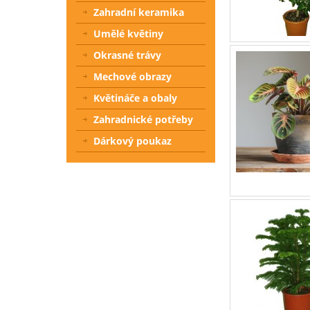
Zahradní keramika
Umělé květiny
Okrasné trávy
Mechové obrazy
Květináče a obaly
Zahradnické potřeby
Dárkový poukaz