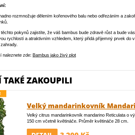
ní:
adno rozmnožuje dělením kořenového balu nebo odřezáním a zako
nků.
ěchto pokynů zajistíte, že váš bambus bude zdravě růst a bude vás 
vou rychlostí a atraktivním vzhledem, který přidá příjemný prvek do 
o zahrady.
í naleznete zde:
Bambus jako živý plot
 TAKÉ ZAKOUPILI
E
Velký mandarinkovník Mandar
Velký citrus mandarinkovník mandarino Reticulata o v
150 cm včetně květináče. Průměr květináče 28 cm.
3 200 Kč