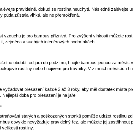
lévejte pravidelně, dokud se rostlina neuchytí. Následně zalévejte u
by půda zůstala vlhká, ale ne přemokřená.
t vzduchu je pro bambus příznivá. Pro zvýšení vlhkosti můžete rostl
sit, zejména v suchých interiérových podmínkách.
čního období, od jara do podzimu, hnojte bambus jednou za měsíc
pokojové rostliny nebo hnojivem pro trávníky. V zimních měsících hn
:
vyžadovat přesazení každé 2 až 3 roky, aby měl dostatek místa pro
. Nejlepší doba pro přesazení je na jaře.
:
straňování starých a poškozených stonků pomůže udržet rostlinu zd
ambus obvykle nevyžaduje pravidelný řez, ale můžete jej zastřihnout 
elikosti rostliny.