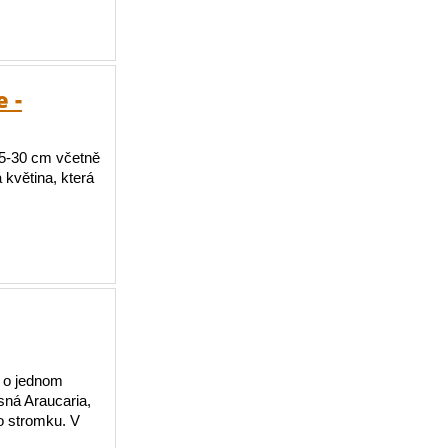
 -
25-30 cm včetně
květina, která
e o jednom
sná Araucaria,
o stromku. V