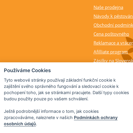
Naše prodejna
Návody k pěstován
Obchodní podmín
Cena poštovného
Reklamace a vrácen
Afilliate program
Zásilky na Slovens
Balení rostlin a cit
Používáme Cookies
Dostupnost, výška a
Tyto webové stránky používají základní funkční cookie k
rostlin
zajištění svého správného fungování a sledovací cookie k
pochopení toho, jak se stránkami pracujete. Další typy cookies
Kdy citrusy kvetou 
budou použity pouze po vašem schválení.
Ještě podrobnější informace o tom, jak cookies
zpracováváme, naleznete v našich
Podmínkách ochrany
osobních údajů
.