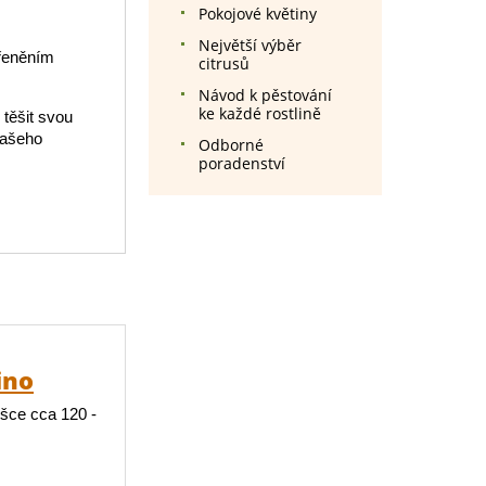
Pokojové květiny
Největší výběr
řeněním
citrusů
Návod k pěstování
ke každé rostlině
těšit svou
vašeho
Odborné
poradenství
ino
ýšce cca 120 -