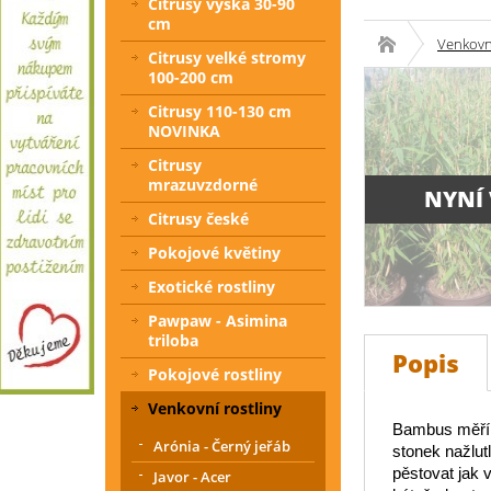
Citrusy výška 30-90
cm
Venkovní
Citrusy velké stromy
100-200 cm
Citrusy 110-130 cm
NOVINKA
Citrusy
mrazuvzdorné
NYNÍ
Citrusy české
Pokojové květiny
Exotické rostliny
Pawpaw - Asimina
triloba
Popis
Pokojové rostliny
Venkovní rostliny
Bambus měří 
Arónia - Černý jeřáb
stonek nažlu
pěstovat jak 
Javor - Acer