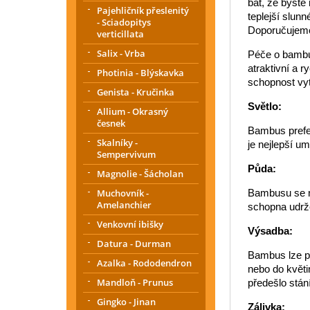
bát, že byste
Pajehličník přeslenitý
teplejší slunn
- Sciadopitys
Doporučujeme p
verticillata
Salix - Vrba
Péče o bambus
atraktivní a 
Photinia - Blýskavka
schopnost vyt
Genista - Kručinka
Světlo:
Allium - Okrasný
česnek
Bambus prefer
Skalníky -
je nejlepší um
Sempervivum
Půda:
Magnolie - Šácholan
Muchovník -
Bambusu se ne
Amelanchier
schopna udrž
Venkovní ibišky
Výsadba:
Datura - Durman
Bambus lze pě
Azalka - Rododendron
nebo do květi
Mandloň - Prunus
předešlo stán
Gingko - Jinan
Zálivka: