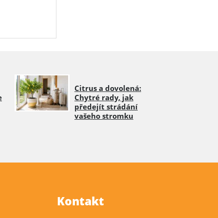
Citrus a dovolená:
e
Chytré rady, jak
předejít strádání
vašeho stromku
Kontakt