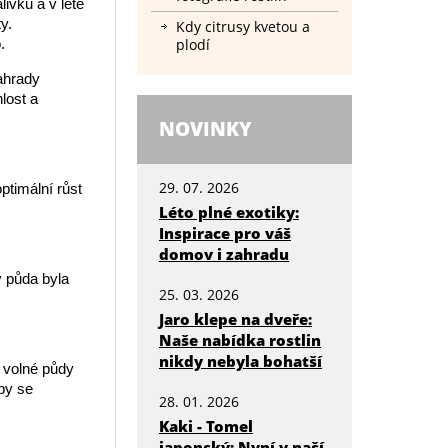
ivku a v létě
y.
Kdy citrusy kvetou a
plodí
.
ahrady
lost a
NOVINKY
29. 07. 2026
ptimální růst
Léto plné exotiky:
Inspirace pro váš
domov i zahradu
y půda byla
25. 03. 2026
Jaro klepe na dveře:
Naše nabídka rostlin
nikdy nebyla bohatší
o volné půdy
by se
28. 01. 2026
Kaki - Tomel
japonský: Nyní v naší