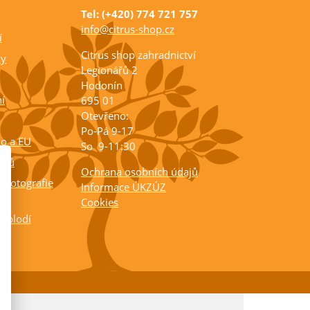
Tel: (+420) 774 721 757
info@citrus-shop.cz
í
Citrus shop zahradnictví
ky
Legionářů 2
Hodonín
í
695 01
Otevřeno:
Po-Pá 9-17
ko a EU
So 9-11:30
rusů
Ochrana osobních údajů
 fotografie
Informace ÚKZÚZ
Cookies
a plodí