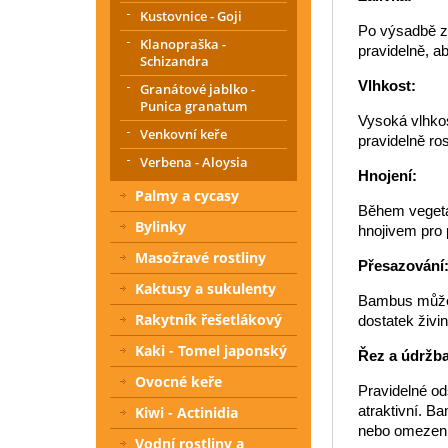
Kustovnice - Goji
Po výsadbě za
Klanopraška -
pravidelně, a
Schizandra
Vlhkost:
Granátové jablko -
Punica granatum
Vysoká vlhkos
Venkovní keře
pravidelně ro
Verbena - Aloysia
Hnojení:
Palmy a cycasy
Během vegeta
Bylinky
hnojivem pro 
Masožravé rostliny
Přesazování
Kaktusy a sukulenty
Bambus může 
Rakytník řešetlákový
dostatek živin
Kaki - Tomel japonský
Řez a údržba
Ovocné keře
Pravidelné od
atraktivní. B
Kiwi - Actinidia
nebo omezení v
Vodní rostliny a