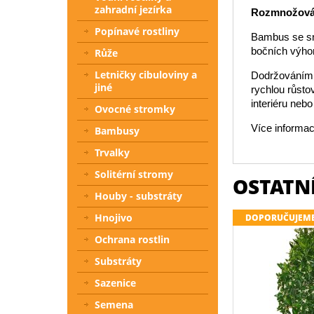
zahradní jezírka
Rozmnožová
Popínavé rostliny
Bambus se sn
bočních výho
Růže
Letničky cibuloviny a
Dodržováním t
jiné
rychlou růsto
interiéru neb
Ovocné stromky
Více informac
Bambusy
Trvalky
Solitérní stromy
OSTATNÍ
Houby - substráty
Hnojivo
DOPORUČUJEM
Ochrana rostlin
Substráty
Sazenice
Semena