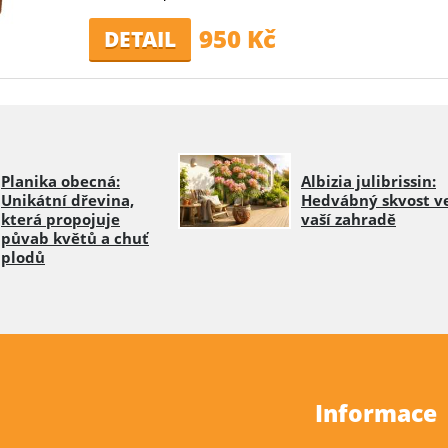
950 Kč
DETAIL
Planika obecná:
Albizia julibrissin:
Unikátní dřevina,
Hedvábný skvost v
která propojuje
vaší zahradě
půvab květů a chuť
plodů
Informace