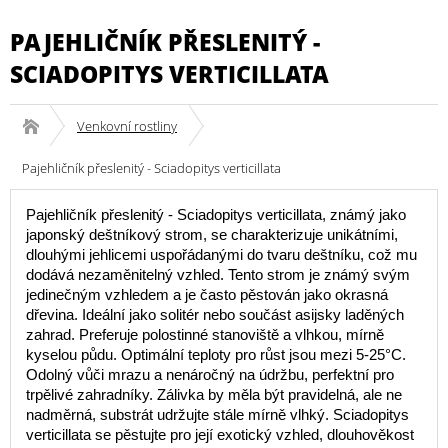
PAJEHLIČNÍK PŘESLENITÝ -
SCIADOPITYS VERTICILLATA
Venkovní rostliny
Pajehličník přeslenitý - Sciadopitys verticillata
Pajehličník přeslenitý - Sciadopitys verticillata, známý jako
japonský deštníkový strom, se charakterizuje unikátními,
dlouhými jehlicemi uspořádanými do tvaru deštníku, což mu
dodává nezaměnitelný vzhled. Tento strom je známý svým
jedinečným vzhledem a je často pěstován jako okrasná
dřevina. Ideální jako solitér nebo součást asijsky laděných
zahrad. Preferuje polostinné stanoviště a vlhkou, mírně
kyselou půdu. Optimální teploty pro růst jsou mezi 5-25°C.
Odolný vůči mrazu a nenáročný na údržbu, perfektní pro
trpělivé zahradníky. Zálivka by měla být pravidelná, ale ne
nadměrná, substrát udržujte stále mírně vlhký. Sciadopitys
verticillata se pěstujte pro její exotický vzhled, dlouhověkost