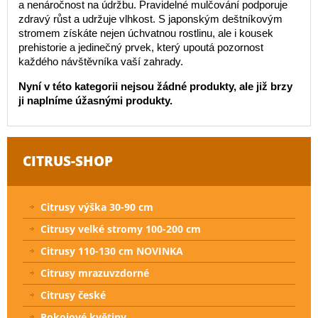
a nenáročnost na údržbu. Pravidelné mulčování podporuje
zdravý růst a udržuje vlhkost. S japonským deštníkovým
stromem získáte nejen úchvatnou rostlinu, ale i kousek
prehistorie a jedinečný prvek, který upoutá pozornost
každého návštěvníka vaší zahrady.
Nyní v této kategorii nejsou žádné produkty, ale již brzy
ji naplníme úžasnými produkty.
CITRUS-SHOP
Citrusy výška 30-90 cm
Citrusy velké stromy 100-200 cm
Citrusy 110-130 cm NOVINKA
Citrusy mrazuvzdorné
Citrusy české
Pokojové květiny