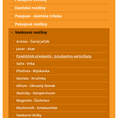
Exotické rostliny
Pawpaw - Asimina triloba
Pokojové rostliny
Venkovní rostliny
Arónia - Černý jeřáb
Javor - Acer
Pajehličník přeslenitý - Sciadopitys verticillata
Salix - Vrba
Photinia - Blýskavka
Genista - Kručinka
Allium - Okrasný česnek
Skalníky - Sempervivum
Magnolie - Šácholan
Muchovník - Amelanchier
Venkovní ibišky