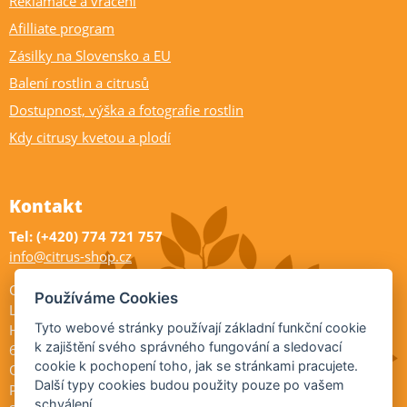
Reklamace a vrácení
Afilliate program
Zásilky na Slovensko a EU
Balení rostlin a citrusů
Dostupnost, výška a fotografie rostlin
Kdy citrusy kvetou a plodí
Kontakt
Tel: (+420) 774 721 757
info@citrus-shop.cz
Citrus shop zahradnictví
Používáme Cookies
Legionářů 2
Tyto webové stránky používají základní funkční cookie
Hodonín
k zajištění svého správného fungování a sledovací
695 01
cookie k pochopení toho, jak se stránkami pracujete.
Otevřeno:
Další typy cookies budou použity pouze po vašem
Po-Pá 9-17
schválení.