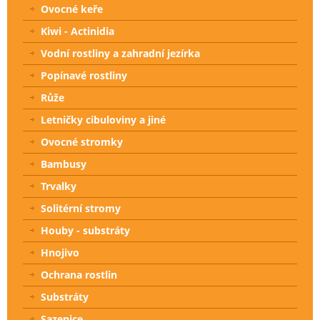
Ovocné keře
Kiwi - Actinidia
Vodní rostliny a zahradní jezírka
Popínavé rostliny
Růže
Letničky cibuloviny a jiné
Ovocné stromky
Bambusy
Trvalky
Solitérní stromy
Houby - substráty
Hnojivo
Ochrana rostlin
Substráty
Sazenice