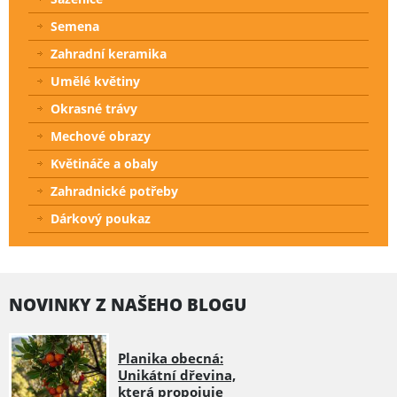
Semena
Zahradní keramika
Umělé květiny
Okrasné trávy
Mechové obrazy
Květináče a obaly
Zahradnické potřeby
Dárkový poukaz
NOVINKY Z NAŠEHO BLOGU
Planika obecná:
Unikátní dřevina,
která propojuje