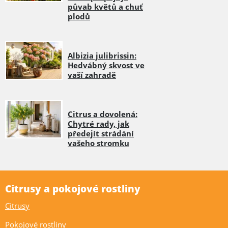
půvab květů a chuť
plodů
Albizia julibrissin:
Hedvábný skvost ve
vaší zahradě
Citrus a dovolená:
Chytré rady, jak
předejít strádání
vašeho stromku
Citrusy a pokojové rostliny
Citrusy
Pokojové rostliny