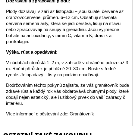
Dozrávání a zpracování plodů:
Plody dozrávají v září až listopadu – jsou kulaté, červené až
oranžovočervené, průměru 6–12 cm. Obsahují šťavnatá
červená semena arily, která se jedí čerstvá, lisují na šťávu
nebo zpracovávají na sirupy a grenadinu. Jsou výjimečně
bohaté na antioxidanty, vitamín C, vitamín K, draslík a
punikalagin.
Výška, růst a opadávání:
V nádobách dorůstá 1–2 m, v zahradě v chráněné poloze až 3
m. Roční přírůstek je přibližně 20–30 cm. Roste středně
rychle. Je opadavý – listy na podzim opadávají.
Dodržováním těchto pokynů zajistíte, že váš granátovník bude
zdravě růst a každý rok vás obdarovává chutnými plody, které
dodají nejen estetický, ale i užitkový prvek do vaší zahrady či
interiéru.
Více informací o pěstování zde:
Granátovník