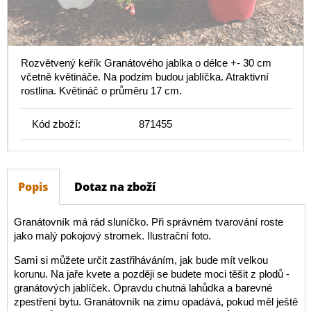
Rozvětvený keřík Granátového jablka o délce +- 30 cm
včetně květináče. Na podzim budou jablíčka. Atraktivní
rostlina. Květináč o průměru 17 cm.
Kód zboží:
871455
Popis
Dotaz na zboží
Granátovník má rád sluníčko. Při správném tvarování roste
jako malý pokojový stromek. Ilustrační foto.
Sami si můžete určit zastřiháváním, jak bude mít velkou
korunu. Na jaře kvete a později se budete moci těšit z plodů -
granátových jablíček. Opravdu chutná lahůdka a barevné
zpestření bytu. Granátovník na zimu opadává, pokud měl ještě