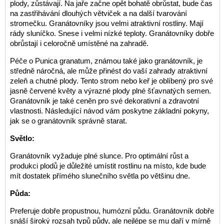
plody, zůstávají. Na jaře začne opět bohatě obrůstat, bude čas
na zastřihávání dlouhých větviček a na další tvarování
stromečku. Granátovníky jsou velmi atraktivní rostliny. Mají
rády sluníčko. Snese i velmi nízké teploty. Granátovníky dobře
obrůstají i celoročně umístěné na zahradě.
Péče o Punica granatum, známou také jako granátovník, je
středně náročná, ale může přinést do vaší zahrady atraktivní
zeleň a chutné plody. Tento strom nebo keř je oblíbený pro své
jasně červené květy a výrazné plody plné šťavnatých semen.
Granátovník je také ceněn pro své dekorativní a zdravotní
vlastnosti. Následující návod vám poskytne základní pokyny,
jak se o granátovník správně starat.
Světlo:
Granátovník vyžaduje plné slunce. Pro optimální růst a
produkci plodů je důležité umístit rostlinu na místo, kde bude
mít dostatek přímého slunečního světla po většinu dne.
Půda:
Preferuje dobře propustnou, humózní půdu. Granátovník dobře
snáší široký rozsah typů půdy, ale nejlépe se mu daří v mírně