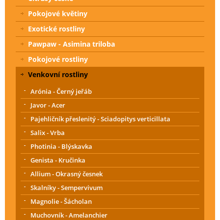
Pokojové květiny
Exotické rostliny
Pawpaw - Asimina triloba
Pokojové rostliny
Venkovní rostliny
Arónia - Černý jeřáb
Javor - Acer
Pajehličník přeslenitý - Sciadopitys verticillata
Salix - Vrba
Photinia - Blýskavka
Genista - Kručinka
Allium - Okrasný česnek
Skalníky - Sempervivum
Magnolie - Šácholan
Muchovník - Amelanchier