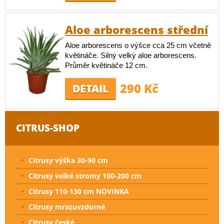
Aloe arborescens střední
Aloe arborescens o výšce cca 25 cm včetně
květináče. Silný velký aloe arborescens.
Průměr květináče 12 cm.
290 Kč
DETAIL
CITRUS-SHOP
Citrusy výška 30-90 cm
Citrusy velké stromy 100-200 cm
Citrusy 110-130 cm NOVINKA
Citrusy mrazuvzdorné
Citrusy české