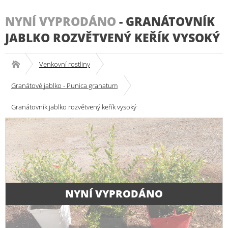
NYNÍ VYPRODÁNO
-
GRANÁTOVNÍK
JABLKO ROZVĚTVENÝ KEŘÍK VYSOKÝ
Venkovní rostliny
Granátové jablko - Punica granatum
Granátovník jablko rozvětvený keřík vysoký
NYNÍ VYPRODÁNO