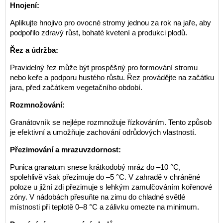
Hnojení:
Aplikujte hnojivo pro ovocné stromy jednou za rok na jaře, aby
podpořilo zdravý růst, bohaté kvetení a produkci plodů.
Řez a údržba:
Pravidelný řez může být prospěšný pro formování stromu
nebo keře a podporu hustého růstu. Řez provádějte na začátku
jara, před začátkem vegetačního období.
Rozmnožování:
Granátovník se nejlépe rozmnožuje řízkováním. Tento způsob
je efektivní a umožňuje zachování odrůdových vlastností.
Přezimování a mrazuvzdornost:
Punica granatum snese krátkodobý mráz do –10 °C,
spolehlivě však přezimuje do –5 °C. V zahradě v chráněné
poloze u jižní zdi přezimuje s lehkým zamulčováním kořenové
zóny. V nádobách přesuňte na zimu do chladné světlé
místnosti při teplotě 0–8 °C a zálivku omezte na minimum.