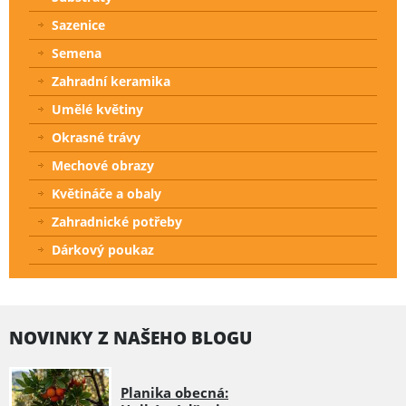
Sazenice
Semena
Zahradní keramika
Umělé květiny
Okrasné trávy
Mechové obrazy
Květináče a obaly
Zahradnické potřeby
Dárkový poukaz
NOVINKY Z NAŠEHO BLOGU
Planika obecná: