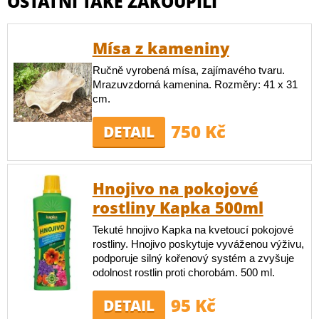
OSTATNÍ TAKÉ ZAKOUPILI
Mísa z kameniny
Ručně vyrobená mísa, zajímavého tvaru.
Mrazuvzdorná kamenina. Rozměry: 41 x 31
cm.
750 Kč
DETAIL
Hnojivo na pokojové
rostliny Kapka 500ml
Tekuté hnojivo Kapka na kvetoucí pokojové
rostliny. Hnojivo poskytuje vyváženou výživu,
podporuje silný kořenový systém a zvyšuje
odolnost rostlin proti chorobám. 500 ml.
95 Kč
DETAIL