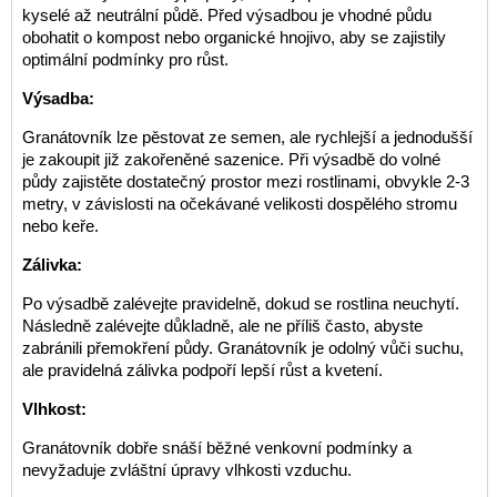
kyselé až neutrální půdě. Před výsadbou je vhodné půdu
obohatit o kompost nebo organické hnojivo, aby se zajistily
optimální podmínky pro růst.
Výsadba:
Granátovník lze pěstovat ze semen, ale rychlejší a jednodušší
je zakoupit již zakořeněné sazenice. Při výsadbě do volné
půdy zajistěte dostatečný prostor mezi rostlinami, obvykle 2-3
metry, v závislosti na očekávané velikosti dospělého stromu
nebo keře.
Zálivka:
Po výsadbě zalévejte pravidelně, dokud se rostlina neuchytí.
Následně zalévejte důkladně, ale ne příliš často, abyste
zabránili přemokření půdy. Granátovník je odolný vůči suchu,
ale pravidelná zálivka podpoří lepší růst a kvetení.
Vlhkost:
Granátovník dobře snáší běžné venkovní podmínky a
nevyžaduje zvláštní úpravy vlhkosti vzduchu.