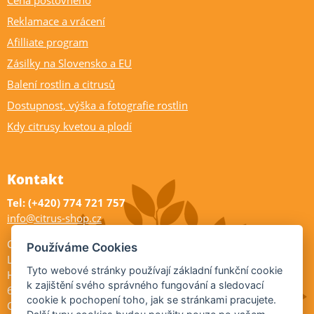
Cena poštovného
Reklamace a vrácení
Afilliate program
Zásilky na Slovensko a EU
Balení rostlin a citrusů
Dostupnost, výška a fotografie rostlin
Kdy citrusy kvetou a plodí
Kontakt
Tel: (+420) 774 721 757
info@citrus-shop.cz
Citrus shop zahradnictví
Používáme Cookies
Legionářů 2
Tyto webové stránky používají základní funkční cookie
Hodonín
k zajištění svého správného fungování a sledovací
695 01
cookie k pochopení toho, jak se stránkami pracujete.
Otevřeno: