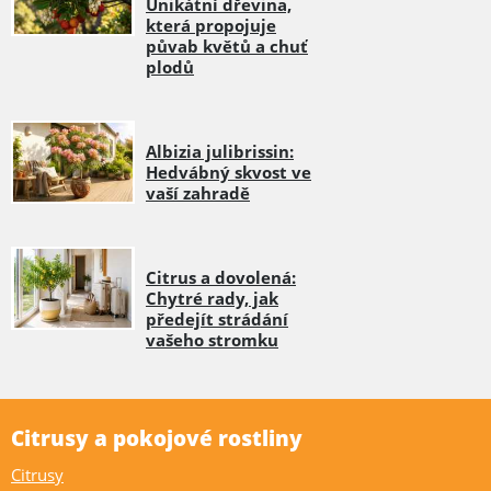
Unikátní dřevina,
která propojuje
půvab květů a chuť
plodů
Albizia julibrissin:
Hedvábný skvost ve
vaší zahradě
Citrus a dovolená:
Chytré rady, jak
předejít strádání
vašeho stromku
Citrusy a pokojové rostliny
Citrusy