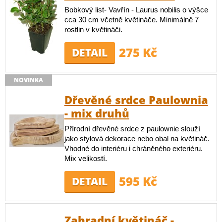
Bobkový list- Vavřín - Laurus nobilis o výšce
cca 30 cm včetně květináče. Minimálně 7
rostlin v květináči.
275 Kč
DETAIL
NOVINKA
Dřevěné srdce Paulownia
- mix druhů
Přírodní dřevěné srdce z paulownie slouží
jako stylová dekorace nebo obal na květináč.
Vhodné do interiéru i chráněného exteriéru.
Mix velikostí.
595 Kč
DETAIL
Zahradní květináč -