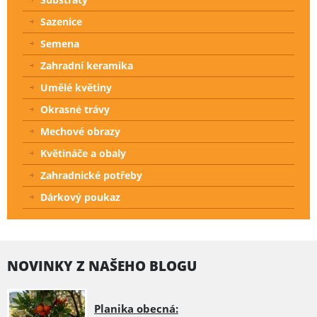
Sazenice
Semena
Zahradní keramika
Umělé květiny
Okrasné trávy
Mechové obrazy
Květináče a obaly
Zahradnické potřeby
Dárkový poukaz
NOVINKY Z NAŠEHO BLOGU
Planika obecná: