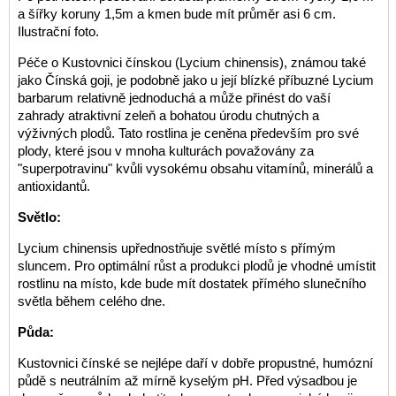
a šířky koruny 1,5m a kmen bude mít průměr asi 6 cm.
Ilustrační foto.
Péče o Kustovnici čínskou (Lycium chinensis), známou také
jako Čínská goji, je podobně jako u její blízké příbuzné Lycium
barbarum relativně jednoduchá a může přinést do vaší
zahrady atraktivní zeleň a bohatou úrodu chutných a
výživných plodů. Tato rostlina je ceněna především pro své
plody, které jsou v mnoha kulturách považovány za
"superpotravinu" kvůli vysokému obsahu vitamínů, minerálů a
antioxidantů.
Světlo:
Lycium chinensis upřednostňuje světlé místo s přímým
sluncem. Pro optimální růst a produkci plodů je vhodné umístit
rostlinu na místo, kde bude mít dostatek přímého slunečního
světla během celého dne.
Půda:
Kustovnici čínské se nejlépe daří v dobře propustné, humózní
půdě s neutrálním až mírně kyselým pH. Před výsadbou je