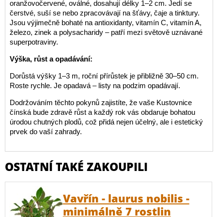
oranžovočervené, oválné, dosahují délky 1–2 cm. Jedí se
čerstvé, suší se nebo zpracovávají na šťávy, čaje a tinktury.
Jsou výjimečně bohaté na antioxidanty, vitamín C, vitamín A,
železo, zinek a polysacharidy – patří mezi světově uznávané
superpotraviny.
Výška, růst a opadávání:
Dorůstá výšky 1–3 m, roční přírůstek je přibližně 30–50 cm.
Roste rychle. Je opadavá – listy na podzim opadávají.
Dodržováním těchto pokynů zajistíte, že vaše Kustovnice
čínská bude zdravě růst a každý rok vás obdaruje bohatou
úrodou chutných plodů, což přidá nejen účelný, ale i estetický
prvek do vaší zahrady.
OSTATNÍ TAKÉ ZAKOUPILI
Vavřín - laurus nobilis -
minimálně 7 rostlin