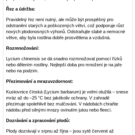
Řez a údržba:
Pravidelný řez není nutný, ale může být prospěšný pro
odstranění starých a poškozených větví, což podporuje růst
nových plodonosných výhonů. Odstraňujte slabé a nemocné
větve, aby byla rostlina dobře prosvětlena a vzdušná.
Rozmnožování:
Lycium chinensis se dá snadno rozmnožovat pomocí řízků
nebo dělením rostliny. Nejlepší doba pro množení je na jaře
nebo na podzim.
Přezimování a mrazuvzdornost:
Kustovnice čínská (Lycium barbarum) je velmi otužilá – snese
mráz až do –25 °C bez jakékoliv ochrany. V zahradě
přezimuje spolehlivě bez mulčování. V nádobách chraňte
nádobu před silnými mrazy ovinutím jutou nebo fleecí.
Dozrávání a zpracování plodů:
Plody dozrávají v srpnu až října – jsou sytě červené až