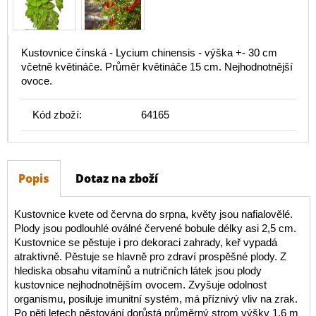
Kustovnice čínská - Lycium chinensis - výška +- 30 cm
včetně květináče. Průměr květináče 15 cm. Nejhodnotnější
ovoce.
Kód zboží:
64165
Popis
Dotaz na zboží
Kustovnice kvete od června do srpna, květy jsou nafialovělé.
Plody jsou podlouhlé oválné červené bobule délky asi 2,5 cm.
Kustovnice se pěstuje i pro dekoraci zahrady, keř vypadá
atraktivně. Pěstuje se hlavně pro zdraví prospěšné plody. Z
hlediska obsahu vitamínů a nutričních látek jsou plody
kustovnice nejhodnotnějším ovocem. Zvyšuje odolnost
organismu, posiluje imunitní systém, má příznivý vliv na zrak.
Po pěti letech pěstování dorůstá průměrný strom výšky 1,6 m