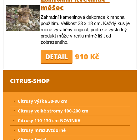
měšec
Zahradní kameninová dekorace k mnoha
použitím. Velikost 23 x 18 cm. Každý kus je
ručně vyráběný originál, proto se výsledný
produkt může v reálu mírně lišit od
zobrazeného.
910 Kč
DETAIL
CITRUS-SHOP
Citrusy výška 30-90 cm
Citrusy velké stromy 100-200 cm
Citrusy 110-130 cm NOVINKA
Citrusy mrazuvzdorné
Citrusy české