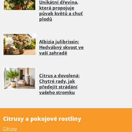
Unikátní dřevina,
která propojuje
půvab květů a chuť
plodů
Albizia julibrissin:
Hedvábný skvost ve
vaší zahradě
Citrus a dovolená:
Chytré rady, jak
předejít strádání
vašeho stromku
Citrusy a pokojové rostliny
Citrusy