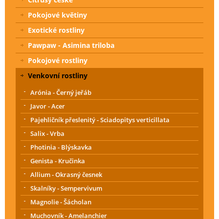
Pokojové květiny
Exotické rostliny
Pawpaw - Asimina triloba
Pokojové rostliny
Venkovní rostliny
Arónia - Černý jeřáb
Javor - Acer
Pajehličník přeslenitý - Sciadopitys verticillata
Salix - Vrba
Photinia - Blýskavka
Genista - Kručinka
Allium - Okrasný česnek
Skalníky - Sempervivum
Magnolie - Šácholan
Muchovník - Amelanchier