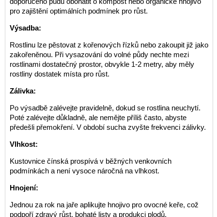
doporučeno půdu obohatit o kompost nebo organické hnojivo
pro zajištění optimálních podmínek pro růst.
Výsadba:
Rostlinu lze pěstovat z kořenových řízků nebo zakoupit již jako
zakořeněnou. Při vysazování do volné půdy nechte mezi
rostlinami dostatečný prostor, obvykle 1-2 metry, aby měly
rostliny dostatek místa pro růst.
Zálivka:
Po výsadbě zalévejte pravidelně, dokud se rostlina neuchytí.
Poté zalévejte důkladně, ale nemějte příliš často, abyste
předešli přemokření. V období sucha zvyšte frekvenci zálivky.
Vlhkost:
Kustovnice čínská prospívá v běžných venkovních
podmínkách a není vysoce náročná na vlhkost.
Hnojení:
Jednou za rok na jaře aplikujte hnojivo pro ovocné keře, což
podpoří zdravý růst, bohaté listy a produkci plodů.