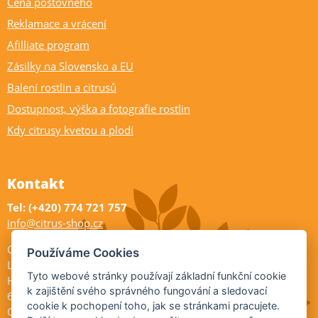
Cena poštovného
Reklamace a vrácení
Afilliate program
Zásilky na Slovensko a EU
Balení rostlin a citrusů
Dostupnost, výška a fotografie rostlin
Kdy citrusy kvetou a plodí
Kontakt
Tel: (+420) 774 721 757
info@citrus-shop.cz
Citrus shop zahradnictví
Používáme Cookies
Legionářů 2
Tyto webové stránky používají základní funkční cookie
Hodonín
k zajištění svého správného fungování a sledovací
695 01
cookie k pochopení toho, jak se stránkami pracujete.
Otevřeno: