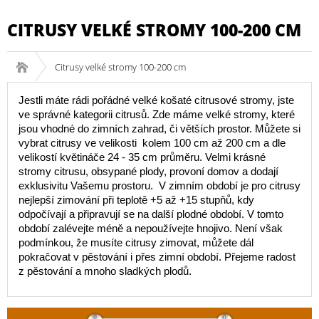
CITRUSY VELKÉ STROMY 100-200 CM
Citrusy velké stromy 100-200 cm
Jestli máte rádi pořádné velké košaté citrusové stromy, jste
ve správné kategorii citrusů. Zde máme velké stromy, které
jsou vhodné do zimních zahrad, či větších prostor. Můžete si
vybrat citrusy ve velikosti kolem 100 cm až 200 cm a dle
velikostí květináče 24 - 35 cm průměru. Velmi krásné
stromy citrusu, obsypané plody, provoní domov a dodají
exklusivitu Vašemu prostoru. V zimním období je pro citrusy
nejlepší zimování při teplotě +5 až +15 stupňů, kdy
odpočívají a připravují se na další plodné období. V tomto
období zalévejte méně a nepoužívejte hnojivo. Není však
podmínkou, že musíte citrusy zimovat, můžete dál
pokračovat v pěstování i přes zimní období. Přejeme radost
z pěstování a mnoho sladkých plodů.