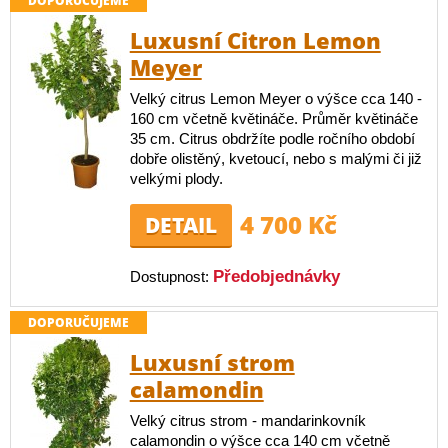
DOPORUČUJEME
Luxusní Citron Lemon
Meyer
Velký citrus Lemon Meyer o výšce cca 140 -
160 cm včetně květináče. Průměr květináče
35 cm. Citrus obdržíte podle ročního období
dobře olistěný, kvetoucí, nebo s malými či již
velkými plody.
4 700 Kč
DETAIL
Předobjednávky
Dostupnost:
DOPORUČUJEME
Luxusní strom
calamondin
Velký citrus strom - mandarinkovník
calamondin o výšce cca 140 cm včetně