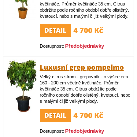
květináče. Průměr květináče 35 cm. Citrus
obdržíte podle ročního období dobře olistěný,
kvetoucí, nebo s malými či již velkými plody.
4 700 Kč
DETAIL
Předobjednávky
Dostupnost:
Luxusní grep pompelmo
Velký citrus strom - grepovník - o výšce cca
160 - 200 cm včetně květináče. Průměr
květináče 35 cm. Citrus obdržíte podle
ročního období dobře olistěný, kvetoucí, nebo
s malými či již velkými plody.
4 700 Kč
DETAIL
Předobjednávky
Dostupnost: