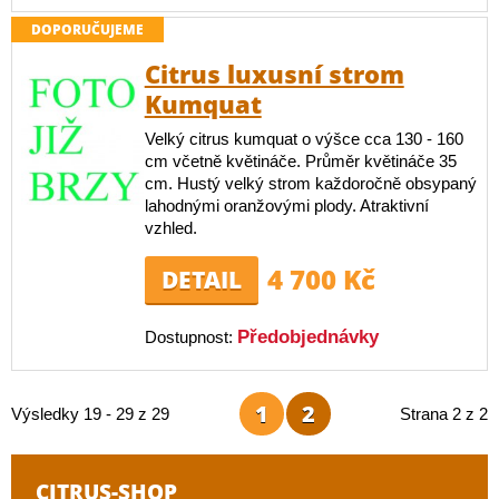
DOPORUČUJEME
Citrus luxusní strom
Kumquat
Velký citrus kumquat o výšce cca 130 - 160
cm včetně květináče. Průměr květináče 35
cm. Hustý velký strom každoročně obsypaný
lahodnými oranžovými plody. Atraktivní
vzhled.
4 700 Kč
DETAIL
Předobjednávky
Dostupnost:
1
2
Výsledky 19 - 29 z 29
Strana 2 z 2
CITRUS-SHOP