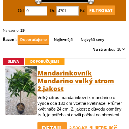
FILTROVAT
Od
Do
Kč
Nalezeno:
29
Řazení:
Doporučujeme
Nejlevnější
Nejvyšší ceny
Na stránku:
SLEVA
DOPORUČUJEME
Mandarinkovník
Mandarino velký strom
2.jakost
Velký citrus mandarinkovník mandarino o
výšce cca 130 cm včetně květináče. Průměr
květináče 24 cm. 2. jakost z důvodu obměny
listů, je potřeba si chvíli počkat na obrostení.
1 875 Kč
DETAIL
2 500 Kč