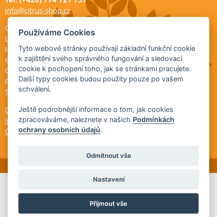
info@citrus-shop.cz
Citrus shop zahradnictví
Používáme Cookies
Legionářů 2
Tyto webové stránky používají základní funkční cookie
Hodonín
k zajištění svého správného fungování a sledovací
695 01
cookie k pochopení toho, jak se stránkami pracujete.
Otevřeno:
Další typy cookies budou použity pouze po vašem
Po-Pá 9-17
schválení.
So 9-11:30
Ochrana osobních údajů
Ještě podrobnější informace o tom, jak cookies
zpracováváme, naleznete v našich
Podmínkách
Informace ÚKZÚZ
ochrany osobních údajů
.
Cookies
Odmítnout vše
Nastavení
© 2026 Citrus-shop.cz -
Partnerský
Přijmout vše
program
Partner ID: