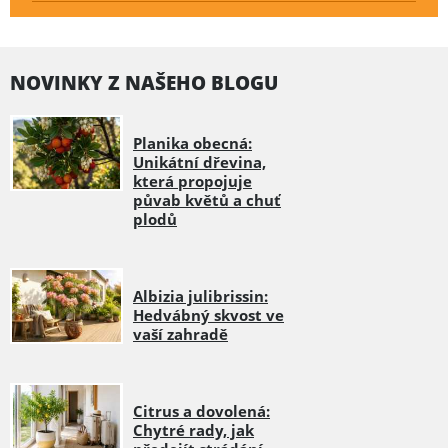
NOVINKY Z NAŠEHO BLOGU
Planika obecná:
Unikátní dřevina,
která propojuje
půvab květů a chuť
plodů
Albizia julibrissin:
Hedvábný skvost ve
vaší zahradě
Citrus a dovolená:
Chytré rady, jak