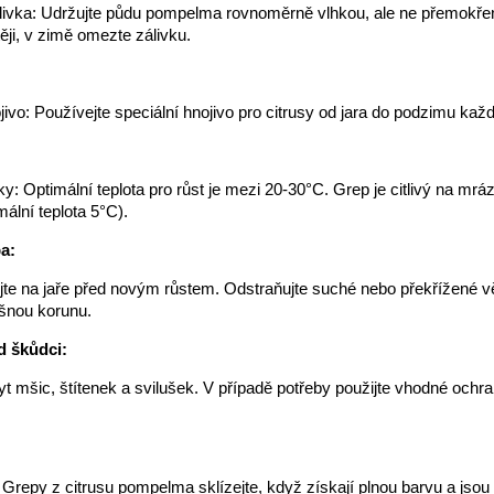
livka: Udržujte půdu pompelma rovnoměrně vlhkou, ale ne přemokřen
ěji, v zimě omezte zálivku.
jivo: Používejte speciální hnojivo pro citrusy od jara do podzimu kaž
y: Optimální teplota pro růst je mezi 20-30°C. Grep je citlivý na mrá
mální teplota 5°C).
a:
te na jaře před novým růstem. Odstraňujte suché nebo překřížené v
šnou korunu.
d škůdci:
yt mšic, štítenek a svilušek. V případě potřeby použijte vhodné ochr
: Grepy z citrusu pompelma sklízejte, když získají plnou barvu a jsou