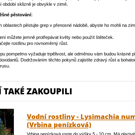
 období sklizně je obvykle v zimě.
ěšné pěstování:
h oblastech pěstujte grep v přenosné nádobě, abyste ho mohli na zim
lení můžete jemně protřepávat květy nebo použít štěteček.
áčejte rostlinu pro rovnoměrný růst.
epu pompelmo vyžaduje trpělivost, ale odměnou vám budou krásné p
tioxidantů. Dodržováním těchto pokynů zajistíte zdravý růst a bohato
trusu.
 TAKÉ ZAKOUPILI
Vodní rostliny - Lysimachia nu
(Vrbina penízková)
Vrbina penízková roste do výšky 5 - 10 cm. Má plazivé