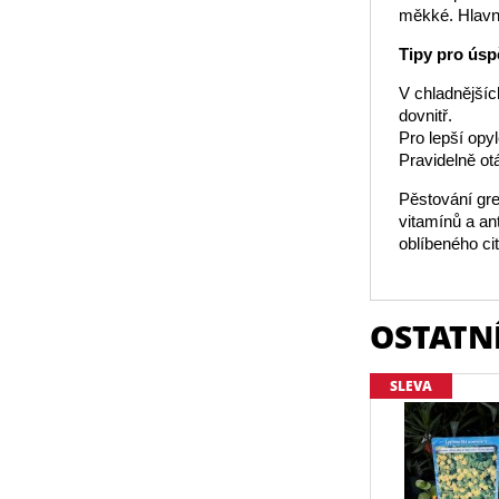
měkké. Hlavní
Tipy pro úsp
V chladnějšíc
dovnitř.
Pro lepší opy
Pravidelně ot
Pěstování gr
vitamínů a an
oblíbeného ci
OSTATNÍ
SLEVA