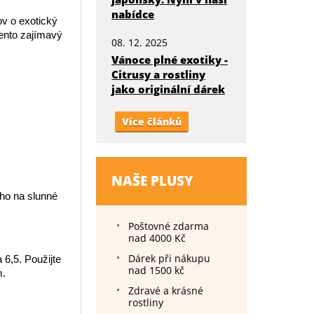
nabídce
v o exotický
tento zajímavý
08. 12. 2025
Vánoce plné exotiky -
Citrusy a rostliny
jako originální dárek
Více článků
NAŠE PLUSY
 ho na slunné
Poštovné zdarma
nad 4000 Kč
Dárek při nákupu
6,5. Použijte
nad 1500 kč
m.
Zdravé a krásné
rostliny