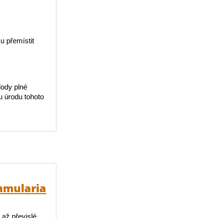
u přemístit
lody plné
u úrodu tohoto
mmularia
 až převislé