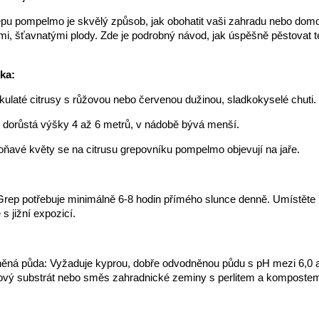
pu pompelmo je skvělý způsob, jak obohatit vaši zahradu nebo domo
ými, šťavnatými plody. Zde je podrobný návod, jak úspěšně pěstovat 
ika:
 kulaté citrusy s růžovou nebo červenou dužinou, sladkokyselé chuti.
 dorůstá výšky 4 až 6 metrů, v nádobě bývá menší.
voňavé květy se na citrusu grepovníku pompelmo objevují na jaře.
Grep potřebuje minimálně 6-8 hodin přímého slunce denně. Umístěte
 s jižní expozicí.
ěná půda: Vyžaduje kyprou, dobře odvodněnou půdu s pH mezi 6,0 a 
usový substrát nebo směs zahradnické zeminy s perlitem a komposte