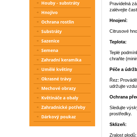
Houby - substráty
Pravidelná zá
zalévejte čast
Hnojivo
Hnojení:
Ochrana rostlin
Substráty
Citrusové hno
Sazenice
Teplota:
Semena
Teplé podmínk
chraňte (mini
Zahradní keramika
Umělé květiny
Péče a údržb
Okrasné trávy
Řez: Prováděj
udržujte vzdu
Mechové obrazy
Ochrana pře
Květináče a obaly
Zahradnické potřeby
Sledujte výsk
prostředky.
Dárkový poukaz
Sklizeň:
Zralost plodů