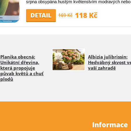
srpna obsypána hustým květenstvím modravých nebo b
118 Kč
DETAIL
169 Kč
Planika obecná:
Albizia julibrissin:
Unikátní dřevina,
Hedvábný skvost v
která propojuje
vaší zahradě
půvab květů a chuť
plodů
Informace