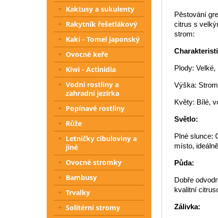
Kaktusy a sukulenty
Pěstování gre
Rakytník řešetlákový
citrus s velk
strom:
Kaki - Tomel japonský
Charakterist
Ovocné keře
Plody: Velké,
Kiwi - Actinidia
Vodní rostliny a
Výška: Strom
zahradní jezírka
Květy: Bílé, 
Popínavé rostliny
Světlo:
Růže
Plné slunce: 
Letničky cibuloviny a
místo, ideálně
jiné
Ovocné stromky
Půda:
Bambusy
Dobře odvodn
kvalitní citr
Trvalky
Zálivka:
Solitérní stromy