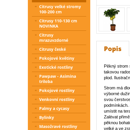
Citrusy velké stromy
100-200 cm
Citrusy 110-130 cm
NOVINKA
Citrusy
mrazuvzdorné
Popis
Citrusy české
Pokojové květiny
Pěkný strom s
Exotické rostliny
takovou rados
Pawpaw - Asimina
plod. Ilustračn
triloba
Strom má dlou
Pokojové rostliny
výborné dužin
Venkovní rostliny
svou čerstvos
podmínkách. J
Palmy a cycasy
umístit na te
Zalévat přim
Bylinky
pěknou bohato
Masožravé rostliny
velké a ve zra