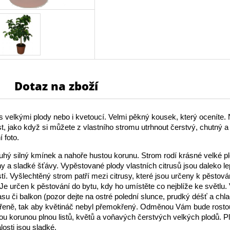
Dotaz na zboží
 velkými plody nebo i kvetoucí. Velmi pěkný kousek, který oceníte. 
t, jako když si můžete z vlastního stromu utrhnout čerstvý, chutný a
í foto.
hý silný kmínek a nahoře hustou korunu. Strom rodí krásné velké pl
y a sladké šťávy. Vypěstované plody vlastních citrusů jsou daleko le
tí. Vyšlechtěný strom patří mezi citrusy, které jsou určeny k pěstová
e určen k pěstování do bytu, kdy ho umístěte co nejblíže ke světlu.
rasu či balkon (pozor dejte na ostré polední slunce, prudký déšť a chl
ěřeně, tak aby květináč nebyl přemokřený. Odměnou Vám bude rosto
u korunou plnou listů, květů a voňavých čerstvých velkých plodů. Pl
losti jsou sladké.