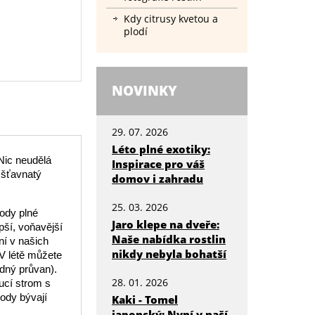
Kdy citrusy kvetou a
plodí
NOVINKY
29. 07. 2026
Léto plné exotiky:
Nic neudělá
Inspirace pro váš
 šťavnatý
domov i zahradu
25. 03. 2026
ody plné
Jaro klepe na dveře:
pší, voňavější
Naše nabídka rostlin
ní v našich
nikdy nebyla bohatší
 V létě můžete
adný průvan).
28. 01. 2026
ucí strom s
ody bývají
Kaki - Tomel
japonský: Nyní v naší