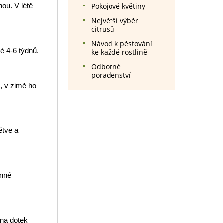
Pokojové květiny
ou. V létě
Největší výběr
citrusů
Návod k pěstování
dé 4-6 týdnů.
ke každé rostlině
Odborné
poradenství
z, v zimě ho
ětve a
anné
 na dotek