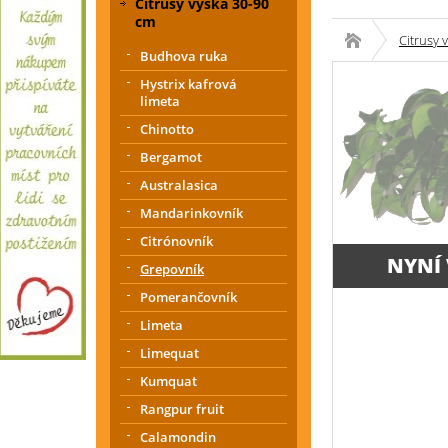
Citrusy výška 30-90
cm
Citrusy 
Budhova ruka
Hystrix kafrová
limeta
Chinotto
Bergamot
Australasica
Mandarinkovník
Citrónovník
NYNÍ
Grepovník
Pomerančovník
Limeta
Limequat
Kumquat
Rangpur fruit
Calamondin