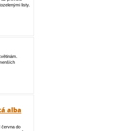
ozelenými listy.
květinám.
 menších
tá alba
d června do