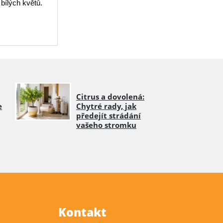
ílých květů.
Citrus a dovolená:
e
Chytré rady, jak
předejít strádání
vašeho stromku
Kontakt