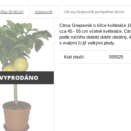
výška 30-90 cm
Grepovník
Citrusy Grepovník pompelmo strom
Citrus Grepovník o šířce květináče 
cca 45 - 55 cm včetně květináče. Citr
podle ročního období dobře olistěný, 
s malými či již velkými plody.
Kód zboží:
555525
 VYPRODÁNO