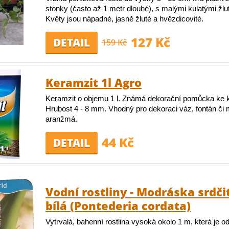
stonky (často až 1 metr dlouhé), s malými kulatými žlut
Květy jsou nápadné, jasně žluté a hvězdicovité.
127 Kč
DETAIL
159 Kč
Keramzit 1l Agro
Keramzit o objemu 1 l. Známá dekorační pomůcka ke 
Hrubost 4 - 8 mm. Vhodný pro dekoraci váz, fontán či
aranžmá.
44 Kč
DETAIL
Vodní rostliny - Modráska srdči
bílá (Pontederia cordata)
Vytrvalá, bahenní rostlina vysoká okolo 1 m, která je o