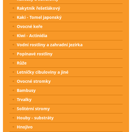
Rakytník řešetlákový
Kaki - Tomel japonský
Ovocné keře
Kiwi - Actinidia
Vodní rostliny a zahradní jezírka
Popínavé rostliny
Růže
Letničky cibuloviny a jiné
Ovocné stromky
Bambusy
Trvalky
Solitérní stromy
Houby - substráty
Hnojivo