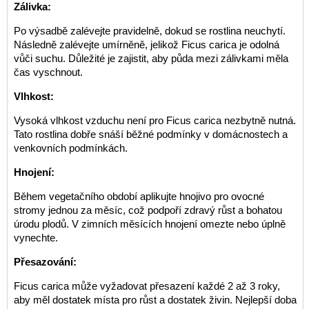
Zálivka:
Po výsadbě zalévejte pravidelně, dokud se rostlina neuchytí.
Následně zalévejte umírněně, jelikož Ficus carica je odolná
vůči suchu. Důležité je zajistit, aby půda mezi zálivkami měla
čas vyschnout.
Vlhkost:
Vysoká vlhkost vzduchu není pro Ficus carica nezbytně nutná.
Tato rostlina dobře snáší běžné podmínky v domácnostech a
venkovních podmínkách.
Hnojení:
Během vegetačního období aplikujte hnojivo pro ovocné
stromy jednou za měsíc, což podpoří zdravý růst a bohatou
úrodu plodů. V zimních měsících hnojení omezte nebo úplně
vynechte.
Přesazování:
Ficus carica může vyžadovat přesazení každé 2 až 3 roky,
aby měl dostatek místa pro růst a dostatek živin. Nejlepší doba