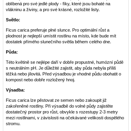
oblíbená pro své jedlé plody - fíky, které jsou bohaté na
vlákninu a živiny, a pro své krásné, rozložité listy.
Světlo:
Ficus carica preferuje plné slunce. Pro optimální růst a
plodnost je nejlepší umístit rostlinu na místo, kde bude mít
dostatek přímého slunečního světla během celého dne.
Půda:
Této květině se nejlépe daří v dobře propustné, humózní půdě
s neutrálním pH. Je důležité zajistit, aby půda nebyla příliš
těžká nebo jílovitá. Před výsadbou je vhodné půdu obohatit o
kompost nebo dobře rozložený hnoj.
Výsadba:
Ficus carica lze pěstovat ze semen nebo zakoupit již
zakořeněné rostliny. Při výsadbě do volné půdy zajistěte
dostatečný prostor pro růst, obvykle s rozestupy 2-3 metry
mezi rostlinami, v závislosti na očekávané velikosti dospělého
stromu.