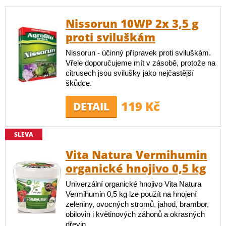
Nissorun 10WP 2x 3,5 g
proti sviluškám
Nissorun - účinný přípravek proti sviluškám.
Vřele doporučujeme mít v zásobě, protože na
citrusech jsou svilušky jako nejčastější
škůdce.
119 Kč
DETAIL
SLEVA
Vita Natura Vermihumin
organické hnojivo 0,5 kg
Univerzální organické hnojivo Vita Natura
Vermihumin 0,5 kg lze použít na hnojení
zeleniny, ovocných stromů, jahod, brambor,
obilovin i květinových záhonů a okrasných
dřevin.