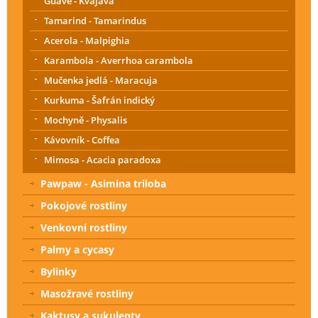
Guave - Kvajáva
Tamarind - Tamarindus
Acerola - Malpighia
Karambola - Averrhoa carambola
Mučenka jedlá - Maracuja
Kurkuma - Šafrán indický
Mochyně - Physalis
Kávovník - Coffea
Mimosa - Acacia paradoxa
Pawpaw - Asimina triloba
Pokojové rostliny
Venkovní rostliny
Palmy a cycasy
Bylinky
Masožravé rostliny
Kaktusy a sukulenty