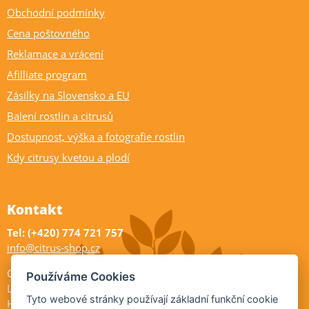
Obchodní podmínky
Cena poštovného
Reklamace a vrácení
Afilliate program
Zásilky na Slovensko a EU
Balení rostlin a citrusů
Dostupnost, výška a fotografie rostlin
Kdy citrusy kvetou a plodí
Kontakt
Tel: (+420) 774 721 757
info@citrus-shop.cz
Citrus shop zahradnictví
Používáme Cookies
Legionářů 2
Tyto webové stránky používají základní funkční cookie
Hodonín