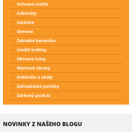
Ochrana rostlin
Substráty
Sazenice
Semena
Zahradní keramika
Umělé květiny
Okrasné trávy
Mechové obrazy
Květináče a obaly
Zahradnické potřeby
Dárkový poukaz
NOVINKY Z NAŠEHO BLOGU