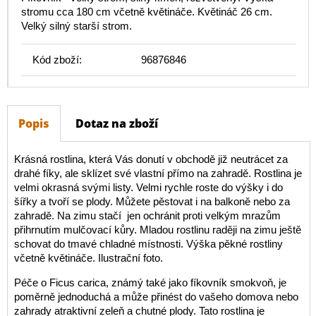
stromu cca 180 cm včetně květináče. Květináč 26 cm.
Velký silný starší strom.
Kód zboží:
96876846
Popis
Dotaz na zboží
Krásná rostlina, která Vás donutí v obchodě již neutrácet za
drahé fíky, ale sklízet své vlastní přímo na zahradě. Rostlina je
velmi okrasná svými listy. Velmi rychle roste do výšky i do
šířky a tvoří se plody. Můžete pěstovat i na balkoně nebo za
zahradě. Na zimu stačí jen ochránit proti velkým mrazům
přihrnutím mulčovací kůry. Mladou rostlinu raději na zimu ještě
schovat do tmavé chladné místnosti. Výška pěkné rostliny
včetně květináče. Ilustrační foto.
Péče o Ficus carica, známý také jako fíkovník smokvoň, je
poměrně jednoduchá a může přinést do vašeho domova nebo
zahrady atraktivní zeleň a chutné plody. Tato rostlina je