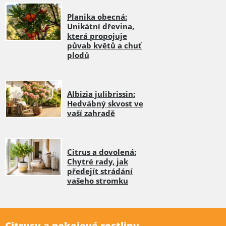
Planika obecná:
Unikátní dřevina,
která propojuje
půvab květů a chuť
plodů
Albizia julibrissin:
Hedvábný skvost ve
vaší zahradě
Citrus a dovolená:
Chytré rady, jak
předejít strádání
vašeho stromku