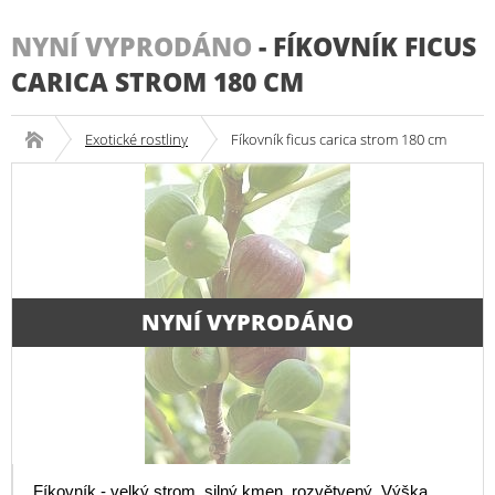
NYNÍ VYPRODÁNO
-
FÍKOVNÍK FICUS
CARICA STROM 180 CM
Exotické rostliny
Fíkovník ficus carica strom 180 cm
NYNÍ VYPRODÁNO
Fíkovník - velký strom, silný kmen, rozvětvený. Výška