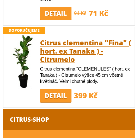
71 Kč
DETAIL
94 Kč
DOPORUČUJEME
Citrus clementina "Fina" (
hort. ex Tanaka ) -
Citrumelo
Citrus clementina "CLEMENULES" ( hort. ex
Tanaka ) - Citrumelo výšce 45 cm včetně
květináč. Velmi chutné plody.
399 Kč
DETAIL
CITRUS-SHOP