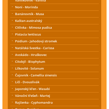
Vanilkovník - Vanilla
Noni - Morinda
Banánovník - Musa
Kaštan australský
Citlivka - Mimosa pudica
Pistacia lentiscus
Psidium - Jahodový stromek
Natálská švestka - Carissa
Avokádo - Hruškovec
Citobýl - Biophytum
Lilkovité - Solanum
Čajovník - Camellia sinensis
Liči - Dvouslivák
Japonský křen - Wasabi
Vánoční třešeň - Martej
Rajčenka - Cyphomandra