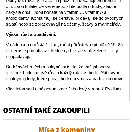
Plody dozrávají v létě až na podzim a dosahují průměru 2–4
cm. Jsou kulaté, červené nebo žluté podle odrůdy, sladce
nakyslé chuti. Jsou bohaté na vitamín C, vitamín A a
antioxidanty. Konzumují se čerstvé, přidávají se do ovocných
salátů nebo se zpracovávají na džemy, šťávy a marmelády.
Výška, růst a opadávání:
V nádobách dorůstá 1–2 m, roční přírůstek je přibližně 15–25
cm. Roste pomalu až středně rychle. Je stálezelené – listy
neopadávají.
Dodržováním těchto pokynů zajistíte, že váš jahodový
stromek bude zdravě růst a každý rok vás bude těšit svými
chutnými plody, které přidají hodnotu vaší zahradě či domovu.
Více informací o pěstování zde:
Jahodový stromek Psidium
.
OSTATNÍ TAKÉ ZAKOUPILI
Mísa z kameniny