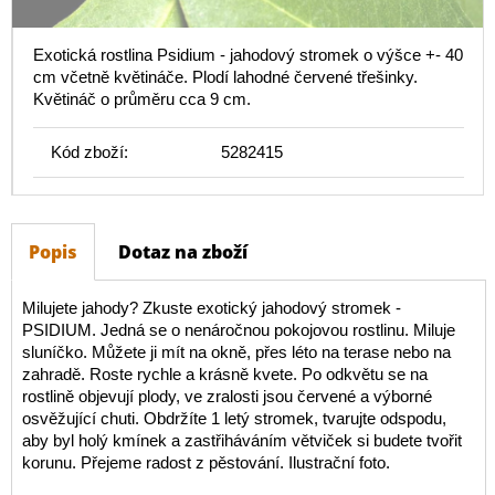
Exotická rostlina Psidium - jahodový stromek o výšce +- 40
cm včetně květináče. Plodí lahodné červené třešinky.
Květináč o průměru cca 9 cm.
Kód zboží:
5282415
Popis
Dotaz na zboží
Milujete jahody? Zkuste exotický jahodový stromek -
PSIDIUM. Jedná se o nenáročnou pokojovou rostlinu. Miluje
sluníčko. Můžete ji mít na okně, přes léto na terase nebo na
zahradě. Roste rychle a krásně kvete. Po odkvětu se na
rostlině objevují plody, ve zralosti jsou červené a výborné
osvěžující chuti. Obdržíte 1 letý stromek, tvarujte odspodu,
aby byl holý kmínek a zastřiháváním větviček si budete tvořit
korunu. Přejeme radost z pěstování. Ilustrační foto.