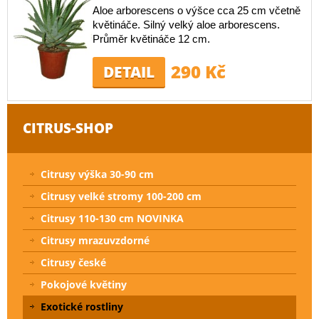
Aloe arborescens o výšce cca 25 cm včetně
květináče. Silný velký aloe arborescens.
Průměr květináče 12 cm.
290 Kč
DETAIL
CITRUS-SHOP
Citrusy výška 30-90 cm
Citrusy velké stromy 100-200 cm
Citrusy 110-130 cm NOVINKA
Citrusy mrazuvzdorné
Citrusy české
Pokojové květiny
Exotické rostliny