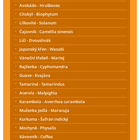
Avokádo - Hruškovec
Citobýl - Biophytum
Lilkovité - Solanum
Čajovník - Camellia sinensis
Liči - Dvouslivák
Japonský křen - Wasabi
Vánoční třešeň - Martej
Rajčenka - Cyphomandra
Guave - Kvajáva
Tamarind - Tamarindus
Acerola - Malpighia
Karambola - Averrhoa carambola
Mučenka jedlá - Maracuja
Kurkuma - Šafrán indický
Mochyně - Physalis
Kávovník - Coffea