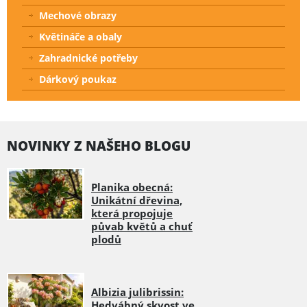
Mechové obrazy
Květináče a obaly
Zahradnické potřeby
Dárkový poukaz
NOVINKY Z NAŠEHO BLOGU
Planika obecná:
Unikátní dřevina,
která propojuje
půvab květů a chuť
plodů
Albizia julibrissin:
Hedvábný skvost ve