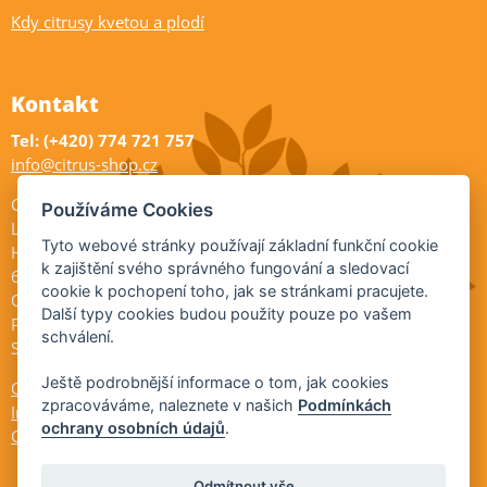
Kdy citrusy kvetou a plodí
Kontakt
Tel: (+420) 774 721 757
info@citrus-shop.cz
Citrus shop zahradnictví
Používáme Cookies
Legionářů 2
Tyto webové stránky používají základní funkční cookie
Hodonín
k zajištění svého správného fungování a sledovací
695 01
cookie k pochopení toho, jak se stránkami pracujete.
Otevřeno:
Další typy cookies budou použity pouze po vašem
Po-Pá 9-17
schválení.
So 9-11:30
Ještě podrobnější informace o tom, jak cookies
Ochrana osobních údajů
zpracováváme, naleznete v našich
Podmínkách
Informace ÚKZÚZ
ochrany osobních údajů
.
Cookies
Odmítnout vše