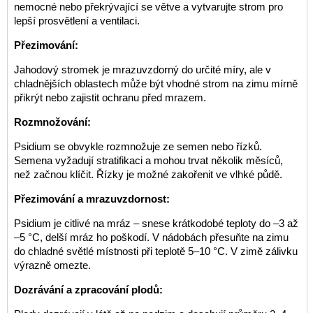
nemocné nebo překrývající se větve a vytvarujte strom pro
lepší prosvětlení a ventilaci.
Přezimování:
Jahodový stromek je mrazuvzdorný do určité míry, ale v
chladnějších oblastech může být vhodné strom na zimu mírně
přikrýt nebo zajistit ochranu před mrazem.
Rozmnožování:
Psidium se obvykle rozmnožuje ze semen nebo řízků.
Semena vyžadují stratifikaci a mohou trvat několik měsíců,
než začnou klíčit. Řízky je možné zakořenit ve vlhké půdě.
Přezimování a mrazuvzdornost:
Psidium je citlivé na mráz – snese krátkodobé teploty do –3 až
–5 °C, delší mráz ho poškodí. V nádobách přesuňte na zimu
do chladné světlé místnosti při teplotě 5–10 °C. V zimě zálivku
výrazně omezte.
Dozrávání a zpracování plodů: