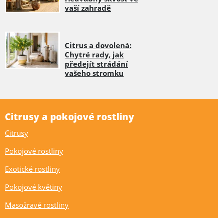
vaší zahradě
Citrus a dovolená:
Chytré rady, jak
předejít strádání
vašeho stromku
Citrusy a pokojové rostliny
Citrusy
Pokojové rostliny
Exotické rostliny
Pokojové květiny
Masožravé rostliny