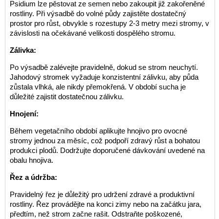
Psidium lze pěstovat ze semen nebo zakoupit již zakořeněné
rostliny. Při výsadbě do volné půdy zajistěte dostatečný
prostor pro růst, obvykle s rozestupy 2-3 metry mezi stromy, v
závislosti na očekávané velikosti dospělého stromu.
Zálivka:
Po výsadbě zalévejte pravidelně, dokud se strom neuchytí.
Jahodový stromek vyžaduje konzistentní zálivku, aby půda
zůstala vlhká, ale nikdy přemokřená. V období sucha je
důležité zajistit dostatečnou zálivku.
Hnojení:
Během vegetačního období aplikujte hnojivo pro ovocné
stromy jednou za měsíc, což podpoří zdravý růst a bohatou
produkci plodů. Dodržujte doporučené dávkování uvedené na
obalu hnojiva.
Řez a údržba:
Pravidelný řez je důležitý pro udržení zdravé a produktivní
rostliny. Řez provádějte na konci zimy nebo na začátku jara,
předtím, než strom začne rašit. Odstraňte poškozené,