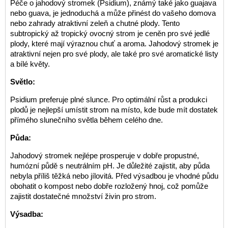
Péče o jahodový stromek (Psidium), známý také jako guajava
nebo guava, je jednoduchá a může přinést do vašeho domova
nebo zahrady atraktivní zeleň a chutné plody. Tento
subtropický až tropický ovocný strom je ceněn pro své jedlé
plody, které mají výraznou chuť a aroma. Jahodový stromek je
atraktivní nejen pro své plody, ale také pro své aromatické listy
a bílé květy.
Světlo:
Psidium preferuje plné slunce. Pro optimální růst a produkci
plodů je nejlepší umístit strom na místo, kde bude mít dostatek
přímého slunečního světla během celého dne.
Půda:
Jahodový stromek nejlépe prosperuje v dobře propustné,
humózní půdě s neutrálním pH. Je důležité zajistit, aby půda
nebyla příliš těžká nebo jílovitá. Před výsadbou je vhodné půdu
obohatit o kompost nebo dobře rozložený hnoj, což pomůže
zajistit dostatečné množství živin pro strom.
Výsadba: