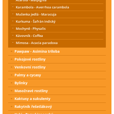
Acerola - Malpighia
Karambola - Averrhoa carambola
Mučenka jedlá - Maracuja
Kurkuma - Šafrán indický
Mochyně - Physalis
Kávovník - Coffea
Mimosa - Acacia paradoxa
Pawpaw - Asimina triloba
Pokojové rostliny
Venkovní rostliny
Palmy a cycasy
Bylinky
Masožravé rostliny
Kaktusy a sukulenty
Rakytník řešetlákový