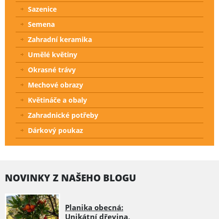
Sazenice
Semena
Zahradní keramika
Umělé květiny
Okrasné trávy
Mechové obrazy
Květináče a obaly
Zahradnické potřeby
Dárkový poukaz
NOVINKY Z NAŠEHO BLOGU
Planika obecná:
Unikátní dřevina,