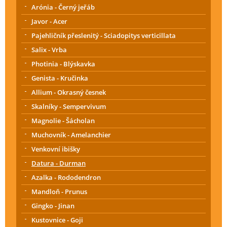
Arónia - Černý jeřáb
Javor - Acer
Pajehličník přeslenitý - Sciadopitys verticillata
Salix - Vrba
Photinia - Blýskavka
Genista - Kručinka
Allium - Okrasný česnek
Skalníky - Sempervivum
Magnolie - Šácholan
Muchovník - Amelanchier
Venkovní ibišky
Datura - Durman
Azalka - Rododendron
Mandloň - Prunus
Gingko - Jinan
Kustovnice - Goji