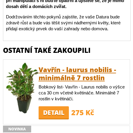
při manipulaci s ní buďte opatrní a ujistěte se, že je mimo
dosah dětí a domácích zvířat.
Dodržováním těchto pokynů zajistíte, že vaše Datura bude
zdravě růst a bude vás těšit svými nádhernými květy, které
přidají exotický prvek do vaší zahrady nebo domova.
OSTATNÍ TAKÉ ZAKOUPILI
Vavřín - laurus nobilis -
minimálně 7 rostlin
Bobkový list- Vavřín - Laurus nobilis o výšce
cca 30 cm včetně květináče. Minimálně 7
rostlin v květináči.
275 Kč
DETAIL
NOVINKA