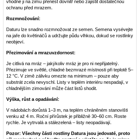
vhodné ji na zimu přenést dovnitř nebo zajistit dostatečnou
ochranu před mrazem.
Rozmnožování:
Daturu lze snadno rozmnožovat ze semen. Semena vysévejte
na jaře do květináčů a udržujte půdu vlhkou, dokud se rostlinky
neobjeví.
Přezimování a mrazuvzdornost:
Je citlivá na mráz – jakýkoliv mráz je pro ni nepřijatelný.
Přezimuje ve světlé, chladné bezmrazé místnosti při teplotě 5–
12 °C. V zimě zálivku omezte na minimum – pouze aby
substrát zcela nevyschl. Listy v teplém interiéru nespadají, v
chladnějším zimování může část listů shodit.
Výška, růst a opadávání:
V nádobách dorůstá 1–3 m, na teplém chráněném stanovišti
venku až 4 m. Roční přírůstek je přibližně 30–60 cm. Roste
rychle. Je vytrvalá a stálezelená – listy neopadávají.
Pozor: Všechny části rostliny Datura jsou jedovaté, proto