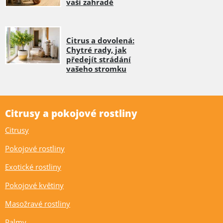
vaší zahradě
Citrus a dovolená:
Chytré rady, jak
předejít strádání
vašeho stromku
Citrusy a pokojové rostliny
Citrusy
Pokojové rostliny
Exotické rostliny
Pokojové květiny
Masožravé rostliny
Palmy