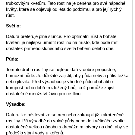
trubkovitým květům. Tato rostlina je ceněna pro své nápadné
květy, které se objevují od léta do podzimu, a pro její rychlý
růst.
Světlo:
Datura preferuje plné slunce. Pro optimální růst a bohaté
kvetení je nejlepší umístit rostlinu na místo, kde bude mít
dostatek přímého slunečního světla během celého dne.
Půda:
Tomuto druhu rostliny se nejlépe daří v dobře propustné,
humózní půdě. Je důležité zajistit, aby půda nebyla příliš těžká
nebo jílovitá. Před výsadbou je vhodné půdu obohatit o
kompost nebo dobře rozložený hnůj, což pomůže zajistit
dostatečné množství živin pro rostlinu.
Výsadba:
Daturu lze pěstovat ze semen nebo zakoupit již zakořeněné
rostliny. Při výsadbě do volné půdy nebo do květináče zvolte
dostatečně velkou nádobu s drenážními otvory na dně, aby se
předešlo stání vody u kořenů.