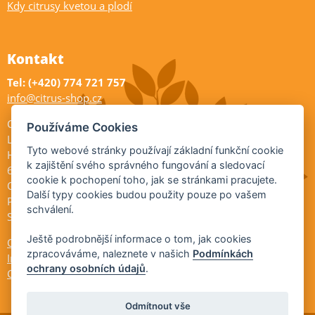
Kdy citrusy kvetou a plodí
Kontakt
Tel: (+420) 774 721 757
info@citrus-shop.cz
Citrus shop zahradnictví
Používáme Cookies
Legionářů 2
Tyto webové stránky používají základní funkční cookie
Hodonín
k zajištění svého správného fungování a sledovací
695 01
cookie k pochopení toho, jak se stránkami pracujete.
Otevřeno:
Další typy cookies budou použity pouze po vašem
Po-Pá 9-17
schválení.
So 9-11:30
Ještě podrobnější informace o tom, jak cookies
Ochrana osobních údajů
zpracováváme, naleznete v našich
Podmínkách
Informace ÚKZÚZ
ochrany osobních údajů
.
Cookies
Odmítnout vše