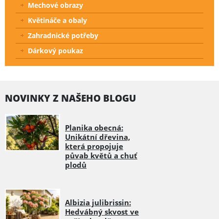
Mechové obrazy
Květináče a obaly
Zahradnické potřeby
Dárkový poukaz
NOVINKY Z NAŠEHO BLOGU
Planika obecná:
Unikátní dřevina,
která propojuje
půvab květů a chuť
plodů
Albizia julibrissin:
Hedvábný skvost ve