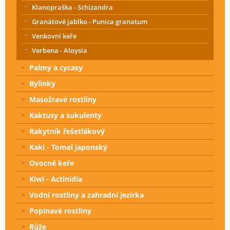
Klanopraška - Schizandra
Granátové jablko - Punica granatum
Venkovní keře
Verbena - Aloysia
Palmy a cycasy
Bylinky
Masožravé rostliny
Kaktusy a sukulenty
Rakytník řešetlákový
Kaki - Tomel japonský
Ovocné keře
Kiwi - Actinidia
Vodní rostliny a zahradní jezírka
Popínavé rostliny
Růže