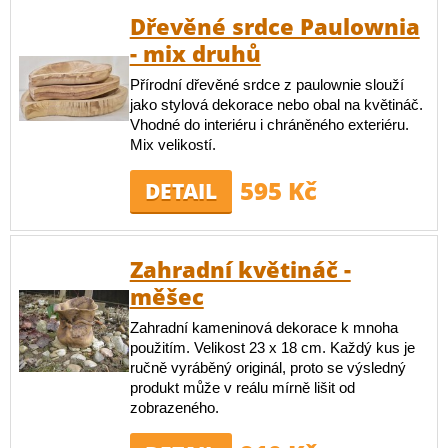
Dřevěné srdce Paulownia
- mix druhů
Přírodní dřevěné srdce z paulownie slouží
jako stylová dekorace nebo obal na květináč.
Vhodné do interiéru i chráněného exteriéru.
Mix velikostí.
595 Kč
DETAIL
Zahradní květináč -
měšec
Zahradní kameninová dekorace k mnoha
použitím. Velikost 23 x 18 cm. Každý kus je
ručně vyráběný originál, proto se výsledný
produkt může v reálu mírně lišit od
zobrazeného.