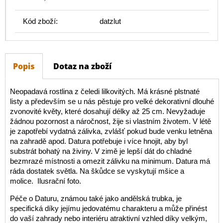
Kód zboží:
datzlut
Popis
Dotaz na zboží
Neopadavá rostlina z čeledi lilkovitých. Má krásné plstnaté
listy a především se u nás pěstuje pro velké dekorativní dlouhé
zvonovité květy, které dosahují délky až 25 cm. Nevyžaduje
žádnou pozornost a náročnost, žije si vlastním životem. V létě
je zapotřebí vydatná zálivka, zvlášť pokud bude venku letněna
na zahradě apod. Datura potřebuje i více hnojit, aby byl
substrát bohatý na živiny. V zimě je lepší dát do chladné
bezmrazé místnosti a omezit zálivku na minimum. Datura má
ráda dostatek světla. Na škůdce se vyskytují mšice a
molice. Ilusrační foto.
Péče o Daturu, známou také jako andělská trubka, je
specifická díky jejímu jedovatému charakteru a může přinést
do vaší zahrady nebo interiéru atraktivní vzhled díky velkým,