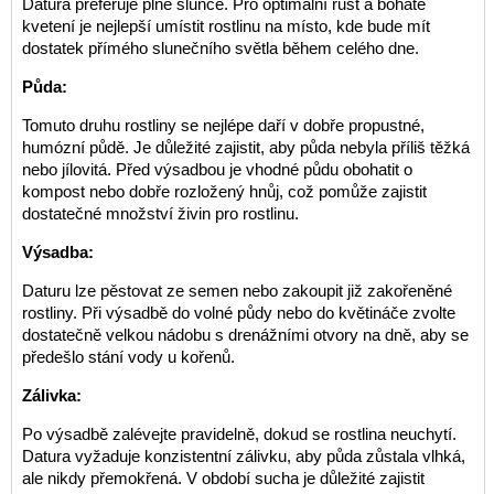
Datura preferuje plné slunce. Pro optimální růst a bohaté
kvetení je nejlepší umístit rostlinu na místo, kde bude mít
dostatek přímého slunečního světla během celého dne.
Půda:
Tomuto druhu rostliny se nejlépe daří v dobře propustné,
humózní půdě. Je důležité zajistit, aby půda nebyla příliš těžká
nebo jílovitá. Před výsadbou je vhodné půdu obohatit o
kompost nebo dobře rozložený hnůj, což pomůže zajistit
dostatečné množství živin pro rostlinu.
Výsadba:
Daturu lze pěstovat ze semen nebo zakoupit již zakořeněné
rostliny. Při výsadbě do volné půdy nebo do květináče zvolte
dostatečně velkou nádobu s drenážními otvory na dně, aby se
předešlo stání vody u kořenů.
Zálivka:
Po výsadbě zalévejte pravidelně, dokud se rostlina neuchytí.
Datura vyžaduje konzistentní zálivku, aby půda zůstala vlhká,
ale nikdy přemokřená. V období sucha je důležité zajistit