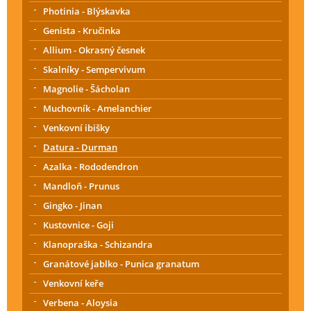
Photinia - Blýskavka
Genista - Kručinka
Allium - Okrasný česnek
Skalníky - Sempervivum
Magnolie - Šácholan
Muchovník - Amelanchier
Venkovní ibišky
Datura - Durman
Azalka - Rododendron
Mandloň - Prunus
Gingko - Jinan
Kustovnice - Goji
Klanopraška - Schizandra
Granátové jablko - Punica granatum
Venkovní keře
Verbena - Aloysia