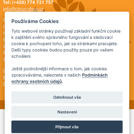
Tel: (+420) 774 721 757
info@citrus-shop.cz
Citrus shop zahradnictví
Používáme Cookies
Legionářů 2
Tyto webové stránky používají základní funkční cookie
Hodonín
k zajištění svého správného fungování a sledovací
695 01
cookie k pochopení toho, jak se stránkami pracujete.
Otevřeno:
Další typy cookies budou použity pouze po vašem
Po-Pá 9-17
schválení.
So 9-11:30
Ještě podrobnější informace o tom, jak cookies
Ochrana osobních údajů
zpracováváme, naleznete v našich
Podmínkách
Informace ÚKZÚZ
ochrany osobních údajů
.
Cookies
Odmítnout vše
Nastavení
© 2026 Citrus-shop.cz -
Partnerský
Přijmout vše
program