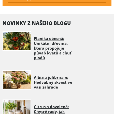
NOVINKY Z NAŠEHO BLOGU
Planika obecná:
Unikátní dřevina,
která propojuje
půvab květů a chuť
plodů
Albizia julibrissin:
Hedvábný skvost ve
vaší zahradě
Citrus a dovolená:
Chytré rady, jak