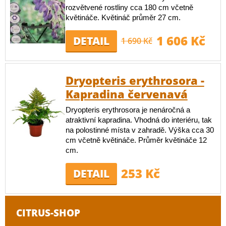
rozvětvené rostliny cca 180 cm včetně
květináče. Květináč průměr 27 cm.
1 606 Kč
DETAIL
1 690 Kč
Dryopteris erythrosora -
Kapradina červenavá
Dryopteris erythrosora je nenáročná a
atraktivní kapradina. Vhodná do interiéru, tak
na polostinné místa v zahradě. Výška cca 30
cm včetně květináče. Průměr květináče 12
cm.
253 Kč
DETAIL
CITRUS-SHOP