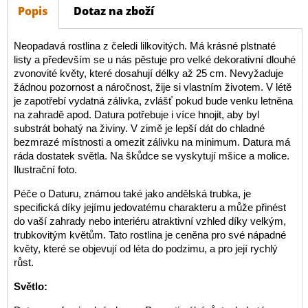
Popis
Dotaz na zboží
Neopadavá rostlina z čeledi lilkovitých. Má krásné plstnaté
listy a především se u nás pěstuje pro velké dekorativní dlouhé
zvonovité květy, které dosahují délky až 25 cm. Nevyžaduje
žádnou pozornost a náročnost, žije si vlastním životem. V létě
je zapotřebí vydatná zálivka, zvlášť pokud bude venku letněna
na zahradě apod. Datura potřebuje i více hnojit, aby byl
substrát bohatý na živiny. V zimě je lepší dát do chladné
bezmrazé místnosti a omezit zálivku na minimum. Datura má
ráda dostatek světla. Na škůdce se vyskytují mšice a molice.
Ilustrační foto.
Péče o Daturu, známou také jako andělská trubka, je
specifická díky jejímu jedovatému charakteru a může přinést
do vaší zahrady nebo interiéru atraktivní vzhled díky velkým,
trubkovitým květům. Tato rostlina je ceněna pro své nápadné
květy, které se objevují od léta do podzimu, a pro její rychlý
růst.
Světlo: