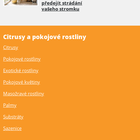
předejít strádání
vašeho stromku
Citrusy a pokojové rostliny
Citrusy
Pokojové rostliny
Exotické rostliny
Pokojové květiny
Masožravé rostliny
Palmy
Substráty
Sazenice