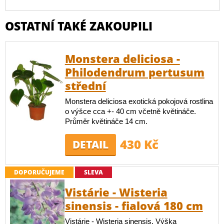
OSTATNÍ TAKÉ ZAKOUPILI
Monstera deliciosa -
Philodendrum pertusum
střední
Monstera deliciosa exotická pokojová rostlina
o výšce cca +- 40 cm včetně květináče.
Průměr květináče 14 cm.
430 Kč
DETAIL
DOPORUČUJEME
SLEVA
Vistárie - Wisteria
sinensis - fialová 180 cm
Vistárie - Wisteria sinensis. Výška