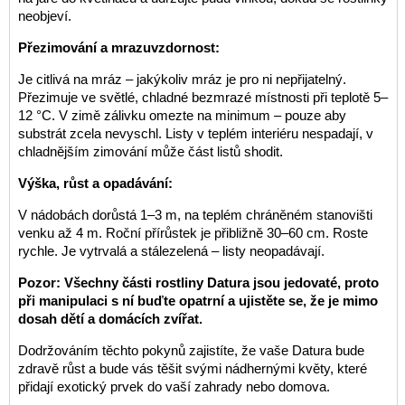
neobjeví.
Přezimování a mrazuvzdornost:
Je citlivá na mráz – jakýkoliv mráz je pro ni nepřijatelný.
Přezimuje ve světlé, chladné bezmrazé místnosti při teplotě 5–
12 °C. V zimě zálivku omezte na minimum – pouze aby
substrát zcela nevyschl. Listy v teplém interiéru nespadají, v
chladnějším zimování může část listů shodit.
Výška, růst a opadávání:
V nádobách dorůstá 1–3 m, na teplém chráněném stanovišti
venku až 4 m. Roční přírůstek je přibližně 30–60 cm. Roste
rychle. Je vytrvalá a stálezelená – listy neopadávají.
Pozor: Všechny části rostliny Datura jsou jedovaté, proto
při manipulaci s ní buďte opatrní a ujistěte se, že je mimo
dosah dětí a domácích zvířat.
Dodržováním těchto pokynů zajistíte, že vaše Datura bude
zdravě růst a bude vás těšit svými nádhernými květy, které
přidají exotický prvek do vaší zahrady nebo domova.