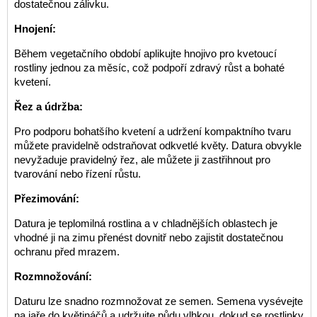
dostatečnou zálivku.
Hnojení:
Během vegetačního období aplikujte hnojivo pro kvetoucí
rostliny jednou za měsíc, což podpoří zdravý růst a bohaté
kvetení.
Řez a údržba:
Pro podporu bohatšího kvetení a udržení kompaktního tvaru
můžete pravidelně odstraňovat odkvetlé květy. Datura obvykle
nevyžaduje pravidelný řez, ale můžete ji zastřihnout pro
tvarování nebo řízení růstu.
Přezimování:
Datura je teplomilná rostlina a v chladnějších oblastech je
vhodné ji na zimu přenést dovnitř nebo zajistit dostatečnou
ochranu před mrazem.
Rozmnožování:
Daturu lze snadno rozmnožovat ze semen. Semena vysévejte
na jaře do květináčů a udržujte půdu vlhkou, dokud se rostlinky