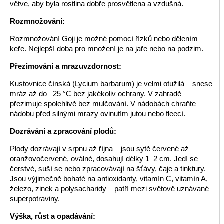
větve, aby byla rostlina dobře prosvětlena a vzdušná.
Rozmnožování:
Rozmnožování Goji je možné pomocí řízků nebo dělením
keře. Nejlepší doba pro množení je na jaře nebo na podzim.
Přezimování a mrazuvzdornost:
Kustovnice čínská (Lycium barbarum) je velmi otužilá – snese
mráz až do –25 °C bez jakékoliv ochrany. V zahradě
přezimuje spolehlivě bez mulčování. V nádobách chraňte
nádobu před silnými mrazy ovinutím jutou nebo fleecí.
Dozrávání a zpracování plodů:
Plody dozrávají v srpnu až října – jsou sytě červené až
oranžovočervené, oválné, dosahují délky 1–2 cm. Jedí se
čerstvé, suší se nebo zpracovávají na šťávy, čaje a tinktury.
Jsou výjimečně bohaté na antioxidanty, vitamín C, vitamín A,
železo, zinek a polysacharidy – patří mezi světově uznávané
superpotraviny.
Výška, růst a opadávání: