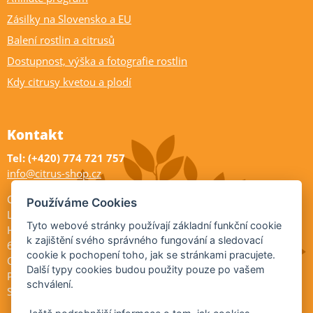
Zásilky na Slovensko a EU
Balení rostlin a citrusů
Dostupnost, výška a fotografie rostlin
Kdy citrusy kvetou a plodí
Kontakt
Tel: (+420) 774 721 757
info@citrus-shop.cz
Citrus shop zahradnictví
Používáme Cookies
Legionářů 2
Tyto webové stránky používají základní funkční cookie
Hodonín
k zajištění svého správného fungování a sledovací
695 01
cookie k pochopení toho, jak se stránkami pracujete.
Otevřeno:
Další typy cookies budou použity pouze po vašem
Po-Pá 9-17
schválení.
So 9-11:30