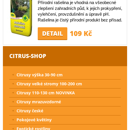
Přírodní rašelina je vhodná na všeobecné
zlepšení zahradních půd, k jejich prokypření,
vylehčení, provzdušnění a úpravě pH.
Rašelina je čistý přírodní produkt bez přísad.
109 Kč
DETAIL
CITRUS-SHOP
Citrusy výška 30-90 cm
Citrusy velké stromy 100-200 cm
Citrusy 110-130 cm NOVINKA
Citrusy mrazuvzdorné
Citrusy české
Pokojové květiny
Exotické rostliny