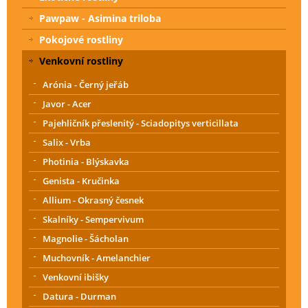
Pawpaw - Asimina triloba
Pokojové rostliny
Venkovní rostliny
Arónia - Černý jeřáb
Javor - Acer
Pajehličník přeslenitý - Sciadopitys verticillata
Salix - Vrba
Photinia - Blýskavka
Genista - Kručinka
Allium - Okrasný česnek
Skalníky - Sempervivum
Magnolie - Šácholan
Muchovník - Amelanchier
Venkovní ibišky
Datura - Durman