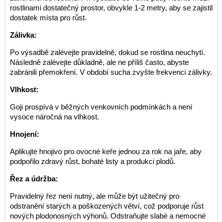
rostlinami dostatečný prostor, obvykle 1-2 metry, aby se zajistil
dostatek místa pro růst.
Zálivka:
Po výsadbě zalévejte pravidelně, dokud se rostlina neuchytí.
Následně zalévejte důkladně, ale ne příliš často, abyste
zabránili přemokření. V období sucha zvyšte frekvenci zálivky.
Vlhkost:
Goji prospívá v běžných venkovních podmínkách a není
vysoce náročná na vlhkost.
Hnojení:
Aplikujte hnojivo pro ovocné keře jednou za rok na jaře, aby
podpořilo zdravý růst, bohaté listy a produkci plodů.
Řez a údržba:
Pravidelný řez není nutný, ale může být užitečný pro
odstranění starých a poškozených větví, což podporuje růst
nových plodonosných výhonů. Odstraňujte slabé a nemocné