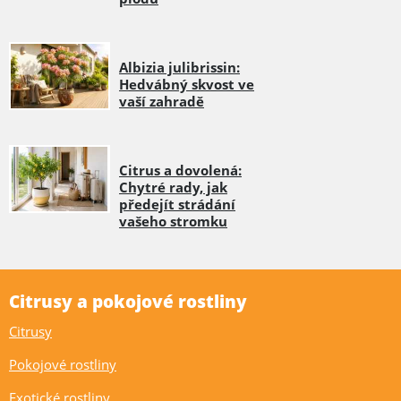
Albizia julibrissin:
Hedvábný skvost ve
vaší zahradě
Citrus a dovolená:
Chytré rady, jak
předejít strádání
vašeho stromku
Citrusy a pokojové rostliny
Citrusy
Pokojové rostliny
Exotické rostliny