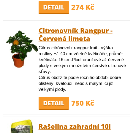
274 Kč
DETAIL
Citronovník Rangpur -
Červená limeta
Citrus citrónovník rangpur fruit - výška
rostliny +/- 40 cm včetně květináče, průměr
květináče 16 cm.Plodí oranžové až červené
plody s velkým množstvím čerstvé citronové
šťávy.
Citrus obdržíte podle ročního období dobře
olistěný, kvetoucí, nebo s malými či již
velkými plody.
750 Kč
DETAIL
Rašelina zahradní 10l