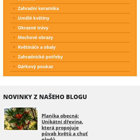
Zahradní keramika
Umělé květiny
Okrasné trávy
Mechové obrazy
Květináče a obaly
Zahradnické potřeby
Dárkový poukaz
NOVINKY Z NAŠEHO BLOGU
Planika obecná:
Unikátní dřevina,
která propojuje
půvab květů a chuť
plodů