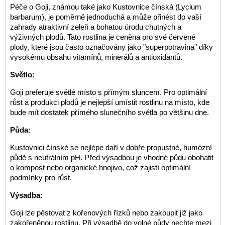
Péče o Goji, známou také jako Kustovnice čínská (Lycium
barbarum), je poměrně jednoduchá a může přinést do vaší
zahrady atraktivní zeleň a bohatou úrodu chutných a
výživných plodů. Tato rostlina je ceněna pro své červené
plody, které jsou často označovány jako "superpotravina" díky
vysokému obsahu vitamínů, minerálů a antioxidantů.
Světlo:
Goji preferuje světlé místo s přímým sluncem. Pro optimální
růst a produkci plodů je nejlepší umístit rostlinu na místo, kde
bude mít dostatek přímého slunečního světla po většinu dne.
Půda:
Kustovnici čínské se nejlépe daří v dobře propustné, humózní
půdě s neutrálním pH. Před výsadbou je vhodné půdu obohatit
o kompost nebo organické hnojivo, což zajistí optimální
podmínky pro růst.
Výsadba:
Goji lze pěstovat z kořenových řízků nebo zakoupit již jako
zakořeněnou rostlinu. Při výsadbě do volné půdy nechte mezi