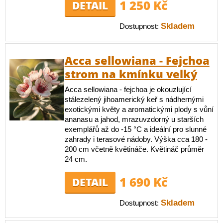
1 250 Kč
DETAIL
Skladem
Dostupnost:
Acca sellowiana - Fejchoa
strom na kmínku velký
Acca sellowiana - fejchoa je okouzlující
stálezelený jihoamerický keř s nádhernými
exotickými květy a aromatickými plody s vůní
ananasu a jahod, mrazuvzdorný u starších
exemplářů až do -15 °C a ideální pro slunné
zahrady i terasové nádoby. Výška cca 180 -
200 cm včetně květináče. Květináč průměr
24 cm.
1 690 Kč
DETAIL
Skladem
Dostupnost: