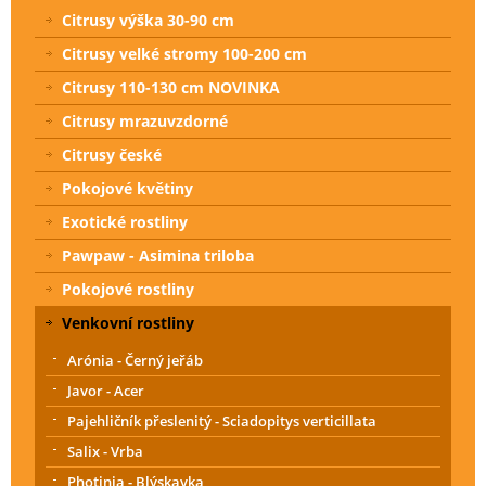
Citrusy výška 30-90 cm
Citrusy velké stromy 100-200 cm
Citrusy 110-130 cm NOVINKA
Citrusy mrazuvzdorné
Citrusy české
Pokojové květiny
Exotické rostliny
Pawpaw - Asimina triloba
Pokojové rostliny
Venkovní rostliny
Arónia - Černý jeřáb
Javor - Acer
Pajehličník přeslenitý - Sciadopitys verticillata
Salix - Vrba
Photinia - Blýskavka