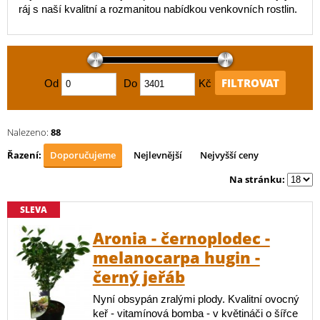
ráj s naší kvalitní a rozmanitou nabídkou venkovních rostlin.
FILTROVAT
Od
Do
Kč
Nalezeno:
88
Řazení:
Doporučujeme
Nejlevnější
Nejvyšší ceny
Na stránku:
SLEVA
Aronia - černoplodec -
melanocarpa hugin -
černý jeřáb
Nyní obsypán zralými plody. Kvalitní ovocný
keř - vitamínová bomba - v květináči o šířce