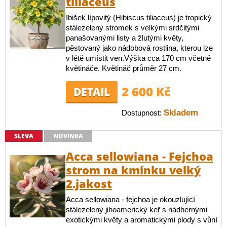
tiliaceus
Ibišek lípovitý (Hibiscus tiliaceus) je tropický
stálezelený stromek s velkými srdčitými
panašovanými listy a žlutými květy,
pěstovaný jako nádobová rostlina, kterou lze
v létě umístit ven.Výška cca 170 cm včetně
květináče. Květináč průměr 27 cm.
2 600 Kč
DETAIL
Skladem
Dostupnost:
SLEVA
NOVINKA
Acca sellowiana - Fejchoa
strom na kmínku velký
2.jakost
Acca sellowiana - fejchoa je okouzlující
stálezelený jihoamerický keř s nádhernými
exotickými květy a aromatickými plody s vůní