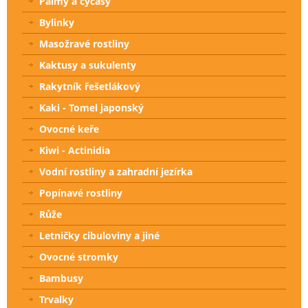
Palmy a cycasy
Bylinky
Masožravé rostliny
Kaktusy a sukulenty
Rakytník řešetlákový
Kaki - Tomel japonský
Ovocné keře
Kiwi - Actinidia
Vodní rostliny a zahradní jezírka
Popínavé rostliny
Růže
Letničky cibuloviny a jiné
Ovocné stromky
Bambusy
Trvalky