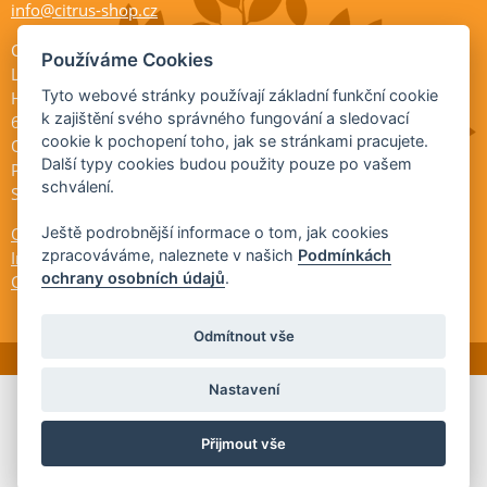
info@citrus-shop.cz
Citrus shop zahradnictví
Používáme Cookies
Legionářů 2
Tyto webové stránky používají základní funkční cookie
Hodonín
k zajištění svého správného fungování a sledovací
695 01
cookie k pochopení toho, jak se stránkami pracujete.
Otevřeno:
Další typy cookies budou použity pouze po vašem
Po-Pá 9-17
schválení.
So 9-11:30
Ochrana osobních údajů
Ještě podrobnější informace o tom, jak cookies
zpracováváme, naleznete v našich
Podmínkách
Informace ÚKZÚZ
ochrany osobních údajů
.
Cookies
Odmítnout vše
Nastavení
© 2026 Citrus-shop.cz -
Partnerský
Přijmout vše
program
Partner ID: