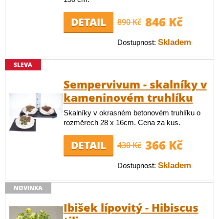
846 Kč
DETAIL
890 Kč
Skladem
Dostupnost:
SLEVA
Sempervivum - skalníky v
kameninovém truhlíku
Skalníky v okrasném betonovém truhlíku o
rozměrech 28 x 16cm. Cena za kus.
366 Kč
DETAIL
430 Kč
Skladem
Dostupnost:
NOVINKA
Ibišek lípovitý - Hibiscus