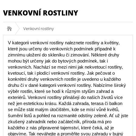
VENKOVNÍ ROSTLINY
Venkovní rostliny
V kategorii venkovní rostliny naleznete rostliny a květiny,
které jsou určeny do venkovních podmínek případně k
zimnímu uložení do skleníku či zimování. Některé druhy
mohou být určeny jak do bytových podmínek, tak i
venkovních. Nachází se mezi nimi jak nekvetoucí rostliny,
kvetoucí, tak i plodící venkovní rostliny. Jak pečovat o
konkrétní druhy venkovních rostlin je uvedeno u každého
druhu či v dané kategorii venkovní rostliny. Nabízíme široký
výběr rostlin, které se hodí k různým stylům zahrad a
exteriérů. Venkovní rostliny přinášejí do našich životů více
než jen estetickou krásu. Každá zahrada, terasa či balkon
se může stát malým útočištěm, kde se mísí vůně květů,
šumění listů a pohled na rozmanité odstíny zeleně. Ať už jste
zkušený zahradník nebo začátečník, příroda má pro
každého z nás připravené tajemství, které čeká, až je
objevíme. Tak neváhejte a proměňte svou zahradu v bujný