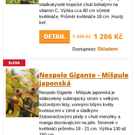
sladkokyselé tropické chuti bohatými na
vitamín C. Výška cca 80 cm včetně
květináče. Průměr květináče 18 cm .Hustý
keř.
1 206 Kč
DETAIL
1 340 Kč
Skladem
Dostupnost:
SLEVA
Nespolo Gigante - Mišpule
japonská
Nespolo Gigante - Mišpule japonská je
stálezelený subtropický strom s velkými
kožovitými listy, vonnými bílými květy
kvetoucími v zimě a sladkými
žlutooranžovými plody s chutí meruňky a
manga dozrávajícími na jaře. Stromek v
květináči průměru 18 - 21 cm. Výška 130 až
150 cm.