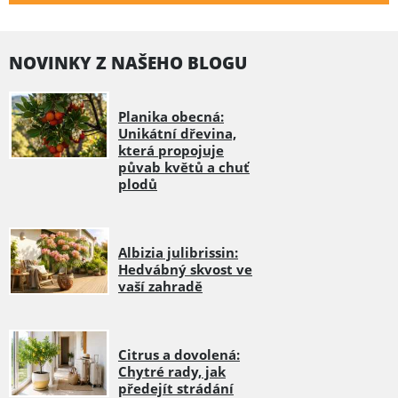
NOVINKY Z NAŠEHO BLOGU
Planika obecná:
Unikátní dřevina,
která propojuje
půvab květů a chuť
plodů
Albizia julibrissin:
Hedvábný skvost ve
vaší zahradě
Citrus a dovolená:
Chytré rady, jak
předejít strádání