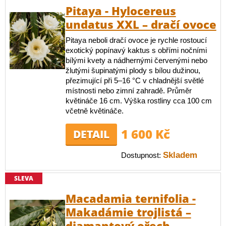
Pitaya - Hylocereus
undatus XXL – dračí ovoce
Pitaya neboli dračí ovoce je rychle rostoucí
exotický popínavý kaktus s obřími nočními
bílými kvety a nádhernými červenými nebo
žlutými šupinatými plody s bílou dužinou,
přezimující při 5–16 °C v chladnější světlé
místnosti nebo zimní zahradě. Průměr
květináče 16 cm. Výška rostliny cca 100 cm
včetně květináče.
1 600 Kč
DETAIL
Skladem
Dostupnost:
SLEVA
Macadamia ternifolia -
Makadámie trojlistá –
diamantový ořech