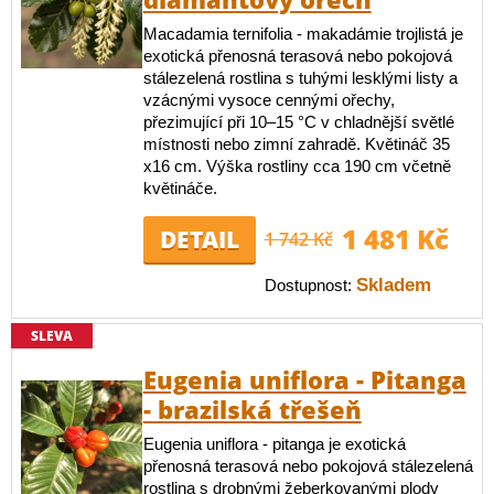
Macadamia ternifolia - makadámie trojlistá je
exotická přenosná terasová nebo pokojová
stálezelená rostlina s tuhými lesklými listy a
vzácnými vysoce cennými ořechy,
přezimující při 10–15 °C v chladnější světlé
místnosti nebo zimní zahradě. Květináč 35
x16 cm. Výška rostliny cca 190 cm včetně
květináče.
1 481 Kč
DETAIL
1 742 Kč
Skladem
Dostupnost:
SLEVA
Eugenia uniflora - Pitanga
- brazilská třešeň
Eugenia uniflora - pitanga je exotická
přenosná terasová nebo pokojová stálezelená
rostlina s drobnými žeberkovanými plody