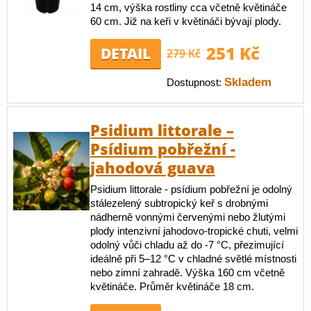
14 cm, výška rostliny cca včetně květináče
60 cm. Již na keři v květináči bývají plody.
251 Kč
DETAIL
279 Kč
Skladem
Dostupnost:
Psidium littorale –
Psídium pobřežní -
jahodová guava
Psidium littorale - psídium pobřežní je odolný
stálezelený subtropický keř s drobnými
nádherně vonnými červenými nebo žlutými
plody intenzivní jahodovo-tropické chuti, velmi
odolný vůči chladu až do -7 °C, přezimující
ideálně při 5–12 °C v chladné světlé místnosti
nebo zimní zahradě. Výška 160 cm včetně
květináče. Průměr květináče 18 cm.