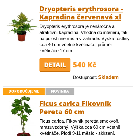
Dryopteris erythrosora -
Kapradina červenavá xl
Dryopteris erythrosora je nenáročná a
atraktivní kapradina. Vhodná do interiéru, tak
na polostinné místa v zahradě. Výška rostliny
cca 40 cm včetně květináče, průměr
květináče 17 cm.
540 Kč
DETAIL
Skladem
Dostupnost:
DOPORUČUJEME
NOVINKA
Ficus carica Fíkovník
Pereta 60 cm
Ficus carica. Fíkovník peretta smokvoň,
mrazuvzdorný. Výška cca 60 cm včetně
květináče. Plodí 9-11 měsíc - sklízení.