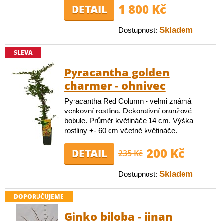
1 800 Kč
DETAIL
Skladem
Dostupnost:
SLEVA
Pyracantha golden
charmer - ohnivec
Pyracantha Red Column - velmi známá
venkovní rostlina. Dekorativní oranžové
bobule. Průměr květináče 14 cm. Výška
rostliny +- 60 cm včetně květináče.
200 Kč
DETAIL
235 Kč
Skladem
Dostupnost:
DOPORUČUJEME
Ginko biloba - jinan