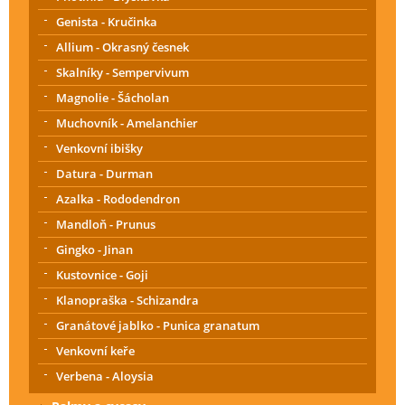
Genista - Kručinka
Allium - Okrasný česnek
Skalníky - Sempervivum
Magnolie - Šácholan
Muchovník - Amelanchier
Venkovní ibišky
Datura - Durman
Azalka - Rododendron
Mandloň - Prunus
Gingko - Jinan
Kustovnice - Goji
Klanopraška - Schizandra
Granátové jablko - Punica granatum
Venkovní keře
Verbena - Aloysia