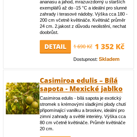
ananasu a jahod, mrazuvzdorný u starších
exemplářů až do -15 °C a ideální pro slunné
zahrady i terasové nádoby. Výška cca 180 -
200 cm včetně květináče. Květináč průměr
24 cm. 2.jakost z důvodu neolistění, nechat
doobrůst.
1 352 Kč
DETAIL
1 690 Kč
Skladem
Dostupnost:
Casimiroa edulis – Bílá
sapota - Mexické jablko
Casimiroa edulis - bílá sapota je exotický
stromek s krémovými sladkými plody chutí
připomínající vanilku a broskev, ideální pro
zimní zahrady a světlé interiéry. Výška cca
80 cm včetně květináče. Průměr květináče
20 cm.