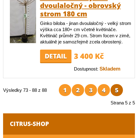
dvoulaločný - obrovský
strom 180 cm
Ginko biloba - jinan dvoulaločný - velký strom
výška cca 180+ cm včetně květináče.
Květináč průměr 29 cm. Strom focen v zimě,
aktuálně je samozřejmě zcela obrostený.
3 400 Kč
DETAIL
Skladem
Dostupnost:
1
2
3
4
5
Výsledky 73 - 88 z 88
Strana 5 z 5
CITRUS-SHOP