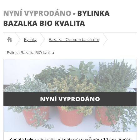
NYNÍ VYPRODÁNO
-
BYLINKA
BAZALKA BIO KVALITA
Bylinky
Bazalka - Ocimum basilicum
Bylinka Bazalka BIO kvalita
NYNÍ VYPRODÁNO
Košatá bylinka bazalka v květináči o průměru 12 cm. Svěží