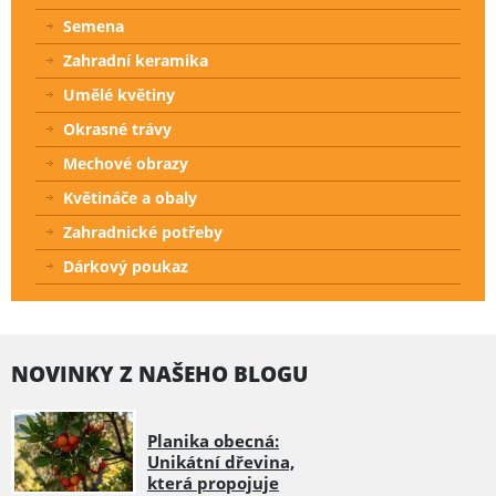
Semena
Zahradní keramika
Umělé květiny
Okrasné trávy
Mechové obrazy
Květináče a obaly
Zahradnické potřeby
Dárkový poukaz
NOVINKY Z NAŠEHO BLOGU
Planika obecná:
Unikátní dřevina,
která propojuje