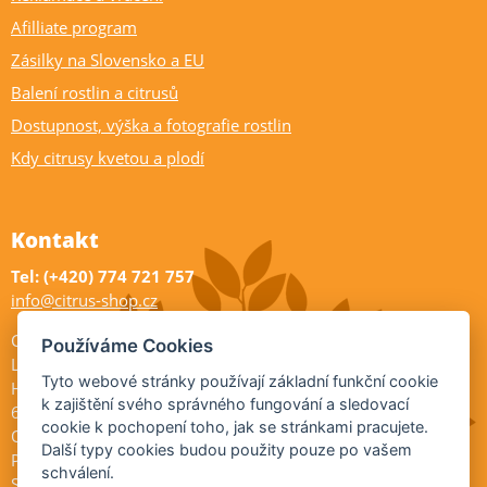
Afilliate program
Zásilky na Slovensko a EU
Balení rostlin a citrusů
Dostupnost, výška a fotografie rostlin
Kdy citrusy kvetou a plodí
Kontakt
Tel: (+420) 774 721 757
info@citrus-shop.cz
Citrus shop zahradnictví
Používáme Cookies
Legionářů 2
Tyto webové stránky používají základní funkční cookie
Hodonín
k zajištění svého správného fungování a sledovací
695 01
cookie k pochopení toho, jak se stránkami pracujete.
Otevřeno:
Další typy cookies budou použity pouze po vašem
Po-Pá 9-17
schválení.
So 9-11:30