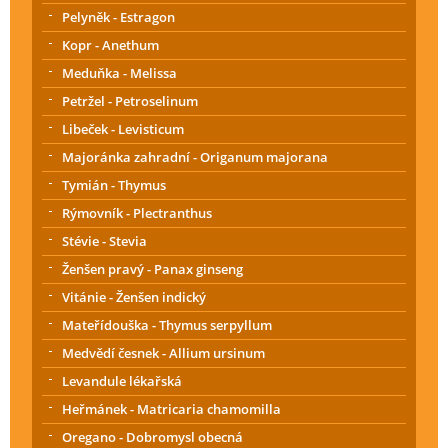
Pelyněk - Estragon
Kopr - Anethum
Meduňka - Melissa
Petržel - Petroselinum
Libeček - Levisticum
Majoránka zahradní - Origanum majorana
Tymián - Thymus
Rýmovník - Plectranthus
Stévie - Stevia
Ženšen pravý - Panax ginseng
Vitánie - Ženšen indický
Mateřídouška - Thymus serpyllum
Medvědí česnek - Allium ursinum
Levandule lékařská
Heřmánek - Matricaria chamomilla
Oregano - Dobromysl obecná