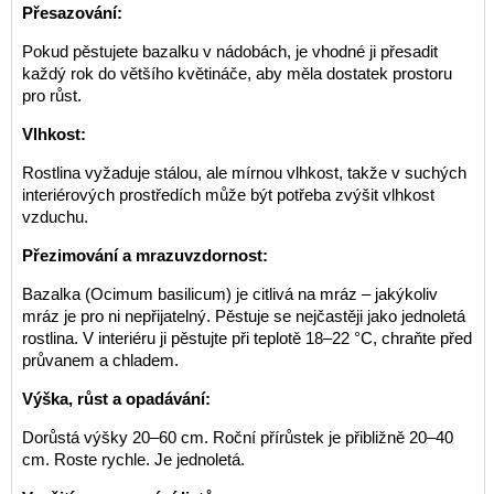
Přesazování:
Pokud pěstujete bazalku v nádobách, je vhodné ji přesadit
každý rok do většího květináče, aby měla dostatek prostoru
pro růst.
Vlhkost:
Rostlina vyžaduje stálou, ale mírnou vlhkost, takže v suchých
interiérových prostředích může být potřeba zvýšit vlhkost
vzduchu.
Přezimování a mrazuvzdornost:
Bazalka (Ocimum basilicum) je citlivá na mráz – jakýkoliv
mráz je pro ni nepřijatelný. Pěstuje se nejčastěji jako jednoletá
rostlina. V interiéru ji pěstujte při teplotě 18–22 °C, chraňte před
průvanem a chladem.
Výška, růst a opadávání:
Dorůstá výšky 20–60 cm. Roční přírůstek je přibližně 20–40
cm. Roste rychle. Je jednoletá.