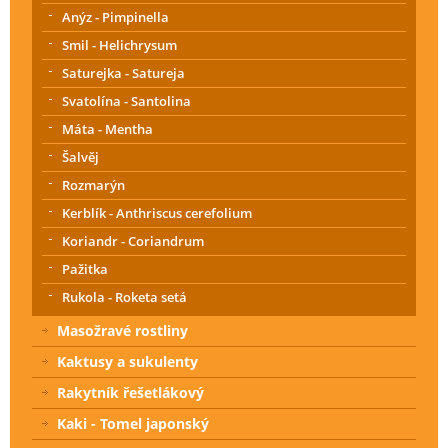
Anýz - Pimpinella
Smil - Helichrysum
Saturejka - Satureja
Svatolína - Santolina
Máta - Mentha
Šalvěj
Rozmarýn
Kerblík - Anthriscus cerefolium
Koriandr - Coriandrum
Pažitka
Rukola - Roketa setá
Masožravé rostliny
Kaktusy a sukulenty
Rakytník řešetlákový
Kaki - Tomel japonský