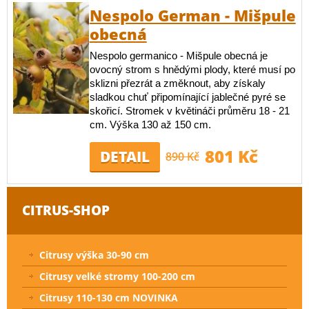
Nespolo German - Mišpule
obecná
Nespolo germanico - Mišpule obecná je
ovocný strom s hnědými plody, které musí po
sklizni přezrát a změknout, aby získaly
sladkou chuť připomínající jablečné pyré se
skořicí. Stromek v květináči průměru 18 - 21
cm. Výška 130 až 150 cm.
801 Kč
DETAIL
890 Kč
CITRUS-SHOP
Citrusy výška 30-90 cm
Citrusy velké stromy 100-200 cm
Citrusy 110-130 cm NOVINKA