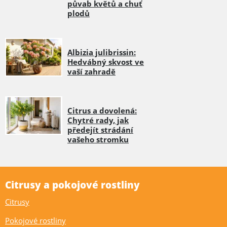
půvab květů a chuť
plodů
Albizia julibrissin:
Hedvábný skvost ve
vaší zahradě
Citrus a dovolená:
Chytré rady, jak
předejít strádání
vašeho stromku
Citrusy a pokojové rostliny
Citrusy
Pokojové rostliny