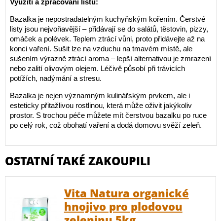
Využití a zpracování listů:
Bazalka je nepostradatelným kuchyňským kořením. Čerstvé
listy jsou nejvoňavější – přidávají se do salátů, těstovin, pizzy,
omáček a polévek. Teplem ztrácí vůni, proto přidávejte až na
konci vaření. Sušit lze na vzduchu na tmavém místě, ale
sušením výrazně ztrácí aroma – lepší alternativou je zmrazení
nebo zalití olivovým olejem. Léčivě působí při trávicích
potížích, nadýmání a stresu.
Bazalka je nejen významným kulinářským prvkem, ale i
esteticky přitažlivou rostlinou, která může oživit jakýkoliv
prostor. S trochou péče můžete mít čerstvou bazalku po ruce
po celý rok, což obohatí vaření a dodá domovu svěží zeleň.
OSTATNÍ TAKÉ ZAKOUPILI
Vita Natura organické
hnojivo pro plodovou
zeleninu 5kg