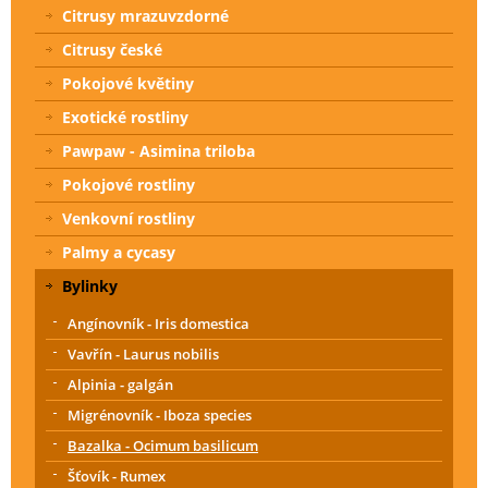
Citrusy mrazuvzdorné
Citrusy české
Pokojové květiny
Exotické rostliny
Pawpaw - Asimina triloba
Pokojové rostliny
Venkovní rostliny
Palmy a cycasy
Bylinky
Angínovník - Iris domestica
Vavřín - Laurus nobilis
Alpinia - galgán
Migrénovník - Iboza species
Bazalka - Ocimum basilicum
Šťovík - Rumex