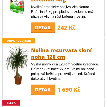
Kvalitní organické hnojivo Vita Natura
Rašelina 5 kg pro plodovou zeleninu má
přiznivý vliv na růst kořenů i rostlin.
242 Kč
DETAIL
DOPORUČUJEME
Nolina recurvata sloní
noha 120 cm
Výška noliny cca 120 cm včetně květináče.
Průměr květináče 27 cm. Velmi oblíbená
pokojová květina pro svůj vzhled. Krásná
dekorativní květina.
1 690 Kč
DETAIL
SLEVA