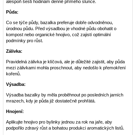
alespoň šesti hodinám denně přímého slunce.
Půda:
Co se týče půdy, bazalka preferuje dobře odvodněnou,
úrodnou půdu. Před výsadbou je vhodné půdu obohatit o
kompost nebo organické hnojivo, což zajistí optimální
podmínky pro růst.
Zálivka:
Pravidelná zálivka je klíčová, ale je důležité zajistit, aby půda
mezi zálivkami mohla proschnout, aby nedošlo k přemokření
kořenů.
Výsadba:
Výsadba bazalky by měla proběhnout po posledních jarních
mrazech, kdy je půda již dostatečně prohřátá.
Hnojení:
Aplikujte hnojivo pro bylinky jednou za rok na jaře, aby
podpořilo zdravý růst a bohatou produkci aromatických listů.