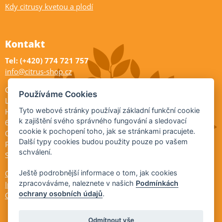
Kdy citrusy kvetou a plodí
Kontakt
Tel: (+420) 774 721 757
info@citrus-shop.cz
Citrus shop zahradnictví
Používáme Cookies
Legionářů 2
Tyto webové stránky používají základní funkční cookie
Hodonín
k zajištění svého správného fungování a sledovací
695 01
cookie k pochopení toho, jak se stránkami pracujete.
Otevřeno:
Další typy cookies budou použity pouze po vašem
Po-Pá 9-17
schválení.
So 9-11:30
Ochrana osobních údajů
Ještě podrobnější informace o tom, jak cookies
zpracováváme, naleznete v našich
Podmínkách
Informace ÚKZÚZ
ochrany osobních údajů
.
Cookies
Odmítnout vše