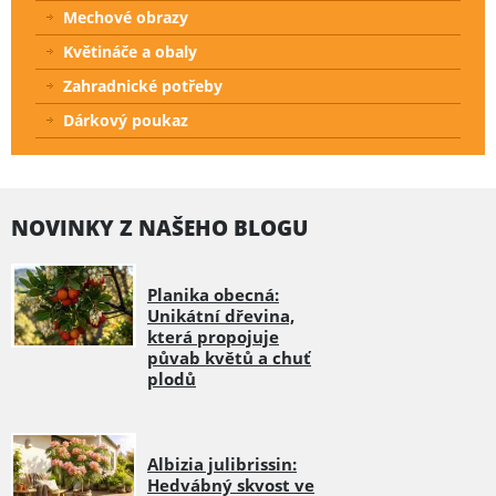
Mechové obrazy
Květináče a obaly
Zahradnické potřeby
Dárkový poukaz
NOVINKY Z NAŠEHO BLOGU
Planika obecná:
Unikátní dřevina,
která propojuje
půvab květů a chuť
plodů
Albizia julibrissin:
Hedvábný skvost ve