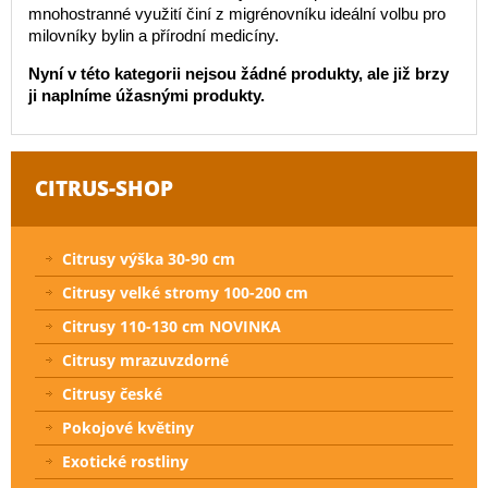
mnohostranné využití činí z migrénovníku ideální volbu pro
milovníky bylin a přírodní medicíny.
Nyní v této kategorii nejsou žádné produkty, ale již brzy
ji naplníme úžasnými produkty.
CITRUS-SHOP
Citrusy výška 30-90 cm
Citrusy velké stromy 100-200 cm
Citrusy 110-130 cm NOVINKA
Citrusy mrazuvzdorné
Citrusy české
Pokojové květiny
Exotické rostliny