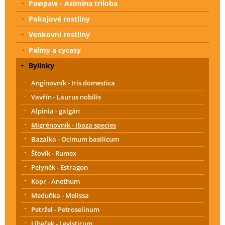
Pawpaw - Asimina triloba
Pokojové rostliny
Venkovní rostliny
Palmy a cycasy
Bylinky
Angínovník - Iris domestica
Vavřín - Laurus nobilis
Alpinia - galgán
Migrénovník - Iboza species
Bazalka - Ocimum basilicum
Šťovík - Rumex
Pelyněk - Estragon
Kopr - Anethum
Meduňka - Melissa
Petržel - Petroselinum
Libeček - Levisticum