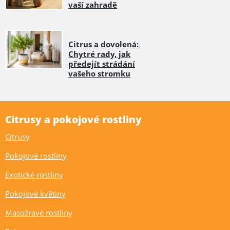
vaší zahradě
Citrus a dovolená:
Chytré rady, jak
předejít strádání
vašeho stromku
Citrusy a pokojové rostliny
Citrusy
Pokojové rostliny
Exotické rostliny
Pokojové květiny
Masožravé rostliny