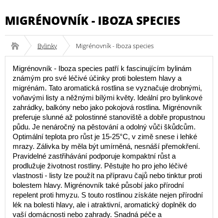
MIGRÉNOVNÍK - IBOZA SPECIES
Bylinky
Migrénovník - Iboza species
Migrénovník - Iboza species patří k fascinujícím bylinám
známým pro své léčivé účinky proti bolestem hlavy a
migrénám. Tato aromatická rostlina se vyznačuje drobnými,
voňavými listy a něžnými bílými květy. Ideální pro bylinkové
zahrádky, balkóny nebo jako pokojová rostlina. Migrénovník
preferuje slunné až polostinné stanoviště a dobře propustnou
půdu. Je nenáročný na pěstování a odolný vůči škůdcům.
Optimální teplota pro růst je 15-25°C, v zimě snese i lehké
mrazy. Zálivka by měla být umírněná, nesnáší přemokření.
Pravidelné zastřihávání podporuje kompaktní růst a
prodlužuje životnost rostliny. Pěstujte ho pro jeho léčivé
vlastnosti - listy lze použít na přípravu čajů nebo tinktur proti
bolestem hlavy. Migrénovník také působí jako přírodní
repelent proti hmyzu. S touto rostlinou získáte nejen přírodní
lék na bolesti hlavy, ale i atraktivní, aromatický doplněk do
vaší domácnosti nebo zahrady. Snadná péče a