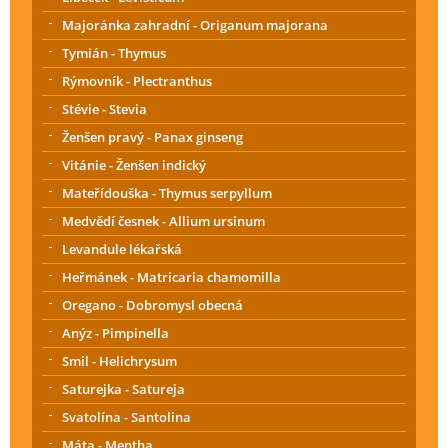
Majoránka zahradní - Origanum majorana
Tymián - Thymus
Rýmovník - Plectranthus
Stévie - Stevia
Ženšen pravý - Panax ginseng
Vitánie - Ženšen indický
Mateřídouška - Thymus serpyllum
Medvědí česnek - Allium ursinum
Levandule lékařská
Heřmánek - Matricaria chamomilla
Oregano - Dobromysl obecná
Anýz - Pimpinella
Smil - Helichrysum
Saturejka - Satureja
Svatolína - Santolina
Máta - Mentha