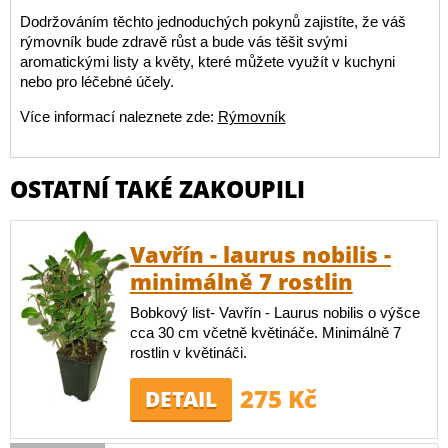
Dodržováním těchto jednoduchých pokynů zajistíte, že váš
rýmovník bude zdravě růst a bude vás těšit svými
aromatickými listy a květy, které můžete využít v kuchyni
nebo pro léčebné účely.
Více informací naleznete zde:
Rýmovník
OSTATNÍ TAKÉ ZAKOUPILI
Vavřín - laurus nobilis -
minimálně 7 rostlin
Bobkový list- Vavřín - Laurus nobilis o výšce
cca 30 cm včetně květináče. Minimálně 7
rostlin v květináči.
275 Kč
DETAIL