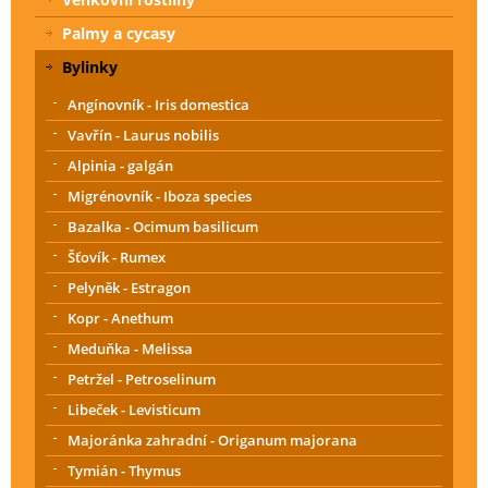
Palmy a cycasy
Bylinky
Angínovník - Iris domestica
Vavřín - Laurus nobilis
Alpinia - galgán
Migrénovník - Iboza species
Bazalka - Ocimum basilicum
Šťovík - Rumex
Pelyněk - Estragon
Kopr - Anethum
Meduňka - Melissa
Petržel - Petroselinum
Libeček - Levisticum
Majoránka zahradní - Origanum majorana
Tymián - Thymus