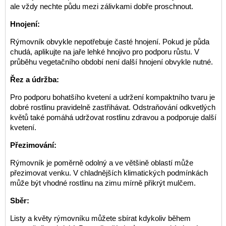
ale vždy nechte půdu mezi zálivkami dobře proschnout.
Hnojení:
Rýmovník obvykle nepotřebuje časté hnojení. Pokud je půda
chudá, aplikujte na jaře lehké hnojivo pro podporu růstu. V
průběhu vegetačního období není další hnojení obvykle nutné.
Řez a údržba:
Pro podporu bohatšího kvetení a udržení kompaktního tvaru je
dobré rostlinu pravidelně zastřihávat. Odstraňování odkvetlých
květů také pomáhá udržovat rostlinu zdravou a podporuje další
kvetení.
Přezimování:
Rýmovník je poměrně odolný a ve většině oblastí může
přezimovat venku. V chladnějších klimatických podmínkách
může být vhodné rostlinu na zimu mírně přikrýt mulčem.
Sběr:
Listy a květy rýmovníku můžete sbírat kdykoliv během