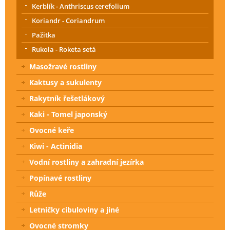
Kerblík - Anthriscus cerefolium
Koriandr - Coriandrum
Pažitka
Rukola - Roketa setá
Masožravé rostliny
Kaktusy a sukulenty
Rakytník řešetlákový
Kaki - Tomel japonský
Ovocné keře
Kiwi - Actinidia
Vodní rostliny a zahradní jezírka
Popínavé rostliny
Růže
Letničky cibuloviny a jiné
Ovocné stromky