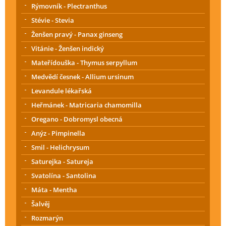
Rýmovník - Plectranthus
Stévie - Stevia
Ženšen pravý - Panax ginseng
Vitánie - Ženšen indický
Mateřídouška - Thymus serpyllum
Medvědí česnek - Allium ursinum
Levandule lékařská
Heřmánek - Matricaria chamomilla
Oregano - Dobromysl obecná
Anýz - Pimpinella
Smil - Helichrysum
Saturejka - Satureja
Svatolína - Santolina
Máta - Mentha
Šalvěj
Rozmarýn