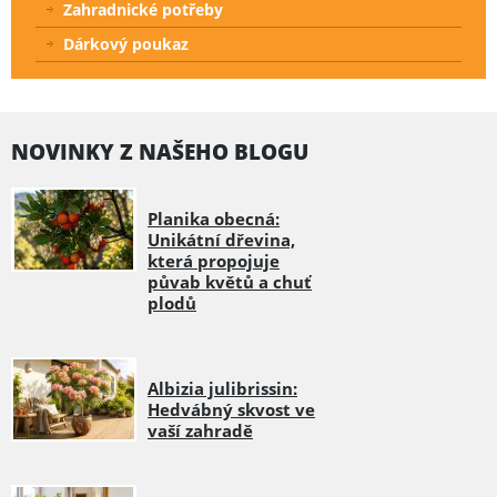
Zahradnické potřeby
Dárkový poukaz
NOVINKY Z NAŠEHO BLOGU
Planika obecná:
Unikátní dřevina,
která propojuje
půvab květů a chuť
plodů
Albizia julibrissin:
Hedvábný skvost ve
vaší zahradě