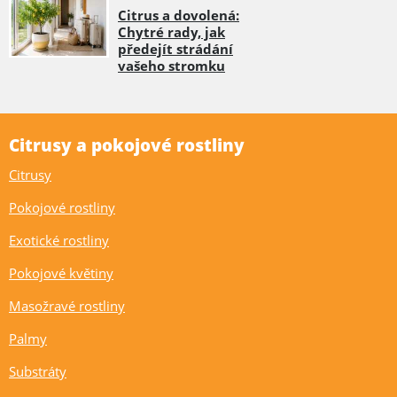
Citrus a dovolená:
Chytré rady, jak
předejít strádání
vašeho stromku
Citrusy a pokojové rostliny
Citrusy
Pokojové rostliny
Exotické rostliny
Pokojové květiny
Masožravé rostliny
Palmy
Substráty