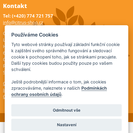
Kontakt
Tel: (+420) 774 721 757
info@citrus-shop.cz
Citrus shop zahradnictví
Používáme Cookies
Legionářů 2
Tyto webové stránky používají základní funkční cookie
Hodonín
k zajištění svého správného fungování a sledovací
695 01
cookie k pochopení toho, jak se stránkami pracujete.
Otevřeno:
Další typy cookies budou použity pouze po vašem
Po-Pá 9-17
schválení.
So 9-11:30
Ještě podrobnější informace o tom, jak cookies
Ochrana osobních údajů
zpracováváme, naleznete v našich
Podmínkách
Informace ÚKZÚZ
ochrany osobních údajů
.
Cookies
Odmítnout vše
Nastavení