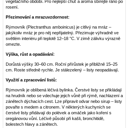
vegetačního období. Pro nejlepší chuť a aroma sbírejte ráno po
rosení.
Přezimování a mrazuvzdornost:
Rýmovník (Plectranthus amboinicus) je citlivý na mráz –
jakýkoliv mráz je pro něj nepřijatelný. Přezimuje výhradně ve
světlém interiéru při teplotě 12–18 °C. V zimě zálivku výrazně
omezte.
Výška, růst a opadávání:
Dorůstá výšky 30–60 cm. Roční přírůstek je přibližně 15–25
cm. Roste středně rychle. Je stálezelený – listy neopadávají.
Využití a zpracování listů:
Rýmovník je oblíbená léčivá bylinka. Čerstvé listy se přikládají
na hrudník nebo se vdechuje jejich vůně při rýmě, nachlazení a
zánětech dýchacích cest. Lze připravit odvar nebo sirup – listy
povařte s medem a citronem. V některých kuchyních se
čerstvé listy přidávají do polévek a omáček jako koření s
oregánovou vůní. Léčivě působí při kašli, bronchitidě,
bolestech hlavy a zánětech.