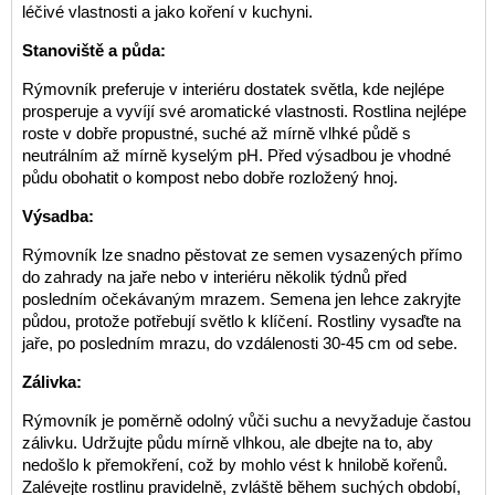
léčivé vlastnosti a jako koření v kuchyni.
Stanoviště a půda:
Rýmovník preferuje v interiéru dostatek světla, kde nejlépe
prosperuje a vyvíjí své aromatické vlastnosti. Rostlina nejlépe
roste v dobře propustné, suché až mírně vlhké půdě s
neutrálním až mírně kyselým pH. Před výsadbou je vhodné
půdu obohatit o kompost nebo dobře rozložený hnoj.
Výsadba:
Rýmovník lze snadno pěstovat ze semen vysazených přímo
do zahrady na jaře nebo v interiéru několik týdnů před
posledním očekávaným mrazem. Semena jen lehce zakryjte
půdou, protože potřebují světlo k klíčení. Rostliny vysaďte na
jaře, po posledním mrazu, do vzdálenosti 30-45 cm od sebe.
Zálivka:
Rýmovník je poměrně odolný vůči suchu a nevyžaduje častou
zálivku. Udržujte půdu mírně vlhkou, ale dbejte na to, aby
nedošlo k přemokření, což by mohlo vést k hnilobě kořenů.
Zalévejte rostlinu pravidelně, zvláště během suchých období,