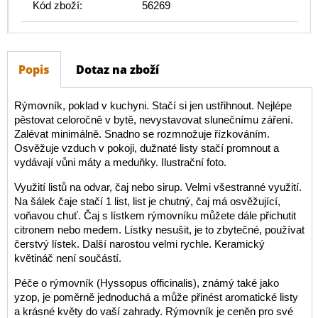
Kód zboží:
56269
Popis
Dotaz na zboží
Rýmovník, poklad v kuchyni. Stačí si jen ustřihnout. Nejlépe
pěstovat celoročně v bytě, nevystavovat slunečnímu záření.
Zalévat minimálně. Snadno se rozmnožuje řízkováním.
Osvěžuje vzduch v pokoji, dužnaté listy stačí promnout a
vydávají vůni máty a meduňky. Ilustrační foto.
Využití listů na odvar, čaj nebo sirup. Velmi všestranné využití.
Na šálek čaje stačí 1 list, list je chutný, čaj má osvěžující,
voňavou chuť. Čaj s lístkem rýmovníku můžete dále přichutit
citronem nebo medem. Lístky nesušit, je to zbytečné, používat
čerstvý lístek. Další narostou velmi rychle. Keramický
květináč není součástí.
Péče o rýmovník (Hyssopus officinalis), známý také jako
yzop, je poměrně jednoduchá a může přinést aromatické listy
a krásné květy do vaší zahrady. Rýmovník je ceněn pro své