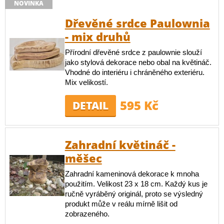
NOVINKA
Dřevěné srdce Paulownia
- mix druhů
Přírodní dřevěné srdce z paulownie slouží
jako stylová dekorace nebo obal na květináč.
Vhodné do interiéru i chráněného exteriéru.
Mix velikostí.
595 Kč
DETAIL
Zahradní květináč -
měšec
Zahradní kameninová dekorace k mnoha
použitím. Velikost 23 x 18 cm. Každý kus je
ručně vyráběný originál, proto se výsledný
produkt může v reálu mírně lišit od
zobrazeného.