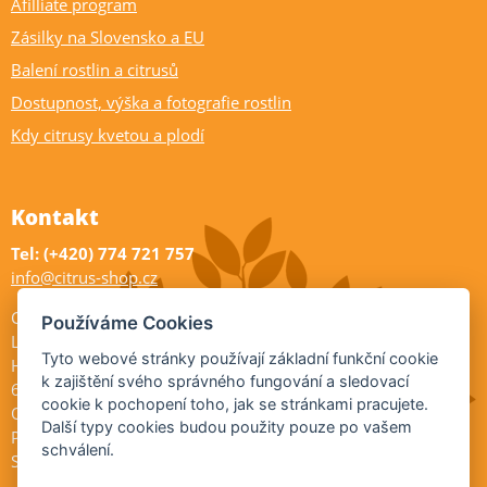
Afilliate program
Zásilky na Slovensko a EU
Balení rostlin a citrusů
Dostupnost, výška a fotografie rostlin
Kdy citrusy kvetou a plodí
Kontakt
Tel: (+420) 774 721 757
info@citrus-shop.cz
Citrus shop zahradnictví
Používáme Cookies
Legionářů 2
Tyto webové stránky používají základní funkční cookie
Hodonín
k zajištění svého správného fungování a sledovací
695 01
cookie k pochopení toho, jak se stránkami pracujete.
Otevřeno:
Další typy cookies budou použity pouze po vašem
Po-Pá 9-17
schválení.
So 9-11:30