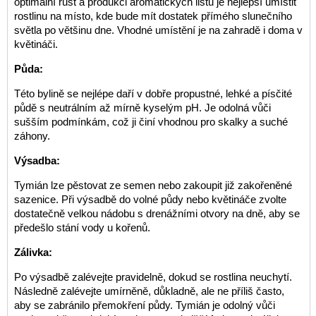
optimální růst a produkci aromatických listů je nejlepší umístit
rostlinu na místo, kde bude mít dostatek přímého slunečního
světla po většinu dne. Vhodné umístění je na zahradě i doma v
květináči.
Půda:
Této bylině se nejlépe daří v dobře propustné, lehké a písčité
půdě s neutrálním až mírně kyselým pH. Je odolná vůči
sušším podmínkám, což ji činí vhodnou pro skalky a suché
záhony.
Výsadba:
Tymián lze pěstovat ze semen nebo zakoupit již zakořeněné
sazenice. Při výsadbě do volné půdy nebo květináče zvolte
dostatečně velkou nádobu s drenážními otvory na dně, aby se
předešlo stání vody u kořenů.
Zálivka:
Po výsadbě zalévejte pravidelně, dokud se rostlina neuchytí.
Následně zalévejte umírněně, důkladně, ale ne příliš často,
aby se zabránilo přemokření půdy. Tymián je odolný vůči