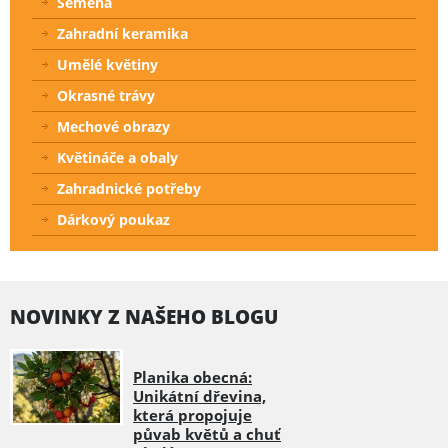
Semena
Zahradní keramika
Umělé květiny
Okrasné trávy
Mechové obrazy
Květináče a obaly
Zahradnické potřeby
Dárkový poukaz
NOVINKY Z NAŠEHO BLOGU
Planika obecná:
Unikátní dřevina,
která propojuje
půvab květů a chuť