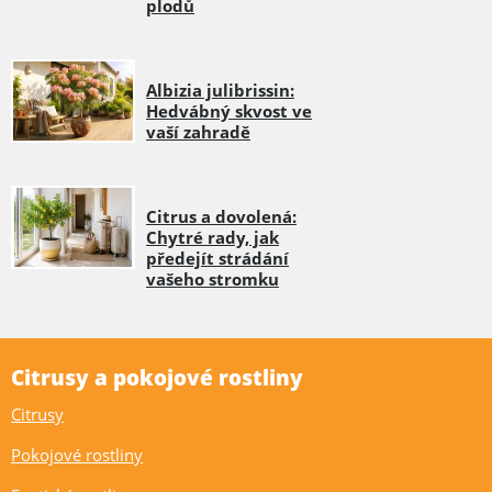
plodů
Albizia julibrissin:
Hedvábný skvost ve
vaší zahradě
Citrus a dovolená:
Chytré rady, jak
předejít strádání
vašeho stromku
Citrusy a pokojové rostliny
Citrusy
Pokojové rostliny