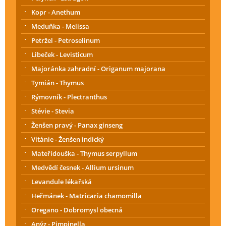
Kopr - Anethum
Meduňka - Melissa
Petržel - Petroselinum
Libeček - Levisticum
Majoránka zahradní - Origanum majorana
Tymián - Thymus
Rýmovník - Plectranthus
Stévie - Stevia
Ženšen pravý - Panax ginseng
Vitánie - Ženšen indický
Mateřídouška - Thymus serpyllum
Medvědí česnek - Allium ursinum
Levandule lékařská
Heřmánek - Matricaria chamomilla
Oregano - Dobromysl obecná
Anýz - Pimpinella