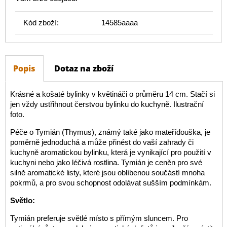
Kód zboží:
14585aaaa
Popis
Dotaz na zboží
Krásné a košaté bylinky v květináči o průměru 14 cm. Stačí si
jen vždy ustřihnout čerstvou bylinku do kuchyně. Ilustrační
foto.
Péče o Tymián (Thymus), známý také jako mateřídouška, je
poměrně jednoduchá a může přinést do vaší zahrady či
kuchyně aromatickou bylinku, která je vynikající pro použití v
kuchyni nebo jako léčivá rostlina. Tymián je ceněn pro své
silně aromatické listy, které jsou oblíbenou součástí mnoha
pokrmů, a pro svou schopnost odolávat sušším podmínkám.
Světlo:
Tymián preferuje světlé místo s přímým sluncem. Pro