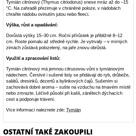
Tymián citrónový (Thymus citriodorus) snese mráz až do –15
°C. Na zahradě přezimuje v chráněné poloze, v nádobách
chraňte nádobu ovinutím jutou nebo fleecí.
Výška, růst a opadávání:
Dorůstá výšky 15–30 cm. Roční přírůstek je přibližně 8–12
cm. Roste pomalu až středně rychle. Je vytrvalý – v mírných
zimách zůstává polozelený, na jaře znovu obrůstá.
Využití a zpracování listů:
Tymián citrónový má jemnou citrusovou vůni s tymiánovým
nádechem. Čerstvé i sušené listy se přidávají do ryb, drůbeže,
salátů, dresinků, dezertů a bylinkových čajů. Sušením si
zachovává dobré aroma – sušte na vzduchu na tmavém místě
nebo zmrazte. Léčivě působí při kašli, zánětech dýchacích
cest a podporuje trávení.
Více informací naleznete zde:
Tymián
OSTATNÍ TAKÉ ZAKOUPILI