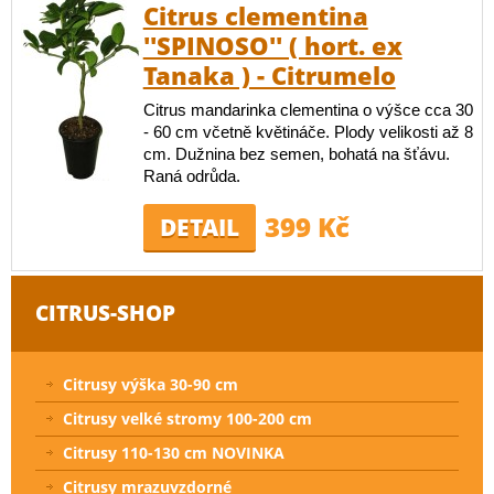
Citrus clementina
''SPINOSO'' ( hort. ex
Tanaka ) - Citrumelo
Citrus mandarinka clementina o výšce cca 30
- 60 cm včetně květináče. Plody velikosti až 8
cm. Dužnina bez semen, bohatá na šťávu.
Raná odrůda.
399 Kč
DETAIL
CITRUS-SHOP
Citrusy výška 30-90 cm
Citrusy velké stromy 100-200 cm
Citrusy 110-130 cm NOVINKA
Citrusy mrazuvzdorné