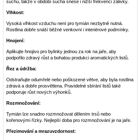
suchu, takže v období sucha snese i nižší frekvenci zálivky.
Vlhkost:
Vysoká vlhkost vzduchu není pro tymián nezbytně nutná.
Rostlina dobře snáší běžné venkovní i interiérové podmínky.
Hnojení:
Aplikujte hnojivo pro bylinky jednou za rok na jaře, aby
podpořilo zdravý růst a bohatou produkci aromatických listů.
Řez a údržba:
Odstraňujte odumřelé nebo poškozené větve, aby byla rostlina
zdravá a dobře prosvětlena. Pravidelné sbírání listů také
podporuje růst nových výhonků.
Rozmnožování:
Tymián lze snadno rozmnožovat dělením trsů nebo
kořenovými řízky. Nejlepší doba pro rozmnožování je na jaře.
Přezimování a mrazuvzdornost: