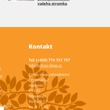
vašeho stromku
Kontakt
Tel: (+420) 774 721 757
info@citrus-shop.cz
í
Citrus shop zahradnictví
ky
Legionářů 2
Hodonín
í
695 01
Otevřeno:
Po-Pá 9-17
ko a EU
So 9-11:30