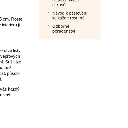
citrusů
Návod k pěstování
ke každé rostlině
25 cm. Roste
nteriéru ji
Odborné
poradenství
rstvé listy
a vepřových
í. Sušit lze
ma než
ost, působí
í.
 vás každý
do vaší