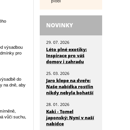
plodí
mého
NOVINKY
29. 07. 2026
řed výsadbou
Léto plné exotiky:
podmínky pro
Inspirace pro váš
domov i zahradu
25. 03. 2026
 výsadbě do
Jaro klepe na dveře:
y na dně, aby
Naše nabídka rostlin
nikdy nebyla bohatší
28. 01. 2026
Kaki - Tomel
umírněně,
ná vůči suchu,
japonský: Nyní v naší
nabídce