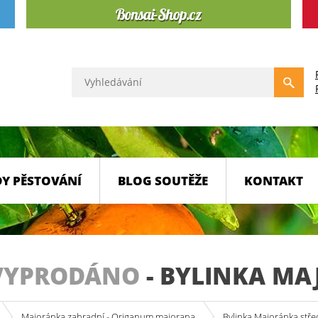
Y PĚSTOVÁNÍ
BLOG SOUTĚŽE
KONTAKT
VYPRODÁNO
-
BYLINKA MA
Majoránka zahradní - Origanum majorana
Bylinka Majoránka stře