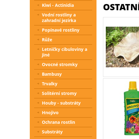
OSTATNÍ
Kiwi - Actinidia
Vodní rostliny a
zahradní jezírka
Popínavé rostliny
Růže
Letničky cibuloviny a
jiné
Ovocné stromky
Bambusy
Trvalky
Solitérní stromy
Houby - substráty
Hnojivo
Ochrana rostlin
Substráty