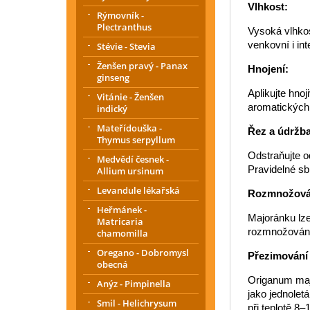
Vlhkost:
Rýmovník -
Plectranthus
Vysoká vlhkos
venkovní i in
Stévie - Stevia
Ženšen pravý - Panax
Hnojení:
ginseng
Aplikujte hnoj
Vitánie - Ženšen
aromatických 
indický
Mateřídouška -
Řez a údržba
Thymus serpyllum
Odstraňujte o
Medvědí česnek -
Pravidelné sb
Allium ursinum
Levandule lékařská
Rozmnožová
Heřmánek -
Majoránku lze
Matricaria
rozmnožování 
chamomilla
Oregano - Dobromysl
Přezimování
obecná
Origanum maj
Anýz - Pimpinella
jako jednolet
Smil - Helichrysum
při teplotě 8