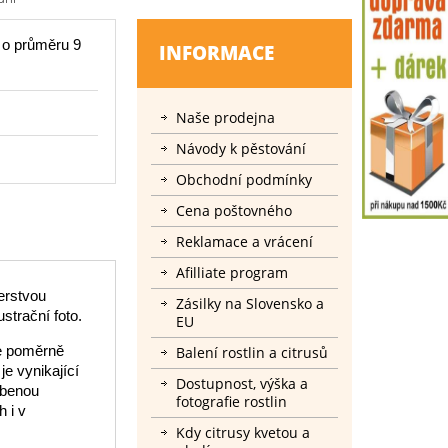
 o průměru 9
INFORMACE
Naše prodejna
Návody k pěstování
Obchodní podmínky
Cena poštovného
Reklamace a vrácení
Afilliate program
čerstvou
Zásilky na Slovensko a
strační foto.
EU
je poměrně
Balení rostlin a citrusů
e vynikající
Dostupnost, výška a
líbenou
fotografie rostlin
 i v
Kdy citrusy kvetou a