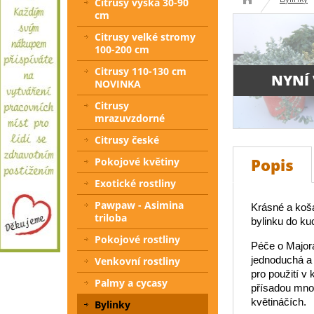
Citrusy výška 30-90
cm
Citrusy velké stromy
100-200 cm
Citrusy 110-130 cm
NYNÍ
NOVINKA
Citrusy
mrazuvzdorné
Citrusy české
Popis
Pokojové květiny
Exotické rostliny
Pawpaw - Asimina
Krásné a koša
triloba
bylinku do ku
Pokojové rostliny
Péče o Major
jednoduchá a 
Venkovní rostliny
pro použití v
Palmy a cycasy
přísadou mno
květináčích.
Bylinky