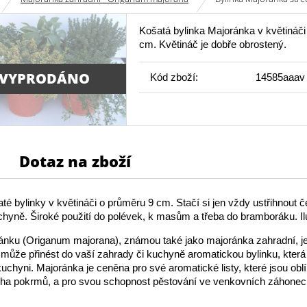
Košatá bylinka Majoránka v květináči
cm. Květináč je dobře obrostený.
 VYPRODÁNO
Kód zboží:
14585aaav
Dotaz na zboží
té bylinky v květináči o průměru 9 cm. Stačí si jen vždy ustřihnout 
chyně. Široké použití do polévek, k masům a třeba do bramboráku. Ilu
ánku (Origanum majorana), známou také jako majoránka zahradní, 
může přinést do vaší zahrady či kuchyně aromatickou bylinku, která j
 kuchyni. Majoránka je ceněna pro své aromatické listy, které jsou ob
ha pokrmů, a pro svou schopnost pěstování ve venkovních záhonech