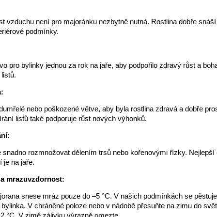
t vzduchu není pro majoránku nezbytně nutná. Rostlina dobře snáš
teriérové podmínky.
ivo pro bylinky jednou za rok na jaře, aby podpořilo zdravý růst a boh
listů.
:
dumřelé nebo poškozené větve, aby byla rostlina zdravá a dobře pro
írání listů také podporuje růst nových výhonků.
ní:
 snadno rozmnožovat dělením trsů nebo kořenovými řízky. Nejlepší
je na jaře.
 a mrazuvzdornost:
orana snese mráz pouze do –5 °C. V našich podmínkách se pěstuje 
á bylinka. V chráněné poloze nebo v nádobě přesuňte na zimu do svět
–12 °C. V zimě zálivku výrazně omezte.