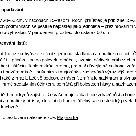
a opadávání:
 20–50 cm, v nádobách 15–40 cm. Roční přírůstek je přibližně 15–
ich podmínkách se pěstuje nejčastěji jako jednoletá – přezimováním v i
jako vytrvalou. V přirozeném prostředí dorůstá až 60 cm.
acování listů:
oblíbené kuchyňské koření s jemnou, sladkou a aromatickou chutí. Če
ější – přidávají se do polévek, omáček, uzenin, nádivek, drůbežích 
or i luštěnin. Teplem ztrácí aroma, proto přidávejte až na konci vařen
a tmavém místě – sušením si majoránka zachovává výraznější aro
ji také zmrazit. Léčivě podporuje trávení, zmírňuje nadýmání a plynat
a mírně sedativním účinkem, pomáhá při bolestech hlavy a nachlazen
ěchto pokynů zajistíte, že vaše majoránka bude zdravě růst a bude
i aromatickými listy, které přidají nejen účelný, ale i estetický prvek 
 kuchyně.
í o pěstování naleznete zde:
Majoránka