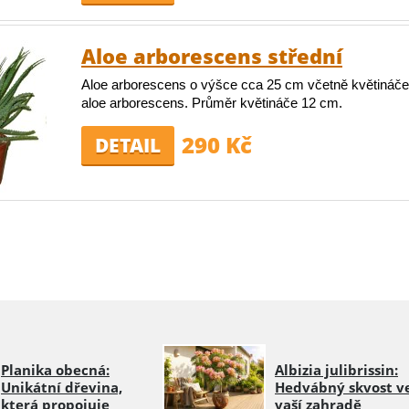
Aloe arborescens střední
Aloe arborescens o výšce cca 25 cm včetně květináče.
aloe arborescens. Průměr květináče 12 cm.
290 Kč
DETAIL
Planika obecná:
Albizia julibrissin:
Unikátní dřevina,
Hedvábný skvost v
která propojuje
vaší zahradě