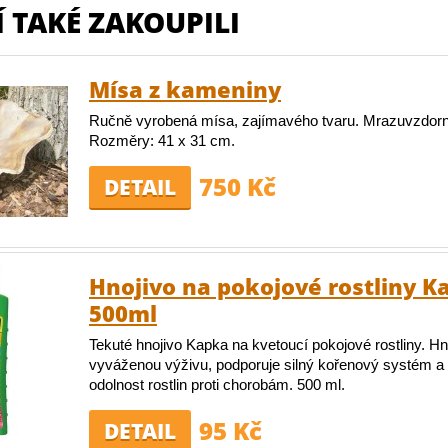
 TAKÉ ZAKOUPILI
Mísa z kameniny
Ručně vyrobená mísa, zajímavého tvaru. Mrazuvzdor
Rozměry: 41 x 31 cm.
750 Kč
DETAIL
Hnojivo na pokojové rostliny K
500ml
Tekuté hnojivo Kapka na kvetoucí pokojové rostliny. Hn
vyváženou výživu, podporuje silný kořenový systém a
odolnost rostlin proti chorobám. 500 ml.
95 Kč
DETAIL