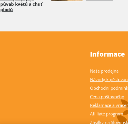
půvab květů a chuť
plodů
Informace
Naše prodejna
Návody k pěstován
Obchodní podmín
Cena poštovného
Reklamace a vrácen
Afilliate program
Zásilky na Slovens