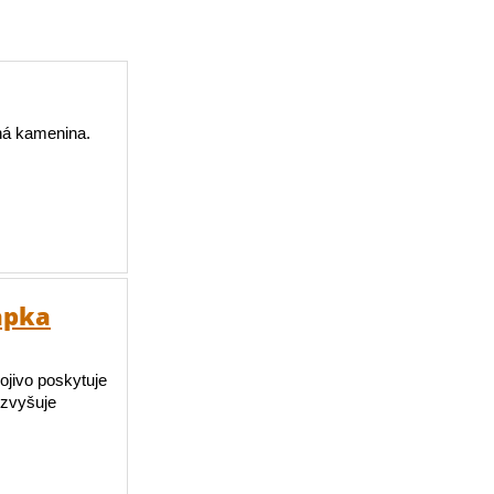
ná kamenina.
apka
ojivo poskytuje
 zvyšuje