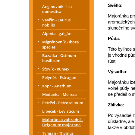
Světlo:
Angínovník - Iris
domestica
Majoránka pre
Vavřín - Laurus
aromatických l
nobilis
slunečního sv
Alpinia - galgán
Půda:
Migrénovník - Iboza
species
Této bylince 
je vhodné půd
Bazalka - Ocimum
basilicum
růst.
Šťovík - Rumex
Výsadba:
Pelyněk - Estragon
Majoránku lze
Kopr - Anethum
volné půdy ne
Meduňka - Melissa
se předešlo s
Petržel - Petroselinum
Zálivka:
Libeček - Levisticum
Po výsadbě za
Majoránka zahradní -
důkladně, ale
Origanum majorana
takže v obdob
Tymián - Thymus