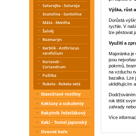
Saturejka - Satureja
Výška, růst 
Svatolína - Santolina
Dorůstá výšky
Máta - Mentha
rychle. V naš
Šalvěj
lze pěstovat 
Rozmarýn
Využití a zpr
Kerblík - Anthriscus
cerefolium
Majoránka je 
jsou nejvoňav
Koriandr -
pokrmů, bramb
Coriandrum
na vzduchu n
Pažitka
bazalka. Lze 
Rukola - Roketa setá
uklidňujícím 
Masožravé rostliny
Dodržováním t
rok těšit svým
Kaktusy a sukulenty
zahrady nebo
Rakytník řešetlákový
Více informac
Kaki - Tomel japonský
Ovocné keře