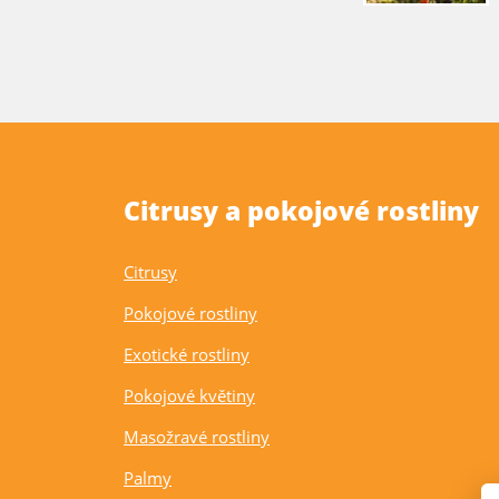
Citrusy a pokojové rostliny
Citrusy
Pokojové rostliny
Exotické rostliny
Pokojové květiny
Masožravé rostliny
Palmy