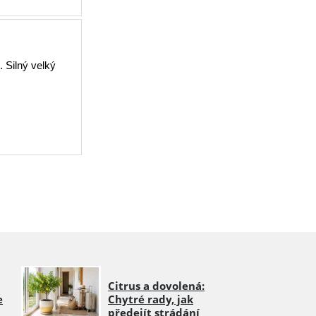
 Silný velký
Citrus a dovolená:
e
Chytré rady, jak
předejít strádání