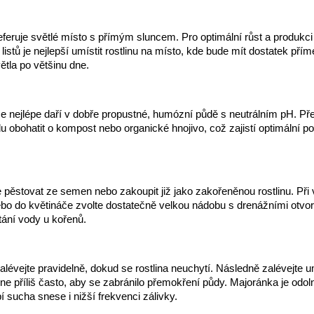
feruje světlé místo s přímým sluncem. Pro optimální růst a produkci
istů je nejlepší umístit rostlinu na místo, kde bude mít dostatek pří
ětla po většinu dne.
se nejlépe daří v dobře propustné, humózní půdě s neutrálním pH. P
u obohatit o kompost nebo organické hnojivo, což zajistí optimální 
 pěstovat ze semen nebo zakoupit již jako zakořeněnou rostlinu. Při
bo do květináče zvolte dostatečně velkou nádobu s drenážními otvor
tání vody u kořenů.
lévejte pravidelně, dokud se rostlina neuchytí. Následně zalévejte 
 ne příliš často, aby se zabránilo přemokření půdy. Majoránka je odol
í sucha snese i nižší frekvenci zálivky.