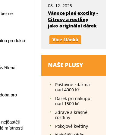
08. 12. 2025
Vánoce plné exotiky -
í běžné
Citrusy a rostliny
jako originální dárek
Více článků
atou produkci
NAŠE PLUSY
světlena.
Poštovné zdarma
nad 4000 Kč
 doba pro
Dárek při nákupu
nad 1500 kč
Zdravé a krásné
rostliny
nejčastěji
Pokojové květiny
lé místnosti
Největší výběr