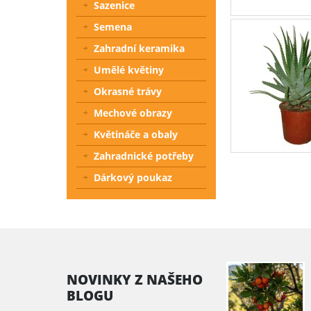
Sazenice
Semena
Zahradní keramika
Umělé květiny
Okrasné trávy
Mechové obrazy
Květináče a obaly
Zahradnické potřeby
Dárkový poukaz
NOVINKY Z NAŠEHO
BLOGU