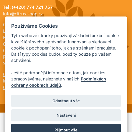
Tel: (+420) 774 721 757
info@citrus-shop.cz
Citrus shop zahradnictví
Používáme Cookies
Legionářů 2
Tyto webové stránky používají základní funkční cookie
Hodonín
k zajištění svého správného fungování a sledovací
695 01
cookie k pochopení toho, jak se stránkami pracujete.
Otevřeno:
Další typy cookies budou použity pouze po vašem
Po-Pá 9-17
schválení.
So 9-11:30
Ještě podrobnější informace o tom, jak cookies
Ochrana osobních údajů
zpracováváme, naleznete v našich
Podmínkách
Informace ÚKZÚZ
ochrany osobních údajů
.
Cookies
Odmítnout vše
Nastavení
© 2026 Citrus-shop.cz -
Partnerský
Přijmout vše
program