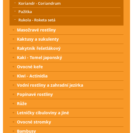
Koriandr - Coriandrum
Pažitka
Rukola - Roketa setá
Masožravé rostliny
Kaktusy a sukulenty
Rakytník řešetlákový
Kaki - Tomel japonský
Ovocné keře
Kiwi - Actinidia
Vodní rostliny a zahradní jezírka
Popínavé rostliny
Růže
Letničky cibuloviny a jiné
Ovocné stromky
Bambusy