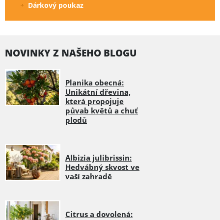
Dárkový poukaz
NOVINKY Z NAŠEHO BLOGU
Planika obecná:
Unikátní dřevina,
která propojuje
půvab květů a chuť
plodů
Albizia julibrissin:
Hedvábný skvost ve
vaší zahradě
Citrus a dovolená: