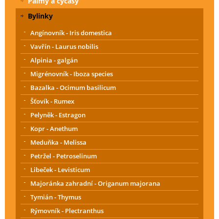
Palmy a cycasy
Bylinky
Angínovník - Iris domestica
Vavřín - Laurus nobilis
Alpinia - galgán
Migrénovník - Iboza species
Bazalka - Ocimum basilicum
Šťovík - Rumex
Pelyněk - Estragon
Kopr - Anethum
Meduňka - Melissa
Petržel - Petroselinum
Libeček - Levisticum
Majoránka zahradní - Origanum majorana
Tymián - Thymus
Rýmovník - Plectranthus