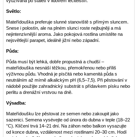
využívaná po staletí v lidovém léčitelství.
Světlo:
Mateřídouška preferuje slunné stanoviště s přímým sluncem.
Snese i polostín, ale na plném slunci roste nejbujněji a má
nejintenzivnější aroma. Jako pokojová rostlina umístěte na
nejsvětlejší parapet, ideálně jižní nebo západní.
Půda:
Půda musí být lehká, dobře propustná a chudší –
mateřídouška nesnáší těžkou, přemokřenou nebo příliš
výživnou půdu. Vhodná je písčitá nebo kamenitá půda s
neutrálním až mírně alkalickým pH (6,5–7,5). Při pěstování v
nádobě použijte zahradnický substrát s přídavkem písku nebo
perlitu a drenážní vrstvou na dně.
Výsadba:
Mateřídoušku lze pěstovat ze semen nebo zakoupit jako
sazenici. Semena vysévejte od února do dubna v teple (18–22
°C). Klíčení trvá 14–21 dní. Na záhon nebo balkon vysazujte
od konce dubna, vzdálenost mezi rostlinami 20–30 cm. Hodí