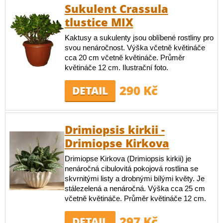
Sukulent Crassula
tlustice MIX
Kaktusy a sukulenty jsou oblíbené rostliny pro
svou nenáročnost. Výška včetně květináče
cca 20 cm včetně květináče. Průměr
květináče 12 cm. Ilustrační foto.
290 Kč
DETAIL
Drimiopsis kirkii -
Drimiopse Kirkova
Drimiopse Kirkova (Drimiopsis kirkii) je
nenáročná cibulovitá pokojová rostlina se
skvrnitými listy a drobnými bílými květy. Je
stálezelená a nenáročná. Výška cca 25 cm
včetně květináče. Průměr květináče 12 cm.
297 Kč
DETAIL