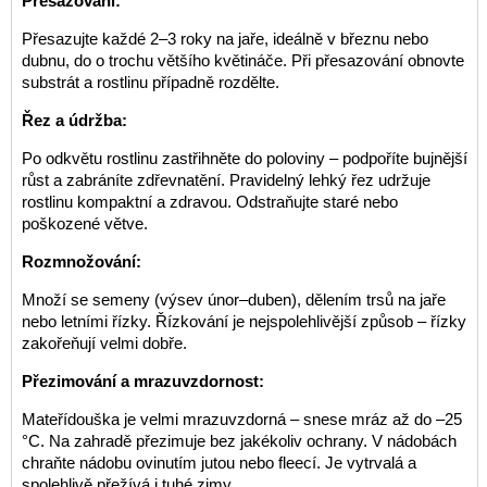
Přesazování:
Přesazujte každé 2–3 roky na jaře, ideálně v březnu nebo
dubnu, do o trochu většího květináče. Při přesazování obnovte
substrát a rostlinu případně rozdělte.
Řez a údržba:
Po odkvětu rostlinu zastřihněte do poloviny – podpoříte bujnější
růst a zabráníte zdřevnatění. Pravidelný lehký řez udržuje
rostlinu kompaktní a zdravou. Odstraňujte staré nebo
poškozené větve.
Rozmnožování:
Množí se semeny (výsev únor–duben), dělením trsů na jaře
nebo letními řízky. Řízkování je nejspolehlivější způsob – řízky
zakořeňují velmi dobře.
Přezimování a mrazuvzdornost:
Mateřídouška je velmi mrazuvzdorná – snese mráz až do –25
°C. Na zahradě přezimuje bez jakékoliv ochrany. V nádobách
chraňte nádobu ovinutím jutou nebo fleecí. Je vytrvalá a
spolehlivě přežívá i tuhé zimy.