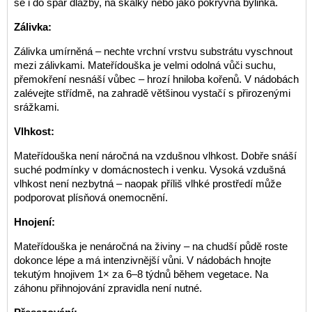
se i do spár dlažby, na skalky nebo jako pokryvná bylinka.
Zálivka:
Zálivka umírněná – nechte vrchní vrstvu substrátu vyschnout
mezi zálivkami. Mateřídouška je velmi odolná vůči suchu,
přemokření nesnáší vůbec – hrozí hniloba kořenů. V nádobách
zalévejte střídmě, na zahradě většinou vystačí s přirozenými
srážkami.
Vlhkost:
Mateřídouška není náročná na vzdušnou vlhkost. Dobře snáší
suché podmínky v domácnostech i venku. Vysoká vzdušná
vlhkost není nezbytná – naopak příliš vlhké prostředí může
podporovat plísňová onemocnění.
Hnojení:
Mateřídouška je nenáročná na živiny – na chudší půdě roste
dokonce lépe a má intenzivnější vůni. V nádobách hnojte
tekutým hnojivem 1× za 6–8 týdnů během vegetace. Na
záhonu přihnojování zpravidla není nutné.