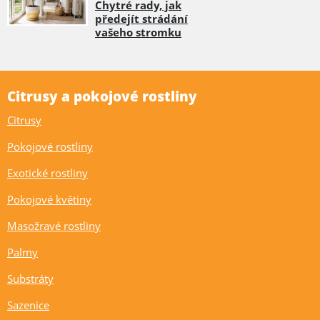
Chytré rady, jak
předejít strádání
vašeho stromku
Citrusy a pokojové rostliny
Citrusy
Pokojové rostliny
Exotické rostliny
Pokojové květiny
Masožravé rostliny
Palmy
Substráty
Sazenice