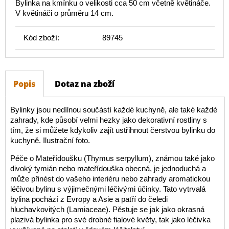
Bylinka na kmínku o velikosti cca 50 cm včetně květináče.
V květináči o průměru 14 cm.
Kód zboží:
89745
Popis
Dotaz na zboží
Bylinky jsou nedílnou součástí každé kuchyně, ale také každé
zahrady, kde působí velmi hezky jako dekorativní rostliny s
tím, že si můžete kdykoliv zajít ustřihnout čerstvou bylinku do
kuchyně. Ilustrační foto.
Péče o Mateřídoušku (Thymus serpyllum), známou také jako
divoký tymián nebo mateřídouška obecná, je jednoduchá a
může přinést do vašeho interiéru nebo zahrady aromatickou
léčivou bylinu s výjimečnými léčivými účinky. Tato vytrvalá
bylina pochází z Evropy a Asie a patří do čeledi
hluchavkovitých (Lamiaceae). Pěstuje se jak jako okrasná
plazivá bylinka pro své drobné fialové květy, tak jako léčivka