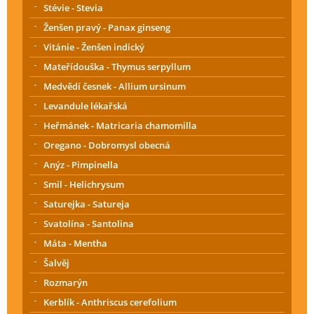
Stévie - Stevia
Ženšen pravý - Panax ginseng
Vitánie - Ženšen indický
Mateřídouška - Thymus serpyllum
Medvědí česnek - Allium ursinum
Levandule lékařská
Heřmánek - Matricaria chamomilla
Oregano - Dobromysl obecná
Anýz - Pimpinella
Smil - Helichrysum
Saturejka - Satureja
Svatolína - Santolina
Máta - Mentha
Šalvěj
Rozmarýn
Kerblík - Anthriscus cerefolium