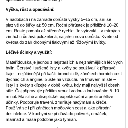
Výška, růst a opadávání:
V nádobách i na zahradě dorůstá výšky 5–15 cm, šíří se
plazivě do šířky až 50 cm. Roční přírůstek je přibližně 10–20
cm. Roste pomalu až středně rychle. Je vytrvalá – v mírných
zimách zůstává polozelená, na jaře znovu obrůstá. Kvete od
května do září drobnými fialovými až růžovými kvítky.
Léčivé účinky a využití:
Mateřídouška je jednou z nejstarších a nejznámějších léčivých
bylin. Čerstvé i sušené listy a květy se používají k přípravě
čaje – nejúčinnější při kašli, bronchitidě, zánětech horních cest
dýchacích a angíně. Sušte na vzduchu na tmavém místě –
listy i s květy sklízejte v době květu, kdy mají nejvyšší obsah
silic. Čaj připravujte přelitím vroucí vodou a louhováním 5–10
minut. Má silné antiseptické, expektorační a protizánětlivé
účinky. Podporuje trávení, zmírňuje nadýmání a křeče.
Používá se i při zánětech močových cest a jako přírodní
desinfekce. V kuchyni se přidává do polévek, omáček,
marinád a masa podobně jako tymián.