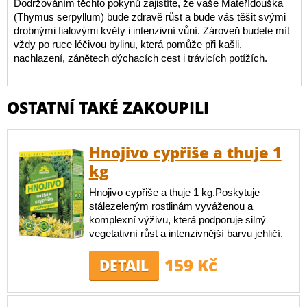
Dodržováním těchto pokynů zajistíte, že vaše Mateřídouška
(Thymus serpyllum) bude zdravě růst a bude vás těšit svými
drobnými fialovými květy i intenzivní vůní. Zároveň budete mít
vždy po ruce léčivou bylinu, která pomůže při kašli,
nachlazení, zánětech dýchacích cest i trávicích potížích.
OSTATNÍ TAKÉ ZAKOUPILI
Hnojivo cypřiše a thuje 1
kg
Hnojivo cypřiše a thuje 1 kg.Poskytuje
stálezeleným rostlinám vyváženou a
komplexní výživu, která podporuje silný
vegetativní růst a intenzivnější barvu jehličí.
159 Kč
DETAIL