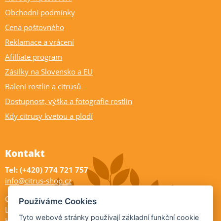
Obchodní podmínky
Cena poštovného
Reklamace a vrácení
Afilliate program
Zásilky na Slovensko a EU
Balení rostlin a citrusů
Dostupnost, výška a fotografie rostlin
Kdy citrusy kvetou a plodí
Kontakt
Tel: (+420) 774 721 757
info@citrus-shop.cz
Citrus shop zahradnictví
Používáme Cookies
Legionářů 2
Tyto webové stránky používají základní funkční cookie
Hodonín