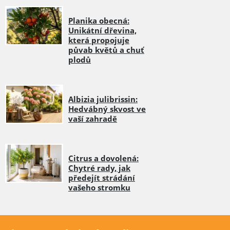
Planika obecná:
Unikátní dřevina,
která propojuje
půvab květů a chuť
plodů
Albizia julibrissin:
Hedvábný skvost ve
vaší zahradě
Citrus a dovolená:
Chytré rady, jak
předejít strádání
vašeho stromku