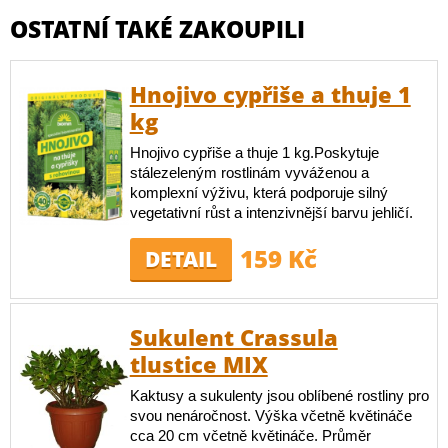
OSTATNÍ TAKÉ ZAKOUPILI
Hnojivo cypřiše a thuje 1
kg
Hnojivo cypřiše a thuje 1 kg.Poskytuje
stálezeleným rostlinám vyváženou a
komplexní výživu, která podporuje silný
vegetativní růst a intenzivnější barvu jehličí.
159 Kč
DETAIL
Sukulent Crassula
tlustice MIX
Kaktusy a sukulenty jsou oblíbené rostliny pro
svou nenáročnost. Výška včetně květináče
cca 20 cm včetně květináče. Průměr