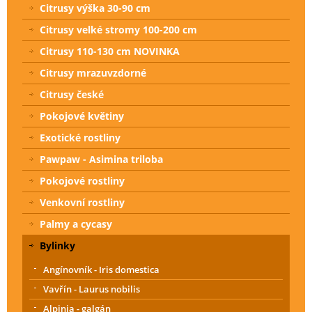
Citrusy výška 30-90 cm
Citrusy velké stromy 100-200 cm
Citrusy 110-130 cm NOVINKA
Citrusy mrazuvzdorné
Citrusy české
Pokojové květiny
Exotické rostliny
Pawpaw - Asimina triloba
Pokojové rostliny
Venkovní rostliny
Palmy a cycasy
Bylinky
Angínovník - Iris domestica
Vavřín - Laurus nobilis
Alpinia - galgán