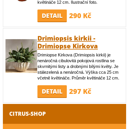
květináče 12 cm. Ilustrační foto.
290 Kč
DETAIL
Drimiopsis kirkii -
Drimiopse Kirkova
Drimiopse Kirkova (Drimiopsis kirkii) je
nenáročná cibulovitá pokojová rostlina se
skvrnitými listy a drobnými bílými květy. Je
stálezelená a nenáročná. Výška cca 25 cm
včetně květináče. Průměr květináče 12 cm.
297 Kč
DETAIL
CITRUS-SHOP