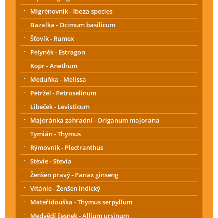
Migrénovník - Iboza species
Bazalka - Ocimum basilicum
Šťovík - Rumex
Pelyněk - Estragon
Kopr - Anethum
Meduňka - Melissa
Petržel - Petroselinum
Libeček - Levisticum
Majoránka zahradní - Origanum majorana
Tymián - Thymus
Rýmovník - Plectranthus
Stévie - Stevia
Ženšen pravý - Panax ginseng
Vitánie - Ženšen indický
Mateřídouška - Thymus serpyllum
Medvědí česnek - Allium ursinum