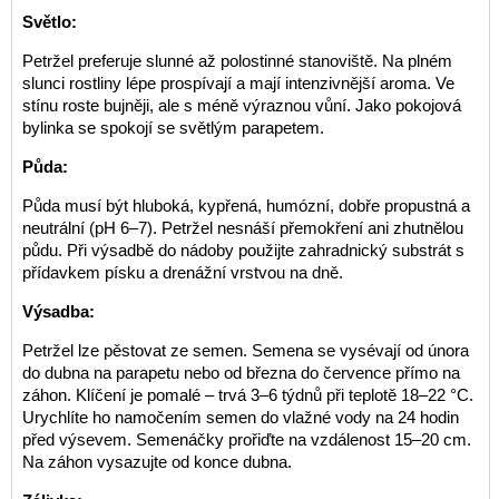
Světlo:
Petržel preferuje slunné až polostinné stanoviště. Na plném
slunci rostliny lépe prospívají a mají intenzivnější aroma. Ve
stínu roste bujněji, ale s méně výraznou vůní. Jako pokojová
bylinka se spokojí se světlým parapetem.
Půda:
Půda musí být hluboká, kypřená, humózní, dobře propustná a
neutrální (pH 6–7). Petržel nesnáší přemokření ani zhutnělou
půdu. Při výsadbě do nádoby použijte zahradnický substrát s
přídavkem písku a drenážní vrstvou na dně.
Výsadba:
Petržel lze pěstovat ze semen. Semena se vysévají od února
do dubna na parapetu nebo od března do července přímo na
záhon. Klíčení je pomalé – trvá 3–6 týdnů při teplotě 18–22 °C.
Urychlíte ho namočením semen do vlažné vody na 24 hodin
před výsevem. Semenáčky prořiďte na vzdálenost 15–20 cm.
Na záhon vysazujte od konce dubna.