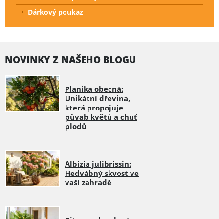
Dárkový poukaz
NOVINKY Z NAŠEHO BLOGU
Planika obecná:
Unikátní dřevina,
která propojuje
půvab květů a chuť
plodů
Albizia julibrissin:
Hedvábný skvost ve
vaší zahradě