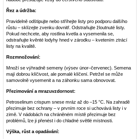
Řez a údržba:
Pravidelně odštipujte nebo stříhejte listy pro podporu dalšího
růstu – sklízejte zvenku dovnitř. Odstraňujte žloutnuté listy.
Pokud nechcete, aby rostlina kvetla a vysemenila se,
odstraňujte kvěnté lodyhy hned v zárodku – kvetením ztrácí
listy na kvalitě.
Rozmnožování:
Množí se výhradně semeny (výsev únor–červenec). Semena
mají dobrou klíčivost, ale pomalé klíčení. Petržel se může
samovolně vysemenit a na záhonku sama obnovovat.
Přezimování a mrazuvzdornost:
Petroselinum crispum snese mráz až do –15 °C. Na zahradě
přezimuje bez ochrany – v prvním roce si uchovává listy i v
zimě. V nádobách na chráněném místě přezimuje bez
problémů, lze ji přenést i do chladné světlé místnosti.
Výška, růst a opadávání: