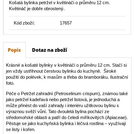
Košatá bylinka petržel v květináči o průměru 12 cm.
Květináč je dobře obrostený.
Kód zboží:
17657
Popis
Dotaz na zboží
Krásné a košaté bylinky v květináči o průměru 12 cm. Stačí si
jen vždy ustřihnout čerstvou bylinku do kuchyně. Široké
použití do polévek, k masům a třeba do bramboráku. Ilustrační
foto.
Péče o Petržel zahradní (Petroselinum crispum), známou také
jako petržel kadeřavá nebo petržel listová, je jednoduchá a
může přinést do vaší zahrady i interiéru užitkovou bylinu s
výraznou svěží vůní. Tato dvouletá bylina pochází ze
středomořské oblasti a patří do čeledi miříkovitých (Apiaceae).
Pěstuje se jako kuchyňská bylinka i léčivá rostlina – využívají
se listy i kořen.