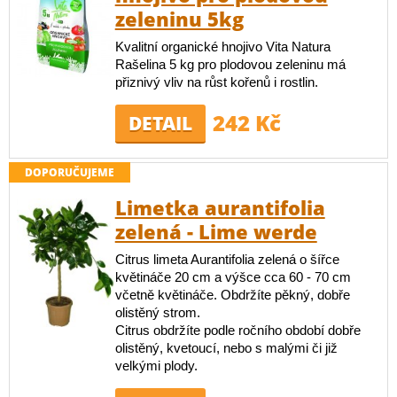
zeleninu 5kg
Kvalitní organické hnojivo Vita Natura
Rašelina 5 kg pro plodovou zeleninu má
přiznivý vliv na růst kořenů i rostlin.
242 Kč
DETAIL
DOPORUČUJEME
Limetka aurantifolia
zelená - Lime werde
Citrus limeta Aurantifolia zelená o šířce
květináče 20 cm a výšce cca 60 - 70 cm
včetně květináče. Obdržíte pěkný, dobře
olistěný strom.
Citrus obdržíte podle ročního období dobře
olistěný, kvetoucí, nebo s malými či již
velkými plody.