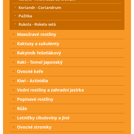
Koriandr - Coriandrum
Pažitka
Rukola - Roketa setá
Masožravé rostliny
Kaktusy a sukulenty
Rakytník řešetlákový
Kaki - Tomel japonský
Ovocné keře
Kiwi - Actinidia
Vodní rostliny a zahradní jezírka
Popínavé rostliny
Růže
Letničky cibuloviny a jiné
Ovocné stromky