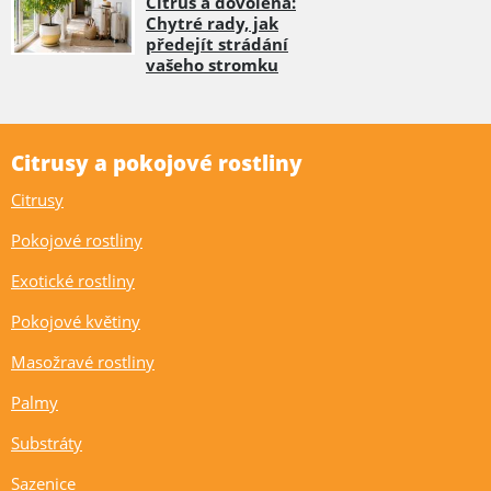
Citrus a dovolená:
Chytré rady, jak
předejít strádání
vašeho stromku
Citrusy a pokojové rostliny
Citrusy
Pokojové rostliny
Exotické rostliny
Pokojové květiny
Masožravé rostliny
Palmy
Substráty
Sazenice