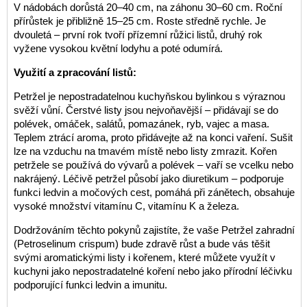
V nádobách dorůstá 20–40 cm, na záhonu 30–60 cm. Roční
přírůstek je přibližně 15–25 cm. Roste středně rychle. Je
dvouletá – první rok tvoří přízemní růžici listů, druhý rok
vyžene vysokou květní lodyhu a poté odumírá.
Využití a zpracování listů:
Petržel je nepostradatelnou kuchyňskou bylinkou s výraznou
svěží vůní. Čerstvé listy jsou nejvoňavější – přidávají se do
polévek, omáček, salátů, pomazánek, ryb, vajec a masa.
Teplem ztrácí aroma, proto přidávejte až na konci vaření. Sušit
lze na vzduchu na tmavém místě nebo listy zmrazit. Kořen
petržele se používá do vývarů a polévek – vaří se vcelku nebo
nakrájený. Léčivě petržel působí jako diuretikum – podporuje
funkci ledvin a močových cest, pomáhá při zánětech, obsahuje
vysoké množství vitamínu C, vitamínu K a železa.
Dodržováním těchto pokynů zajistíte, že vaše Petržel zahradní
(Petroselinum crispum) bude zdravě růst a bude vás těšit
svými aromatickými listy i kořenem, které můžete využít v
kuchyni jako nepostradatelné koření nebo jako přírodní léčivku
podporující funkci ledvin a imunitu.