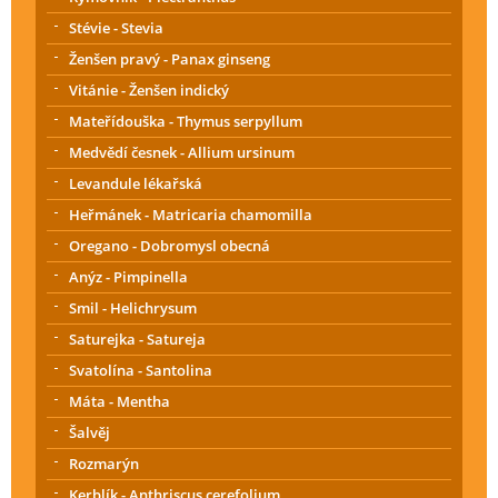
Stévie - Stevia
Ženšen pravý - Panax ginseng
Vitánie - Ženšen indický
Mateřídouška - Thymus serpyllum
Medvědí česnek - Allium ursinum
Levandule lékařská
Heřmánek - Matricaria chamomilla
Oregano - Dobromysl obecná
Anýz - Pimpinella
Smil - Helichrysum
Saturejka - Satureja
Svatolína - Santolina
Máta - Mentha
Šalvěj
Rozmarýn
Kerblík - Anthriscus cerefolium