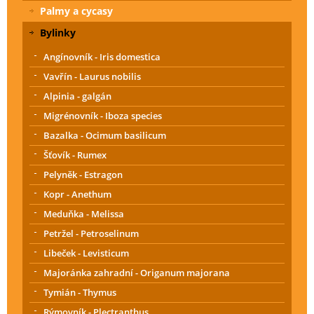
Palmy a cycasy
Bylinky
Angínovník - Iris domestica
Vavřín - Laurus nobilis
Alpinia - galgán
Migrénovník - Iboza species
Bazalka - Ocimum basilicum
Šťovík - Rumex
Pelyněk - Estragon
Kopr - Anethum
Meduňka - Melissa
Petržel - Petroselinum
Libeček - Levisticum
Majoránka zahradní - Origanum majorana
Tymián - Thymus
Rýmovník - Plectranthus