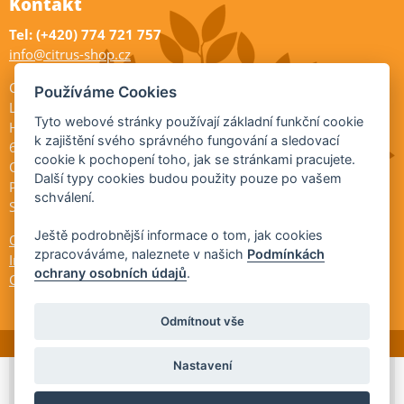
Kontakt
Tel: (+420) 774 721 757
info@citrus-shop.cz
Citrus shop zahradnictví
Používáme Cookies
Legionářů 2
Tyto webové stránky používají základní funkční cookie
Hodonín
k zajištění svého správného fungování a sledovací
695 01
cookie k pochopení toho, jak se stránkami pracujete.
Otevřeno:
Další typy cookies budou použity pouze po vašem
Po-Pá 9-17
schválení.
So 9-11:30
Ještě podrobnější informace o tom, jak cookies
Ochrana osobních údajů
zpracováváme, naleznete v našich
Podmínkách
Informace ÚKZÚZ
ochrany osobních údajů
.
Cookies
Odmítnout vše
Nastavení
© 2026 Citrus-shop.cz -
Partnerský