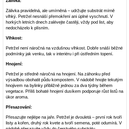
Zálivka:
Zálivka pravidelná, ale umírněná – udržujte substrát mírně
vlhký. Petržel nesnáší přemokření ani úplné vyschnutí. V
horkých letních dnech zalévejte častěji, vždy pod list, aby
nedocházelo k plísním.
Vlhkost:
Petržel není náročná na vzdušnou vlhkost. Dobře snáší běžné
podmínky jak venku, tak v interiéru i při ústředním topení.
Hnojení:
Petržel je středně náročná na hnojení. Na záhonku před
výsadbou obohatit půdu kompostem. V nádobě hnojte tekutým
hnojivem na bylinky přibližně jednou za dva týdny během
vegetace. Příliš bohaté hnojení dusíkem podporuje růst listů na
úkor aroma.
Přesazování:
Přesazujte nejlépe na jaře. Petržel je dvouletá – první rok tvoří
listy a kořen, druhý rok kvete a tvoří semena, poté odumírá. V
nádobě přesazujte vždy do čerstvého substrátu.