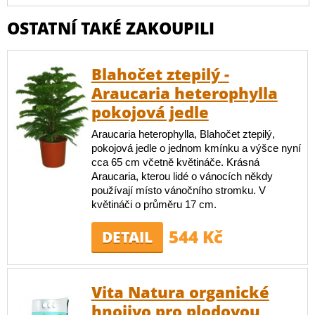
OSTATNÍ TAKÉ ZAKOUPILI
Blahočet ztepilý -
Araucaria heterophylla
pokojová jedle
Araucaria heterophylla, Blahočet ztepilý,
pokojová jedle o jednom kmínku a výšce nyní
cca 65 cm včetně květináče. Krásná
Araucaria, kterou lidé o vánocích někdy
používají místo vánočního stromku. V
květináči o průměru 17 cm.
544 Kč
DETAIL
Vita Natura organické
hnojivo pro plodovou