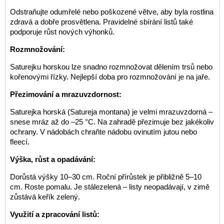
Odstraňujte odumřelé nebo poškozené větve, aby byla rostlina
zdravá a dobře prosvětlena. Pravidelné sbírání listů také
podporuje růst nových výhonků.
Rozmnožování:
Saturejku horskou lze snadno rozmnožovat dělením trsů nebo
kořenovými řízky. Nejlepší doba pro rozmnožování je na jaře.
Přezimování a mrazuvzdornost:
Saturejka horská (Satureja montana) je velmi mrazuvzdorná –
snese mráz až do –25 °C. Na zahradě přezimuje bez jakékoliv
ochrany. V nádobách chraňte nádobu ovinutím jutou nebo
fleecí.
Výška, růst a opadávání:
Dorůstá výšky 10–30 cm. Roční přírůstek je přibližně 5–10
cm. Roste pomalu. Je stálezelená – listy neopadávají, v zimě
zůstává keřík zelený.
Využití a zpracování listů: