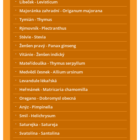
Libeček - Levisticum
Majoránka zahradní - Origanum majorana
Tymián - Thymus
Rýmovník - Plectranthus
Stévie - Stevia
Ženšen pravý - Panax ginseng
Vitánie - Ženšen indický
Mateřídouška - Thymus serpyllum
Medvědí česnek - Allium ursinum
Levandule lékařská
Heřmánek - Matricaria chamomilla
Oregano - Dobromysl obecná
Anýz - Pimpinella
Smil - Helichrysum
Saturejka - Satureja
Svatolína - Santolina