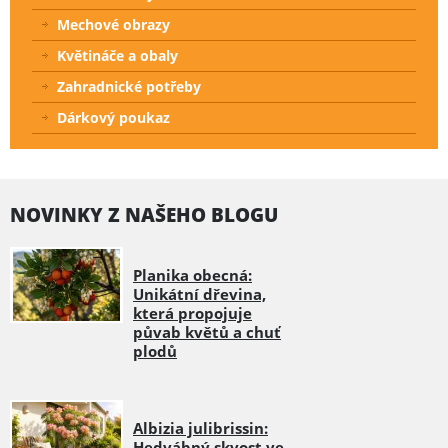
Mechové obrazy
Květináče a obaly
Zahradnické potřeby
Dárkový poukaz
NOVINKY Z NAŠEHO BLOGU
Planika obecná:
Unikátní dřevina,
která propojuje
půvab květů a chuť
plodů
Albizia julibrissin:
Hedvábný skvost ve