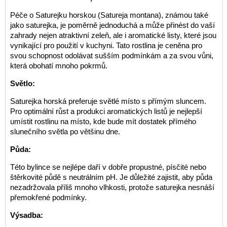
Péče o Saturejku horskou (Satureja montana), známou také
jako saturejka, je poměrně jednoduchá a může přinést do vaší
zahrady nejen atraktivní zeleň, ale i aromatické listy, které jsou
vynikající pro použití v kuchyni. Tato rostlina je ceněna pro
svou schopnost odolávat sušším podmínkám a za svou vůni,
která obohatí mnoho pokrmů.
Světlo:
Saturejka horská preferuje světlé místo s přímým sluncem.
Pro optimální růst a produkci aromatických listů je nejlepší
umístit rostlinu na místo, kde bude mít dostatek přímého
slunečního světla po většinu dne.
Půda:
Této bylince se nejlépe daří v dobře propustné, písčité nebo
štěrkovité půdě s neutrálním pH. Je důležité zajistit, aby půda
nezadržovala příliš mnoho vlhkosti, protože saturejka nesnáší
přemokřené podmínky.
Výsadba: