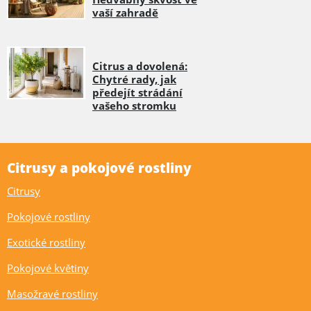
vaší zahradě
Citrus a dovolená:
Chytré rady, jak
předejít strádání
vašeho stromku
Citrusy a pokojové rostliny
Citrusy
Pokojové rostliny
Exotické rostliny
Pokojové květiny
Masožravé rostliny