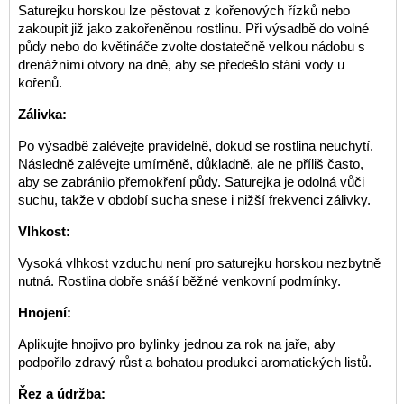
Saturejku horskou lze pěstovat z kořenových řízků nebo
zakoupit již jako zakořeněnou rostlinu. Při výsadbě do volné
půdy nebo do květináče zvolte dostatečně velkou nádobu s
drenážními otvory na dně, aby se předešlo stání vody u
kořenů.
Zálivka:
Po výsadbě zalévejte pravidelně, dokud se rostlina neuchytí.
Následně zalévejte umírněně, důkladně, ale ne příliš často,
aby se zabránilo přemokření půdy. Saturejka je odolná vůči
suchu, takže v období sucha snese i nižší frekvenci zálivky.
Vlhkost:
Vysoká vlhkost vzduchu není pro saturejku horskou nezbytně
nutná. Rostlina dobře snáší běžné venkovní podmínky.
Hnojení:
Aplikujte hnojivo pro bylinky jednou za rok na jaře, aby
podpořilo zdravý růst a bohatou produkci aromatických listů.
Řez a údržba: