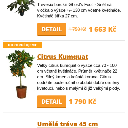
Trevesia burckii 'Ghost's Foot' - Sněžná
vločka o výšce +/- 130 cm včetně květináče.
Květináč šířka 27 cm.
1 663 Kč
DETAIL
1 750 Kč
DOPORUČUJEME
Citrus Kumquat
Velký citrus kumquat o výšce cca 70 - 100
cm včetně květináče. Průměr květináče 22
cm. Silný kmen a košatá koruna. Citrus
obdržíte podle ročního období dobře olistěný,
kvetoucí, nebo s malými či již velkými plody.
1 790 Kč
DETAIL
Umělá tráva 45 cm