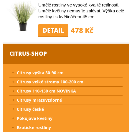
Umělé rostliny ve vysoké kvalitě reálnosti.
Umělé květiny nemusíte zalévat. Výška celé
rostliny i s květináčem 45 cm.
478 Kč
DETAIL
CITRUS-SHOP
Citrusy výška 30-90 cm
Citrusy velké stromy 100-200 cm
Citrusy 110-130 cm NOVINKA
Citrusy mrazuvzdorné
Citrusy české
Pokojové květiny
Exotické rostliny