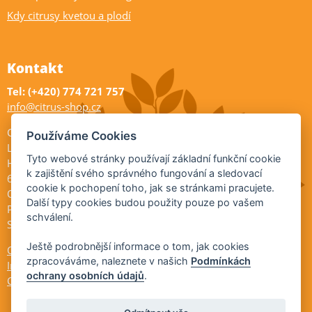
Kdy citrusy kvetou a plodí
Kontakt
Tel: (+420) 774 721 757
info@citrus-shop.cz
Citrus shop zahradnictví
Používáme Cookies
Legionářů 2
Tyto webové stránky používají základní funkční cookie
Hodonín
k zajištění svého správného fungování a sledovací
695 01
cookie k pochopení toho, jak se stránkami pracujete.
Otevřeno:
Další typy cookies budou použity pouze po vašem
Po-Pá 9-17
schválení.
So 9-11:30
Ještě podrobnější informace o tom, jak cookies
Ochrana osobních údajů
zpracováváme, naleznete v našich
Podmínkách
Informace ÚKZÚZ
ochrany osobních údajů
.
Cookies