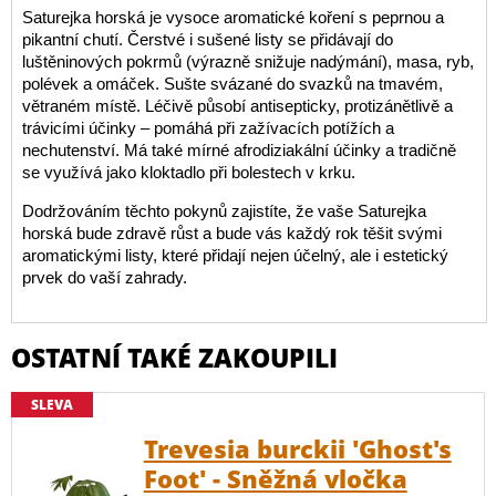
Saturejka horská je vysoce aromatické koření s peprnou a
pikantní chutí. Čerstvé i sušené listy se přidávají do
luštěninových pokrmů (výrazně snižuje nadýmání), masa, ryb,
polévek a omáček. Sušte svázané do svazků na tmavém,
větraném místě. Léčivě působí antisepticky, protizánětlivě a
trávicími účinky – pomáhá při zažívacích potížích a
nechutenství. Má také mírné afrodiziakální účinky a tradičně
se využívá jako kloktadlo při bolestech v krku.
Dodržováním těchto pokynů zajistíte, že vaše Saturejka
horská bude zdravě růst a bude vás každý rok těšit svými
aromatickými listy, které přidají nejen účelný, ale i estetický
prvek do vaší zahrady.
OSTATNÍ TAKÉ ZAKOUPILI
SLEVA
Trevesia burckii 'Ghost's
Foot' - Sněžná vločka