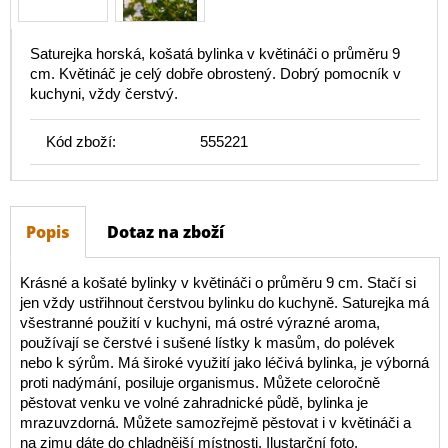
Saturejka horská, košatá bylinka v květináči o průměru 9
cm. Květináč je celý dobře obrostený. Dobrý pomocník v
kuchyni, vždy čerstvý.
Kód zboží:
555221
Popis
Dotaz na zboží
Krásné a košaté bylinky v květináči o průměru 9 cm. Stačí si
jen vždy ustřihnout čerstvou bylinku do kuchyně. Saturejka má
všestranné použití v kuchyni, má ostré výrazné aroma,
používají se čerstvé i sušené lístky k masům, do polévek
nebo k sýrům. Má široké využití jako léčivá bylinka, je výborná
proti nadýmání, posiluje organismus. Můžete celoročně
pěstovat venku ve volné zahradnické půdě, bylinka je
mrazuvzdorná. Můžete samozřejmě pěstovat i v květináči a
na zimu dáte do chladnější místnosti.
Ilustarční foto.