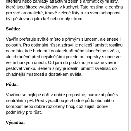
interiéru nebo zahrady atraktivní zeleň s aromatickými listy,
které jsou široce využívány v kuchyni. Tato rostlina je ceněna
pro své aromatické, tmavě zelené listy a za svou schopnost
být pěstována jako keř nebo malý strom.
Světlo:
Vavřín preferuje světlé místo s přímým sluncem, ale snese i
polostín. Pro optimální růst a zdraví je nejlepší umístit rostlinu
na místo, kde bude mít dostatek přímého slunečního světla,
ale chráněné před nejsilnějšími poledními paprsky slunce ve
velmi horkých dnech. Od jara do podzimu je možné vavřín
pěstovat venku. Během zimy je ideální umístit květináč do
chladnější místnosti s dostatkem světla.
Půda:
Vavřínu se nejlépe daří v dobře propustné, humózní půdě s
neutrálním pH. Před výsadbou je vhodné půdu obohatit o
kompost nebo dobře rozložený hnoj, což zajistí dobré
podmínky pro růst.
Výsadba: