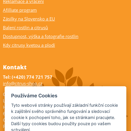
Reklamace a vrácení
Afilliate program
Zásilky na Slovensko a EU
Balení rostlin a citrusů
Dostupnost, výška a fotografie rostlin
Kdy citrusy kvetou a plodí
Kontakt
Tel: (+420) 774 721 757
info@citrus-shop.cz
Citrus shop zahradnictví
Používáme Cookies
Legionářů 2
Tyto webové stránky používají základní funkční cookie
Hodonín
k zajištění svého správného fungování a sledovací
695 01
cookie k pochopení toho, jak se stránkami pracujete.
Otevřeno:
Další typy cookies budou použity pouze po vašem
Po-Pá 9-17
schválení.