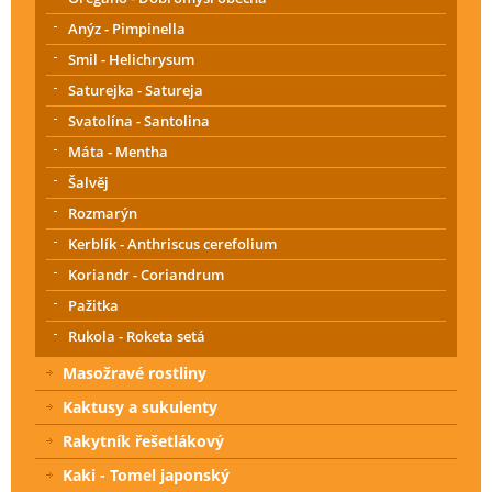
Anýz - Pimpinella
Smil - Helichrysum
Saturejka - Satureja
Svatolína - Santolina
Máta - Mentha
Šalvěj
Rozmarýn
Kerblík - Anthriscus cerefolium
Koriandr - Coriandrum
Pažitka
Rukola - Roketa setá
Masožravé rostliny
Kaktusy a sukulenty
Rakytník řešetlákový
Kaki - Tomel japonský