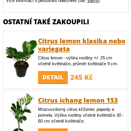
Více informací o pěstování naleznete zde:
Vavřín
OSTATNÍ TAKÉ ZAKOUPILI
Citrus lemon klasika nebo
variegata
Citrus lemon - výška rostliny +/- 25 cm
včetně květináče, průměr květináče 9 cm.
245 Kč
DETAIL
Citrus ichang lemon 153
Mrazuvzdorný citrus kříženec papedy a
pomela. Výška rostliny včetně květináče 30 -
60 cm včetně květináče.