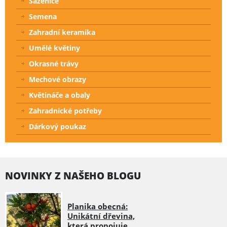
Sazenice
Semena
Zahradní keramika
Umělé květiny
Okrasné trávy
Mechové obrazy
Květináče a obaly
Zahradnické potřeby
Dárkový poukaz
NOVINKY Z NAŠEHO BLOGU
Planika obecná:
Unikátní dřevina,
která propojuje