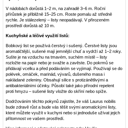
V nádobách dorůstá 1–2 m, na zahradě 3–6 m. Roční
přírůstek je přibližně 15–25 cm. Roste pomalu až středně
rychle. Je stálezelený – listy neopadávají. V přirozeném
prostředí dorůstá až 10 m.
Kuchyňské a léčivé využití listů:
Bobkový list se používá čerstvý i sušený. Čerstvé listy jsou
aromatičtější, sušené mají jemnější chuť a vydrží až 1–2 roky.
Sušte je na vzduchu na tmavém, suchém místě – listy
rozložte na papír nebo je svažte a zavěste. Do pokrmů se
přidávají vcelku a před podáváním se vyjímají. Používají se do
polévek, omáček, marinád, vývarů, dušeného masa i
nakládané zeleniny. Obsahují silice s protizánětlivými a
antibakteriálními účinky. Působí také jako přírodní repelent
proti hmyzu – sušené listy vložte do skříní nebo spíže.
Dodržováním těchto pokynů zajistíte, že váš Laurus nobilis
bude zdravě růst a bude vás těšit svými aromatickými listy,
které můžete využít v kuchyni nebo si jednoduše užívat jejich
přítomnost ve vašem prostředí.