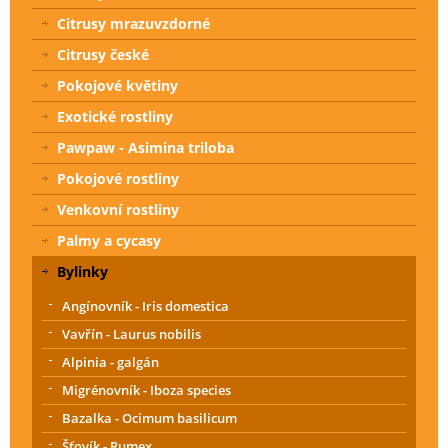
Citrusy mrazuvzdorné
Citrusy české
Pokojové květiny
Exotické rostliny
Pawpaw - Asimina triloba
Pokojové rostliny
Venkovní rostliny
Palmy a cycasy
Bylinky
Angínovník - Iris domestica
Vavřín - Laurus nobilis
Alpinia - galgán
Migrénovník - Iboza species
Bazalka - Ocimum basilicum
Šťovík - Rumex