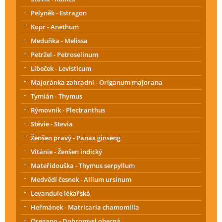
Pelyněk - Estragon
Kopr - Anethum
Meduňka - Melissa
Petržel - Petroselinum
Libeček - Levisticum
Majoránka zahradní - Origanum majorana
Tymián - Thymus
Rýmovník - Plectranthus
Stévie - Stevia
Ženšen pravý - Panax ginseng
Vitánie - Ženšen indický
Mateřídouška - Thymus serpyllum
Medvědí česnek - Allium ursinum
Levandule lékařská
Heřmánek - Matricaria chamomilla
Oregano - Dobromysl obecná