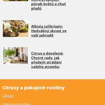
půvab květů a chuť
plodů
Albizia julibrissin:
Hedvábný skvost ve
vaší zahradě
Citrus a dovolená:
Chytré rady, jak
předejít strádání
vašeho stromku
Citrusy a pokojové rostliny
Citrusy
Pokojové rostliny