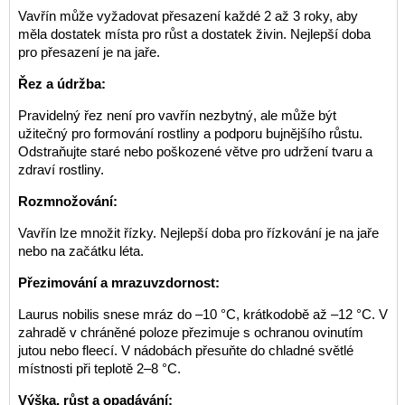
Vavřín může vyžadovat přesazení každé 2 až 3 roky, aby
měla dostatek místa pro růst a dostatek živin. Nejlepší doba
pro přesazení je na jaře.
Řez a údržba:
Pravidelný řez není pro vavřín nezbytný, ale může být
užitečný pro formování rostliny a podporu bujnějšího růstu.
Odstraňujte staré nebo poškozené větve pro udržení tvaru a
zdraví rostliny.
Rozmnožování:
Vavřín lze množit řízky. Nejlepší doba pro řízkování je na jaře
nebo na začátku léta.
Přezimování a mrazuvzdornost:
Laurus nobilis snese mráz do –10 °C, krátkodobě až –12 °C. V
zahradě v chráněné poloze přezimuje s ochranou ovinutím
jutou nebo fleecí. V nádobách přesuňte do chladné světlé
místnosti při teplotě 2–8 °C.
Výška, růst a opadávání: