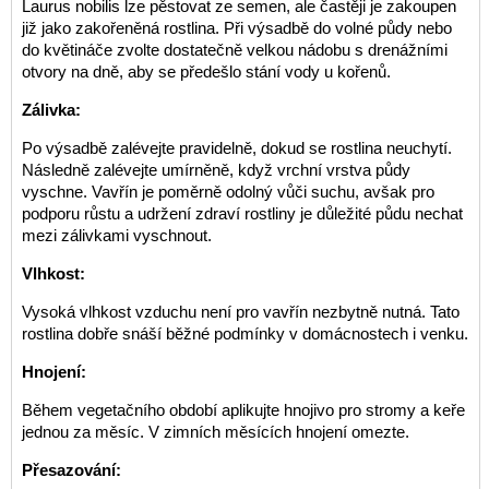
Laurus nobilis lze pěstovat ze semen, ale častěji je zakoupen
již jako zakořeněná rostlina. Při výsadbě do volné půdy nebo
do květináče zvolte dostatečně velkou nádobu s drenážními
otvory na dně, aby se předešlo stání vody u kořenů.
Zálivka:
Po výsadbě zalévejte pravidelně, dokud se rostlina neuchytí.
Následně zalévejte umírněně, když vrchní vrstva půdy
vyschne. Vavřín je poměrně odolný vůči suchu, avšak pro
podporu růstu a udržení zdraví rostliny je důležité půdu nechat
mezi zálivkami vyschnout.
Vlhkost:
Vysoká vlhkost vzduchu není pro vavřín nezbytně nutná. Tato
rostlina dobře snáší běžné podmínky v domácnostech i venku.
Hnojení:
Během vegetačního období aplikujte hnojivo pro stromy a keře
jednou za měsíc. V zimních měsících hnojení omezte.
Přesazování: