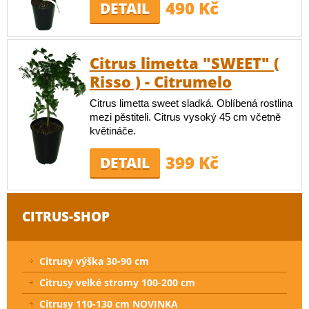
490 Kč
DETAIL
Citrus limetta "SWEET" (
Risso ) - Citrumelo
Citrus limetta sweet sladká. Oblíbená rostlina
mezi pěstiteli. Citrus vysoký 45 cm včetně
květináče.
399 Kč
DETAIL
CITRUS-SHOP
Citrusy výška 30-90 cm
Citrusy velké stromy 100-200 cm
Citrusy 110-130 cm NOVINKA