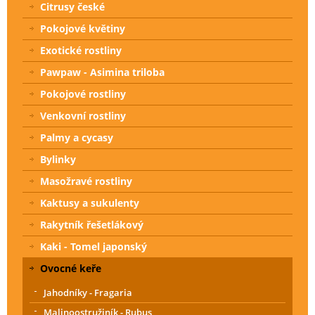
Citrusy české
Pokojové květiny
Exotické rostliny
Pawpaw - Asimina triloba
Pokojové rostliny
Venkovní rostliny
Palmy a cycasy
Bylinky
Masožravé rostliny
Kaktusy a sukulenty
Rakytník řešetlákový
Kaki - Tomel japonský
Ovocné keře
Jahodníky - Fragaria
Malinoostružiník - Rubus