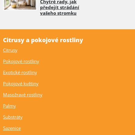
Chytré rady, jak
předejít strádání
vašeho stromku
Citrusy a pokojové rostliny
Citrusy
Pokojové rostliny
Exotické rostliny
Pokojové květiny
Masožravé rostliny
Palmy
Substráty
Sazenice