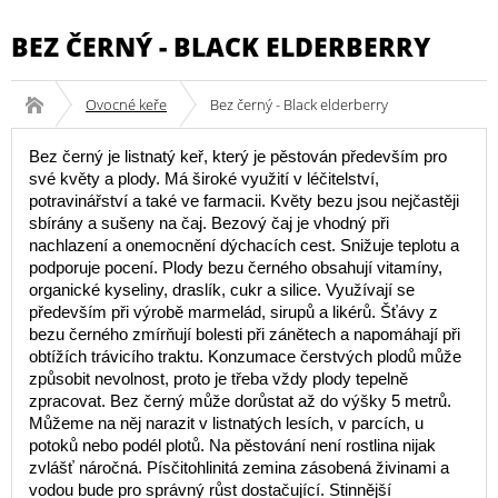
BEZ ČERNÝ - BLACK ELDERBERRY
Ovocné keře
Bez černý - Black elderberry
Bez černý je listnatý keř, který je pěstován především pro
své květy a plody. Má široké využití v léčitelství,
potravinářství a také ve farmacii. Květy bezu jsou nejčastěji
sbírány a sušeny na čaj. Bezový čaj je vhodný při
nachlazení a onemocnění dýchacích cest. Snižuje teplotu a
podporuje pocení. Plody bezu černého obsahují vitamíny,
organické kyseliny, draslík, cukr a silice. Využívají se
především při výrobě marmelád, sirupů a likérů. Šťávy z
bezu černého zmírňují bolesti při zánětech a napomáhají při
obtížích trávicího traktu. Konzumace čerstvých plodů může
způsobit nevolnost, proto je třeba vždy plody tepelně
zpracovat. Bez černý může dorůstat až do výšky 5 metrů.
Můžeme na něj narazit v listnatých lesích, v parcích, u
potoků nebo podél plotů. Na pěstování není rostlina nijak
zvlášť náročná. Písčitohlinitá zemina zásobená živinami a
vodou bude pro správný růst dostačující. Stinnější