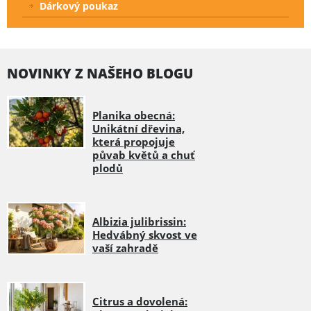
Dárkový poukaz
NOVINKY Z NAŠEHO BLOGU
Planika obecná:
Unikátní dřevina,
která propojuje
půvab květů a chuť
plodů
Albizia julibrissin:
Hedvábný skvost ve
vaší zahradě
Citrus a dovolená: