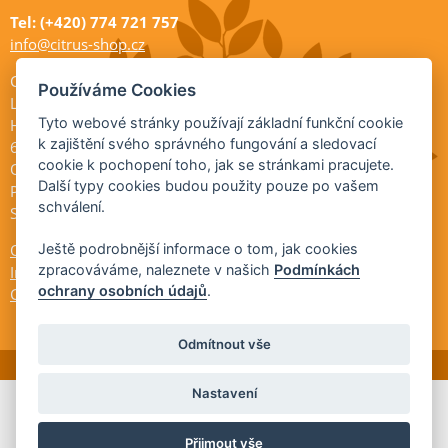
Tel: (+420) 774 721 757
info@citrus-shop.cz
Citrus shop zahradnictví
Používáme Cookies
Legionářů 2
Tyto webové stránky používají základní funkční cookie
Hodonín
k zajištění svého správného fungování a sledovací
695 01
cookie k pochopení toho, jak se stránkami pracujete.
Otevřeno:
Další typy cookies budou použity pouze po vašem
Po-Pá 9-17
schválení.
So 9-11:30
Ochrana osobních údajů
Ještě podrobnější informace o tom, jak cookies
zpracováváme, naleznete v našich
Podmínkách
Informace ÚKZÚZ
ochrany osobních údajů
.
Cookies
Odmítnout vše
Nastavení
© 2026 Citrus-shop.cz -
Partnerský
Přijmout vše