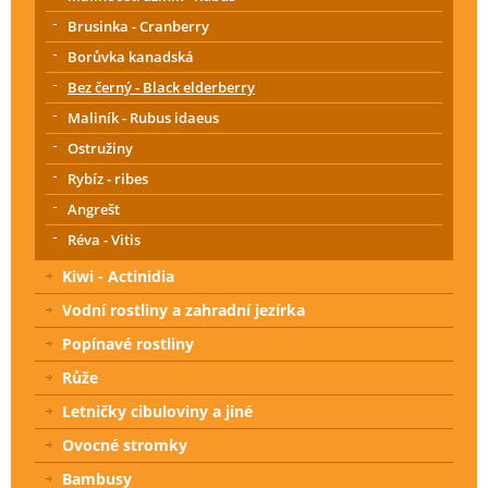
Brusinka - Cranberry
Borůvka kanadská
Bez černý - Black elderberry
Maliník - Rubus idaeus
Ostružiny
Rybíz - ribes
Angrešt
Réva - Vitis
Kiwi - Actinidia
Vodní rostliny a zahradní jezírka
Popínavé rostliny
Růže
Letničky cibuloviny a jiné
Ovocné stromky
Bambusy