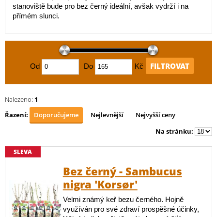
stanoviště bude pro bez černý ideální, avšak vydrží i na
přímém slunci.
FILTROVAT
Od
Do
Kč
Nalezeno:
1
Řazení:
Doporučujeme
Nejlevnější
Nejvyšší ceny
Na stránku:
SLEVA
Bez černý - Sambucus
nigra 'Korsør'
Velmi známý keř bezu černého. Hojně
využíván pro své zdraví prospěšné účinky,