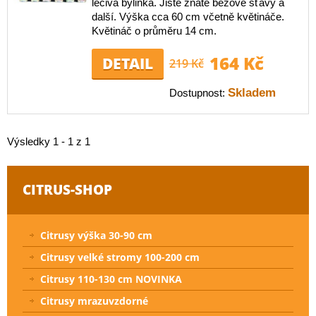
léčivá bylinka. Jistě znáte bezové šťávy a
další. Výška cca 60 cm včetně květináče.
Květináč o průměru 14 cm.
164 Kč
DETAIL
219 Kč
Skladem
Dostupnost:
Výsledky 1 - 1 z 1
CITRUS-SHOP
Citrusy výška 30-90 cm
Citrusy velké stromy 100-200 cm
Citrusy 110-130 cm NOVINKA
Citrusy mrazuvzdorné