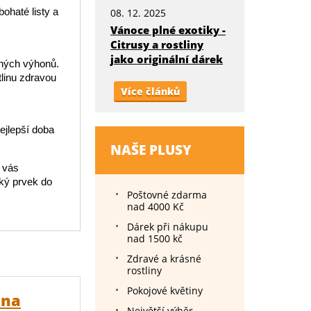
bohaté listy a
08. 12. 2025
Vánoce plné exotiky -
Citrusy a rostliny
jako originální dárek
sných výhonů.
tlinu zdravou
Více článků
ejlepší doba
NAŠE PLUSY
k vás
cký prvek do
Poštovné zdarma
nad 4000 Kč
Dárek při nákupu
nad 1500 kč
Zdravé a krásné
rostliny
Pokojové květiny
 na
Největší výběr