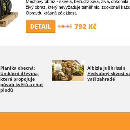
Mechový obraz - skvělá, bezúdržbová, živá, dokonalá 
živý obraz, který nevyžaduje téměř nic, zdokonalí kaž
Opravdu krásná záležitost.
792 Kč
DETAIL
990 Kč
Planika obecná:
Albizia julibrissin:
Unikátní dřevina,
Hedvábný skvost v
která propojuje
vaší zahradě
půvab květů a chuť
plodů