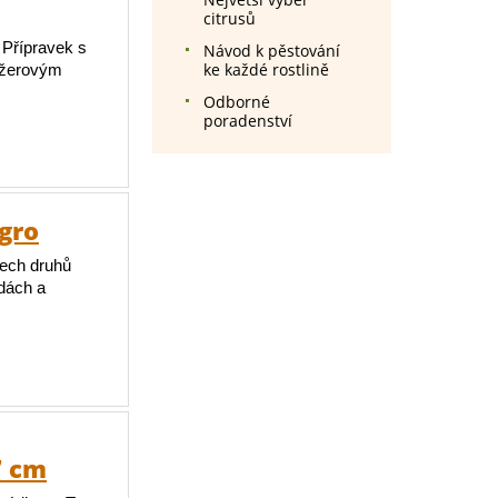
citrusů
 Přípravek s
Návod k pěstování
ke každé rostlině
požerovým
Odborné
poradenství
Agro
šech druhů
adách a
7 cm