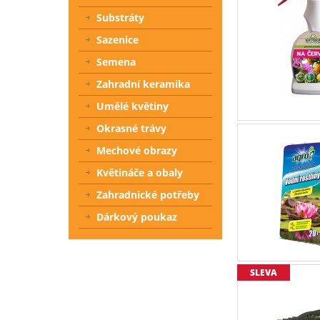
Substráty
Sazenice
Semena
Zahradní keramika
Umělé květiny
Okrasné trávy
Mechové obrazy
Květináče a obaly
Zahradnické potřeby
Dárkový poukaz
SLEVA