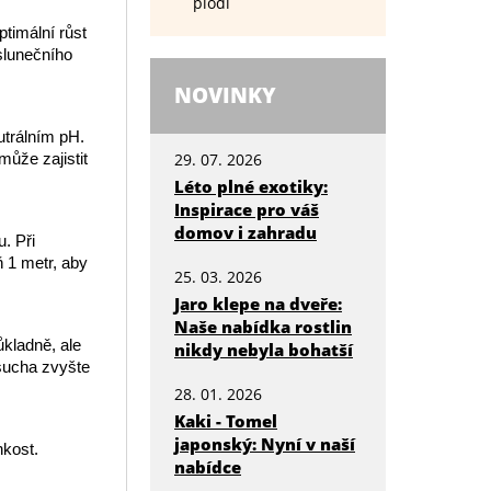
plodí
ptimální růst
 slunečního
NOVINKY
utrálním pH.
ůže zajistit
29. 07. 2026
Léto plné exotiky:
Inspirace pro váš
domov i zahradu
. Při
 1 metr, aby
25. 03. 2026
Jaro klepe na dveře:
Naše nabídka rostlin
ůkladně, ale
nikdy nebyla bohatší
 sucha zvyšte
28. 01. 2026
Kaki - Tomel
japonský: Nyní v naší
hkost.
nabídce