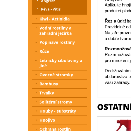
Angrešt
Aplikujte hnoj
Réva - Vitis
produkci plod
Kiwi - Actinidia
Řez a údržba
Pravidelné od
Vodní rostliny a
Na jaře prove
zahradní jezírka
a dobře tvaro
Popínavé rostliny
Rozmnožová
Růže
Rozmnožování
Letničky cibuloviny a
pro množení j
jiné
Dodržováním t
Ovocné stromky
obdarovává bo
vaší zahrady.
Bambusy
Trvalky
Solitérní stromy
OSTATNÍ
Houby - substráty
Hnojivo
Ochrana rostlin