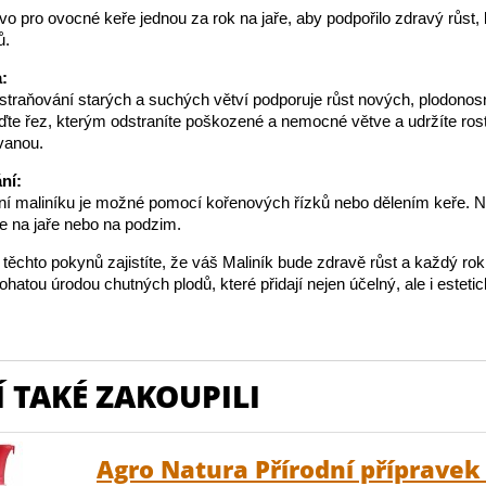
ivo pro ovocné keře jednou za rok na jaře, aby podpořilo zdravý růst, 
ů.
:
straňování starých a suchých větví podporuje růst nových, plodono
ďte řez, kterým odstraníte poškozené a nemocné větve a udržíte ros
vanou.
ní:
 maliníku je možné pomocí kořenových řízků nebo dělením keře. N
e na jaře nebo na podzim.
ěchto pokynů zajistíte, že váš Maliník bude zdravě růst a každý ro
hatou úrodou chutných plodů, které přidají nejen účelný, ale i esteti
 TAKÉ ZAKOUPILI
Agro Natura Přírodní přípravek