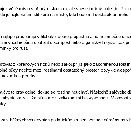
ruje světlé místo s přímým sluncem, ale snese i mírný polostín. Pro o
odů je nejlepší umístit keře na místo, kde bude mít dostatek přímého
nejlépe prosperuje v hluboké, dobře propustné a humózní půdě s ne
 je vhodné půdu obohatit o kompost nebo organické hnojivo, což pom
mínky pro růst.
ěstovat z kořenových řízků nebo zakoupit již jako zakořeněnou rostlinu
lné půdy nechte mezi rostlinami dostatečný prostor, obvykle alespoň
statek místa pro růst.
lévejte pravidelně, dokud se rostlina neuchytí. Následně zalévejte d
o, abyste zajistili, že půda mezi zálivkami stihla vyschnout. V období
vky.
pívá v běžných venkovních podmínkách a není vysoce náročný na vl