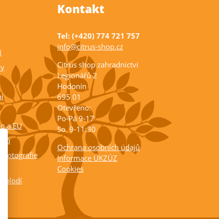
Kontakt
Tel: (+420) 774 721 757
info@citrus-shop.cz
í
Citrus shop zahradnictví
ky
Legionářů 2
Hodonín
í
695 01
Otevřeno:
Po-Pá 9-17
ko a EU
So 9-11:30
rusů
Ochrana osobních údajů
 fotografie
Informace ÚKZÚZ
Cookies
a plodí