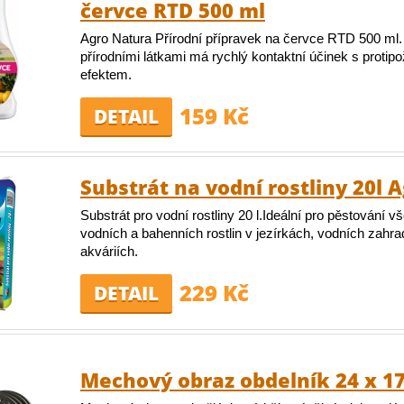
červce RTD 500 ml
Agro Natura Přírodní přípravek na červce RTD 500 ml.
přírodními látkami má rychlý kontaktní účinek s proti
efektem.
159 Kč
DETAIL
Substrát na vodní rostliny 20l 
Substrát pro vodní rostliny 20 l.Ideální pro pěstování v
vodních a bahenních rostlin v jezírkách, vodních zahr
akváriích.
229 Kč
DETAIL
Mechový obraz obdelník 24 x 1