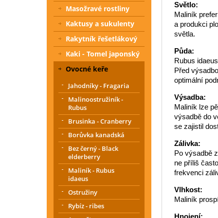
Světlo:
Masožravé rostliny
Maliník prefe
Kaktusy a sukulenty
a produkci pl
světla.
Rakytník řešetlákový
Půda:
Kaki - Tomel japonský
Rubus idaeus 
Ovocné keře
Před výsadbou
optimální pod
Jahodníky - Fragaria
Výsadba:
Malinoostružiník -
Maliník lze p
Rubus
výsadbě do vo
Brusinka - Cranberry
se zajistil do
Borůvka kanadská
Zálivka:
Bez černý - Black
Po výsadbě za
elderberry
ne příliš čast
Maliník - Rubus
frekvenci záli
idaeus
Vlhkost:
Ostružiny
Maliník pros
Rybíz - ribes
Hnojení: