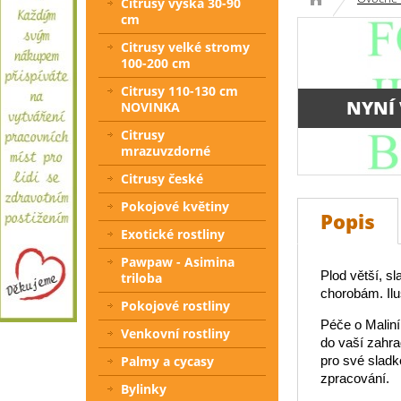
Citrusy výška 30-90
cm
Citrusy velké stromy
100-200 cm
Citrusy 110-130 cm
NYNÍ
NOVINKA
Citrusy
mrazuvzdorné
Citrusy české
Pokojové květiny
Popis
Exotické rostliny
Pawpaw - Asimina
Plod větší, s
triloba
chorobám. Ilus
Pokojové rostliny
Péče o Maliní
Venkovní rostliny
do vaší zahra
Palmy a cycasy
pro své sladk
zpracování.
Bylinky