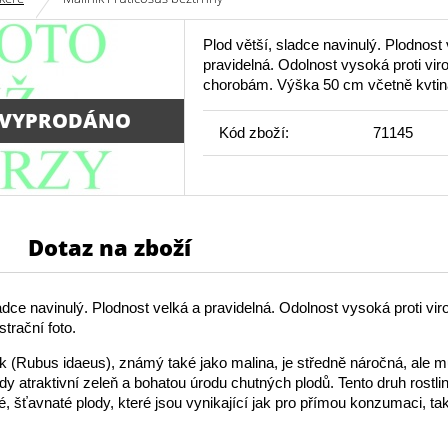
Plod větší, sladce navinulý. Plodnost 
pravidelná. Odolnost vysoká proti vi
chorobám. Výška 50 cm včetně kvtin
 VYPRODÁNO
Kód zboží:
71145
Dotaz na zboží
ladce navinulý. Plodnost velká a pravidelná. Odolnost vysoká proti vi
trační foto.
k (Rubus idaeus), známý také jako malina, je středně náročná, ale m
dy atraktivní zeleň a bohatou úrodu chutných plodů. Tento druh rostli
é, šťavnaté plody, které jsou vynikající jak pro přímou konzumaci, ta