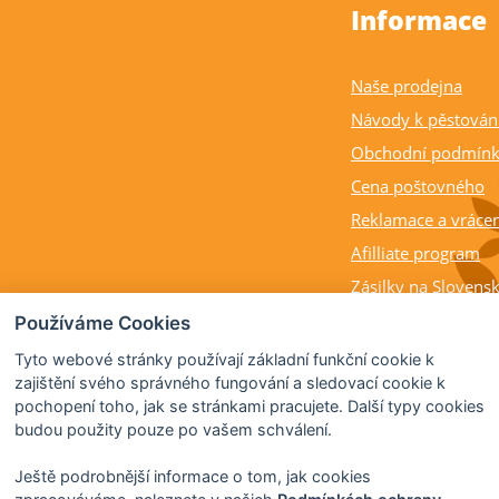
Informace
Naše prodejna
Návody k pěstován
Obchodní podmín
Cena poštovného
Reklamace a vrácen
Afilliate program
Zásilky na Slovens
Balení rostlin a cit
Používáme Cookies
Dostupnost, výška a
Tyto webové stránky používají základní funkční cookie k
rostlin
zajištění svého správného fungování a sledovací cookie k
pochopení toho, jak se stránkami pracujete. Další typy cookies
Kdy citrusy kvetou 
budou použity pouze po vašem schválení.
Ještě podrobnější informace o tom, jak cookies