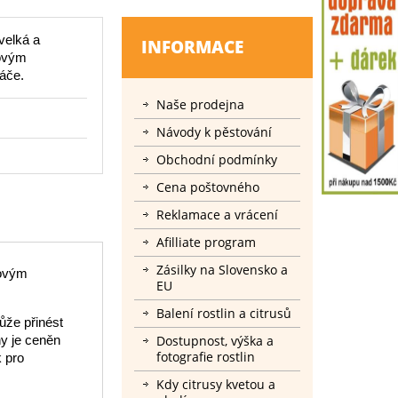
velká a
INFORMACE
rovým
áče.
Naše prodejna
Návody k pěstování
Obchodní podmínky
Cena poštovného
Reklamace a vrácení
Afilliate program
Zásilky na Slovensko a
rovým
EU
Balení rostlin a citrusů
ůže přinést
ny je ceněn
Dostupnost, výška a
fotografie rostlin
k pro
Kdy citrusy kvetou a