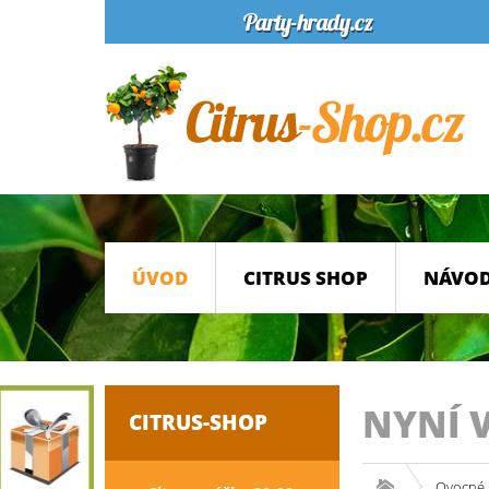
ÚVOD
CITRUS SHOP
NÁVOD
NYNÍ 
CITRUS-SHOP
Ovocné 