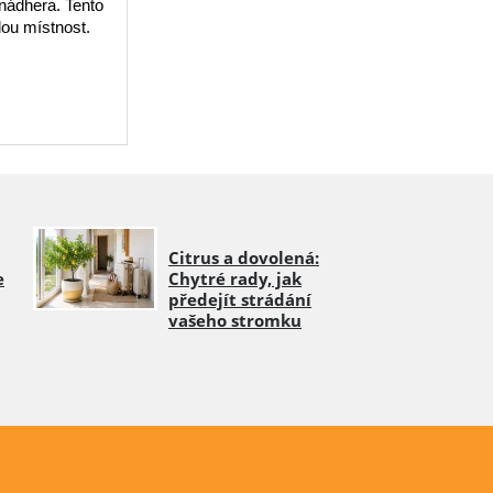
nádhera. Tento
dou místnost.
Citrus a dovolená:
e
Chytré rady, jak
předejít strádání
vašeho stromku