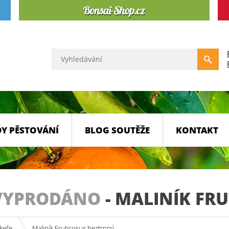
Y PĚSTOVÁNÍ
BLOG SOUTĚŽE
KONTAKT
VYPRODÁNO
-
MALINÍK FR
keře
Maliník Fruticosus beztrnný