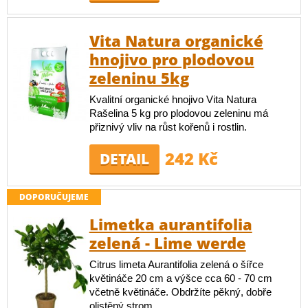
Vita Natura organické
hnojivo pro plodovou
zeleninu 5kg
Kvalitní organické hnojivo Vita Natura
Rašelina 5 kg pro plodovou zeleninu má
přiznivý vliv na růst kořenů i rostlin.
242 Kč
DETAIL
DOPORUČUJEME
Limetka aurantifolia
zelená - Lime werde
Citrus limeta Aurantifolia zelená o šířce
květináče 20 cm a výšce cca 60 - 70 cm
včetně květináče. Obdržíte pěkný, dobře
olistěný strom.