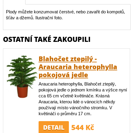
Plody můžete konzumovat čerstvé, nebo zavařit do kompotů,
šťáv a džemů. Ilustrační foto.
OSTATNÍ TAKÉ ZAKOUPILI
Blahočet ztepilý -
Araucaria heterophylla
pokojová jedle
Araucaria heterophylla, Blahočet ztepilý,
pokojová jedle o jednom kmínku a výšce nyní
cca 65 cm včetně květináče. Krásná
Araucaria, kterou lidé o vánocích někdy
používají místo vánočního stromku. V
květináči o průměru 17 cm.
544 Kč
DETAIL