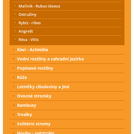
Maliník - Rubus idaeus
Ostružiny
Rybíz - ribes
Angrešt
Réva - Vitis
Kiwi - Actinidia
Vodní rostliny a zahradní jezírka
Popínavé rostliny
Růže
Letničky cibuloviny a jiné
Ovocné stromky
Bambusy
Trvalky
Solitérní stromy
Houby - substráty