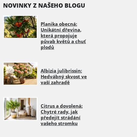
NOVINKY Z NAŠEHO BLOGU
Planika obecná:
Unikátní dřevina,
která propojuje
půvab květů a chuť
plodů
Albizia julibrissin:
Hedvábný skvost ve
vaší zahradě
Citrus a dovolená:
Chytré rady, jak
předejít strádání
vašeho stromku