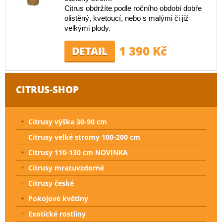
Citrus obdržíte podle ročního období dobře
olistěný, kvetoucí, nebo s malými či již
velkými plody.
1 390 Kč
DETAIL
CITRUS-SHOP
Citrusy výška 30-90 cm
Citrusy velké stromy 100-200 cm
Citrusy 110-130 cm NOVINKA
Citrusy mrazuvzdorné
Citrusy české
Pokojové květiny
Exotické rostliny