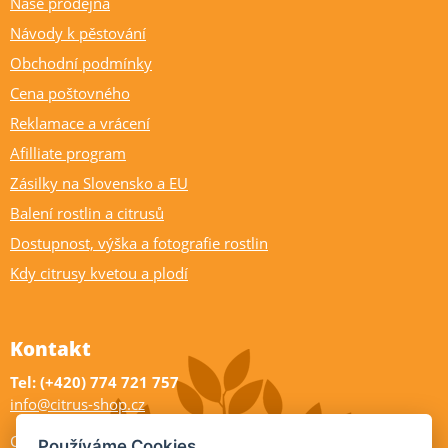
Naše prodejna
Návody k pěstování
Obchodní podmínky
Cena poštovného
Reklamace a vrácení
Afilliate program
Zásilky na Slovensko a EU
Balení rostlin a citrusů
Dostupnost, výška a fotografie rostlin
Kdy citrusy kvetou a plodí
Kontakt
Tel: (+420) 774 721 757
info@citrus-shop.cz
Citrus shop zahradnictví
Používáme Cookies