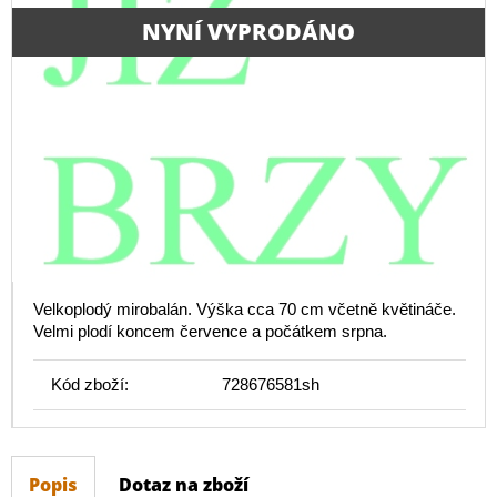
NYNÍ VYPRODÁNO
Velkoplodý mirobalán. Výška cca 70 cm včetně květináče.
Velmi plodí koncem července a počátkem srpna.
Kód zboží:
728676581sh
Popis
Dotaz na zboží