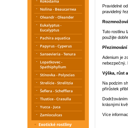
Kokodama
Pravidelné od
Nolina - Beaucarnea
pravidelný řez
Oleandr - Oleander
Rozmnožová
Eukalyptus -
Eucalyptus
Tuto rostlinu
použijte dobře
Pachira aquatica
Papyrus - Cyperus
Přezimování
Sansevieria - Tenura
Adenium je zc
Lopatkovec -
nebezpečný. P
Spathiphyllum
Výška, růst 
Stínovka - Polyscias
Strelície - Strelitzia
Na podzim sha
přírůstek při
Šeflera - Schefflera
Tlustice - Crasulla
Dodržováním t
krásnými květ
Yucca - Juca
Více informac
Zamioculcas
Exotické rostliny