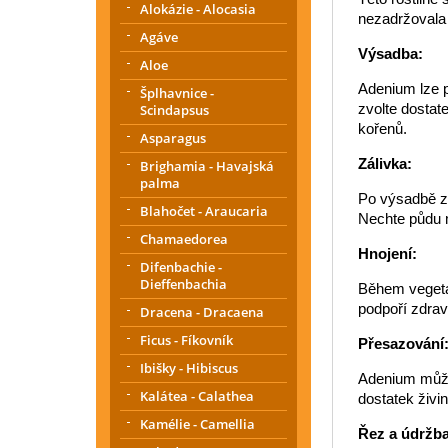
Alokázie - Alocasia
nezadržovala 
Agáve
Výsadba:
Aloe
Adenium lze p
Šplhavnice -
zvolte dostat
Scindapsus
kořenů.
Asparagus
Zálivka:
Brighamia - Havajská
palma
Po výsadbě za
Blahočet - Araucaria
Nechte půdu m
Chamaedorea
Hnojení:
Difenbachie -
Dieffenbachia
Během vegetač
podpoří zdrav
Dracena - Dracaena
Ficus - Fíkovník
Přesazování
Ibišky - Hibiscus
Adenium může 
Kalátea - Calathea
dostatek živin
Kamélie - Camellia
Řez a údržba