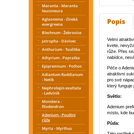
Maranta - Maranta
leuconeura
Aglaonema - čínská
Popis
evergreena
Blechnum - Žebrovice
Velmi atrakti
Jatropha - Dávivec
kvete, nevyža
Anthurium - Toulitka
růže. Přes se
nabídce, neváh
Athyrium - Papratka
Epipremnum - Pothos
Péče o Adeniu
atraktivní su
Adiantum Raddianum
- Netík
pro své nápad
který funguje
Nephrolepis exaltata
- Ledviník
Světlo:
Monstera -
filodendron
Adenium prefer
místo, kde bu
Adenium - Pouštní
růže
Půda:
Myrta - Myrthus
Této rostlině 