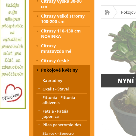
Citrusy výška 30-90
cm
Pokojové
Citrusy velké stromy
100-200 cm
Citrusy 110-130 cm
NOVINKA
Citrusy
mrazuvzdorné
Citrusy české
Pokojové květiny
NYNÍ
Kapradiny
Oxalis - Šťavel
Fittonia - Fittonia
albivenis
Fatsia - Fatsia
japonica
Pilea peperomioides
Starček - Senecio