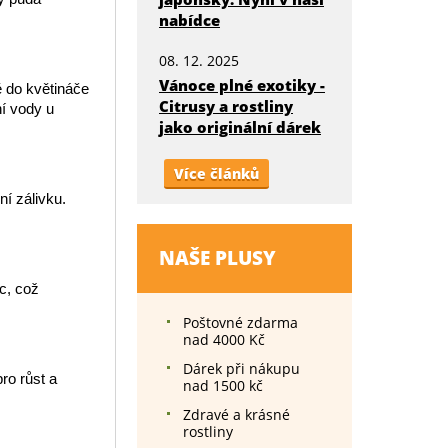
nabídce
08. 12. 2025
Vánoce plné exotiky -
ě do květináče
Citrusy a rostliny
ní vody u
jako originální dárek
Více článků
í zálivku.
NAŠE PLUSY
c, což
Poštovné zdarma
nad 4000 Kč
Dárek při nákupu
ro růst a
nad 1500 kč
Zdravé a krásné
rostliny