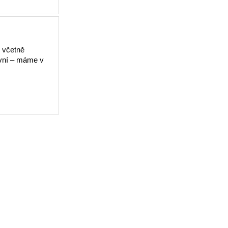
m včetně
ivní – máme v