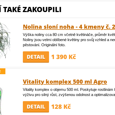
 TAKÉ ZAKOUPILI
Nolina sloní noha - 4 kmeny č. 
Výška noliny cca 80 cm včetně květináče, průměr kvě
Noliny jsou velmi oblíbené květiny pro svůj vzhled a n
pěstování. Originální foto.
1 390 Kč
DETAIL
E
Vitality komplex 500 ml Agro
Vitality komplex o objemu 500 ml. Poskytuje rostlinám
výživu pro silný růst, zvýšenou odolnost a optimalizov
128 Kč
DETAIL