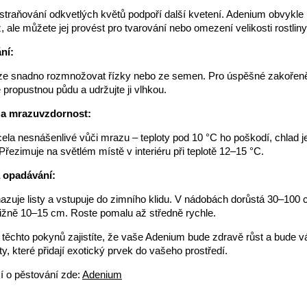
straňování odkvetlých květů podpoří další kvetení. Adenium obvykle
, ale můžete jej provést pro tvarování nebo omezení velikosti rostliny
ní:
 lze snadno rozmnožovat řízky nebo ze semen. Pro úspěšné zakořeně
 propustnou půdu a udržujte ji vlhkou.
 a mrazuvzdornost:
ela nesnášenlivé vůči mrazu – teploty pod 10 °C ho poškodí, chlad je
řezimuje na světlém místě v interiéru při teplotě 12–15 °C.
a opadávání:
zuje listy a vstupuje do zimního klidu. V nádobách dorůstá 30–100 
bližně 10–15 cm. Roste pomalu až středně rychle.
ěchto pokynů zajistíte, že vaše Adenium bude zdravě růst a bude vá
y, které přidají exotický prvek do vašeho prostředí.
í o pěstování zde:
Adenium