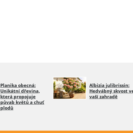
Planika obecná:
Albizia julibrissin:
Unikátní dřevina,
Hedvábný skvost v
která propojuje
vaší zahradě
půvab květů a chuť
plodů