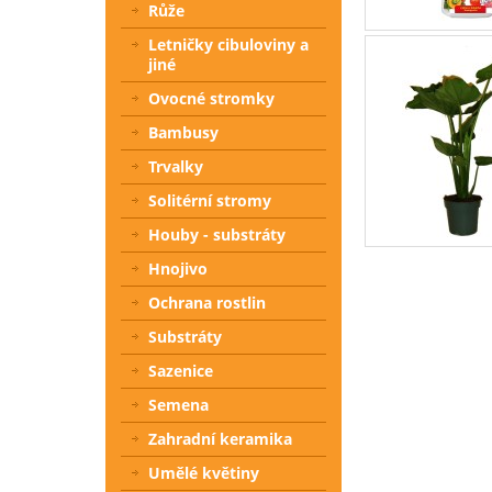
Růže
Letničky cibuloviny a
jiné
Ovocné stromky
Bambusy
Trvalky
Solitérní stromy
Houby - substráty
Hnojivo
Ochrana rostlin
Substráty
Sazenice
Semena
Zahradní keramika
Umělé květiny