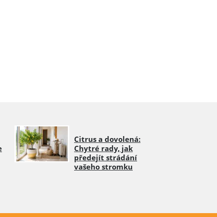
Citrus a dovolená:
e
Chytré rady, jak
předejít strádání
vašeho stromku