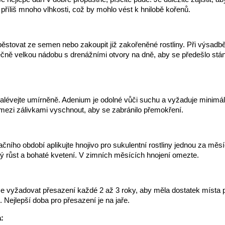
příliš mnoho vlhkosti, což by mohlo vést k hnilobě kořenů.
ěstovat ze semen nebo zakoupit již zakořeněné rostliny. Při výsadb
ečně velkou nádobu s drenážními otvory na dně, aby se předešlo stá
lévejte umírněně. Adenium je odolné vůči suchu a vyžaduje minimáln
ezi zálivkami vyschnout, aby se zabránilo přemokření.
ního období aplikujte hnojivo pro sukulentní rostliny jednou za měsí
ý růst a bohaté kvetení. V zimních měsících hnojení omezte.
:
vyžadovat přesazení každé 2 až 3 roky, aby měla dostatek místa p
. Nejlepší doba pro přesazení je na jaře.
: