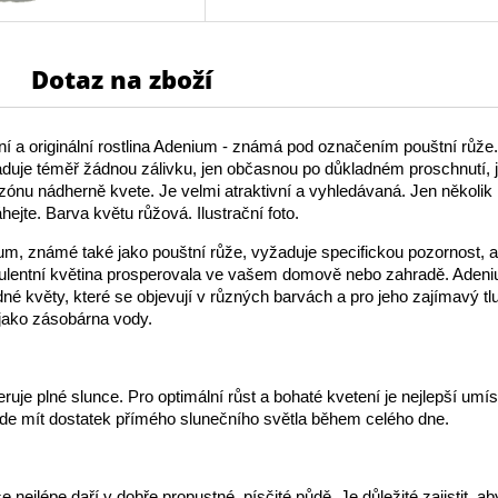
Dotaz na zboží
vní a originální rostlina Adenium - známá pod označením pouštní růž
duje téměř žádnou zálivku, jen občasnou po důkladném proschnutí, j
zónu nádherně kvete. Je velmi atraktivní a vyhledávaná. Jen několik
ejte. Barva květu růžová. Ilustrační foto.
m, známé také jako pouštní růže, vyžaduje specifickou pozornost, a
kulentní květina prosperovala ve vašem domově nebo zahradě. Aden
né květy, které se objevují v různých barvách a pro jeho zajímavý t
 jako zásobárna vody.
uje plné slunce. Pro optimální růst a bohaté kvetení je nejlepší umísti
de mít dostatek přímého slunečního světla během celého dne.
se nejlépe daří v dobře propustné, písčité půdě. Je důležité zajistit, a