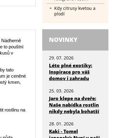
Kdy citrusy kvetou a
plodí
NOVINKY
e. Nádherně
e to pouštní
 kusů v
29. 07. 2026
Léto plné exotiky:
by tato
Inspirace pro váš
ium je ceněné
domov i zahradu
lustý kmen,
25. 03. 2026
Jaro klepe na dveře:
Naše nabídka rostlin
t rostlinu na
nikdy nebyla bohatší
28. 01. 2026
Kaki - Tomel
japonský: Nyní v naší
by půda