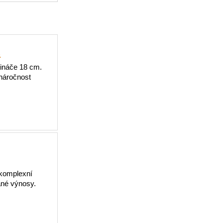
2
tináče 18 cm.
enáročnost
 komplexní
ané výnosy.