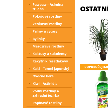
Pawpaw - Asimina
OSTATNÍ
triloba
Pokojové rostliny
Venkovní rostliny
Palmy a cycasy
Bylinky
Masožravé rostliny
Kaktusy a sukulenty
Rakytník řešetlákový
DOPORUČUJEM
Kaki - Tomel japonský
Ovocné keře
Kiwi - Actinidia
Vodní rostliny a
zahradní jezírka
Popínavé rostliny