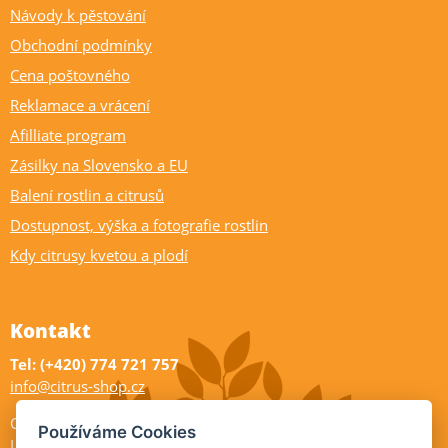
Návody k pěstování
Obchodní podmínky
Cena poštovného
Reklamace a vrácení
Afilliate program
Zásilky na Slovensko a EU
Balení rostlin a citrusů
Dostupnost, výška a fotografie rostlin
Kdy citrusy kvetou a plodí
Kontakt
Tel: (+420) 774 721 757
info@citrus-shop.cz
Citrus shop zahradnictví
Používáme Cookies
Legionářů 2