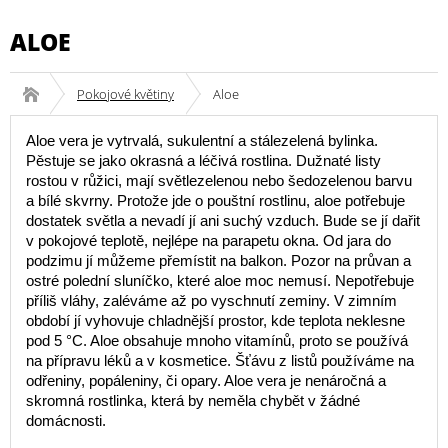
ALOE
Pokojové květiny
Aloe
Aloe vera je vytrvalá, sukulentní a stálezelená bylinka.
Pěstuje se jako okrasná a léčivá rostlina. Dužnaté listy
rostou v růžici, mají světlezelenou nebo šedozelenou barvu
a bílé skvrny. Protože jde o pouštní rostlinu, aloe potřebuje
dostatek světla a nevadí jí ani suchý vzduch. Bude se jí dařit
v pokojové teplotě, nejlépe na parapetu okna. Od jara do
podzimu jí můžeme přemístit na balkon. Pozor na průvan a
ostré polední sluníčko, které aloe moc nemusí. Nepotřebuje
příliš vláhy, zaléváme až po vyschnutí zeminy. V zimním
období jí vyhovuje chladnější prostor, kde teplota neklesne
pod 5 °C. Aloe obsahuje mnoho vitamínů, proto se používá
na přípravu léků a v kosmetice. Šťávu z listů používáme na
odřeniny, popáleniny, či opary. Aloe vera je nenáročná a
skromná rostlinka, která by neměla chybět v žádné
domácnosti.