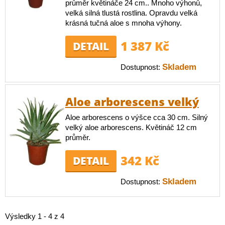
průměr květináče 24 cm.. Mnoho výhonů,
velká silná tlustá rostlina. Opravdu velká
krásná tučná aloe s mnoha výhony.
1 387 Kč
DETAIL
Skladem
Dostupnost:
Aloe arborescens velký
Aloe arborescens o výšce cca 30 cm. Silný
velký aloe arborescens. Květináč 12 cm
průměr.
342 Kč
DETAIL
Skladem
Dostupnost:
Výsledky 1 - 4 z 4