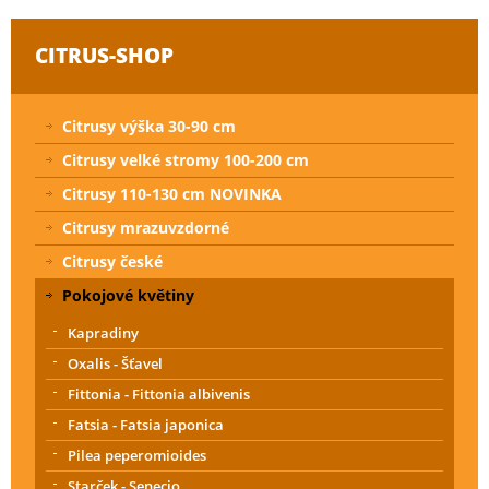
CITRUS-SHOP
Citrusy výška 30-90 cm
Citrusy velké stromy 100-200 cm
Citrusy 110-130 cm NOVINKA
Citrusy mrazuvzdorné
Citrusy české
Pokojové květiny
Kapradiny
Oxalis - Šťavel
Fittonia - Fittonia albivenis
Fatsia - Fatsia japonica
Pilea peperomioides
Starček - Senecio