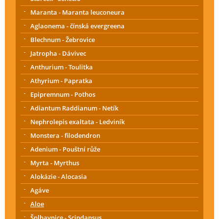
Maranta - Maranta leuconeura
Aglaonema - čínská evergreena
Blechnum - Žebrovice
Jatropha - Dávivec
Anthurium - Toulitka
Athyrium - Papratka
Epipremnum - Pothos
Adiantum Raddianum - Netík
Nephrolepis exaltata - Ledviník
Monstera - filodendron
Adenium - Pouštní růže
Myrta - Myrthus
Alokázie - Alocasia
Agáve
Aloe
Šplhavnice - Scindapsus