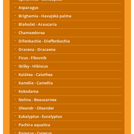
Asparagus
Brighamia - Havajská palma
Blahočet - Araucaria
Chamaedorea
Difenbachie - Dieffenbachia
Dracena - Dracaena
Ficus - Fíkovník
Ibišky - Hibiscus
Kalátea - Calathea
Kamélie - Camellia
Kokodama
Nolina - Beaucarnea
Oleandr - Oleander
Eukalyptus - Eucalyptus
Pachira aquatica
Papyrus - Cyperus