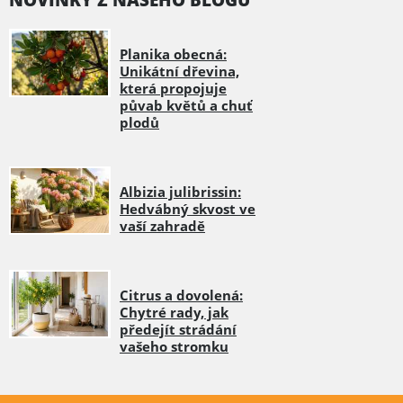
NOVINKY Z NAŠEHO BLOGU
Planika obecná:
Unikátní dřevina,
která propojuje
půvab květů a chuť
plodů
Albizia julibrissin:
Hedvábný skvost ve
vaší zahradě
Citrus a dovolená:
Chytré rady, jak
předejít strádání
vašeho stromku