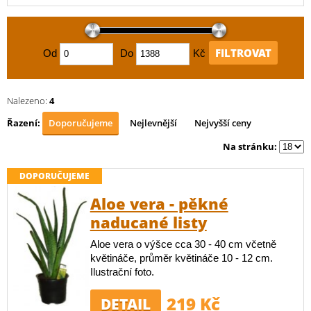
FILTROVAT
Od
Do
Kč
Nalezeno:
4
Řazení:
Doporučujeme
Nejlevnější
Nejvyšší ceny
Na stránku:
DOPORUČUJEME
Aloe vera - pěkné
naducané listy
Aloe vera o výšce cca 30 - 40 cm včetně
květináče, průměr květináče 10 - 12 cm.
Ilustrační foto.
219 Kč
DETAIL