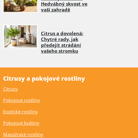
Hedvábný skvost ve
vaší zahradě
Citrus a dovolená:
Chytré rady, jak
předejít strádání
vašeho stromku
Citrusy a pokojové rostliny
Citrusy
Pokojové rostliny
Exotické rostliny
Pokojové květiny
Masožravé rostliny