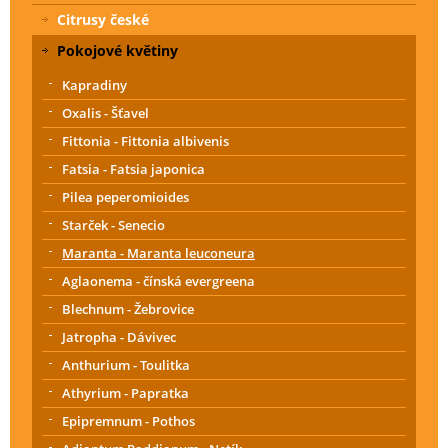
Citrusy české
Pokojové květiny
Kapradiny
Oxalis - Šťavel
Fittonia - Fittonia albivenis
Fatsia - Fatsia japonica
Pilea peperomioides
Starček - Senecio
Maranta - Maranta leuconeura
Aglaonema - čínská evergreena
Blechnum - Žebrovice
Jatropha - Dávivec
Anthurium - Toulitka
Athyrium - Papratka
Epipremnum - Pothos