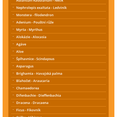
Adiantum Raddianum - Netík
Nephrolepis exaltata - Ledviník
Monstera - filodendron
Adenium - Pouštní růže
Myrta - Myrthus
Alokázie - Alocasia
Agáve
Aloe
Šplhavnice - Scindapsus
Asparagus
Brighamia - Havajská palma
Blahočet - Araucaria
Chamaedorea
Difenbachie - Dieffenbachia
Dracena - Dracaena
Ficus - Fíkovník