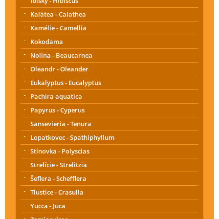
Ibišky - Hibiscus
Kalátea - Calathea
Kamélie - Camellia
Kokodama
Nolina - Beaucarnea
Oleandr - Oleander
Eukalyptus - Eucalyptus
Pachira aquatica
Papyrus - Cyperus
Sansevieria - Tenura
Lopatkovec - Spathiphyllum
Stínovka - Polyscias
Strelície - Strelitzia
Šeflera - Schefflera
Tlustice - Crasulla
Yucca - Juca