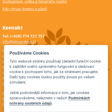
Dostupnost, výška a fotografie rostlin
Kdy citrusy kvetou a plodí
Kontakt
Tel: (+420) 774 721 757
info@citrus-shop.cz
Citrus shop zahradnictví
Používáme Cookies
Legionářů 2
Tyto webové stránky používají základní funkční cookie
Hodonín
k zajištění svého správného fungování a sledovací
695 01
cookie k pochopení toho, jak se stránkami pracujete.
Otevřeno:
Další typy cookies budou použity pouze po vašem
Po-Pá 9-17
schválení.
So 9-11:30
Ochrana osobních údajů
Ještě podrobnější informace o tom, jak cookies
zpracováváme, naleznete v našich
Podmínkách
Informace ÚKZÚZ
ochrany osobních údajů
.
Cookies