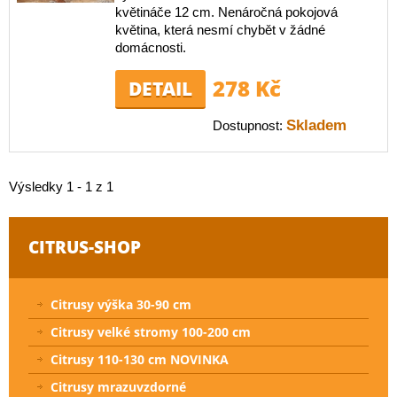
květináče 12 cm. Nenáročná pokojová
květina, která nesmí chybět v žádné
domácnosti.
278 Kč
DETAIL
Skladem
Dostupnost:
Výsledky 1 - 1 z 1
CITRUS-SHOP
Citrusy výška 30-90 cm
Citrusy velké stromy 100-200 cm
Citrusy 110-130 cm NOVINKA
Citrusy mrazuvzdorné