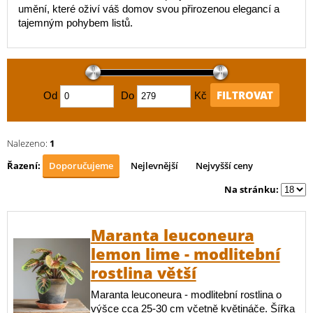
umění, které oživí váš domov svou přirozenou elegancí a
tajemným pohybem listů.
FILTROVAT
Od
Do
Kč
Nalezeno:
1
Řazení:
Doporučujeme
Nejlevnější
Nejvyšší ceny
Na stránku:
Maranta leuconeura
lemon lime - modlitební
rostlina větší
Maranta leuconeura - modlitební rostlina o
výšce cca 25-30 cm včetně květináče. Šířka