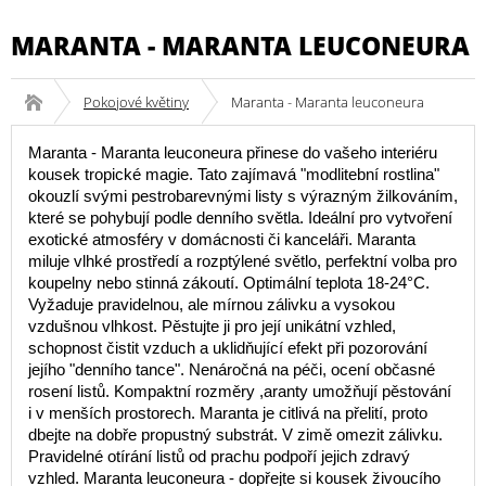
MARANTA - MARANTA LEUCONEURA
Pokojové květiny
Maranta - Maranta leuconeura
Maranta - Maranta leuconeura přinese do vašeho interiéru
kousek tropické magie. Tato zajímavá "modlitební rostlina"
okouzlí svými pestrobarevnými listy s výrazným žilkováním,
které se pohybují podle denního světla. Ideální pro vytvoření
exotické atmosféry v domácnosti či kanceláři. Maranta
miluje vlhké prostředí a rozptýlené světlo, perfektní volba pro
koupelny nebo stinná zákoutí. Optimální teplota 18-24°C.
Vyžaduje pravidelnou, ale mírnou zálivku a vysokou
vzdušnou vlhkost. Pěstujte ji pro její unikátní vzhled,
schopnost čistit vzduch a uklidňující efekt při pozorování
jejího "denního tance". Nenáročná na péči, ocení občasné
rosení listů. Kompaktní rozměry ,aranty umožňují pěstování
i v menších prostorech. Maranta je citlivá na přelití, proto
dbejte na dobře propustný substrát. V zimě omezit zálivku.
Pravidelné otírání listů od prachu podpoří jejich zdravý
vzhled. Maranta leuconeura - dopřejte si kousek živoucího