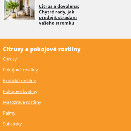
Citrus a dovolená:
Chytré rady, jak
předejít strádání
vašeho stromku
Citrusy a pokojové rostliny
Citrusy
Pokojové rostliny
Exotické rostliny
Pokojové květiny
Masožravé rostliny
Palmy
Substráty