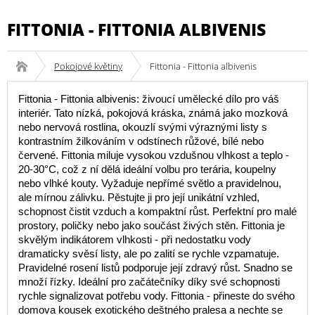
FITTONIA - FITTONIA ALBIVENIS
Pokojové květiny
Fittonia - Fittonia albivenis
Fittonia - Fittonia albivenis: živoucí umělecké dílo pro váš
interiér. Tato nízká, pokojová kráska, známá jako mozková
nebo nervová rostlina, okouzlí svými výraznými listy s
kontrastním žilkováním v odstínech růžové, bílé nebo
červené. Fittonia miluje vysokou vzdušnou vlhkost a teplo -
20-30°C, což z ní dělá ideální volbu pro terária, koupelny
nebo vlhké kouty. Vyžaduje nepřímé světlo a pravidelnou,
ale mírnou zálivku. Pěstujte ji pro její unikátní vzhled,
schopnost čistit vzduch a kompaktní růst. Perfektní pro malé
prostory, poličky nebo jako součást živých stěn. Fittonia je
skvělým indikátorem vlhkosti - při nedostatku vody
dramaticky svěsí listy, ale po zalití se rychle vzpamatuje.
Pravidelné rosení listů podporuje její zdravý růst. Snadno se
množí řízky. Ideální pro začátečníky díky své schopnosti
rychle signalizovat potřebu vody. Fittonia - přineste do svého
domova kousek exotického deštného pralesa a nechte se