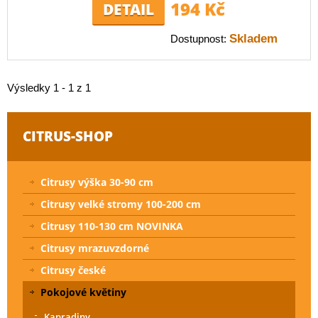
194 Kč
DETAIL
Skladem
Dostupnost:
Výsledky 1 - 1 z 1
CITRUS-SHOP
Citrusy výška 30-90 cm
Citrusy velké stromy 100-200 cm
Citrusy 110-130 cm NOVINKA
Citrusy mrazuvzdorné
Citrusy české
Pokojové květiny
Kapradiny