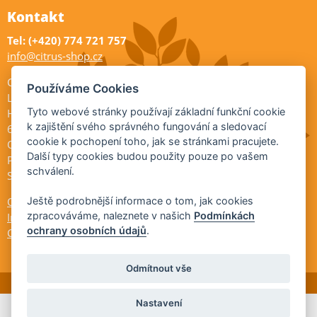
Kontakt
Tel: (+420) 774 721 757
info@citrus-shop.cz
Citrus shop zahradnictví
Používáme Cookies
Legionářů 2
Tyto webové stránky používají základní funkční cookie
Hodonín
k zajištění svého správného fungování a sledovací
695 01
cookie k pochopení toho, jak se stránkami pracujete.
Otevřeno:
Další typy cookies budou použity pouze po vašem
Po-Pá 9-17
schválení.
So 9-11:30
Ochrana osobních údajů
Ještě podrobnější informace o tom, jak cookies
zpracováváme, naleznete v našich
Podmínkách
Informace ÚKZÚZ
ochrany osobních údajů
.
Cookies
Odmítnout vše
Nastavení