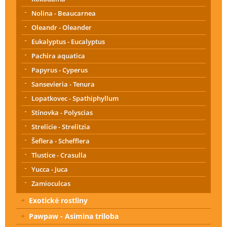
Nolina - Beaucarnea
Oleandr - Oleander
Eukalyptus - Eucalyptus
Pachira aquatica
Papyrus - Cyperus
Sansevieria - Tenura
Lopatkovec - Spathiphyllum
Stínovka - Polyscias
Strelície - Strelitzia
Šeflera - Schefflera
Tlustice - Crasulla
Yucca - Juca
Zamioculcas
Exotické rostliny
Pawpaw - Asimina triloba