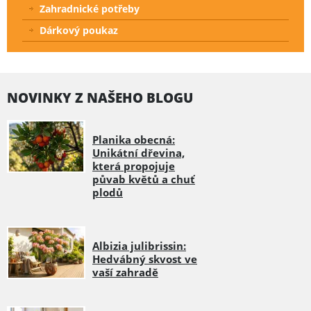
Zahradnické potřeby
Dárkový poukaz
NOVINKY Z NAŠEHO BLOGU
Planika obecná:
Unikátní dřevina,
která propojuje
půvab květů a chuť
plodů
Albizia julibrissin:
Hedvábný skvost ve
vaší zahradě