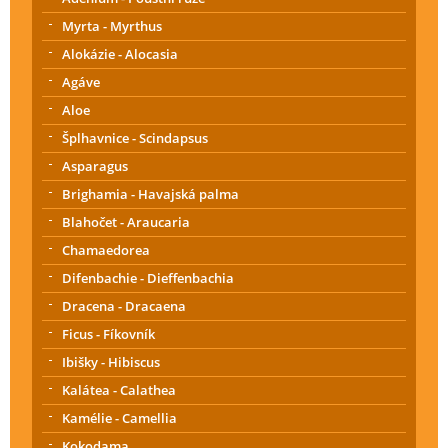
Myrta - Myrthus
Alokázie - Alocasia
Agáve
Aloe
Šplhavnice - Scindapsus
Asparagus
Brighamia - Havajská palma
Blahočet - Araucaria
Chamaedorea
Difenbachie - Dieffenbachia
Dracena - Dracaena
Ficus - Fíkovník
Ibišky - Hibiscus
Kalátea - Calathea
Kamélie - Camellia
Kokodama