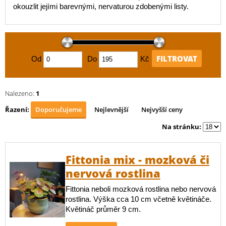
okouzlit jejími barevnými, nervaturou zdobenými listy.
FILTROVAT
Od
Do
Kč
Nalezeno:
1
Řazení:
Doporučujeme
Nejlevnější
Nejvyšší ceny
Na stránku:
Fittonia mix - mozková či
nervová rostlina
Fittonia neboli mozková rostlina nebo nervová
rostlina. Výška cca 10 cm včetně květináče.
Květináč průměr 9 cm.