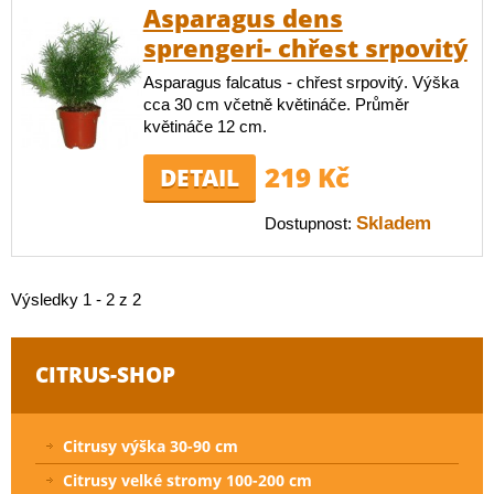
Asparagus dens
sprengeri- chřest srpovitý
Asparagus falcatus - chřest srpovitý. Výška
cca 30 cm včetně květináče. Průměr
květináče 12 cm.
219 Kč
DETAIL
Skladem
Dostupnost:
Výsledky 1 - 2 z 2
CITRUS-SHOP
Citrusy výška 30-90 cm
Citrusy velké stromy 100-200 cm