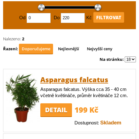
FILTROVAT
Od
Do
Kč
Nalezeno:
2
Řazení:
Doporučujeme
Nejlevnější
Nejvyšší ceny
Na stránku:
Asparagus falcatus
Asparagus falcatus. Výška cca 35 - 40 cm
včetně květináče, průměr květináče 12 cm.
199 Kč
DETAIL
Skladem
Dostupnost: