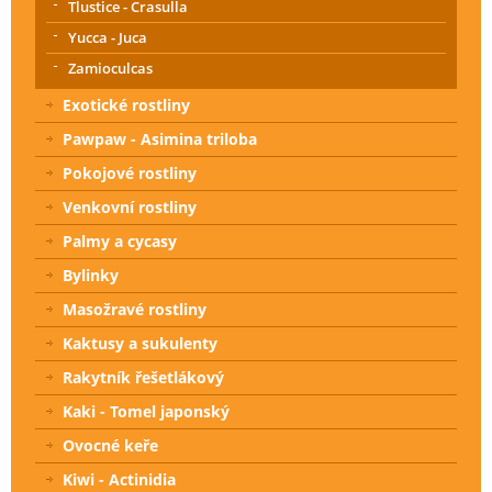
Tlustice - Crasulla
Yucca - Juca
Zamioculcas
Exotické rostliny
Pawpaw - Asimina triloba
Pokojové rostliny
Venkovní rostliny
Palmy a cycasy
Bylinky
Masožravé rostliny
Kaktusy a sukulenty
Rakytník řešetlákový
Kaki - Tomel japonský
Ovocné keře
Kiwi - Actinidia