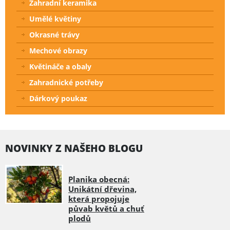
Zahradní keramika
Umělé květiny
Okrasné trávy
Mechové obrazy
Květináče a obaly
Zahradnické potřeby
Dárkový poukaz
NOVINKY Z NAŠEHO BLOGU
Planika obecná:
Unikátní dřevina,
která propojuje
půvab květů a chuť
plodů