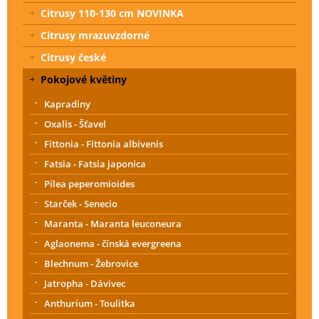
Citrusy 110-130 cm NOVINKA
Citrusy mrazuvzdorné
Citrusy české
Pokojové květiny
Kapradiny
Oxalis - Šťavel
Fittonia - Fittonia albivenis
Fatsia - Fatsia japonica
Pilea peperomioides
Starček - Senecio
Maranta - Maranta leuconeura
Aglaonema - čínská evergreena
Blechnum - Žebrovice
Jatropha - Dávivec
Anthurium - Toulitka