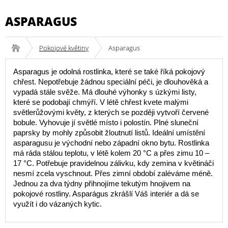
ASPARAGUS
Pokojové květiny
Asparagus
Asparagus je odolná rostlinka, které se také říká pokojový
chřest. Nepotřebuje žádnou speciální péči, je dlouhověká a
vypadá stále svěže. Má dlouhé výhonky s úzkými listy,
které se podobají chmýří. V létě chřest kvete malými
světlerůžovými květy, z kterých se později vytvoří červené
bobule. Vyhovuje jí světlé místo i polostín. Plné sluneční
paprsky by mohly způsobit žloutnutí listů. Ideální umístění
asparagusu je východní nebo západní okno bytu. Rostlinka
má ráda stálou teplotu, v létě kolem 20 °C a přes zimu 10 –
17 °C. Potřebuje pravidelnou zálivku, kdy zemina v květináči
nesmí zcela vyschnout. Přes zimní období zaléváme méně.
Jednou za dva týdny přihnojíme tekutým hnojivem na
pokojové rostliny. Asparágus zkrášlí Váš interiér a dá se
využít i do vázaných kytic.