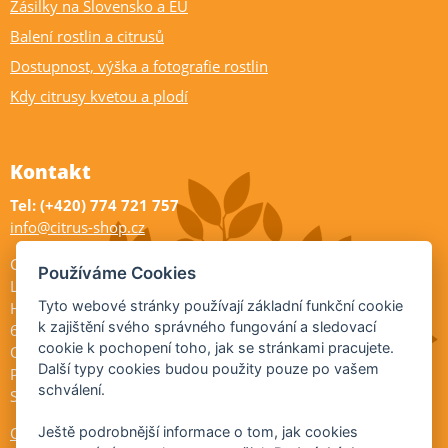
Zásilky na Slovensko a EU
Balení rostlin a citrusů
Dostupnost, výška a fotografie rostlin
Kdy citrusy kvetou a plodí
Kontakt
Tel: (+420) 774 721 757
info@citrus-shop.cz
Citrus shop zahradnictví
Používáme Cookies
Legionářů 2
Tyto webové stránky používají základní funkční cookie
Hodonín
k zajištění svého správného fungování a sledovací
695 01
cookie k pochopení toho, jak se stránkami pracujete.
Otevřeno:
Další typy cookies budou použity pouze po vašem
Po-Pá 9-17
schválení.
So 9-11:30
Ochrana osobních údajů
Ještě podrobnější informace o tom, jak cookies