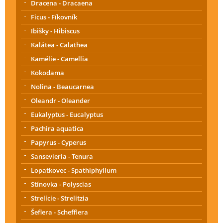
Dracena - Dracaena
Ficus - Fíkovník
Ibišky - Hibiscus
Kalátea - Calathea
Kamélie - Camellia
Kokodama
Nolina - Beaucarnea
Oleandr - Oleander
Eukalyptus - Eucalyptus
Pachira aquatica
Papyrus - Cyperus
Sansevieria - Tenura
Lopatkovec - Spathiphyllum
Stínovka - Polyscias
Strelície - Strelitzia
Šeflera - Schefflera