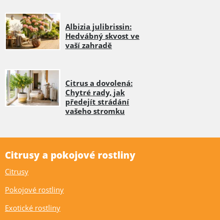
Albizia julibrissin:
Hedvábný skvost ve
vaší zahradě
Citrus a dovolená:
Chytré rady, jak
předejít strádání
vašeho stromku
Citrusy a pokojové rostliny
Citrusy
Pokojové rostliny
Exotické rostliny