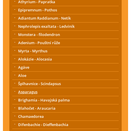
Athyrium - Papratka
Epipremnum - Pothos
Adiantum Raddianum - Netík
Nephrolepis exaltata - Ledviník
Monstera - filodendron
Adenium - Pouštní růže
Myrta - Myrthus
Alokázie - Alocasia
Agáve
Aloe
Šplhavnice - Scindapsus
Asparagus
Brighamia - Havajská palma
Blahočet - Araucaria
Chamaedorea
Difenbachie - Dieffenbachia