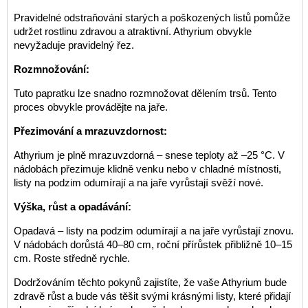
Pravidelné odstraňování starých a poškozených listů pomůže
udržet rostlinu zdravou a atraktivní. Athyrium obvykle
nevyžaduje pravidelný řez.
Rozmnožování:
Tuto papratku lze snadno rozmnožovat dělením trsů. Tento
proces obvykle provádějte na jaře.
Přezimování a mrazuvzdornost:
Athyrium je plně mrazuvzdorná – snese teploty až –25 °C. V
nádobách přezimuje klidně venku nebo v chladné místnosti,
listy na podzim odumírají a na jaře vyrůstají svěží nové.
Výška, růst a opadávání:
Opadavá – listy na podzim odumírají a na jaře vyrůstají znovu.
V nádobách dorůstá 40–80 cm, roční přírůstek přibližně 10–15
cm. Roste středně rychle.
Dodržováním těchto pokynů zajistíte, že vaše Athyrium bude
zdravě růst a bude vás těšit svými krásnými listy, které přidají