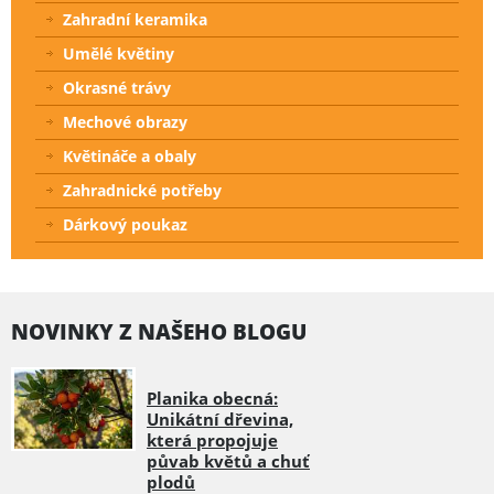
Zahradní keramika
Umělé květiny
Okrasné trávy
Mechové obrazy
Květináče a obaly
Zahradnické potřeby
Dárkový poukaz
NOVINKY Z NAŠEHO BLOGU
Planika obecná:
Unikátní dřevina,
která propojuje
půvab květů a chuť
plodů