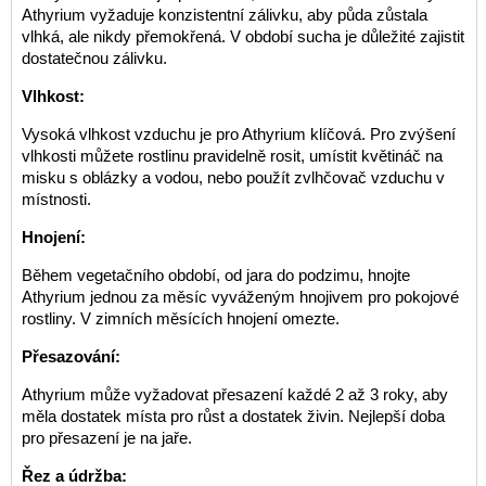
Athyrium vyžaduje konzistentní zálivku, aby půda zůstala
vlhká, ale nikdy přemokřená. V období sucha je důležité zajistit
dostatečnou zálivku.
Vlhkost:
Vysoká vlhkost vzduchu je pro Athyrium klíčová. Pro zvýšení
vlhkosti můžete rostlinu pravidelně rosit, umístit květináč na
misku s oblázky a vodou, nebo použít zvlhčovač vzduchu v
místnosti.
Hnojení:
Během vegetačního období, od jara do podzimu, hnojte
Athyrium jednou za měsíc vyváženým hnojivem pro pokojové
rostliny. V zimních měsících hnojení omezte.
Přesazování:
Athyrium může vyžadovat přesazení každé 2 až 3 roky, aby
měla dostatek místa pro růst a dostatek živin. Nejlepší doba
pro přesazení je na jaře.
Řez a údržba: