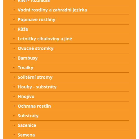
Kiwi - Actinidia
Vodní rostliny a zahradní jezírka
Popínavé rostliny
Růže
Letničky cibuloviny a jiné
Ovocné stromky
Bambusy
Trvalky
Solitérní stromy
Houby - substráty
Hnojivo
Ochrana rostlin
Substráty
Sazenice
Semena