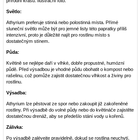
přírodní krásu. Ilustrační foto.
Světlo:
Athyrium preferuje stinná nebo polostinná místa. Přímé
sluneční světlo může být pro jemné listy této papratky příliš
intenzivní, proto je důležité najít pro rostlinu místo s
dostatečným stínem.
Půda:
Květině se nejlépe daří v vlhké, dobře propustné, humózní
půdě. Před výsadbou je vhodné půdu obohatit o kompost nebo
rašelinu, což pomůže zajistit dostatečnou vlhkost a živiny pro
rostlinu.
Výsadba:
Athyrium lze pěstovat ze spor nebo zakoupit již zakořeněné
rostliny. Při výsadbě do volné půdy nebo do květináče zajistěte
dostatečnou drenáž, aby se předešlo stání vody u kořenů.
Zálivka:
Po výsadbě zalévejte pravidelně, dokud se rostlina neuchytí.