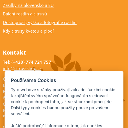
Zásilky na Slovensko a EU
Balení rostlin a citrusů
Dostupnost, výška a fotografie rostlin
Kdy citrusy kvetou a plodí
Kontakt
Tel: (+420) 774 721 757
info@citrus-shop.cz
Citrus shop zahradnictví
Používáme Cookies
Legionářů 2
Tyto webové stránky používají základní funkční cookie
Hodonín
k zajištění svého správného fungování a sledovací
695 01
cookie k pochopení toho, jak se stránkami pracujete.
Otevřeno:
Další typy cookies budou použity pouze po vašem
Po-Pá 9-17
schválení.
So 9-11:30
Ještě podrobnější informace o tom, jak cookies
Ochrana osobních údajů