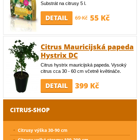
Substrát na citrusy 5 l.
55 Kč
DETAIL
69 Kč
Citrus Mauricijská papeda
Hystrix DC
Citrus hystrix mauricijská papeda. Vysoký
citrus cca 30 - 60 cm včetně květináče.
399 Kč
DETAIL
CITRUS-SHOP
Citrusy výška 30-90 cm
Citrusy velké stromy 100-200 cm