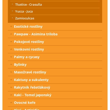
Tlustice - Crasulla
Yucca - Juca
Zamioculcas
Exotické rostliny
Pawpaw - Asimina triloba
Pokojové rostliny
Venkovní rostliny
Palmy a cycasy
Bylinky
Masožravé rostliny
Kaktusy a sukulenty
Rakytník řešetlákový
Kaki - Tomel japonský
Ovocné keře