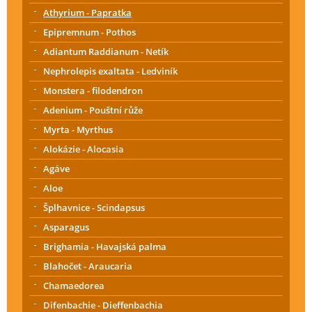
Athyrium - Papratka
Epipremnum - Pothos
Adiantum Raddianum - Netík
Nephrolepis exaltata - Ledviník
Monstera - filodendron
Adenium - Pouštní růže
Myrta - Myrthus
Alokázie - Alocasia
Agáve
Aloe
Šplhavnice - Scindapsus
Asparagus
Brighamia - Havajská palma
Blahočet - Araucaria
Chamaedorea
Difenbachie - Dieffenbachia