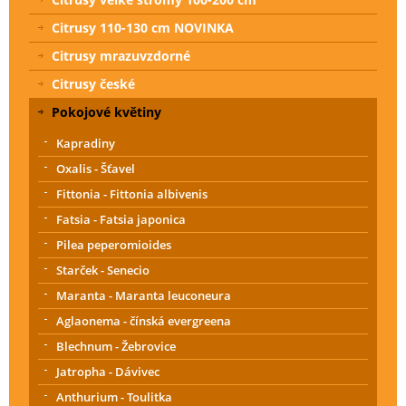
Citrusy 110-130 cm NOVINKA
Citrusy mrazuvzdorné
Citrusy české
Pokojové květiny
Kapradiny
Oxalis - Šťavel
Fittonia - Fittonia albivenis
Fatsia - Fatsia japonica
Pilea peperomioides
Starček - Senecio
Maranta - Maranta leuconeura
Aglaonema - čínská evergreena
Blechnum - Žebrovice
Jatropha - Dávivec
Anthurium - Toulitka