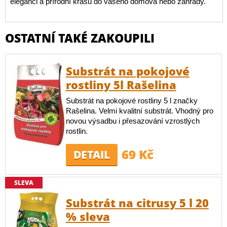
eleganci a přírodní krásu do vašeho domova nebo zahrady.
OSTATNÍ TAKÉ ZAKOUPILI
Substrát na pokojové
rostliny 5l Rašelina
Substrát na pokojové rostliny 5 l značky
Rašelina. Velmi kvalitní substrát. Vhodný pro
novou výsadbu i přesazování vzrostlých
rostlin.
69 Kč
DETAIL
SLEVA
Substrát na citrusy 5 l 20
% sleva