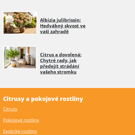
Albizia julibrissin:
Hedvábný skvost ve
vaší zahradě
Citrus a dovolená:
Chytré rady, jak
předejít strádání
vašeho stromku
Citrusy a pokojové rostliny
Citrusy
Pokojové rostliny
Exotické rostliny