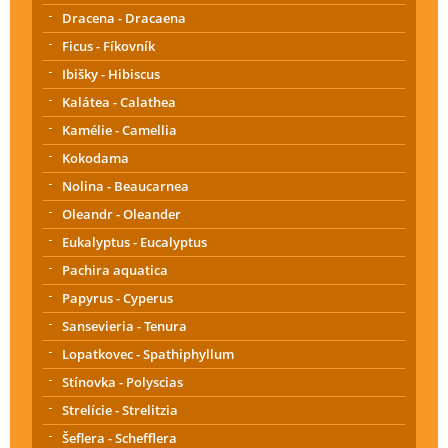
Dracena - Dracaena
Ficus - Fíkovník
Ibišky - Hibiscus
Kalátea - Calathea
Kamélie - Camellia
Kokodama
Nolina - Beaucarnea
Oleandr - Oleander
Eukalyptus - Eucalyptus
Pachira aquatica
Papyrus - Cyperus
Sansevieria - Tenura
Lopatkovec - Spathiphyllum
Stínovka - Polyscias
Strelície - Strelitzia
Šeflera - Schefflera