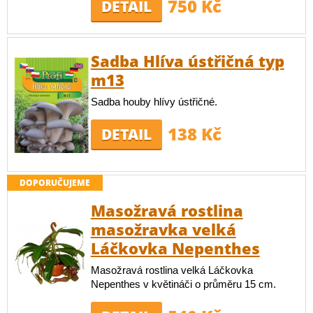
750 Kč
DETAIL
Sadba Hlíva ústřičná typ
m13
Sadba houby hlívy ústřičné.
138 Kč
DETAIL
DOPORUČUJEME
Masožravá rostlina
masožravka velká
Láčkovka Nepenthes
Masožravá rostlina velká Láčkovka
Nepenthes v květináči o průměru 15 cm.