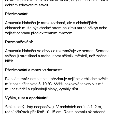
dobrém zdravotním stavu.
Přezimování:
Araucaria blahočet je mrazuvzdorná, ale v chladnějších
oblastech může být vhodné strom na zimu mírně přikrýt nebo
zajistit ochranu před extrémním mrazem.
Rozmnožování:
Araucaria blahočet se obvykle rozmnožuje ze semen. Semena
vyžadují stratifikaci a mohou trvat několik měsíců, než začnou
klíčit.
Přezimování a mrazuvzdornost:
Blahočet mráz nesnesne – přezimuje nejlépe v chladné světlé
místnosti při teplotě 5–10 °C. Vyšší pokojové teploty v zimě
mu nesvědčí a způsobují slabý, vytáhlý růst.
Výška, růst a opadávání:
Stálezelený, listy neopadávají. V nádobách dorůstá 1–2 m,
roční přírůstek přibližně 10–15 cm. Roste pomalu až středně