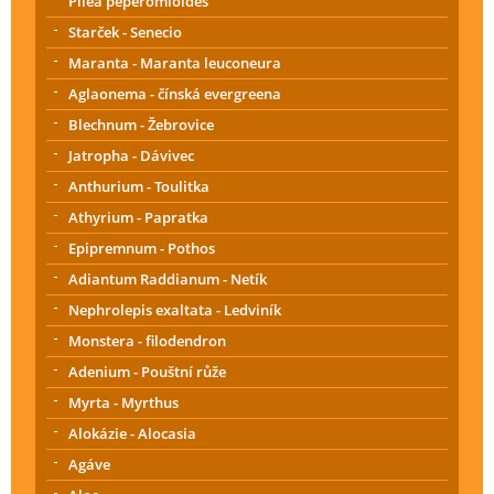
Pilea peperomioides
Starček - Senecio
Maranta - Maranta leuconeura
Aglaonema - čínská evergreena
Blechnum - Žebrovice
Jatropha - Dávivec
Anthurium - Toulitka
Athyrium - Papratka
Epipremnum - Pothos
Adiantum Raddianum - Netík
Nephrolepis exaltata - Ledviník
Monstera - filodendron
Adenium - Pouštní růže
Myrta - Myrthus
Alokázie - Alocasia
Agáve