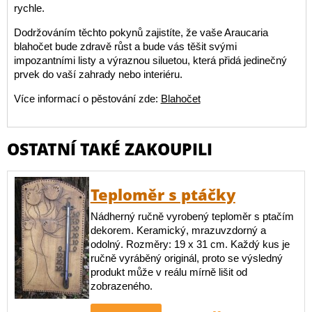
rychle.
Dodržováním těchto pokynů zajistíte, že vaše Araucaria
blahočet bude zdravě růst a bude vás těšit svými
impozantními listy a výraznou siluetou, která přidá jedinečný
prvek do vaší zahrady nebo interiéru.
Více informací o pěstování zde:
Blahočet
OSTATNÍ TAKÉ ZAKOUPILI
Teploměr s ptáčky
Nádherný ručně vyrobený teploměr s ptačím
dekorem. Keramický, mrazuvzdorný a
odolný. Rozměry: 19 x 31 cm. Každý kus je
ručně vyráběný originál, proto se výsledný
produkt může v reálu mírně lišit od
zobrazeného.