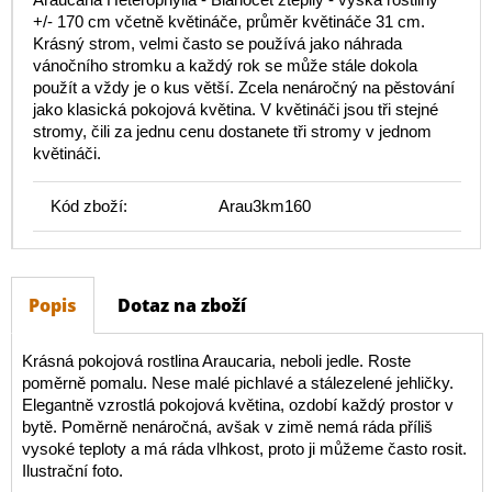
+/- 170 cm včetně květináče, průměr květináče 31 cm.
Krásný strom, velmi často se používá jako náhrada
vánočního stromku a každý rok se může stále dokola
použít a vždy je o kus větší. Zcela nenáročný na pěstování
jako klasická pokojová květina. V květináči jsou tři stejné
stromy, čili za jednu cenu dostanete tři stromy v jednom
květináči.
Kód zboží:
Arau3km160
Popis
Dotaz na zboží
Krásná pokojová rostlina Araucaria, neboli jedle. Roste
poměrně pomalu. Nese malé pichlavé a stálezelené jehličky.
Elegantně vzrostlá pokojová květina, ozdobí každý prostor v
bytě. Poměrně nenáročná, avšak v zimě nemá ráda příliš
vysoké teploty a má ráda vlhkost, proto ji můžeme často rosit.
Ilustrační foto.