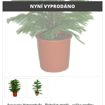
NYNÍ VYPRODÁNO
Araucaria Heterophylla - Blahočet ztepilý - výška rostliny