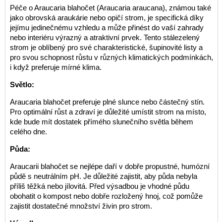
Péče o Araucaria blahočet (Araucaria araucana), známou také
jako obrovská araukárie nebo opičí strom, je specifická díky
jejímu jedinečnému vzhledu a může přinést do vaší zahrady
nebo interiéru výrazný a atraktivní prvek. Tento stálezelený
strom je oblíbený pro své charakteristické, šupinovité listy a
pro svou schopnost růstu v různých klimatických podmínkách,
i když preferuje mírné klima.
Světlo:
Araucaria blahočet preferuje plné slunce nebo částečný stín.
Pro optimální růst a zdraví je důležité umístit strom na místo,
kde bude mít dostatek přímého slunečního světla během
celého dne.
Půda:
Araucarii blahočet se nejlépe daří v dobře propustné, humózní
půdě s neutrálním pH. Je důležité zajistit, aby půda nebyla
příliš těžká nebo jílovitá. Před výsadbou je vhodné půdu
obohatit o kompost nebo dobře rozložený hnoj, což pomůže
zajistit dostatečné množství živin pro strom.