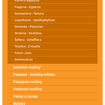
Pachira aquatica
Papyrus - Cyperus
Sansevieria - Tenura
Lopatkovec - Spathiphyllum
Stínovka - Polyscias
Strelície - Strelitzia
Šeflera - Schefflera
Tlustice - Crasulla
Yucca - Juca
Zamioculcas
Exotické rostliny
Pawpaw - Asimina triloba
Pokojové rostliny
Venkovní rostliny
Palmy a cycasy
Bylinky