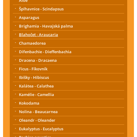
Aloe
Šplhavnice - Scindapsus
Asparagus
Brighamia - Havajská palma
Blahočet - Araucaria
Chamaedorea
Difenbachie - Dieffenbachia
Dracena - Dracaena
Ficus - Fíkovník
Ibišky - Hibiscus
Kalátea - Calathea
Kamélie - Camellia
Kokodama
Nolina - Beaucarnea
Oleandr - Oleander
Eukalyptus - Eucalyptus