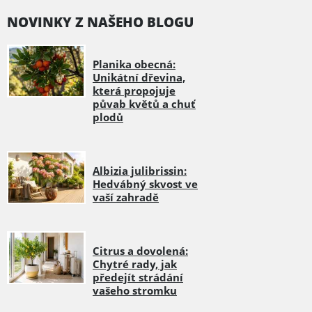
NOVINKY Z NAŠEHO BLOGU
Planika obecná:
Unikátní dřevina,
která propojuje
půvab květů a chuť
plodů
Albizia julibrissin:
Hedvábný skvost ve
vaší zahradě
Citrus a dovolená:
Chytré rady, jak
předejít strádání
vašeho stromku