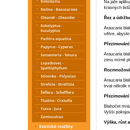
Kokodama
Na jaře aplik
krásných list
Nolina - Beaucarnea
Oleandr - Oleander
Řez a údržba
Eukalyptus -
Araucaria bla
Eucalyptus
větve, abyste
Pachira aquatica
Přezimování
Papyrus - Cyperus
Araucaria bla
Sansevieria - Tenura
zimu mírně př
Lopatkovec -
Spathiphyllum
Rozmnožová
Stínovka - Polyscias
Araucaria bla
Strelície - Strelitzia
trvat několik 
Šeflera - Schefflera
Přezimování
Tlustice - Crasulla
Blahočet mráz
Yucca - Juca
Vyšší pokojov
Zamioculcas
Výška, růst 
Exotické rostliny