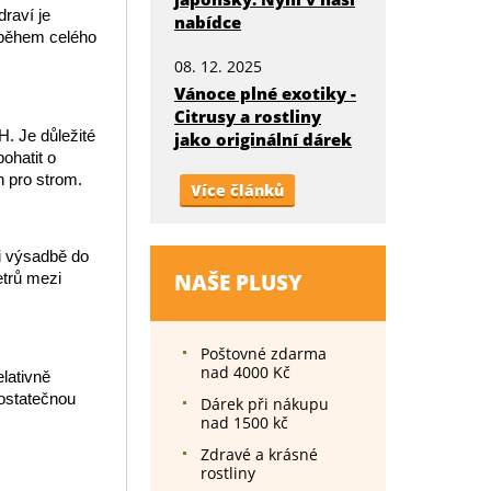
draví je
nabídce
a během celého
08. 12. 2025
Vánoce plné exotiky -
Citrusy a rostliny
H. Je důležité
jako originální dárek
bohatit o
n pro strom.
Více článků
ři výsadbě do
NAŠE PLUSY
etrů mezi
Poštovné zdarma
nad 4000 Kč
elativně
dostatečnou
Dárek při nákupu
nad 1500 kč
Zdravé a krásné
rostliny