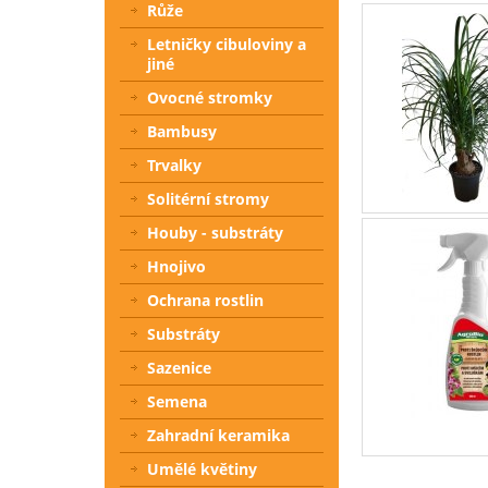
Růže
Letničky cibuloviny a
jiné
Ovocné stromky
Bambusy
Trvalky
Solitérní stromy
Houby - substráty
Hnojivo
Ochrana rostlin
Substráty
Sazenice
Semena
Zahradní keramika
Umělé květiny