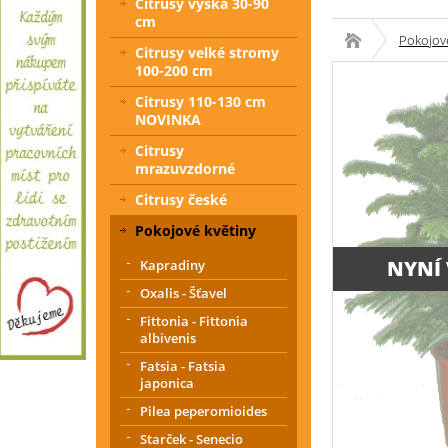
Citrusy výška 30-90
cm
Pokojové
Citrusy velké stromy
100-200 cm
Citrusy 110-130 cm
NOVINKA
Citrusy
mrazuvzdorné
Citrusy české
Pokojové květiny
NYNÍ
Kapradiny
Oxalis - Šťavel
Fittonia - Fittonia
albivenis
Fatsia - Fatsia
japonica
Pilea peperomioides
Starček - Senecio