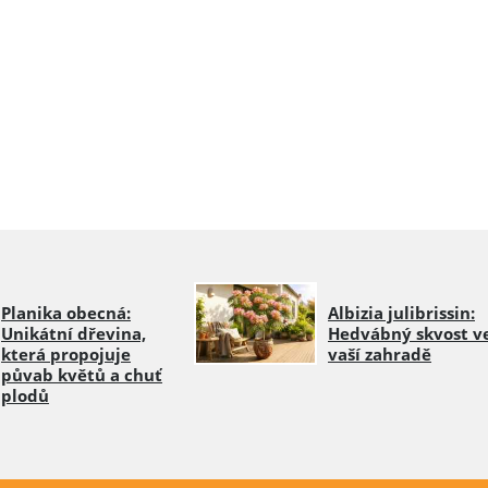
Planika obecná:
Albizia julibrissin:
Unikátní dřevina,
Hedvábný skvost v
která propojuje
vaší zahradě
půvab květů a chuť
plodů