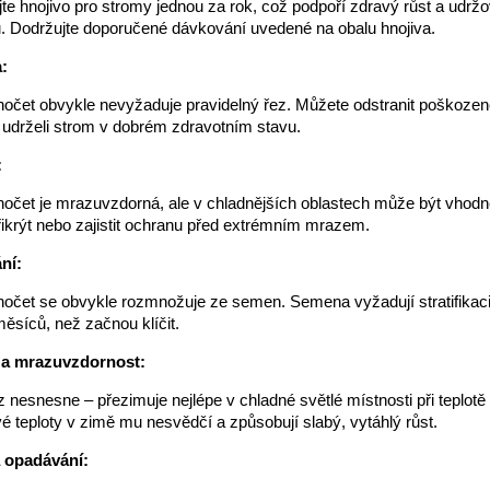
ujte hnojivo pro stromy jednou za rok, což podpoří zdravý růst a udrž
ů. Dodržujte doporučené dávkování uvedené na obalu hnojiva.
:
hočet obvykle nevyžaduje pravidelný řez. Můžete odstranit poškoze
 udrželi strom v dobrém zdravotním stavu.
:
hočet je mrazuvzdorná, ale v chladnějších oblastech může být vhod
ikrýt nebo zajistit ochranu před extrémním mrazem.
ní:
hočet se obvykle rozmnožuje ze semen. Semena vyžadují stratifikac
měsíců, než začnou klíčit.
 a mrazuvzdornost:
 nesnesne – přezimuje nejlépe v chladné světlé místnosti při teplotě
é teploty v zimě mu nesvědčí a způsobují slabý, vytáhlý růst.
a opadávání: