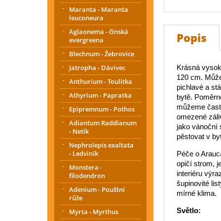
Maranta - Maranta
leuconeura
Aglaonema - čínská
Popis
evergreena
Blechnum - Žebrovice
Jatropha - Dávivec
K
rásná vysoká
120 cm. Může
Anthurium - Toulitka
pichlavé a st
Athyrium - Papratka
bytě. Poměrně
můžeme často 
Epipremnum - Pothos
omezené zálivc
Adiantum Raddianum
jako vánoční 
- Netík
pěstovat v by
Nephrolepis exaltata
- Ledviník
Péče o Arauca
opičí strom, 
Monstera -
interiéru výra
filodendron
šupinovité li
Adenium - Pouštní
mírné klima.
růže
Světlo:
Myrta - Myrthus