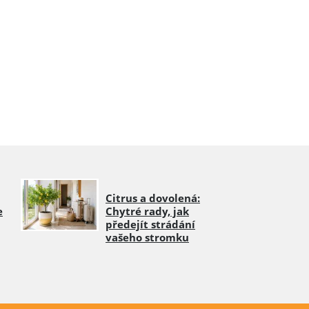
Citrus a dovolená:
e
Chytré rady, jak
předejít strádání
vašeho stromku