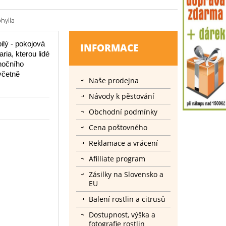
phylla
ilý - pokojová
INFORMACE
ia, kterou lidé
nočního
včetně
Naše prodejna
Návody k pěstování
Obchodní podmínky
Cena poštovného
Reklamace a vrácení
Afilliate program
Zásilky na Slovensko a
EU
Balení rostlin a citrusů
Dostupnost, výška a
fotografie rostlin