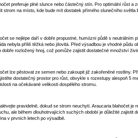
očet preferuje plné slunce nebo částečný stín. Pro optimální růst a z
tit strom na místo, kde bude mít dostatek přímého slunečního světl
hočet se nejlépe daří v dobře propustné, humózní půdě s neutrálním p
půda nebyla příliš těžká nebo jílovitá. Před výsadbou je vhodné půdu o
dobře rozložený hnoj, což pomůže zajistit dostatečné množství živi
hočet lze pěstovat ze semen nebo zakoupit již zakořeněné rostliny. P
jistěte dostatečný prostor pro růst, obvykle s rozestupy alespoň 5 m
islosti na očekávané velikosti dospělého stromu.
lévejte pravidelně, dokud se strom neuchytí. Araucaria blahočet je r
uchu, ale během dlouhotrvajících suchých období je důležité zajistit 
éna v prvních letech po výsadbě.