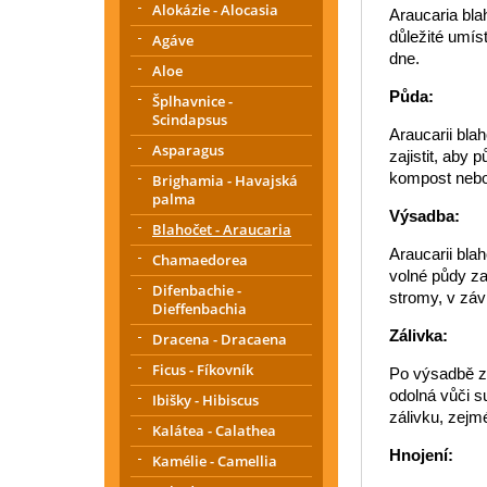
Alokázie - Alocasia
Araucaria blah
důležité umís
Agáve
dne.
Aloe
Půda:
Šplhavnice -
Scindapsus
Araucarii bla
Asparagus
zajistit, aby 
kompost nebo 
Brighamia - Havajská
palma
Výsadba:
Blahočet - Araucaria
Araucarii bla
Chamaedorea
volné půdy za
Difenbachie -
stromy, v záv
Dieffenbachia
Zálivka:
Dracena - Dracaena
Ficus - Fíkovník
Po výsadbě za
odolná vůči s
Ibišky - Hibiscus
zálivku, zejm
Kalátea - Calathea
Hnojení:
Kamélie - Camellia