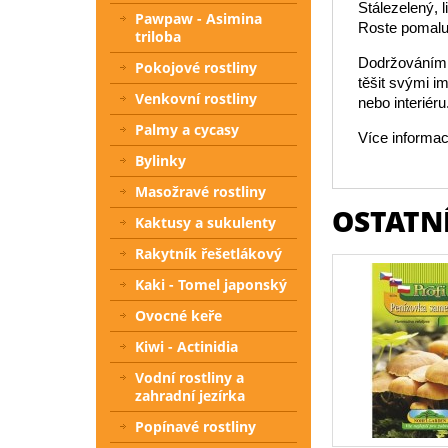
Stálezelený, 
Pawpaw - Asimina
Roste pomalu 
triloba
Dodržováním t
Pokojové rostliny
těšit svými i
Venkovní rostliny
nebo interiéru
Palmy a cycasy
Více informac
Bylinky
Masožravé rostliny
OSTATNÍ
Kaktusy a sukulenty
Rakytník řešetlákový
Kaki - Tomel japonský
Ovocné keře
Kiwi - Actinidia
Vodní rostliny a
zahradní jezírka
Popínavé rostliny