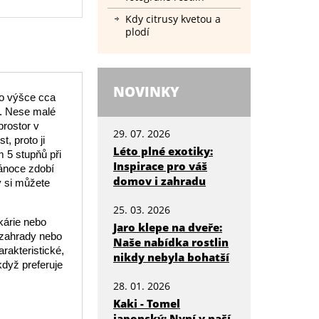
Kdy citrusy kvetou a
plodí
NOVINKY
 o výšce cca
t. Nese malé
prostor v
29. 07. 2026
, proto ji
Léto plné exotiky:
 5 stupňů při
Inspirace pro váš
 vánoce zdobí
domov i zahradu
ý si můžete
25. 03. 2026
kárie nebo
Jaro klepe na dveře:
í zahrady nebo
Naše nabídka rostlin
arakteristické,
nikdy nebyla bohatší
když preferuje
28. 01. 2026
Kaki - Tomel
japonský: Nyní v naší