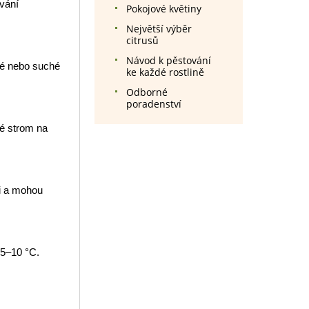
ování
Pokojové květiny
Největší výběr
citrusů
Návod k pěstování
né nebo suché
ke každé rostlině
Odborné
poradenství
né strom na
i a mohou
 5–10 °C.