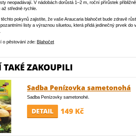
listy neopadávají. V nádobách dorůstá 1–2 m, roční přírůstek přibliž
až středně rychle.
ěchto pokynů zajistíte, že vaše Araucaria blahočet bude zdravě růs
mpozantními listy a výraznou siluetou, která přidá jedinečný prvek do
.
í o pěstování zde:
Blahočet
 TAKÉ ZAKOUPILI
Sadba Penízovka sametonohá
Sadba Penízovky sametonohé.
149 Kč
DETAIL