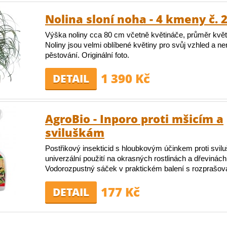
Nolina sloní noha - 4 kmeny č. 
Výška noliny cca 80 cm včetně květináče, průměr kvě
Noliny jsou velmi oblíbené květiny pro svůj vzhled a n
pěstování. Originální foto.
1 390 Kč
DETAIL
AgroBio - Inporo proti mšicím a
sviluškám
Postřikový insekticid s hloubkovým účinkem proti svil
univerzální použití na okrasných rostlinách a dřevinách 
Vodorozpustný sáček v praktickém balení s rozprašo
177 Kč
DETAIL