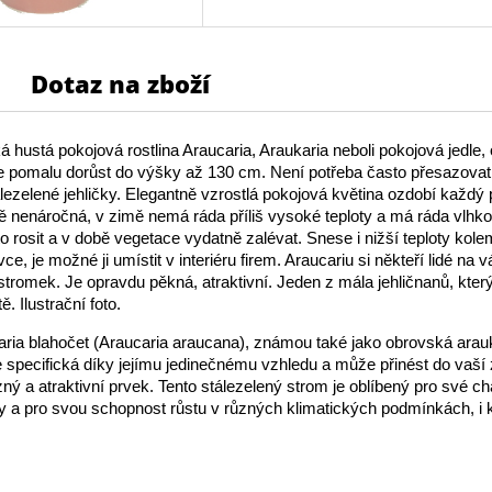
Dotaz na zboží
 hustá pokojová rostlina Araucaria, Araukaria neboli pokojová jedle,
 pomalu dorůst do výšky až 130 cm. Není potřeba často přesazova
álezelené jehličky. Elegantně vzrostlá pokojová květina ozdobí každý 
 nenáročná, v zimě nemá ráda příliš vysoké teploty a má ráda vlhkost
rosit a v době vegetace vydatně zalévat. Snese i nižší teploty kolem
e, je možné ji umístit v interiéru firem. Araucariu si někteří lidé na
stromek. Je opravdu pěkná, atraktivní. Jeden z mála jehličnanů, kter
tě.
Ilustrační foto.
ria blahočet (Araucaria araucana), známou také jako obrovská arau
je specifická díky jejímu jedinečnému vzhledu a může přinést do vaš
zný a atraktivní prvek. Tento stálezelený strom je oblíbený pro své ch
sty a pro svou schopnost růstu v různých klimatických podmínkách, i 