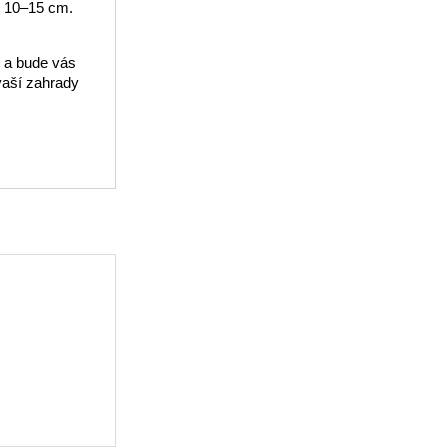
ně 10–15 cm.
t a bude vás
 vaší zahrady