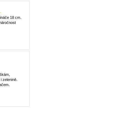
2
tináče 18 cm.
enáročnost
uškám,
i zelenině.
vačem.