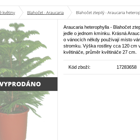
 květiny
Blahočet - Araucaria
Blahočet ztepilý - Araucaria hetero
Araucaria heterophylla - Blahočet ztep
jedle o jednom kmínku. Krásná Araucar
o vánocích někdy používají místo vá
stromku. Výška rostliny cca 120 cm 
květináče, průměr květináče 27 cm.
Kód zboží:
17283658
 VYPRODÁNO