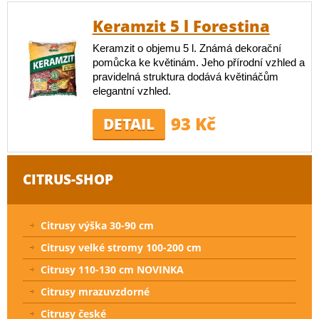
Keramzit 5 l Forestina
Keramzit o objemu 5 l. Známá dekorační
pomůcka ke květinám. Jeho přírodní vzhled a
pravidelná struktura dodává květináčům
elegantní vzhled.
93 Kč
DETAIL
CITRUS-SHOP
Citrusy výška 30-90 cm
Citrusy velké stromy 100-200 cm
Citrusy 110-130 cm NOVINKA
Citrusy mrazuvzdorné
Citrusy české