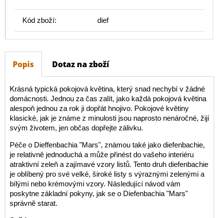
Kód zboží:
dief
Popis
Dotaz na zboží
Krásná typická pokojová květina, který snad nechybí v žádné
domácnosti. Jednou za čas zalít, jako každá pokojová květina
alespoň jednou za rok ji dopřát hnojivo. Pokojové květiny
klasické, jak je známe z minulosti jsou naprosto nenáročné, žijí
svým životem, jen občas dopřejte zálivku.
Péče o Dieffenbachia "Mars", známou také jako diefenbachie,
je relativně jednoduchá a může přinést do vašeho interiéru
atraktivní zeleň a zajímavé vzory listů. Tento druh diefenbachie
je oblíbený pro své velké, široké listy s výraznými zelenými a
bílými nebo krémovými vzory. Následující návod vám
poskytne základní pokyny, jak se o Diefenbachia "Mars"
správně starat.