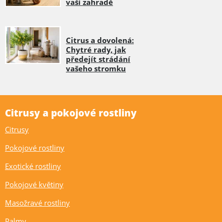
vaší zahradě
Citrus a dovolená:
Chytré rady, jak
předejít strádání
vašeho stromku
Citrusy a pokojové rostliny
Citrusy
Pokojové rostliny
Exotické rostliny
Pokojové květiny
Masožravé rostliny
Palmy