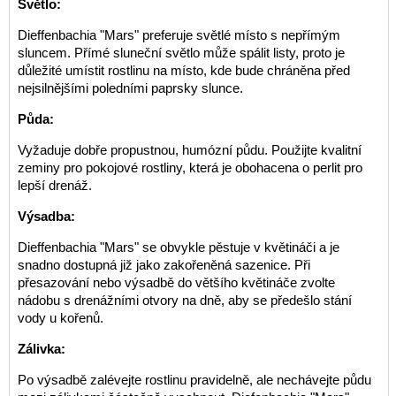
Světlo:
Dieffenbachia "Mars" preferuje světlé místo s nepřímým
sluncem. Přímé sluneční světlo může spálit listy, proto je
důležité umístit rostlinu na místo, kde bude chráněna před
nejsilnějšími poledními paprsky slunce.
Půda:
Vyžaduje dobře propustnou, humózní půdu. Použijte kvalitní
zeminy pro pokojové rostliny, která je obohacena o perlit pro
lepší drenáž.
Výsadba:
Dieffenbachia "Mars" se obvykle pěstuje v květináči a je
snadno dostupná již jako zakořeněná sazenice. Při
přesazování nebo výsadbě do většího květináče zvolte
nádobu s drenážními otvory na dně, aby se předešlo stání
vody u kořenů.
Zálivka:
Po výsadbě zalévejte rostlinu pravidelně, ale nechávejte půdu