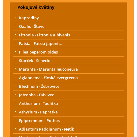
Pokojové květiny
Kapradiny
Oxalis - Šťavel
Fittonia - Fittonia albivenis
Fatsia - Fatsia japonica
Pilea peperomioides
Starček - Senecio
Maranta - Maranta leuconeura
Aglaonema - čínská evergreena
Blechnum - Žebrovice
Jatropha - Dávivec
Anthurium - Toulitka
Athyrium - Papratka
Epipremnum - Pothos
Adiantum Raddianum - Netík