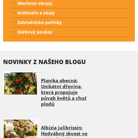
Mechové obrazy
Květináče a obaly
Zahradnické potřeby
Dárkový poukaz
NOVINKY Z NAŠEHO BLOGU
Planika obecná:
Unikátní dřevina,
která propojuje
půvab květů a chuť
plodů
Albizia julibrissin:
Hedvábný skvost ve