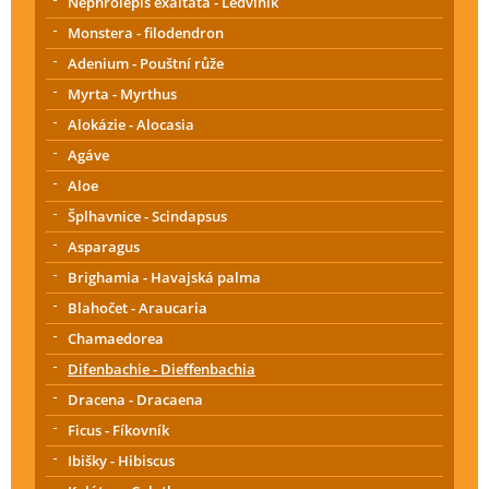
Nephrolepis exaltata - Ledviník
Monstera - filodendron
Adenium - Pouštní růže
Myrta - Myrthus
Alokázie - Alocasia
Agáve
Aloe
Šplhavnice - Scindapsus
Asparagus
Brighamia - Havajská palma
Blahočet - Araucaria
Chamaedorea
Difenbachie - Dieffenbachia
Dracena - Dracaena
Ficus - Fíkovník
Ibišky - Hibiscus