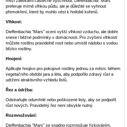
mezi zálivkami částečně vyschnout. Diefenbachia "Mars"
preferuje mírně vlhkou půdu, ale je důležité se vyhnout
přemokření, které by mohlo vést k hnilobě kořenů.
Vlhkost:
Dieffenbachia "Mars" ocení vyšší vlhkost vzduchu, ale dobře
snese i běžné podmínky v domácnosti. Pro zvýšení vlhkosti
můžete rostlinu pravidelně rosit nebo umístit nádobu s vodou
blízko rostliny.
Hnojení:
Aplikujte hnojivo pro pokojové rostliny jednou za měsíc během
vegetačního období jara a léta, aby podpořilo zdravý růst a
udržení atraktivního vzhledu listů.
Řez a údržba:
Odstraňujte odumřelé nebo poškozené listy, aby se podpořil
růst nových. Pravidelný řez není obvykle nutný.
Rozmnožování:
Dieffenbachia "Mars" se snadno rozmnožuje řízkováním.