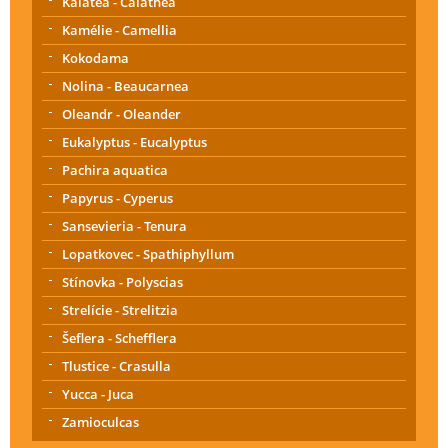
Kalátea - Calathea
Kamélie - Camellia
Kokodama
Nolina - Beaucarnea
Oleandr - Oleander
Eukalyptus - Eucalyptus
Pachira aquatica
Papyrus - Cyperus
Sansevieria - Tenura
Lopatkovec - Spathiphyllum
Stínovka - Polyscias
Strelície - Strelitzia
Šeflera - Schefflera
Tlustice - Crasulla
Yucca - Juca
Zamioculcas