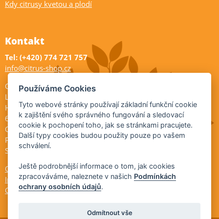
Kdy citrusy kvetou a plodí
Kontakt
Tel: (+420) 774 721 757
info@citrus-shop.cz
Citrus shop zahradnictví
Používáme Cookies
Legionářů 2
Tyto webové stránky používají základní funkční cookie
Hodonín
k zajištění svého správného fungování a sledovací
695 01
cookie k pochopení toho, jak se stránkami pracujete.
Otevřeno:
Další typy cookies budou použity pouze po vašem
Po-Pá 9-17
schválení.
So 9-11:30
Ještě podrobnější informace o tom, jak cookies
Ochrana osobních údajů
zpracováváme, naleznete v našich
Podmínkách
Informace ÚKZÚZ
ochrany osobních údajů
.
Cookies
Odmítnout vše