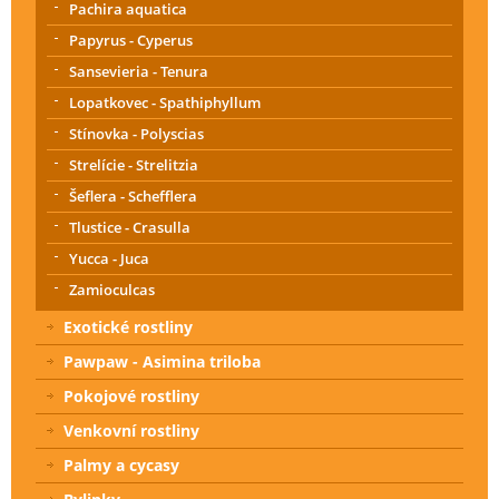
Pachira aquatica
Papyrus - Cyperus
Sansevieria - Tenura
Lopatkovec - Spathiphyllum
Stínovka - Polyscias
Strelície - Strelitzia
Šeflera - Schefflera
Tlustice - Crasulla
Yucca - Juca
Zamioculcas
Exotické rostliny
Pawpaw - Asimina triloba
Pokojové rostliny
Venkovní rostliny
Palmy a cycasy