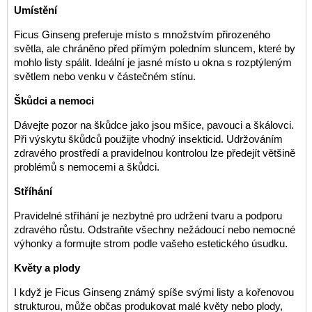
Umístění
Ficus Ginseng preferuje místo s množstvím přirozeného
světla, ale chráněno před přímým poledním sluncem, které by
mohlo listy spálit. Ideální je jasné místo u okna s rozptýleným
světlem nebo venku v částečném stínu.
Škůdci a nemoci
Dávejte pozor na škůdce jako jsou mšice, pavouci a škálovci.
Při výskytu škůdců použijte vhodný insekticid. Udržováním
zdravého prostředí a pravidelnou kontrolou lze předejít většině
problémů s nemocemi a škůdci.
Stříhání
Pravidelné stříhání je nezbytné pro udržení tvaru a podporu
zdravého růstu. Odstraňte všechny nežádoucí nebo nemocné
výhonky a formujte strom podle vašeho estetického úsudku.
Květy a plody
I když je Ficus Ginseng známý spíše svými listy a kořenovou
strukturou, může občas produkovat malé květy nebo plody,