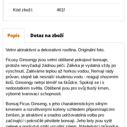
Kód zboží:
461f
Popis
Dotaz na zboží
Velmi aktraktivní a dekorativní rostlina. Originální foto.
Ficusy Ginsengy jsou velmi oblíbené pokojové bonsaje,
protože nevyžadují žádnou péči. Zálivka je vydatná vždy po
vyschnutí. Zaléváme teplou až horkou vodou. Nemají rády
průvan, stejně tak nesnáší studenou vodu - reagují shozením
listů. Ginsengy netrpí téměř na škůdce. Spokojí se i s
nedostatkem světla. Oblíbené jsou pro svůj tlustý kmen,
výborné tvarovací schopnosti.
Bonsaj Ficus Ginseng, s jeho charakteristickým silným
kmenem a rozvětvenými kořeny vzhledem připomínajícími
ženšen, je atraktivní a snadno udržovatelná volba pro
začínající i pokročilé pěstitele bonsají. Jeho listy jsou sytě
zelené a poskytují stálý vizuální zájem. Následující průvodce