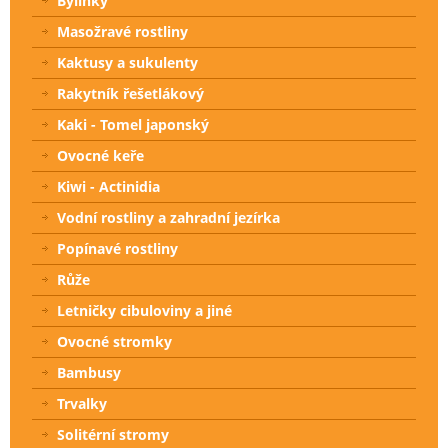
Bylinky
Masožravé rostliny
Kaktusy a sukulenty
Rakytník řešetlákový
Kaki - Tomel japonský
Ovocné keře
Kiwi - Actinidia
Vodní rostliny a zahradní jezírka
Popínavé rostliny
Růže
Letničky cibuloviny a jiné
Ovocné stromky
Bambusy
Trvalky
Solitérní stromy