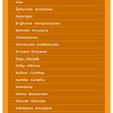
Aloe
Šplhavnice - Scindapsus
Asparagus
Brighamia - Havajská palma
Blahočet - Araucaria
Chamaedorea
Difenbachie - Dieffenbachia
Dracena - Dracaena
Ficus - Fíkovník
Ibišky - Hibiscus
Kalátea - Calathea
Kamélie - Camellia
Kokodama
Nolina - Beaucarnea
Oleandr - Oleander
Eukalyptus - Eucalyptus