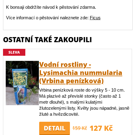
K bonsaji obdržíte návod k pěstování zdarma.
Více informací o pěstování naleznete zde:
Ficus
OSTATNÍ TAKÉ ZAKOUPILI
SLEVA
Vodní rostliny -
Lysimachia nummularia
(Vrbina penízková)
Vrbina penízková roste do výšky 5 - 10 cm.
Má plazivé až převislé stonky (často až 1
metr dlouhé), s malými kulatými
žlutozelenými listy. Květy jsou nápadné, jasně
žluté a hvězdicovité.
127 Kč
DETAIL
159 Kč