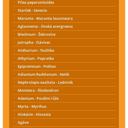
Pilea peperomioides
Starček - Senecio
Maranta - Maranta leuconeura
Aglaonema - čínská evergreena
Blechnum - Žebrovice
Jatropha - Dávivec
Anthurium - Toulitka
Athyrium - Papratka
Epipremnum - Pothos
Adiantum Raddianum - Netík
Nephrolepis exaltata - Ledviník
Monstera - filodendron
Adenium - Pouštní růže
Myrta - Myrthus
Alokázie - Alocasia
Agáve