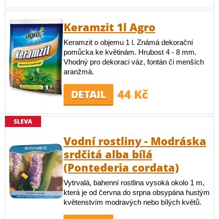
Keramzit 1l Agro
Keramzit o objemu 1 l. Známá dekorační
pomůcka ke květinám. Hrubost 4 - 8 mm.
Vhodný pro dekoraci váz, fontán či menších
aranžmá.
44 Kč
DETAIL
SLEVA
Vodní rostliny - Modráska
srdčitá alba bílá
(Pontederia cordata)
Vytrvalá, bahenní rostlina vysoká okolo 1 m,
která je od června do srpna obsypána hustým
květenstvím modravých nebo bílých květů.