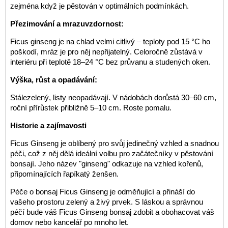
zejména když je pěstován v optimálních podmínkách.
Přezimování a mrazuvzdornost:
Ficus ginseng je na chlad velmi citlivý – teploty pod 15 °C ho
poškodí, mráz je pro něj nepřijatelný. Celoročně zůstává v
interiéru při teplotě 18–24 °C bez průvanu a studených oken.
Výška, růst a opadávání:
Stálezelený, listy neopadávají. V nádobách dorůstá 30–60 cm,
roční přírůstek přibližně 5–10 cm. Roste pomalu.
Historie a zajímavosti
Ficus Ginseng je oblíbený pro svůj jedinečný vzhled a snadnou
péči, což z něj dělá ideální volbu pro začátečníky v pěstování
bonsají. Jeho název "ginseng" odkazuje na vzhled kořenů,
připomínajících řapíkatý ženšen.
Péče o bonsaj Ficus Ginseng je odměňující a přináší do
vašeho prostoru zelený a živý prvek. S láskou a správnou
péčí bude váš Ficus Ginseng bonsaj zdobit a obohacovat váš
domov nebo kancelář po mnoho let.