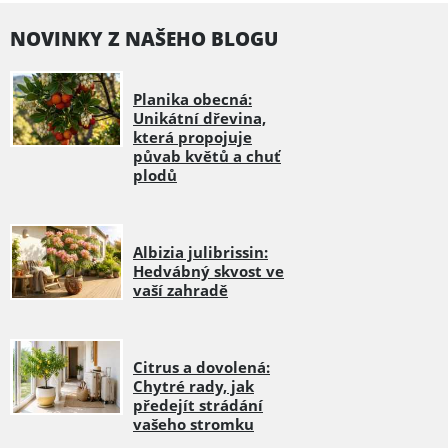
NOVINKY Z NAŠEHO BLOGU
Planika obecná:
Unikátní dřevina,
která propojuje
půvab květů a chuť
plodů
Albizia julibrissin:
Hedvábný skvost ve
vaší zahradě
Citrus a dovolená:
Chytré rady, jak
předejít strádání
vašeho stromku