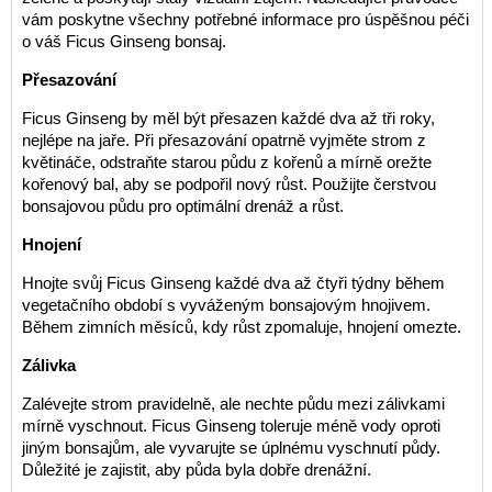
vám poskytne všechny potřebné informace pro úspěšnou péči
o váš Ficus Ginseng bonsaj.
Přesazování
Ficus Ginseng by měl být přesazen každé dva až tři roky,
nejlépe na jaře. Při přesazování opatrně vyjměte strom z
květináče, odstraňte starou půdu z kořenů a mírně orežte
kořenový bal, aby se podpořil nový růst. Použijte čerstvou
bonsajovou půdu pro optimální drenáž a růst.
Hnojení
Hnojte svůj Ficus Ginseng každé dva až čtyři týdny během
vegetačního období s vyváženým bonsajovým hnojivem.
Během zimních měsíců, kdy růst zpomaluje, hnojení omezte.
Zálivka
Zalévejte strom pravidelně, ale nechte půdu mezi zálivkami
mírně vyschnout. Ficus Ginseng toleruje méně vody oproti
jiným bonsajům, ale vyvarujte se úplnému vyschnutí půdy.
Důležité je zajistit, aby půda byla dobře drenážní.