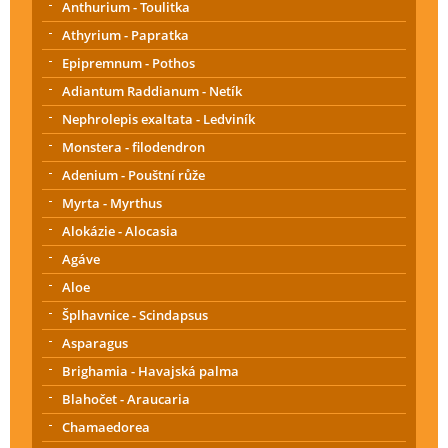
Anthurium - Toulitka
Athyrium - Papratka
Epipremnum - Pothos
Adiantum Raddianum - Netík
Nephrolepis exaltata - Ledviník
Monstera - filodendron
Adenium - Pouštní růže
Myrta - Myrthus
Alokázie - Alocasia
Agáve
Aloe
Šplhavnice - Scindapsus
Asparagus
Brighamia - Havajská palma
Blahočet - Araucaria
Chamaedorea