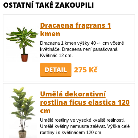
OSTATNÍ TAKÉ ZAKOUPILI
Dracaena fragrans 1
kmen
Dracaena 1 kmen výšky 40 -+ cm včetně
květináče. Dracaena není panašovaná.
Květináč 12 cm.
275 Kč
DETAIL
Umělá dekorativní
rostlina ficus elastica 120
cm
Umělé rostliny ve vysoké kvalitě reálnosti.
Umělé květiny nemusíte zalévat. Výška celé
rostliny i s květináčem 120 cm.