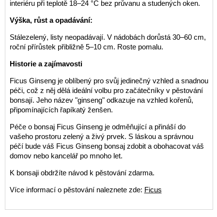
interiéru při teplotě 18–24 °C bez průvanu a studených oken.
Výška, růst a opadávání:
Stálezelený, listy neopadávají. V nádobách dorůstá 30–60 cm,
roční přírůstek přibližně 5–10 cm. Roste pomalu.
Historie a zajímavosti
Ficus Ginseng je oblíbený pro svůj jedinečný vzhled a snadnou
péči, což z něj dělá ideální volbu pro začátečníky v pěstování
bonsají. Jeho název "ginseng" odkazuje na vzhled kořenů,
připomínajících řapíkatý ženšen.
Péče o bonsaj Ficus Ginseng je odměňující a přináší do
vašeho prostoru zelený a živý prvek. S láskou a správnou
péčí bude váš Ficus Ginseng bonsaj zdobit a obohacovat váš
domov nebo kancelář po mnoho let.
K bonsaji obdržíte návod k pěstování zdarma.
Více informací o pěstování naleznete zde:
Ficus