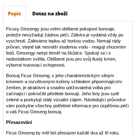
Popis
Dotaz na zboží
Ficusy Ginsengy jsou velmi oblíbené pokojové bonsaje,
protože nevyžadují žádnou péči. Zálivka je vydatná vždy po
vyschnutí. Zaléváme teplou až horkou vodou. Nemají rády
průvan, stejně tak nesnáší studenou vodu - reagují shozením
listů. Ginsengy netrpí téměř na škůdce. Spokojí se i s
nedostatkem světla. Oblíbené jsou pro svůj tlustý kmen,
výborné tvarovací schopnosti.
Bonsaj Ficus Ginseng, s jeho charakteristickým silným
kmenem a rozvětvenými kořeny vzhledem připomínajícími
ženšen, je atraktivní a snadno udržovatelná volba pro
začínající i pokročilé pěstitele bonsají. Jeho listy jsou sytě
zelené a poskytují stálý vizuální zájem. Následující průvodce
vám poskytne všechny potřebné informace pro úspěšnou péči
o váš Ficus Ginseng bonsaj.
Přesazování
Ficus Ginseng by měl být přesazen každé dva až tři roky,