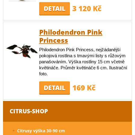
3 120 Kč
DETAIL
Philodendron Pink
Princess
Philodendron Pink Princess, nejžádanější
pokojová rostlina s tmavými listy s růžovým
panašováním. Výška rostliny 15 cm včetně
květináče. Průměr květináče 6 cm. Ilustrační
foto.
169 Kč
DETAIL
CITRUS-SHOP
Citrusy výška 30-90 cm