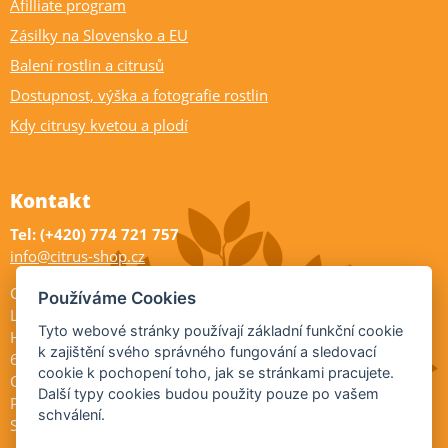
Afilliate program
Zásilky na Slovensko a EU
Balení rostlin a citrusů
Dostupnost, výška a fotografie rostlin
Kdy citrusy kvetou a plodí
Kontakt
Tel: (+420) 774 721 757
info@citrus-shop.cz
Citrus shop zahradnictví
Používáme Cookies
Legionářů 2
Tyto webové stránky používají základní funkční cookie
Hodonín
k zajištění svého správného fungování a sledovací
695 01
cookie k pochopení toho, jak se stránkami pracujete.
Otevřeno:
Další typy cookies budou použity pouze po vašem
Po-Pá 9-17
schválení.
So 9-11:30