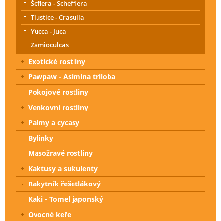
Šeflera - Schefflera
Tlustice - Crasulla
Yucca - Juca
Zamioculcas
Exotické rostliny
Pawpaw - Asimina triloba
Pokojové rostliny
Venkovní rostliny
Palmy a cycasy
Bylinky
Masožravé rostliny
Kaktusy a sukulenty
Rakytník řešetlákový
Kaki - Tomel japonský
Ovocné keře