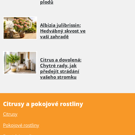
plodů
Albizia julibrissin:
Hedvábný skvost ve
vaší zahradě
Citrus a dovolená:
Chytré rady, jak
předejít strádání
vašeho stromku
Citrusy a pokojové rostliny
Citrusy
Pokojové rostliny