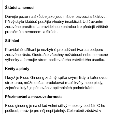
Škůdci a nemoci
Dávejte pozor na škůdce jako jsou mšice, pavouci a škálovci.
Při výskytu škůdců použijte vhodný insekticid. Udržováním
zdravého prostředí a pravidelnou kontrolou lze předejít většině
problémů s nemocemi a škůdci.
Stříhání
Pravidelné stříhání je nezbytné pro udržení tvaru a podporu
zdravého růstu. Odstraňte všechny nežádoucí nebo nemocné
výhonky a formujte strom podle vašeho estetického úsudku.
Květy a plody
I když je Ficus Ginseng známý spíše svými listy a kořenovou
strukturou, může občas produkovat malé květy nebo plody,
zejména když je pěstován v optimálních podmínkách.
Přezimování a mrazuvzdornost:
Ficus ginseng je na chlad velmi citlivý – teploty pod 15 °C ho
poškodí, mráz je pro něj nepřijatelný. Celoročně zůstává v