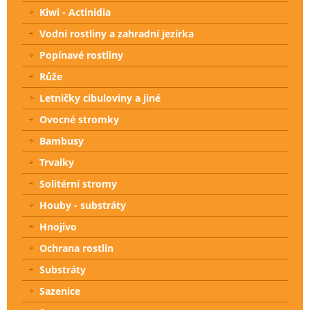
Kiwi - Actinidia
Vodní rostliny a zahradní jezírka
Popínavé rostliny
Růže
Letničky cibuloviny a jiné
Ovocné stromky
Bambusy
Trvalky
Solitérní stromy
Houby - substráty
Hnojivo
Ochrana rostlin
Substráty
Sazenice