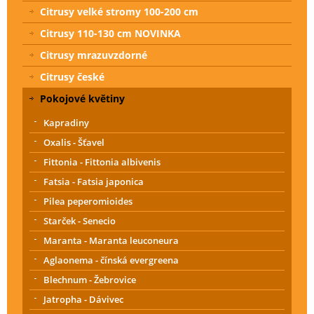
Citrusy velké stromy 100-200 cm
Citrusy 110-130 cm NOVINKA
Citrusy mrazuvzdorné
Citrusy české
Pokojové květiny
Kapradiny
Oxalis - Šťavel
Fittonia - Fittonia albivenis
Fatsia - Fatsia japonica
Pilea peperomioides
Starček - Senecio
Maranta - Maranta leuconeura
Aglaonema - čínská evergreena
Blechnum - Žebrovice
Jatropha - Dávivec