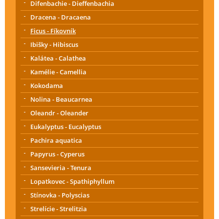
Difenbachie - Dieffenbachia
Dracena - Dracaena
Ficus - Fíkovník
Ibišky - Hibiscus
Kalátea - Calathea
Kamélie - Camellia
Kokodama
Nolina - Beaucarnea
Oleandr - Oleander
Eukalyptus - Eucalyptus
Pachira aquatica
Papyrus - Cyperus
Sansevieria - Tenura
Lopatkovec - Spathiphyllum
Stínovka - Polyscias
Strelície - Strelitzia