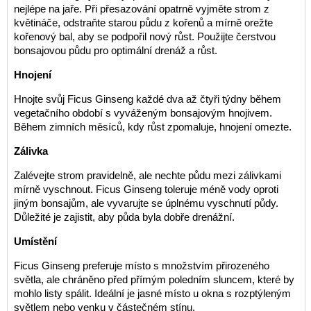
nejlépe na jaře. Při přesazování opatrně vyjměte strom z
květináče, odstraňte starou půdu z kořenů a mírně orežte
kořenový bal, aby se podpořil nový růst. Použijte čerstvou
bonsajovou půdu pro optimální drenáž a růst.
Hnojení
Hnojte svůj Ficus Ginseng každé dva až čtyři týdny během
vegetačního období s vyváženým bonsajovým hnojivem.
Během zimních měsíců, kdy růst zpomaluje, hnojení omezte.
Zálivka
Zalévejte strom pravidelně, ale nechte půdu mezi zálivkami
mírně vyschnout. Ficus Ginseng toleruje méně vody oproti
jiným bonsajům, ale vyvarujte se úplnému vyschnutí půdy.
Důležité je zajistit, aby půda byla dobře drenážní.
Umístění
Ficus Ginseng preferuje místo s množstvím přirozeného
světla, ale chráněno před přímým poledním sluncem, které by
mohlo listy spálit. Ideální je jasné místo u okna s rozptýleným
světlem nebo venku v částečném stínu.