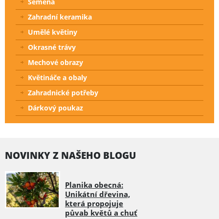
Semena
Zahradní keramika
Umělé květiny
Okrasné trávy
Mechové obrazy
Květináče a obaly
Zahradnické potřeby
Dárkový poukaz
NOVINKY Z NAŠEHO BLOGU
Planika obecná:
Unikátní dřevina,
která propojuje
půvab květů a chuť