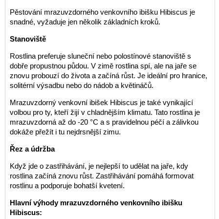
Pěstování mrazuvzdorného venkovního ibišku Hibiscus je
snadné, vyžaduje jen několik základních kroků.
Stanoviště
Rostlina preferuje sluneční nebo polostínové stanoviště s
dobře propustnou půdou. V zimě rostlina spí, ale na jaře se
znovu probouzí do života a začíná růst. Je ideální pro hranice,
solitérní výsadbu nebo do nádob a květináčů.
Mrazuvzdorný venkovní ibišek Hibiscus je také vynikající
volbou pro ty, kteří žijí v chladnějším klimatu. Tato rostlina je
mrazuvzdorná až do -20 °C a s pravidelnou péčí a zálivkou
dokáže přežít i tu nejdrsnější zimu.
Řez a údržba
Když jde o zastřihávání, je nejlepší to udělat na jaře, kdy
rostlina začíná znovu růst. Zastřihávání pomáhá formovat
rostlinu a podporuje bohatší kvetení.
Hlavní výhody mrazuvzdorného venkovního ibišku
Hibiscus: