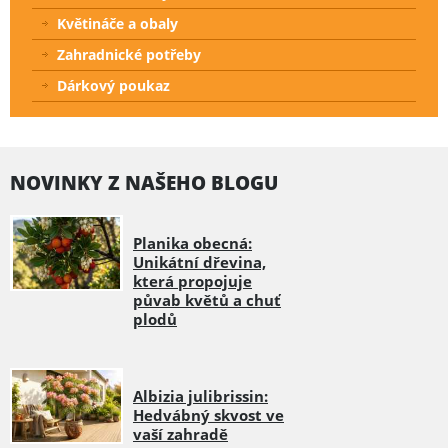
Květináče a obaly
Zahradnické potřeby
Dárkový poukaz
NOVINKY Z NAŠEHO BLOGU
Planika obecná:
Unikátní dřevina,
která propojuje
půvab květů a chuť
plodů
Albizia julibrissin:
Hedvábný skvost ve
vaší zahradě