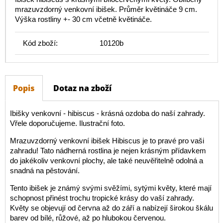
mrazuvzdorný venkovní ibišek. Průměr květináče 9 cm.
Výška rostliny +- 30 cm včetně květináče.
Kód zboží:
10120b
Popis
Dotaz na zboží
Ibišky venkovní - hibiscus - krásná ozdoba do naší zahrady.
Vřele doporučujeme. Ilustrační foto.
Mrazuvzdorný venkovní ibišek Hibiscus je to pravé pro vaši
zahradu! Tato nádherná rostlina je nejen krásným přídavkem
do jakékoliv venkovní plochy, ale také neuvěřitelně odolná a
snadná na pěstování.
Tento ibišek je známý svými svěžími, sytými květy, které mají
schopnost přinést trochu tropické krásy do vaší zahrady.
Květy se objevují od června až do září a nabízejí širokou škálu
barev od bílé, růžové, až po hlubokou červenou.