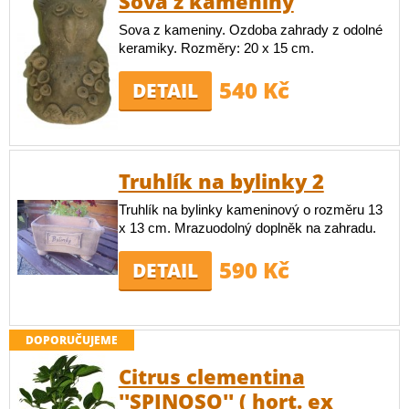
Sova z kameniny
Sova z kameniny. Ozdoba zahrady z odolné
keramiky. Rozměry: 20 x 15 cm.
540 Kč
DETAIL
Truhlík na bylinky 2
Truhlík na bylinky kameninový o rozměru 13
x 13 cm. Mrazuodolný doplněk na zahradu.
590 Kč
DETAIL
DOPORUČUJEME
Citrus clementina
''SPINOSO'' ( hort. ex