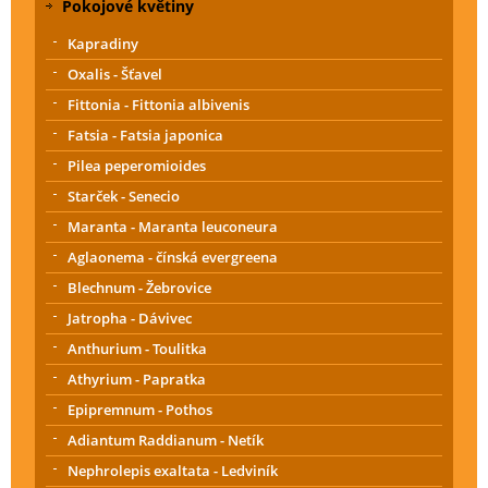
Pokojové květiny
Kapradiny
Oxalis - Šťavel
Fittonia - Fittonia albivenis
Fatsia - Fatsia japonica
Pilea peperomioides
Starček - Senecio
Maranta - Maranta leuconeura
Aglaonema - čínská evergreena
Blechnum - Žebrovice
Jatropha - Dávivec
Anthurium - Toulitka
Athyrium - Papratka
Epipremnum - Pothos
Adiantum Raddianum - Netík
Nephrolepis exaltata - Ledviník