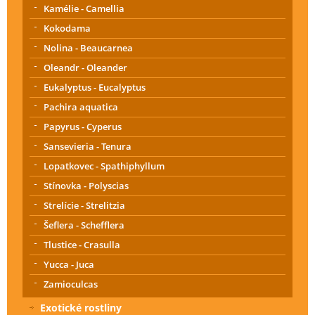
Kamélie - Camellia
Kokodama
Nolina - Beaucarnea
Oleandr - Oleander
Eukalyptus - Eucalyptus
Pachira aquatica
Papyrus - Cyperus
Sansevieria - Tenura
Lopatkovec - Spathiphyllum
Stínovka - Polyscias
Strelície - Strelitzia
Šeflera - Schefflera
Tlustice - Crasulla
Yucca - Juca
Zamioculcas
Exotické rostliny