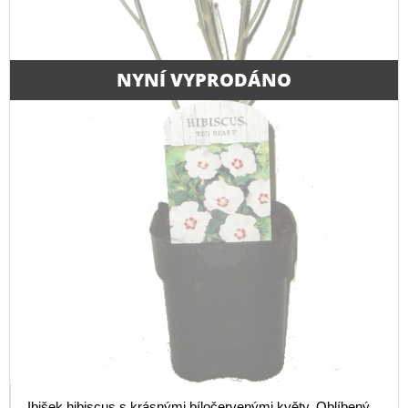
NYNÍ VYPRODÁNO
Ibišek hibiscus s krásnými bíločervenými květy. Oblíbený