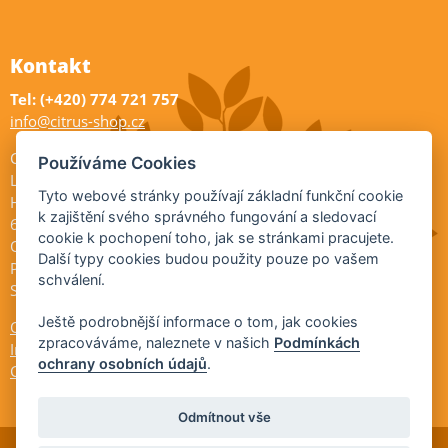
Kontakt
Tel: (+420) 774 721 757
info@citrus-shop.cz
Citrus shop zahradnictví
Používáme Cookies
Legionářů 2
Tyto webové stránky používají základní funkční cookie
Hodonín
k zajištění svého správného fungování a sledovací
695 01
cookie k pochopení toho, jak se stránkami pracujete.
Otevřeno:
Další typy cookies budou použity pouze po vašem
Po-Pá 9-17
schválení.
So 9-11:30
Ještě podrobnější informace o tom, jak cookies
Ochrana osobních údajů
zpracováváme, naleznete v našich
Podmínkách
Informace ÚKZÚZ
ochrany osobních údajů
.
Cookies
Odmítnout vše