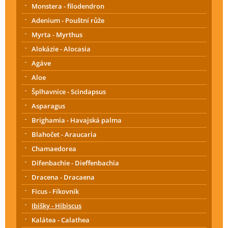
Monstera - filodendron
Adenium - Pouštní růže
Myrta - Myrthus
Alokázie - Alocasia
Agáve
Aloe
Šplhavnice - Scindapsus
Asparagus
Brighamia - Havajská palma
Blahočet - Araucaria
Chamaedorea
Difenbachie - Dieffenbachia
Dracena - Dracaena
Ficus - Fíkovník
Ibišky - Hibiscus
Kalátea - Calathea