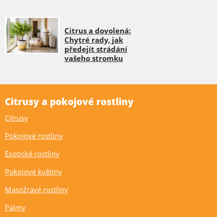
Citrus a dovolená:
Chytré rady, jak
předejít strádání
vašeho stromku
Citrusy a pokojové rostliny
Citrusy
Pokojové rostliny
Exotické rostliny
Pokojové květiny
Masožravé rostliny
Palmy