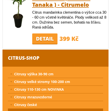
Tanaka ) - Citrumelo
Citrus mandarinka clementina o výšce cca 30
- 60 cm včetně květináče. Plody velikosti až 8
cm. Dužnina bez semen, bohatá na šťávu.
Raná odrůda.
399 Kč
DETAIL
CITRUS-SHOP
Citrusy výška 30-90 cm
Citrusy velké stromy 100-200 cm
Citrusy 110-130 cm NOVINKA
Citrusy mrazuvzdorné
Citrusy české