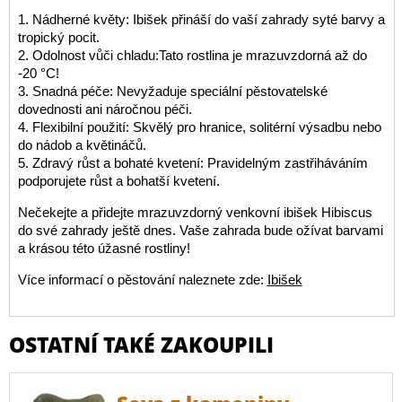
1. Nádherné květy: Ibišek přináší do vaší zahrady syté barvy a
tropický pocit.
2. Odolnost vůči chladu:Tato rostlina je mrazuvzdorná až do
-20 °C!
3. Snadná péče: Nevyžaduje speciální pěstovatelské
dovednosti ani náročnou péči.
4. Flexibilní použití: Skvělý pro hranice, solitérní výsadbu nebo
do nádob a květináčů.
5. Zdravý růst a bohaté kvetení: Pravidelným zastřiháváním
podporujete růst a bohatší kvetení.
Nečekejte a přidejte mrazuvzdorný venkovní ibišek Hibiscus
do své zahrady ještě dnes. Vaše zahrada bude ožívat barvami
a krásou této úžasné rostliny!
Více informací o pěstování naleznete zde:
Ibišek
OSTATNÍ TAKÉ ZAKOUPILI