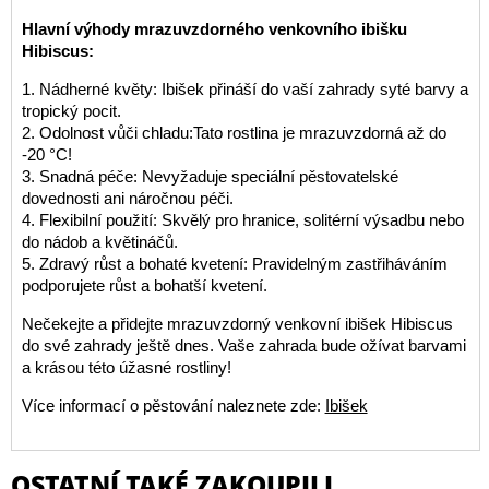
Hlavní výhody mrazuvzdorného venkovního ibišku
Hibiscus:
1. Nádherné květy: Ibišek přináší do vaší zahrady syté barvy a
tropický pocit.
2. Odolnost vůči chladu:Tato rostlina je mrazuvzdorná až do
-20 °C!
3. Snadná péče: Nevyžaduje speciální pěstovatelské
dovednosti ani náročnou péči.
4. Flexibilní použití: Skvělý pro hranice, solitérní výsadbu nebo
do nádob a květináčů.
5. Zdravý růst a bohaté kvetení: Pravidelným zastřiháváním
podporujete růst a bohatší kvetení.
Nečekejte a přidejte mrazuvzdorný venkovní ibišek Hibiscus
do své zahrady ještě dnes. Vaše zahrada bude ožívat barvami
a krásou této úžasné rostliny!
Více informací o pěstování naleznete zde:
Ibišek
OSTATNÍ TAKÉ ZAKOUPILI