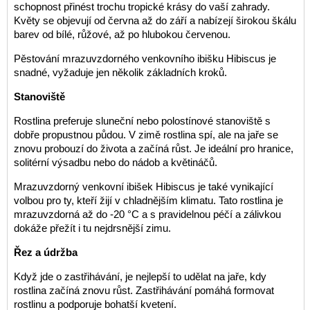
schopnost přinést trochu tropické krásy do vaší zahrady.
Květy se objevují od června až do září a nabízejí širokou škálu
barev od bílé, růžové, až po hlubokou červenou.
Pěstování mrazuvzdorného venkovního ibišku Hibiscus je
snadné, vyžaduje jen několik základních kroků.
Stanoviště
Rostlina preferuje sluneční nebo polostínové stanoviště s
dobře propustnou půdou. V zimě rostlina spí, ale na jaře se
znovu probouzí do života a začíná růst. Je ideální pro hranice,
solitérní výsadbu nebo do nádob a květináčů.
Mrazuvzdorný venkovní ibišek Hibiscus je také vynikající
volbou pro ty, kteří žijí v chladnějším klimatu. Tato rostlina je
mrazuvzdorná až do -20 °C a s pravidelnou péčí a zálivkou
dokáže přežít i tu nejdrsnější zimu.
Řez a údržba
Když jde o zastřihávání, je nejlepší to udělat na jaře, kdy
rostlina začíná znovu růst. Zastřihávání pomáhá formovat
rostlinu a podporuje bohatší kvetení.