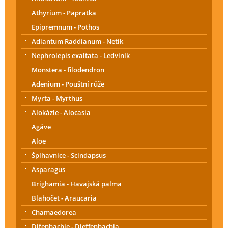
Athyrium - Papratka
Epipremnum - Pothos
Adiantum Raddianum - Netík
Nephrolepis exaltata - Ledviník
Monstera - filodendron
Adenium - Pouštní růže
Myrta - Myrthus
Alokázie - Alocasia
Agáve
Aloe
Šplhavnice - Scindapsus
Asparagus
Brighamia - Havajská palma
Blahočet - Araucaria
Chamaedorea
Difenbachie - Dieffenbachia