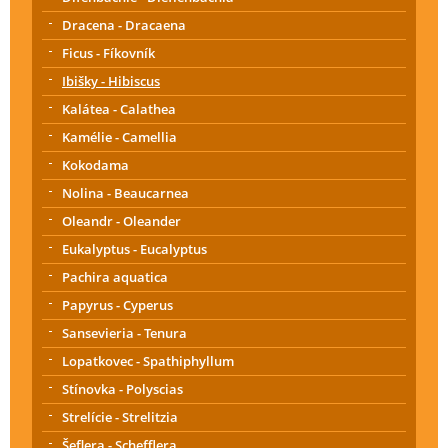
Dracena - Dracaena
Ficus - Fíkovník
Ibišky - Hibiscus
Kalátea - Calathea
Kamélie - Camellia
Kokodama
Nolina - Beaucarnea
Oleandr - Oleander
Eukalyptus - Eucalyptus
Pachira aquatica
Papyrus - Cyperus
Sansevieria - Tenura
Lopatkovec - Spathiphyllum
Stínovka - Polyscias
Strelície - Strelitzia
Šeflera - Schefflera