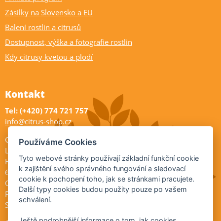
Zásilky na Slovensko a EU
Balení rostlin a citrusů
Dostupnost, výška a fotografie rostlin
Kdy citrusy kvetou a plodí
Kontakt
Tel: (+420) 774 721 757
info@citrus-shop.cz
Citrus shop zahradnictví
Používáme Cookies
Legionářů 2
Tyto webové stránky používají základní funkční cookie
Hodonín
k zajištění svého správného fungování a sledovací
695 01
cookie k pochopení toho, jak se stránkami pracujete.
Otevřeno:
Další typy cookies budou použity pouze po vašem
Po-Pá 9-17
schválení.
So 9-11:30
Ještě podrobnější informace o tom, jak cookies