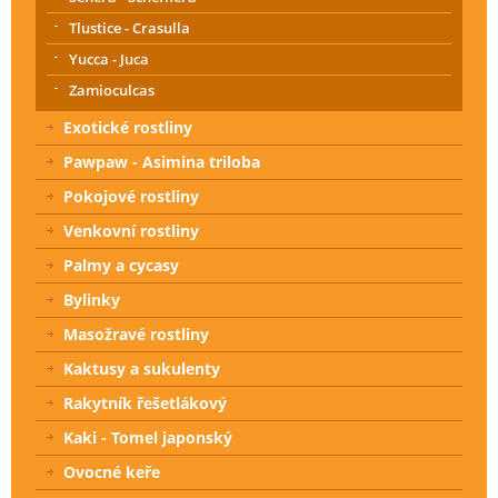
Tlustice - Crasulla
Yucca - Juca
Zamioculcas
Exotické rostliny
Pawpaw - Asimina triloba
Pokojové rostliny
Venkovní rostliny
Palmy a cycasy
Bylinky
Masožravé rostliny
Kaktusy a sukulenty
Rakytník řešetlákový
Kaki - Tomel japonský
Ovocné keře