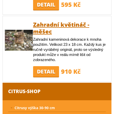
595 Kč
DETAIL
Zahradní květináč -
měšec
Zahradní kameninová dekorace k mnoha
použitím. Velikost 23 x 18 cm. Každý kus je
ručně vyráběný originál, proto se výsledný
produkt může v reálu mírně lišit od
zobrazeného.
910 Kč
DETAIL
CITRUS-SHOP
Citrusy výška 30-90 cm