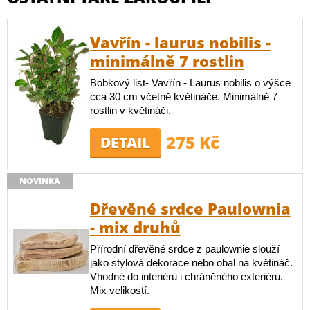
Vavřín - laurus nobilis -
minimálně 7 rostlin
Bobkový list- Vavřín - Laurus nobilis o výšce
cca 30 cm včetně květináče. Minimálně 7
rostlin v květináči.
275 Kč
DETAIL
NOVINKA
Dřevěné srdce Paulownia
- mix druhů
Přírodní dřevěné srdce z paulownie slouží
jako stylová dekorace nebo obal na květináč.
Vhodné do interiéru i chráněného exteriéru.
Mix velikostí.