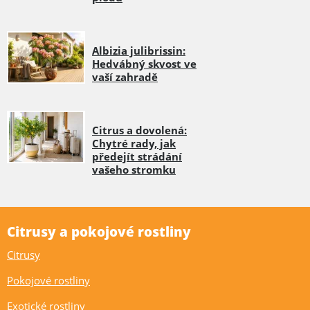
Albizia julibrissin:
Hedvábný skvost ve
vaší zahradě
Citrus a dovolená:
Chytré rady, jak
předejít strádání
vašeho stromku
Citrusy a pokojové rostliny
Citrusy
Pokojové rostliny
Exotické rostliny