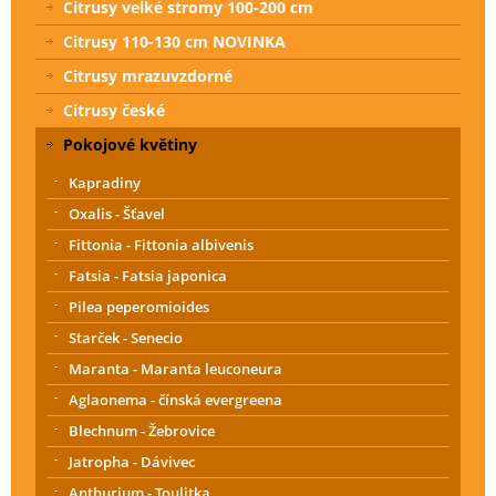
Citrusy velké stromy 100-200 cm
Citrusy 110-130 cm NOVINKA
Citrusy mrazuvzdorné
Citrusy české
Pokojové květiny
Kapradiny
Oxalis - Šťavel
Fittonia - Fittonia albivenis
Fatsia - Fatsia japonica
Pilea peperomioides
Starček - Senecio
Maranta - Maranta leuconeura
Aglaonema - čínská evergreena
Blechnum - Žebrovice
Jatropha - Dávivec
Anthurium - Toulitka