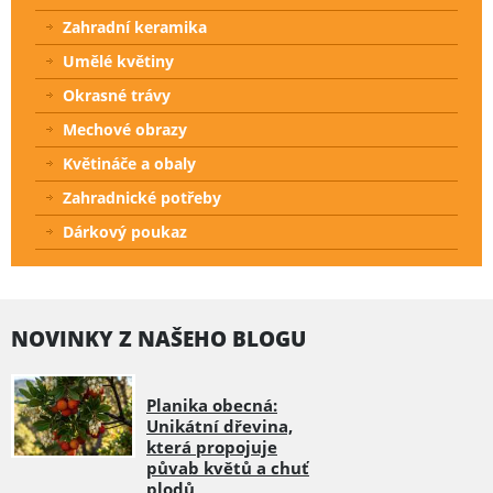
Zahradní keramika
Umělé květiny
Okrasné trávy
Mechové obrazy
Květináče a obaly
Zahradnické potřeby
Dárkový poukaz
NOVINKY Z NAŠEHO BLOGU
Planika obecná:
Unikátní dřevina,
která propojuje
půvab květů a chuť
plodů